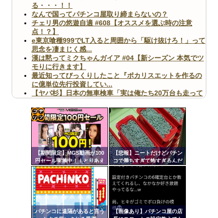
る・・・！！
なんで国ってパチンコ屋取り締まらないの？
チェリ男の悠遊自適 #608【オススメを選ぶ時の注意
点！？】
e東京喰種999でLT入ると周囲から「駆け抜けろ！」って
思念を凄まじく感...
漢は黙ってミクちゃんガイア #04【新シーズン 本気でツ
モりに行きます】
最近知ってびっくりしたこと『ポカリスエットを作るの
に億単位先行投資してい...
【ヤバ杉】日本の無車検車「実は俺たち20万台も走って
ますｗ」←これどうす...
【閲覧注意】俺が近くにいると機械が壊れるんだけどさ
【画像】ペプシコーラ社、「こういうのでいいんだよ」
な新商品を発売
コテ
リン
【期間限定】MGS動画が100
【悲報】ニートだけどパチン
- 固
円セール実施中！！とりあえ
コで勝ちすぎて怖すぎるんだ
ず全部買うやろｗｗｗｗｗ
けど…
定リ
Powered by livedoor 相互RSS
ンク
自動
更新
パチンコに遠隔があると言う
【画像あり】パチンコ屋の店