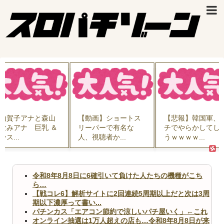
山賀子アナと森山
【動画】ショートス
【悲報】韓国軍、
なみアナ 巨乳 ＆
リーパーで有名な
チでやらかしてし
ース...
人、視聴者か...
うｗｗｗｗ...
令和8年8月8日に6確引いて負けた人たちの機種がこち
ら…
【戦コレ6】解析サイトに2回連続5周期以上だと次は3周
期以下濃厚って書い...
パチンカス「エアコン節約で涼しいパチ屋いく」←これ
オンライン抽選は1万人超えの店も…令和8年8月8日が来