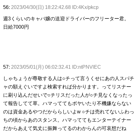
56:
2023/04/30(日) 18:22:42.68 ID:4Kx/pkcp
週3くらいのキャバ嬢の送迎ドライバーのフリーター君。
日給7000円
57:
2023/05/01(月) 06:02:32.41 ID:ntPNVlEC
しゃちょうが尊敬する人は○チって言うくせにあの人スパチ
ャの額えぐいですよ検索すれば分かります。ってリスナー
に刷り込んだせいで○チリスだった人が○チ見なくなったっ
て報告してて草。ハマっててもボヤいたり不機嫌ならない
のは資金あるやつだかららしいよw ○チは売れてないふわっ
ちの頃からあのスタンス。ハマっててもエンターテイナー
だからあえて気丈に振舞ってるのわからんの可哀想だね