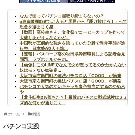
とキチ扱いされる風潮
長にスロットの設定教えても
ツー
らってるって言ってるTwitter
あるんだけど犯罪じゃない
ル
の？
なんで国ってパチンコ屋取り締まらないの？
e東京喰種999でLT入ると周囲から「駆け抜けろ！」って
思念を凄まじく感...
【動画】高校生さん、文化祭でコーヒーカップを作って
大盛りあがり←なんかど...
中国勢が圧倒的な強さを誇っていた分野で異常事態が進
行中、日本勢が3人も準...
【速報】バスローブ姿の秋田県幹部職員による記者会見
問題、ラブホテルからの...
【画像】このLINEでなんで女が怒ってるのか分かんない
奴はモテない奴確定...
大阪市宗右衛門町の違法パチスロ店「GOOD」が摘発
大阪市宗右衛門町の違法パチスロ店「GOOD」が摘発
パチンコで人気のないキャラを青色担当にするのやめろ
や
【北斗転生2も落ちた？】最近のパチスロ型式試験はミミ
ズ的な何かが通りにく...
無職のパチンコカス(22)なんやが、ワイの人生どれくら
いヤバいか教えて？...
ホーム
雑談
AngelBeats!とかいうクソアニメの思い出ｗｗｗ
パチンコ実践