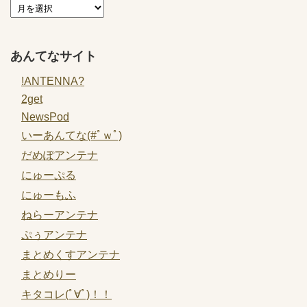
あんてなサイト
!ANTENNA?
2get
NewsPod
いーあんてな(#ﾟｗﾟ)
だめぽアンテナ
にゅーぷる
にゅーもふ
ねらーアンテナ
ぷぅアンテナ
まとめくすアンテナ
まとめりー
キタコレ(ﾟ∀ﾟ)！！