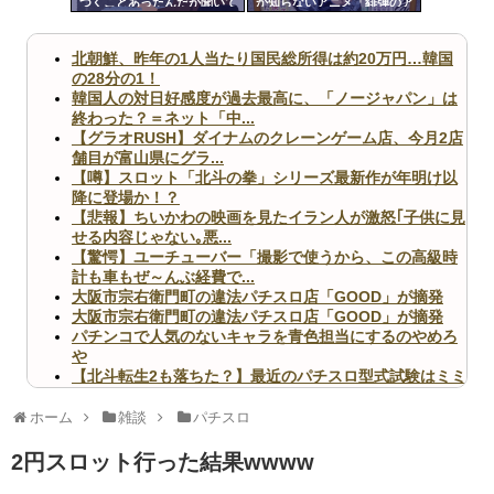
つくことあったんだが聞いて
か知らないアニメ「緋弾のア
ツー
くれ
リア」「百花繚乱サムライガ
ールズ」
ル
北朝鮮、昨年の1人当たり国民総所得は約20万円…韓国
の28分の1！
韓国人の対日好感度が過去最高に、「ノージャパン」は
終わった？＝ネット「中...
【グラオRUSH】ダイナムのクレーンゲーム店、今月2店
舗目が富山県にグラ...
【噂】スロット「北斗の拳」シリーズ最新作が年明け以
降に登場か！？
【悲報】ちいかわの映画を見たイラン人が激怒｢子供に見
せる内容じゃない｡悪...
【驚愕】ユーチューバー「撮影で使うから、この高級時
計も車もぜ～んぶ経費で...
大阪市宗右衛門町の違法パチスロ店「GOOD」が摘発
大阪市宗右衛門町の違法パチスロ店「GOOD」が摘発
パチンコで人気のないキャラを青色担当にするのやめろ
や
【北斗転生2も落ちた？】最近のパチスロ型式試験はミミ
ズ的な何かが通りにく...
無職のパチンコカス(22)なんやが、ワイの人生どれくら
ホーム
雑談
パチスロ
いヤバいか教えて？...
AngelBeats!とかいうクソアニメの思い出ｗｗｗ
2円スロット行った結果wwww