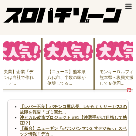
AI失業】企業「デ
【ニュース】熊本県
モンキーＤルフィ
インは自社で作れ
八代市、半数の家が
熊本県へ復興支援
」→デ...
倒壊してる...
して８億円...
【レバー不良】パチンコ屋店長、Lからくりサーカス2の
故障を報告「ゴミ買わ...
沖ヒカル改造プロジェクト #91【沖選手がLT目指して熱
狂!?】
【新台】ニューギン「eワンパンマン2 甘デジVer.」スペ
ック情報！デカ...