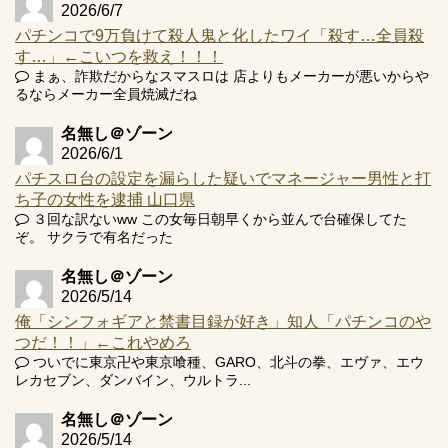
2026/6/7
パチンコで9万負けて殺人鬼と化したワイ「殺す…全員殺
す…」←こいつを救え！！！
まぁ、詐欺だからなスマスロは 店よりもメーカーが悪いからや
Powered by livedoor 相互RSS
るならメーカー全員焼滅だね
名無し＠ゾーン
2026/6/1
パチスロ台の設定を漏らした疑いでマネージャー男性と打
ち子の女性を逮捕 山口県
３回な訳ないww この女毎日朝早くから並んで台確保してた
ぞ。 サクラで有名だった
名無し＠ゾーン
2026/5/14
俺「シンフォギアと禁書目録が好き」知人「パチンコのや
つだ！！」←これやめろ
ついでに東京卍や東京喰種、GARO、北斗の拳、エヴァ、エウ
レカセブン、ダンバイン、ウルトラ...
名無し＠ゾーン
2026/5/14