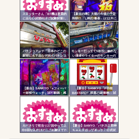
自動
Powered by livedoor 相互RSS
更新
スロッターさん「BT機は意図的
【新台の噂】大都の今後の予定
に出ない区間付けて試験対策し
判明!? 「L押忍!番長」は12月に
ツー
てそうな気がする」
登場か
ル
パチンコアンチ「日本のどこの
モンキー打ってて5枚役に触れな
駅前にも下品なデカイパチンコ
い演者やライターのモンキーの
屋があって恥ずかしい」
講釈とか薄寒いだけだよな
【新台】SANKYO「eフィーバ
【新台】SANKYO「P羽根
ー妖怪ウォッチ」試打動画・感
BASTARD!! -暗黒の破壊神-」試
想まとめ！流石にこれは覇権だ
打動画公開後の反応まとめ！ポ
ろ！SSS評価
チーズっぽい役物で間違いなく
面白いし、月2万円...
カバネリで初当り27回やって上
【新台】SANYO「パチスロ邪神
位0回なんだけど…これ耐えてた
ちゃんドロップキック」公式試
らそのうち500枚勝ちとか出来る
打動画公開！演出の作り込みい