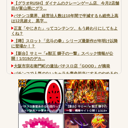
【グラオRUSH】ダイナムのクレーンゲーム店、今月2店舗
目が富山県にグラ...
パチンコ業界、経営法人数は10年間で半減するも総売上高
は12兆超え、黒字...
正直「やじきた」ってコンテンツ、もう終わりにしてもよ
くね？
【噂】スロット「北斗の拳」シリーズ最新作が年明け以降
に登場か！？
【新台】サミー「e獣王 獅子の一撃」スペック情報が公
開！1/319のデカ...
大阪市宗右衛門町の違法パチスロ店「GOOD」が摘発
パチンコで人気のないキャラを青色担当にするのやめろや
ワイ、パチンコ屋店員の目の前で会員カードを握り潰し
「今までありがとう」と...
コテ
無職のパチンコカス(22)なんやが、ワイの人生どれくらい
ヤバいか教えて？...
リン
AngelBeats!とかいうクソアニメの思い出ｗｗｗ
パチスロ新筐体作るの流行って
【新台】サミー「e 獣王 獅子の
- 固
るけど財布とか置きたいので下
一撃」機種サイト公開！1/319×
皿とか今まで通りがいいわ
ドデカSTRAIGHT、右の1/2で平
定リ
均9,800個のサバチャンに突入
ンク