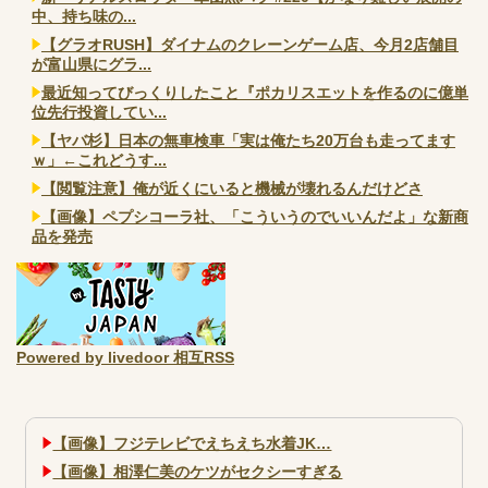
中、持ち味の...
【グラオRUSH】ダイナムのクレーンゲーム店、今月2店舗目
が富山県にグラ...
最近知ってびっくりしたこと『ポカリスエットを作るのに億単
位先行投資してい...
【ヤバ杉】日本の無車検車「実は俺たち20万台も走ってます
ｗ」←これどうす...
【閲覧注意】俺が近くにいると機械が壊れるんだけどさ
【画像】ペプシコーラ社、「こういうのでいいんだよ」な新商
品を発売
Powered by livedoor 相互RSS
【画像】フジテレビでえちえち水着JK…
【画像】相澤仁美のケツがセクシーすぎる