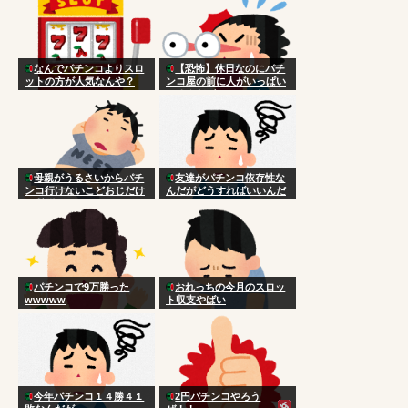
なんでパチンコよりスロ
【恐怖】休日なのにパチ
ットの方が人気なんや？
ンコ屋の前に人がいっぱい
いるんだが…こいつら
何…？
母親がうるさいからパチ
友達がパチンコ依存性な
ンコ行けないこどおじだけ
んだがどうすればいいんだ
ど質問ある？
パチンコで9万勝った
おれっちの今月のスロッ
wwwww
ト収支やばい
今年パチンコ１４勝４１
2円パチンコやろう