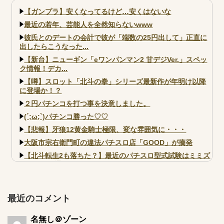
の！？
いなｗｗｗ
【ガンプラ】安くなってるけど…安くはないな
最近の若年、芸能人を全然知らないwww
彼氏とのデートの会計で彼が「端数の25円出して」正直に
出したらこうなった...
【新台】ニューギン「eワンパンマン2 甘デジVer.」スペッ
ク情報！デカ...
【噂】スロット「北斗の拳」シリーズ最新作が年明け以降
に登場か！？
２円パチンコを打つ事を決意しました。
(´;ω;`)パチンコ勝った♡♡
【悲報】牙狼12黄金騎士極限、変な雰囲気に・・・
大阪市宗右衛門町の違法パチスロ店「GOOD」が摘発
【北斗転生2も落ちた？】最近のパチスロ型式試験はミミズ
的な何かが通りにく...
【実戦報告】e黄門ちゃま寿限無 初日の評判まとめ！コン
プ報告あり！弱予告...
最近のコメント
アズールレーン スロット評価はコイン持ちの悪い疑似ボ天
井の軽い絆？
名無し＠ゾーン