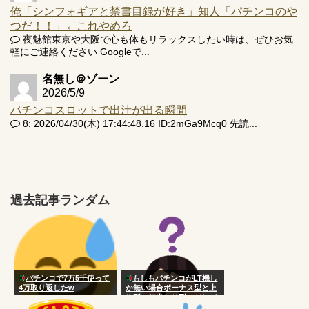
俺「シンフォギアと禁書目録が好き」知人「パチンコのや
つだ！！」←これやめろ
夜魅館東京や大阪で心も体もリラックスしたい時は、ぜひお気
軽にご連絡ください Googleで...
名無し＠ゾーン
2026/5/9
パチンコスロットで出汁が出る瞬間
8: 2026/04/30(木) 17:44:48.16 ID:2mGa9Mcq0 先読...
過去記事ランダム
パチンコで7万5千使って
もしもパチンコがLT機し
4万取り返したw
か無い場合ボーナス型と上
位型と初当たり型のどれが
いい？