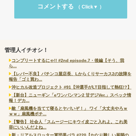
コメントする
管理人イチオシ！
コンプリートするにゃ!! #2nd episode.7・後編【そう、我
ら...
【レバー不良】パチンコ屋店長、Lからくりサーカス2の故障を
報告「ゴミ買わ...
沖ヒカル改造プロジェクト #91【沖選手がLT目指して熱狂!?】
【新台】ニューギン「eワンパンマン2 甘デジVer.」スペック情
報！デカ...
敵「扇風機を当てて寝るとヤバいぞ！」 ワイ「大丈夫やろｗ
ｗｗ」扇風機ポチ...
【警告】 社会人「スムージーにキウイ皮ごと入れよ。これ美
容にいいんだよね...
新・リアルスロッター軍団黒バラ #220【かなり難しい展開の