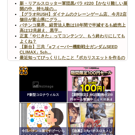
新・リアルスロッター軍団黒バラ #220【かなり難しい展
開の中、持ち味の...
【グラオRUSH】ダイナムのクレーンゲーム店、今月2店
舗目が富山県にグラ...
パチンコ業界、経営法人数は10年間で半減するも総売上
高は12兆超え、黒字...
正直「やじきた」ってコンテンツ、もう終わりにしても
よくね？
【新台】三共「eフィーバー機動戦士ガンダムSEED
CLIMAX」5ch...
最近知ってびっくりしたこと『ポカリスエットを作るの
に億単位先行投資してい...
【ヤバ杉】日本の無車検車「実は俺たち20万台も走って
ますｗ」←これどうす...
【閲覧注意】俺が近くにいると機械が壊れるんだけどさ
コテ
【画像】ペプシコーラ社、「こういうのでいいんだよ」
リン
な新商品を発売
P新型コロナウィルス
【期間限定】MGS動画が100
- 固
円セール実施中！！とりあえ
ず全部買うやろｗｗｗｗｗ
定リ
ンク
自動
Powered by livedoor 相互RSS
更新
今日パチンコ屋ですげーいら
【急募】3大パチスロカスし