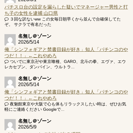
パチスロ台の設定を漏らした疑いでマネージャー男性と打
ち子の女性を逮捕 山口県
３回な訳ないww この女毎日朝早くから並んで台確保してた
ぞ。 サクラで有名だった
名無し＠ゾーン
2026/5/14
俺「シンフォギアと禁書目録が好き」知人「パチンコのや
つだ！！」←これやめろ
ついでに東京卍や東京喰種、GARO、北斗の拳、エヴァ、エウ
レカセブン、ダンバイン、ウルトラ...
名無し＠ゾーン
2026/5/14
俺「シンフォギアと禁書目録が好き」知人「パチンコのや
つだ！！」←これやめろ
夜魅館東京や大阪で心も体もリラックスしたい時は、ぜひお気
軽にご連絡ください Googleで...
名無し＠ゾーン
2026/5/9