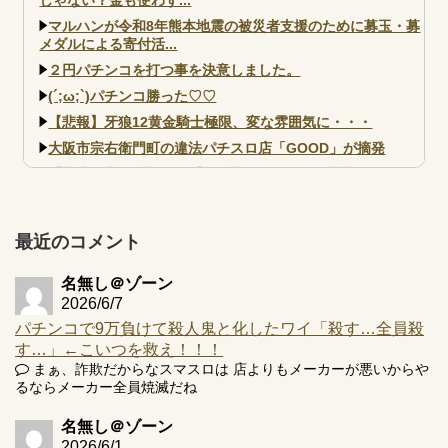
マルハンが令和8年熊本地震の被災者支援のために募玉・募
メダルによる寄付活...
２円パチンコを打つ事を決意しました。
(´;ω;`)パチンコ勝った♡♡
【悲報】牙狼12黄金騎士極限、変な雰囲気に・・・
大阪市宗右衛門町の違法パチスロ店「GOOD」が摘発
【北斗転生2も落ちた？】最近のパチスロ型式試験はミミズ
的な何かが通りにく...
【実戦報告】e黄門ちゃま寿限無 初日の評判まとめ！コン
プ報告あり！弱予告...
最近のコメント
アズールレーン スロット評価はコイン持ちの悪い疑似ボ天
井の軽い絆？
名無し＠ゾーン
2026/6/7
パチンコで9万負けて殺人鬼と化したワイ「殺す…全員殺
す…」←こいつを救え！！！
まぁ、詐欺だからなスマスロは 店よりもメーカーが悪いからや
るならメーカー全員焼滅だね
Powered by livedoor 相互RSS
名無し＠ゾーン
2026/6/1