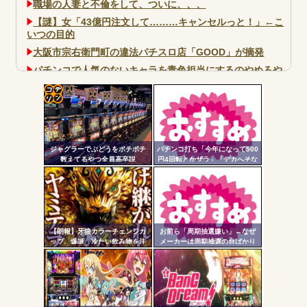
職場の人妻と不倫をして、ついに、、、
【謎】女「43億円注文して………キャンセルっと！」←こ
いつの目的
大阪市宗右衛門町の違法パチスロ店「GOOD」が摘発
パチンコで人気のないキャラを青色担当にするのやめろや
ワイ、パチンコ屋店員の目の前で会員カードを握り潰し
「今までありがとう」と...
コテ
無職のパチンコカス(22)なんやが、ワイの人生どれくらい
ヤバいか教えて？...
リン
AngelBeats!とかいうクソアニメの思い出ｗｗｗ
ジャグラーでぶどうをポチポチ
パチンコ打ち「今年になって500
- 固
数えてるやつ全員高卒説
円4回転とかザラ」「デカへそな
のに10回転とかザラ」←これほ
定リ
んまかよ？
ンク
自動
Powered by livedoor 相互RSS
更新
【朗報】牙狼カラーチェンジカ
お前ら「周期抽選嫌い」←なぜ
ップ、爆誕 冷たい飲み物を注
メーカーは周期抽選の台ばかり
ツー
ぐと背景が浮かび上がる
出すんだ？
ル