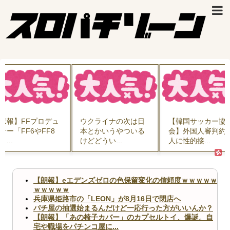
悲報】FFプロデュ
ウクライナの次は日
【韓国サッカー協
サー「FF6やFF8
本とかいうやついる
会】外国人審判約1
リ...
けどどうい...
人に性的接...
【朗報】eエデンズゼロの色保留変化の信頼度ｗｗｗｗｗ
ｗｗｗｗｗ
兵庫県姫路市の「LEON」が8月16日で閉店へ
パチ屋の抽選始まるんだけど一応行った方がいいんか？
【朗報】「あの椅子カバー」のカプセルトイ、爆誕。自
宅や職場をパチンコ屋に...