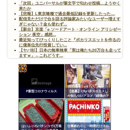
「次回」ユニバーサルが筆文字で匂わせ投稿…ようやく
来たか
【悲報】L東京喰種で過去最低記録を更新したった…
配信見ただけで台を語る評論家みたいなユーザー増えす
ぎじゃない？金も使わず...
【新台】京楽「e ソードアート・オンライン アリシゼー
ション 夜空」感想...
最近知ってびっくりしたこと『ポカリスエットを作るの
に億単位先行投資してい...
【ヤバ杉】日本の無車検車「実は俺たち20万台も走って
ますｗ」←これどうす...
【閲覧注意】俺が近くにいると機械が壊れるんだけどさ
【画像】ペプシコーラ社、「こういうのでいいんだよ」
な新商品を発売
コテ
リン
P新型コロナウィルス
【急募】3大パチスロカスし
- 固
か知らないアニメ「緋弾のア
リア」「百花繚乱サムライガ
定リ
Powered by livedoor 相互RSS
ールズ」
ンク
自動
更新
はいふりのパチンコで2万発
仕事終わりに一時間だけスロ