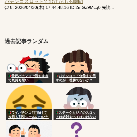
パチンコスロットで出汁が出る瞬間
8: 2026/04/30(木) 17:44:48.16 ID:2mGa9Mcq0 先読...
過去記事ランダム
最近パチンコで勝ちすぎ
パチンコって分母まで回
て気持ち悪い…
すのが一番勝てないか？
ワイパチンコ4万負けて
ステークカジノのスロッ
今日も割引シールのついた
トは絶対やってはいけない
弁当を食べる 誰がこんな
国にした