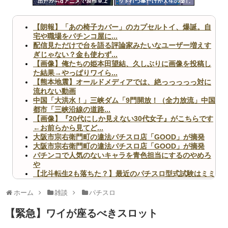
出たからdアニメで原作見よ
ット打つ事だけが人生の楽し
ツー
うと思う
み
ル
【朗報】「あの椅子カバー」のカプセルトイ、爆誕。自
宅や職場をパチンコ屋に...
配信見ただけで台を語る評論家みたいなユーザー増えす
ぎじゃない？金も使わず...
【画像】俺たちの姫本田望結、久しぶりに画像を投稿し
た結果→やっぱりワイら...
【熊本地震】オールドメディアでは、絶っっっっっ対に
流れない動画
中国「大洪水！」三峡ダム「9門開放！（全力放流」中国
都市「三峡沿線の道路...
【画像】『20代にしか見えない30代女子』がこちらです
←お前らから見てど...
大阪市宗右衛門町の違法パチスロ店「GOOD」が摘発
大阪市宗右衛門町の違法パチスロ店「GOOD」が摘発
パチンコで人気のないキャラを青色担当にするのやめろ
や
【北斗転生2も落ちた？】最近のパチスロ型式試験はミミ
ズ的な何かが通りにく...
無職のパチンコカス(22)なんやが、ワイの人生どれくら
ホーム
雑談
パチスロ
いヤバいか教えて？...
AngelBeats!とかいうクソアニメの思い出ｗｗｗ
【緊急】ワイが座るべきスロット