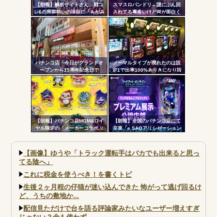
【朗報】解析サイトさん、戦コ
スマスロバンドリ←謎にぶん回
レ6の周期狙いの項目に「もがみ
されてる事多いけど何が面白く
んの尻画像」を採用
て打ってるの？？？
パチンコ店「今日がグランドオ
ノーマルタイプが廃れたのは設
ープンから15周年記念日で
定1で出率100%ありきになり設
す！」←ワイ「五万負けてま
定1放置がデフォになったから
す」
【朗報】パチンコ店MGM&ロイ
【朗報】全国のパチンコ店にて
ヤル限定の「メーカーコラボぷ
京楽「e SAOアリシゼーション
っくり3Dシール」が可愛いと話
夜空」のデモ機プレミアム展示
題に！限定生産3000枚らしい
が始まる！SAOファンは急
げ！！！
【画像】ゆうや「トラック運転手はバカでも出来ると思っ
てる陰へ」
これに税金を使うべき！を書くトピ
生後２ヶ月程の仔猫が迷い込んできた 怖がって逃げ回るけ
ど、うちの敷地か...
配信見ただけで台を語る評論家みたいなユーザー増えすぎ
じゃない？金も使わず...