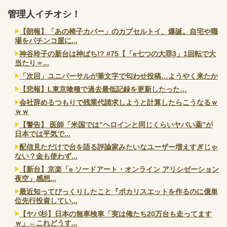
管理人イチオシ！
【朗報】「あの椅子カバー」のカプセルトイ、爆誕。自宅や職
場をパチンコ屋に...
神谷玲子の新台は神ぱち!? #75【「e七つの大罪3」1回転で大
当たり＝...
「次回」ユニバーサルが筆文字で匂わせ投稿…ようやく来たか
【悲報】L東京喰種で過去最低記録を更新したった…
会社辞めるつもりで残業代請求しようと計算したらこうなるｗ
ｗｗ
【警告】 医師「米国では”ヘロインと同じくらいヤバい薬”が
日本では平気で...
配信見ただけで台を語る評論家みたいなユーザー増えすぎじゃ
ない？金も使わず...
【新台】京楽「e ソードアート・オンライン アリシゼーション
夜空」感想...
最近知ってびっくりしたこと『ポカリスエットを作るのに億単
位先行投資してい...
【ヤバ杉】日本の無車検車「実は俺たち20万台も走ってます
ｗ」←これどうす...