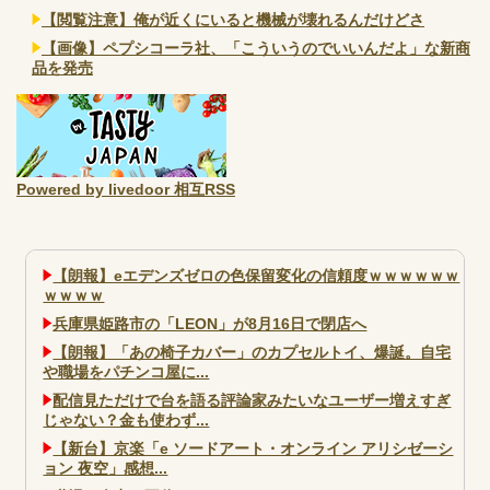
【閲覧注意】俺が近くにいると機械が壊れるんだけどさ
【画像】ペプシコーラ社、「こういうのでいいんだよ」な新商
品を発売
Powered by livedoor 相互RSS
【朗報】eエデンズゼロの色保留変化の信頼度ｗｗｗｗｗｗ
ｗｗｗｗ
兵庫県姫路市の「LEON」が8月16日で閉店へ
【朗報】「あの椅子カバー」のカプセルトイ、爆誕。自宅
や職場をパチンコ屋に...
配信見ただけで台を語る評論家みたいなユーザー増えすぎ
じゃない？金も使わず...
【新台】京楽「e ソードアート・オンライン アリシゼーシ
ョン 夜空」感想...