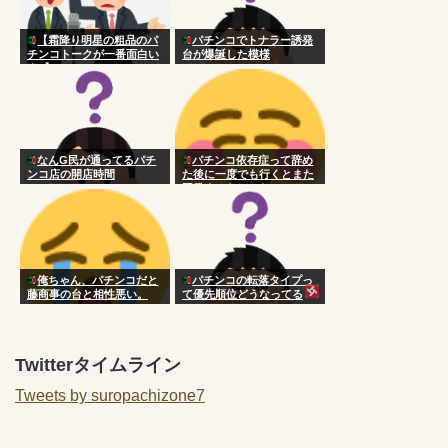
【霜降り明星の粗品のパ
パチンコでトナラー誘発
チンコトークが一番面白い
台が爆誕した模様
★1】
なんG民が通ってるパチ
パチンコ依存症って辞め
ンコ店の開店時間
た後に一度でも行くとまた
再発するらしいな
俺ちゃん、パチンコだと
パチンコの転落タイプっ
藤商事の台と相性悪い。
て優先順位どうなってる
の？
Twitterタイムライン
Tweets by suropachizone7