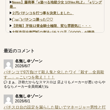
News】藤商事「e遊べる地獄少女 1/3Ver.RLZ」「eリング
最...
２円パチンコを打つ事を決意しました。
(´;ω;`)パチンコ勝った♡♡
【悲報】牙狼12黄金騎士極限、変な雰囲気に・・・
大阪市宗右衛門町の違法パチスロ店「GOOD」が摘発
【北斗転生2も落ちた？】最近のパチスロ型式試験はミミズ
的な何かが通りにく...
【実戦報告】e黄門ちゃま寿限無 初日の評判まとめ！コン
最近のコメント
プ報告あり！弱予告...
アズールレーン スロット評価はコイン持ちの悪い疑似ボ天
名無し＠ゾーン
井の軽い絆？
2026/6/7
パチンコで9万負けて殺人鬼と化したワイ「殺す…全員殺
す…」←こいつを救え！！！
まぁ、詐欺だからなスマスロは 店よりもメーカーが悪いからや
るならメーカー全員焼滅だね
Powered by livedoor 相互RSS
名無し＠ゾーン
2026/6/1
パチスロ台の設定を漏らした疑いでマネージャー男性と打