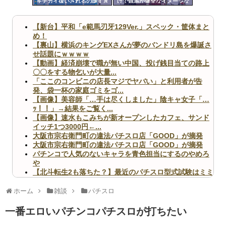
キチガイ扱いされるの謎すぎ
げで競馬が健全なイメージな
ツー
るんですけども
のはおかしい！パチンコ
は？」
ル
【新台】平和「e範馬刃牙129Ver.」スペック・筐体まと
め！
【裏山】横浜のキングEXさんが夢のバンドリ島を爆誕さ
せ話題にｗｗｗｗ
【動画】経済崩壊で職が無い中国、投げ銭目当ての路上
〇〇をする物乞いが大量...
「ここのコンビニの店長マジでヤバい」と利用者が告
発、袋一杯の家庭ゴミをゴ...
【画像】美容師「…手は尽くしました」陰キャ女子「…
ｯ！！」→結果をご覧く...
【画像】速水もこみちが新オープンしたカフェ、サンド
イッチ1つ3000円←...
大阪市宗右衛門町の違法パチスロ店「GOOD」が摘発
大阪市宗右衛門町の違法パチスロ店「GOOD」が摘発
パチンコで人気のないキャラを青色担当にするのやめろ
や
【北斗転生2も落ちた？】最近のパチスロ型式試験はミミ
ズ的な何かが通りにく...
無職のパチンコカス(22)なんやが、ワイの人生どれくら
ホーム
雑談
パチスロ
いヤバいか教えて？...
AngelBeats!とかいうクソアニメの思い出ｗｗｗ
一番エロいパチンコパチスロが打ちたい