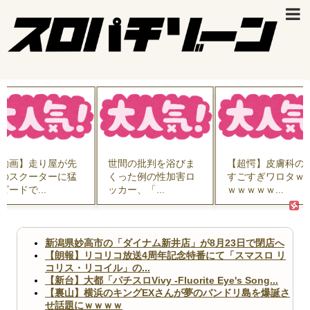
動画】走り屋が先
世間の批判を浴びま
【超愕】皮膚科の
のスクーターに猛
くった例の性加害ロ
すごすぎワロタｗ
ピードで...
ッカー、「...
ｗｗｗｗｗ...
新潟県妙高市の「ダイナム新井店」が8月23日で閉店へ
【朗報】リコリコ放送4周年記念特番にて「スマスロ リ
コリス・リコイル」の...
【新台】大都「パチスロVivy -Fluorite Eye's Song...
【裏山】横浜のキングEXさんが夢のバンドリ島を爆誕さ
せ話題にｗｗｗｗ