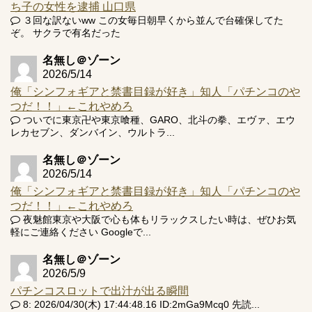
ち子の女性を逮捕 山口県
３回な訳ないww この女毎日朝早くから並んで台確保してた
ぞ。 サクラで有名だった
名無し＠ゾーン
2026/5/14
俺「シンフォギアと禁書目録が好き」知人「パチンコのや
つだ！！」←これやめろ
ついでに東京卍や東京喰種、GARO、北斗の拳、エヴァ、エウ
レカセブン、ダンバイン、ウルトラ...
名無し＠ゾーン
2026/5/14
俺「シンフォギアと禁書目録が好き」知人「パチンコのや
つだ！！」←これやめろ
夜魅館東京や大阪で心も体もリラックスしたい時は、ぜひお気
軽にご連絡ください Googleで...
名無し＠ゾーン
2026/5/9
パチンコスロットで出汁が出る瞬間
8: 2026/04/30(木) 17:44:48.16 ID:2mGa9Mcq0 先読...