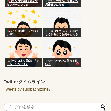
パチンコで誰1人褒めて
パチンコ打つと大体その
ないガチのクソ台
原作嫌いになる
パチンコ羽根モノのうま
(´◦ω◦`)今からパチンコ行
い棒2
こうか悩んでる俺を止める
一言
パチンコより面白い「ゲ
今からパチンコ行って良
ーム」はないよね
い？
Twitterタイムライン
Tweets by suropachizone7