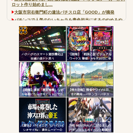
ロット作り始めまし...
大阪市宗右衛門町の違法パチスロ店「GOOD」が摘発
パチンコで人気のないキャラを青色担当にするのやめろや
ワイ、パチンコ屋店員の目の前で会員カードを握り潰し
「今までありがとう」と...
コテ
無職のパチンコカス(22)なんやが、ワイの人生どれくらい
ヤバいか教えて？...
リン
AngelBeats!とかいうクソアニメの思い出ｗｗｗ
ハナハナのスマート遊技機化は
【朗報】「戦国乙女 ビジュアル
- 固
自滅の道だと思う
ワークス 華焔」が9月30日に発
売決定！定価3980円、P戦国乙
定リ
女7・L戦国乙女5・グッズなどの
ンク
アートワーク集
自動
Powered by livedoor 相互RSS
更新
【朗報】漫画「東京喰種」なぜ
【特大悲報】帰省中ワイの1日、
か令和になって大ヒットしてし
犬の散歩→パチンコ・パチス
ツー
まうｗｗｗ
ロ これしかないｗ
ル
【新台】パイオニア「Lハイハイ
THE NEUTRALのしげるさんの
シオサイRe」適合ムービー公
パチンココラボイベント動画が