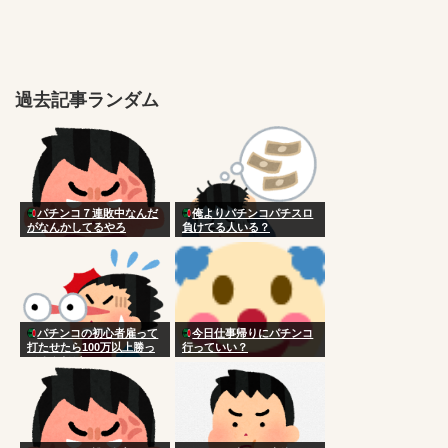
過去記事ランダム
パチンコ７連敗中なんだ
俺よりパチンコパチスロ
がなんかしてるやろ
負けてる人いる？
パチンコの初心者雇って
今日仕事帰りにパチンコ
打たせたら100万以上勝っ
行っていい？
てるんだが