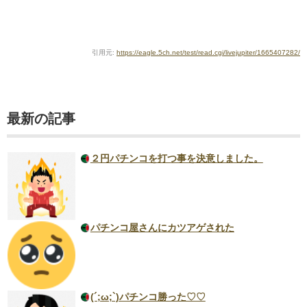
引用元:
https://eagle.5ch.net/test/read.cgi/livejupiter/1665407282/
最新の記事
２円パチンコを打つ事を決意しました。
パチンコ屋さんにカツアゲされた
(´;ω;`)パチンコ勝った♡♡