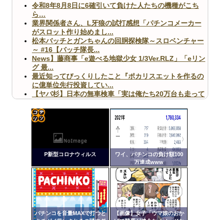
令和8年8月8日に6確引いて負けた人たちの機種がこち
ら…
業界関係者さん、L牙狼の試打感想「パチンコメーカー
がスロット作り始めまし...
松本バッチとガンちゃんの回胴探検隊～スロベンチャー
～ #16【バッチ隊長...
News】藤商事「e遊べる地獄少女 1/3Ver.RLZ」「eリン
グ 最...
最近知ってびっくりしたこと『ポカリスエットを作るの
に億単位先行投資してい...
【ヤバ杉】日本の無車検車「実は俺たち20万台も走って
ますｗ」←これどうす...
【閲覧注意】俺が近くにいると機械が壊れるんだけどさ
【画像】ペプシコーラ社、「こういうのでいいんだよ」
な新商品を発売
コテ
リン
P新型コロナウィルス
ワイ、パチンコの負け額100
- 固
万達成www
定リ
Powered by livedoor 相互RSS
ンク
自動
更新
パチンコを音量MAXで打つと
【画像】女子「ウマ娘のおか