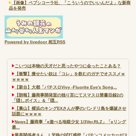
【画像】ペプシコーラ社、「こういうのでいいんだよ」な新商
品を発売
Powered by livedoor 相互RSS
こいつは本物の天才だと思ったやつに会ったことある？
【衝撃】痩せたい奴は「コレ」を飲むのガチでオススメｗ
ｗｗｗｗ
【新台】大都「パチスロVivy -Fluorite Eye's Song...
【朗報】藤商事開発室の独り言にてスマスロ禁書目録2の
「隠しボイス」＆「隠...
【裏山】横浜のキングEXさんが夢のバンドリ島を爆誕させ
話題にｗｗｗｗ
News】藤商事「e遊べる地獄少女 1/3Ver.RLZ」「eリング
最...
業界関係者さん、L牙狼の試打感想「パチンコメーカーがス