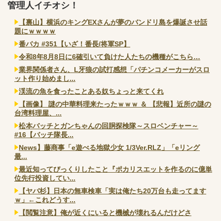
管理人イチオシ！
【裏山】横浜のキングEXさんが夢のバンドリ島を爆誕させ話
題にｗｗｗｗ
番バカ #351【いざ！番長/将軍SP】
令和8年8月8日に6確引いて負けた人たちの機種がこちら…
業界関係者さん、L牙狼の試打感想「パチンコメーカーがスロ
ット作り始めまし...
渓流の魚を食ったことある奴ちょっと来てくれ
【画像】 謎の中華料理来たったｗｗｗ ＆ 【悲報】近所の謎の
台湾料理屋、...
松本バッチとガンちゃんの回胴探検隊～スロベンチャー～
#16【バッチ隊長...
News】藤商事「e遊べる地獄少女 1/3Ver.RLZ」「eリング
最...
最近知ってびっくりしたこと『ポカリスエットを作るのに億単
位先行投資してい...
【ヤバ杉】日本の無車検車「実は俺たち20万台も走ってます
ｗ」←これどうす...
【閲覧注意】俺が近くにいると機械が壊れるんだけどさ