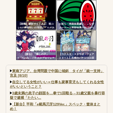
開！沖スロ界の帝王がスマスロ
公開される！めっちゃ楽しそう
ATで復活
だな！！！
【朗報】解析サイトさん、戦コ
お前ら「周期抽選嫌い」←なぜ
レ6の周期狙いの項目に「もがみ
メーカーは周期抽選の台ばかり
んの尻画像」を採用
出すんだ？
【新台】「推しの子」
【コテスタ・スタサポ・フェア
×「Fields」パチスロプロジェク
スタート】今後のパチンコは回
ト特報ムービー公開！推しの子
数固定系必須でいいよな。そし
でBITESやれるんか！？_
て釘は完全に廃止するべき
東南アジア、台湾問題で中国に傾斜 タイが「統一支持」
言及 [8/10]
自立してる女性がいい＝仕事も家事育児もしてくれる女性
がいいということ？
3歳未満の息子の顔面を…拳で1回殴る→31歳父親を暴行容
疑で逮捕「たたい...
【新台】平和「e範馬刃牙129Ver.」スペック・筐体まと
め！