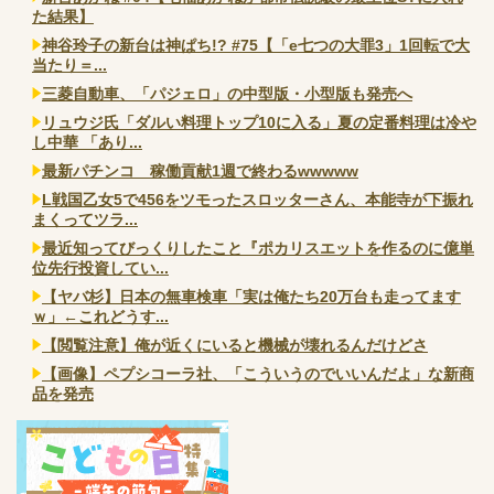
た結果】
神谷玲子の新台は神ぱち!? #75【「e七つの大罪3」1回転で大
当たり＝...
三菱自動車、「パジェロ」の中型版・小型版も発売へ
リュウジ氏「ダルい料理トップ10に入る」夏の定番料理は冷や
し中華 「あり...
最新パチンコ 稼働貢献1週で終わるwwwww
L戦国乙女5で456をツモったスロッターさん、本能寺が下振れ
まくってツラ...
最近知ってびっくりしたこと『ポカリスエットを作るのに億単
位先行投資してい...
【ヤバ杉】日本の無車検車「実は俺たち20万台も走ってます
ｗ」←これどうす...
【閲覧注意】俺が近くにいると機械が壊れるんだけどさ
【画像】ペプシコーラ社、「こういうのでいいんだよ」な新商
品を発売