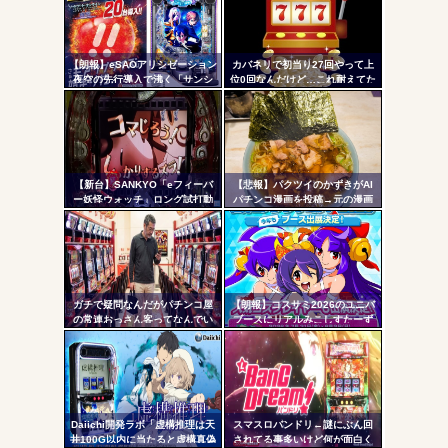
コテ
無職のパチンコカス(22)なんやが、ワイの人生どれくらい
ヤバいか教えて？...
リン
AngelBeats!とかいうクソアニメの思い出ｗｗｗ
【朗報】eSAOアリシゼーション
カバネリで初当り27回やって上
- 固
夜空の先行導入で沸く「サンシ
位0回なんだけど…これ耐えてた
ャインKYORAKU平針」2日連続
らそのうち500枚勝ちとか出来る
定リ
で総差枚10万枚超えの祭りを開
の！？
ンク
催中ｗｗｗｗ
自動
Powered by livedoor 相互RSS
更新
【新台】SANKYO「eフィーバ
【悲報】パクツイのかずきがAI
ー妖怪ウォッチ」ロング試打動
パチンコ漫画を投稿→元の漫画
ツー
画&反応まとめ！妖怪ウォッチ世
を描いた原作者が降臨してしま
代がパチンコデビューしまくり
う
ル
そうな予感
ガチで疑問なんだがパチンコ屋
【朗報】コスサミ2026のユニバ
の常連おっさん客ってなんでい
ブースにリアルみこしすたーず
つも同じ服着てるの？
が降臨！！！電音部の実機も!？
Daiichi開発ラボ「虚構推理は天
スマスロバンドリ←謎にぶん回
井100G以内に当たると虚構真偽
されてる事多いけど何が面白く