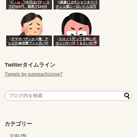
(´・ω・`)今日はパチンコ
[画像]このTシャツきてパ
で27000円、競馬で18400
チンコ屋に一日いたら10万
円勝ちました
円もらえるならやるか？
ナマポパチンカス俺、テ
スロット打ってる時にボ
レビの修理費で２か月パチ
タンバチバチうるさいやつ
ンコ打てないことが確定し
死ねよ
てしまう
Twitterタイムライン
Tweets by suropachizone7
カテゴリー
定期
(3)