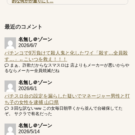
的な何かが通りにく...
【実戦報告】e黄門ちゃま寿限無 初日の評判まとめ！コン
プ報告あり！弱予告...
アズールレーン スロット評価はコイン持ちの悪い疑似ボ天
最近のコメント
井の軽い絆？
名無し＠ゾーン
2026/6/7
パチンコで9万負けて殺人鬼と化したワイ「殺す…全員殺
す…」←こいつを救え！！！
Powered by livedoor 相互RSS
まぁ、詐欺だからなスマスロは 店よりもメーカーが悪いからや
るならメーカー全員焼滅だね
名無し＠ゾーン
2026/6/1
パチスロ台の設定を漏らした疑いでマネージャー男性と打
ち子の女性を逮捕 山口県
３回な訳ないww この女毎日朝早くから並んで台確保してた
ぞ。 サクラで有名だった
名無し＠ゾーン
2026/5/14