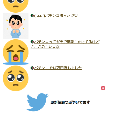
(´;ω;`)パチンコ勝った♡♡
パチンコってガチで廃業しかけてるけど
さ、さみしいよな
パチンコで14万円勝ちました