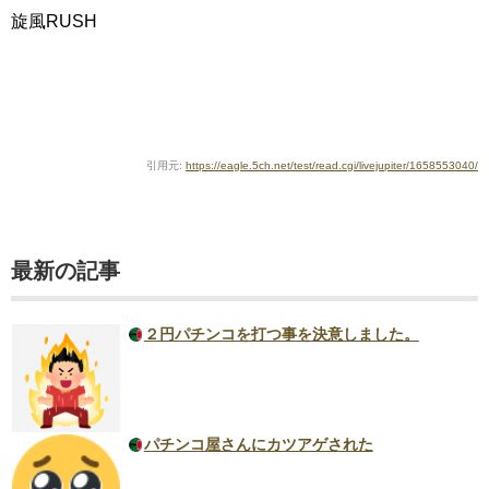
旋風RUSH
引用元:
https://eagle.5ch.net/test/read.cgi/livejupiter/1658553040/
最新の記事
２円パチンコを打つ事を決意しました。
パチンコ屋さんにカツアゲされた