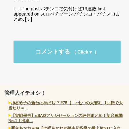
[…] The post パチンコで気付けば13連敗 first
appeared on スロパチゾーン パチンコ・パチスロま
とめ. […]
コメントする
管理人イチオシ！
神谷玲子の新台は神ぱち!? #75【「e七つの大罪3」1回転で大
当たり＝...
【実戦報告】eSAOアリシゼーションの評判まとめ！新台稼働
No.1！出率...
新台あかね #04【七福あかねが都市伝説級の最上位STに入れ