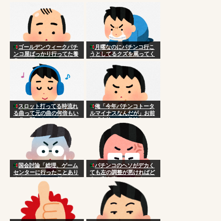
ゴールデンウィークパチ
月曜なのにパチンコ行こ
ンコ屋ばっかり行ってた養
うとしてるクズを罵ってく
分いるでしょ
れ
スロット打ってる時流れ
俺「今年パチンコトータ
る曲って元の曲の何倍もい
ルマイナスなんだが」お前
い曲に聞こえるよね
ら「金捨てるの趣味な
の？」
国会討論「総理、ゲーム
パチンコのヘソがデカく
センターに行ったことあり
ても左の調整が悪ければど
ますか？パチンコ行ったこ
うと言う事はねんだよ
とありますか？」