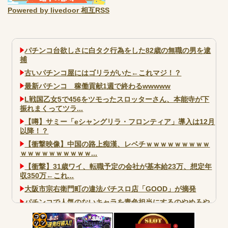
Powered by livedoor 相互RSS
パチンコ台欲しさに白タク行為をした82歳の無職の男を逮
捕
古いパチンコ屋にはゴリラがいた←これマジ！？
最新パチンコ 稼働貢献1週で終わるwwwww
L戦国乙女5で456をツモったスロッターさん、本能寺が下
振れまくってツラ...
【噂】サミー「eシャングリラ・フロンティア」導入は12月
以降！？
【衝撃映像】中国の路上痴漢、レベチｗｗｗｗｗｗｗｗｗ
ｗｗｗｗｗｗｗｗｗｗ...
【衝撃】31歳ワイ、転職予定の会社が基本給23万、想定年
収350万←これ...
大阪市宗右衛門町の違法パチスロ店「GOOD」が摘発
パチンコで人気のないキャラを青色担当にするのやめろや
ワイ、パチンコ屋店員の目の前で会員カードを握り潰し
「今までありがとう」と...