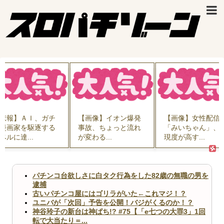
【画像】イオン爆発
【画像】女性配信者
【GIF動画】宮
事故、ちょっと流れ
「みいちゃん」、再
可愛すぎるチア
が変わる...
現度が高す...
ん、甲子園...
パチンコ台欲しさに白タク行為をした82歳の無職の男を
逮捕
古いパチンコ屋にはゴリラがいた←これマジ！？
ユニバが「次回」予告を公開！バジがくるのか！？
神谷玲子の新台は神ぱち!? #75【「e七つの大罪3」1回
転で大当たり＝...