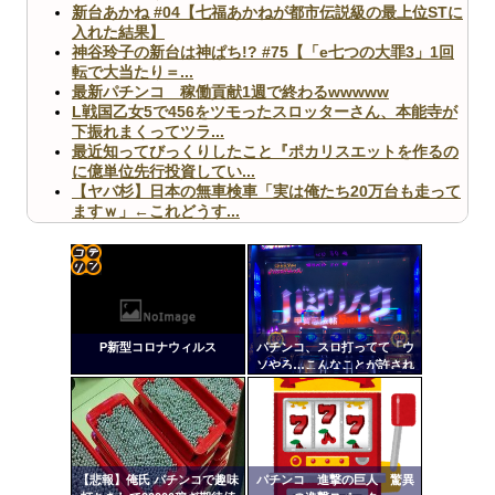
新台あかね #04【七福あかねが都市伝説級の最上位STに
入れた結果】
神谷玲子の新台は神ぱち!? #75【「e七つの大罪3」1回
転で大当たり＝...
最新パチンコ 稼働貢献1週で終わるwwwww
L戦国乙女5で456をツモったスロッターさん、本能寺が
下振れまくってツラ...
最近知ってびっくりしたこと『ポカリスエットを作るの
に億単位先行投資してい...
【ヤバ杉】日本の無車検車「実は俺たち20万台も走って
ますｗ」←これどうす...
【閲覧注意】俺が近くにいると機械が壊れるんだけどさ
【画像】ペプシコーラ社、「こういうのでいいんだよ」
な新商品を発売
コテ
リン
P新型コロナウィルス
パチンコ、スロ打ってて「ウ
- 固
ソやろ…こんなことが許され
ていいのか！？」って思った
定リ
Powered by livedoor 相互RSS
こと
ンク
自動
更新
【悲報】俺氏 パチンコで趣味
パチンコ 進撃の巨人 驚異