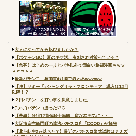
が2回当選するまで転落しない状
て打ってるの？？？
態に突入するぞ。300G・700G
の天井も一緒」
ノーマルタイプが廃れたのは設
【朗報】ワイ、キンキンに冷え
定1で出率100%ありきになり設
たパチンコ屋で優雅に無料の漫
定1放置がデフォになったから
画を楽しむｗｗｗｗ
大人になってから転びましたか？
【ポケモンGO】夏のポケ活、虫刺され対策っている？
【急募】はじめの一歩とバキ以外で面白い格闘漫画ｗｗｗ
ｗｗｗｗｗ
最新パチンコ 稼働貢献1週で終わるwwwww
【噂】サミー「eシャングリラ・フロンティア」導入は12月
以降！？
２円パチンコを打つ事を決意しました。
(´;ω;`)パチンコ勝った♡♡
【悲報】牙狼12黄金騎士極限、変な雰囲気に・・・
大阪市宗右衛門町の違法パチスロ店「GOOD」が摘発
【北斗転生2も落ちた？】最近のパチスロ型式試験はミミズ