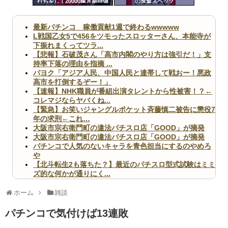
打ちをして20000稼ぎ期待値
の進撃スペック
ツー
稼働をして27000円失う
ル
最新パチンコ 稼働貢献1週で終わるwwwww
L戦国乙女5で456をツモったスロッターさん、本能寺が
下振れまくってツラ...
【悲報】石破茂さん「高市内閣のやり方は強引だ！」支
持率下落の理由を指摘 ...
パヨク「アジア人民、中国人民と連帯して戦おー！悪政
高市を打倒するぞー！」
【速報】NHK職員が番組出演タレントから性被害！？←
コレマジならヤバくね...
【緊急】お笑いジャングルポケット斉藤慎二被告に懲役7
年の求刑←これ…
大阪市宗右衛門町の違法パチスロ店「GOOD」が摘発
大阪市宗右衛門町の違法パチスロ店「GOOD」が摘発
パチンコで人気のないキャラを青色担当にするのやめろ
や
【北斗転生2も落ちた？】最近のパチスロ型式試験はミミ
ズ的な何かが通りにく...
無職のパチンコカス(22)なんやが、ワイの人生どれくら
いヤバいか教えて？...
ホーム
雑談
AngelBeats!とかいうクソアニメの思い出ｗｗｗ
パチンコで気付けば13連敗