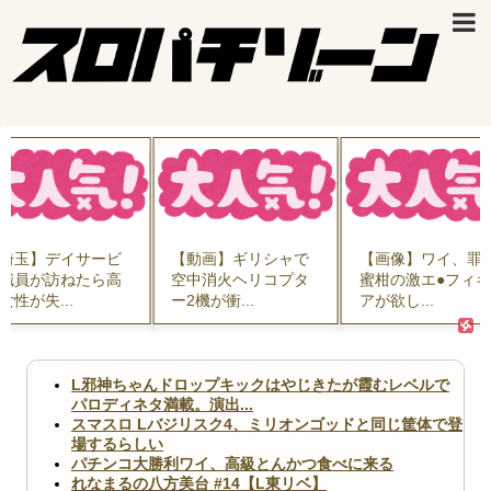
埼玉】デイサービ
【動画】ギリシャで
【画像】ワイ、罪
職員が訪ねたら高
空中消火ヘリコプタ
蜜柑の激エ●フィ
女性が失...
ー2機が衝...
アが欲し...
L邪神ちゃんドロップキックはやじきたが霞むレベルで
パロディネタ満載。演出...
スマスロ Lバジリスク4、ミリオンゴッドと同じ筐体で登
場するらしい
パチンコ大勝利ワイ、高級とんかつ食べに来る
れなまるの八方美台 #14【L東リベ】