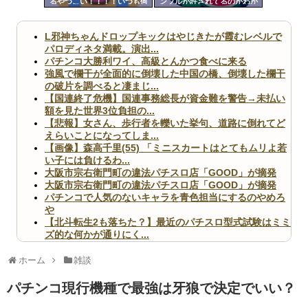
るやつこい！！！！いつも何
ンブルが許されてるのかわか
ツー
打ってる！！！
らん
ル
L邪神ちゃんドロップキックはやじきたが霞むレベルで
パロディネタ満載。演出...
パチンコ大勝利ワイ、高級とんかつ食べに来る
強風で欄干が全面的に倒壊した中国の橋、倒壊した欄干
の破片を調べると凄まじ...
【国連終了危機】国連事務総長が資金難を警告→未払い
額を見た世界3位負担の...
【悲報】女さん、歩行者を轢いた挙句、道路に倒れてど
えらいことになってしま...
【画像】森高千里(55) 「ミニスカートはとてもムリよ若
い子には負けるわ...
大阪市宗右衛門町の違法パチスロ店「GOOD」が摘発
大阪市宗右衛門町の違法パチスロ店「GOOD」が摘発
パチンコで人気のないキャラを青色担当にするのやめろ
や
【北斗転生2も落ちた？】最近のパチスロ型式試験はミミ
ズ的な何かが通りにく...
無職のパチンコカス(22)なんやが、ワイの人生どれくら
いヤバいか教えて？...
ホーム
雑談
AngelBeats!とかいうクソアニメの思い出ｗｗｗ
パチンコ現行機種で最強は牙狼で決定でいい？