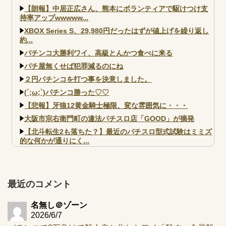
【朗報】中居正広さん、熊本にボランティアで駆けつけ支
持率アップwwwww...
XBOX Series S、29,980円だったはずが値上げを繰り返し
約...
パチンコ大勝利ワイ、高級とんかつ食べに来る
パチ屋無くせば犯罪減るのにね
２円パチンコを打つ事を決意しました。
(´;ω;`)パチンコ勝った♡♡
【悲報】牙狼12黄金騎士極限、変な雰囲気に・・・
大阪市宗右衛門町の違法パチスロ店「GOOD」が摘発
【北斗転生2も落ちた？】最近のパチスロ型式試験はミミズ
的な何かが通りにく...
【実戦報告】e黄門ちゃま寿限無 初日の評判まとめ！コン
プ報告あり！弱予告...
アズールレーン スロット評価はコイン持ちの悪い疑似ボ天
最近のコメント
井の軽い絆？
名無し＠ゾーン
2026/6/7