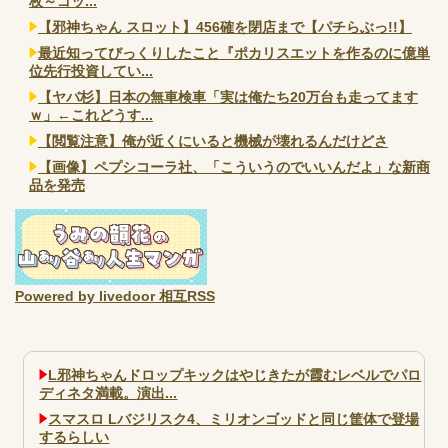
枚～ゴッ...
【邪神ちゃん スロット】456確を閉店まで【パチらぶっ!!】
最近知ってびっくりしたこと『ポカリスエットを作るのに億単
位先行投資してい...
【ヤバ杉】日本の無車検車「実は俺たち20万台も走ってます
ｗ」←これどうす...
【閲覧注意】俺が近くにいると機械が壊れるんだけどさ
【画像】ペプシコーラ社、「こういうのでいいんだよ」な新商
品を発売
Powered by livedoor 相互RSS
L邪神ちゃんドロップキックはやじきたが霞むレベルでパロ
ディネタ満載。演出...
スマスロ Lバジリスク4、ミリオンゴッドと同じ筐体で登場
するらしい