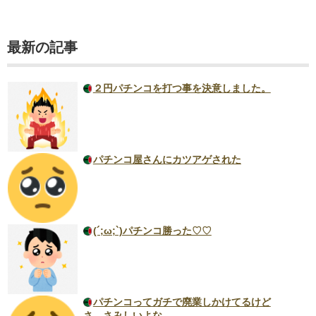
最新の記事
２円パチンコを打つ事を決意しました。
パチンコ屋さんにカツアゲされた
(´;ω;`)パチンコ勝った♡♡
パチンコってガチで廃業しかけてるけど
さ、さみしいよな