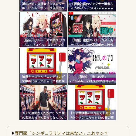
更新
謎のパチンコ演者「フォロワー
【画像】真のジャグラー演者さ
Powered by livedoor 相互RSS
欲しいからパチンカス適当にフ
んの姿がカッコいいｗｗｗｗｗ
ツー
ォローしよう」「フォロー返し
て来ないやつリムろ」←これで
ル
何回もフォローしてくるのウザ
がられてますよ
【新台】サミー「スマスロ リコ
【朗報】複数のパチンコメーカ
リス・リコイル」ロングPV公
ー「リコリコが高稼働か…時代
開！新時代の疑似ボ連打を体感
はライトミドルだ！」
せよ！！！
喰種キッズさん「エンディング
【新台】「推しの子」
で喰揃い狙ってる人ってあれ何
×「Fields」パチスロプロジェク
の意味があるの？」
ト特報ムービー公開！推しの子
でBITESやれるんか！？_
ガチで疑問なんだがパチンコ屋
【中古機価格200万超え】ガラス
の常連おっさん客ってなんでい
がバキバキになったSAOⅡの画
つも同じ服着てるの？
像が話題に…
専門家「シンギュラリティは来ない」これマジ？