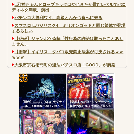
L邪神ちゃんドロップキックはやじきたが霞むレベルでパロ
ディネタ満載。演出...
パチンコ大勝利ワイ、高級とんかつ食べに来る
スマスロ Lバジリスク4、ミリオンゴッドと同じ筐体で登場
するらしい
【悲報】ジャンポケ斎藤「性行為の許諾は取ったことあり
ません」
【衝撃】イギリス、タバコ販売禁止法案が可決されるｗｗ
ｗｗｗ
大阪市宗右衛門町の違法パチスロ店「GOOD」が摘発
パチンコで人気のないキャラを青色担当にするのやめろや
ワイ、パチンコ屋店員の目の前で会員カードを握り潰し
「今までありがとう」と...
コテ
無職のパチンコカス(22)なんやが、ワイの人生どれくらい
リン
ヤバいか教えて？...
【新台】ユニバ「SLOTラグナド
【朗報】eSAOアリシゼーション
- 固
AngelBeats!とかいうクソアニメの思い出ｗｗｗ
ール」予告映像公開！パチンコ
夜空の先行導入で沸く「サンシ
版面白かったし期待だな！！！
ャインKYORAKU平針」2日連続
定リ
で総差枚10万枚超えの祭りを開
ンク
催中ｗｗｗｗ
自動