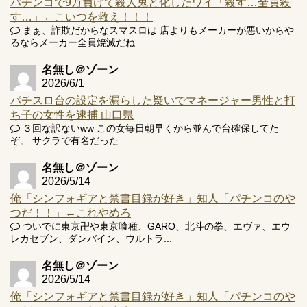
パチンコで9万負けて殺人鬼と化したワイ「殺す…全員殺
す…」←こいつを救え！！！
Powered by livedoor 相互RSS
まぁ、詐欺だからなスマスロは 店よりもメーカーが悪いからや
るならメーカー全員焼滅だね
名無し＠ゾーン
2026/6/1
パチスロ台の設定を漏らした疑いでマネージャー男性と打
ち子の女性を逮捕 山口県
３回な訳ないww この女毎日朝早くから並んで台確保してた
ぞ。 サクラで有名だった
名無し＠ゾーン
2026/5/14
俺「シンフォギアと禁書目録が好き」知人「パチンコのや
つだ！！」←これやめろ
ついでに東京卍や東京喰種、GARO、北斗の拳、エヴァ、エウ
レカセブン、ダンバイン、ウルトラ...
名無し＠ゾーン
2026/5/14
俺「シンフォギアと禁書目録が好き」知人「パチンコのや