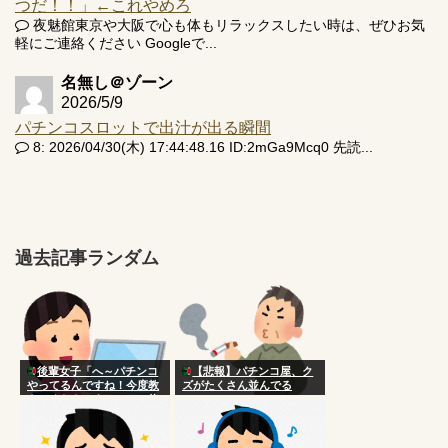
つだ！！」←これやめろ
夜魅館東京や大阪で心も体もリラックスしたい時は、ぜひお気
軽にご連絡ください Googleで...
名無し＠ゾーン
2026/5/9
パチンコスロットで出汁が出る瞬間
8: 2026/04/30(木) 17:44:48.16 ID:2mGa9Mcq0 先読...
過去記事ランダム
後輩女子「へ～パチンコ
【悲報】パチンコ屋、ク
やってるんですね！今度教
ズがたくさん並んでる
えてくださいよ～ｗ」 俺
「あははｗまぁコツとかな
いけど台選びかなやっぱ
ｗ」