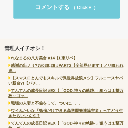
コメントする
管理人イチオシ！
れなまるの八方美台 #14【L東リベ】
感謝の出ノリ??#039;26 #PART2【全部見せます！ノリ喰われ
達...
【スマスロとんでもスキルで異世界放浪メシ】フルコースヤバ
い新台?!【パチ...
てんてんの成長日記 #EX【「GOD-神々の軌跡-」狙うは１撃万
枚～ゴッ...
職場の人妻と不倫をして、ついに、、、
ワイみたいな『勉強だけできる高学歴発達障害者』ってどう生
きたらいいんや？
てんてんの成長日記 #EX【「GOD-神々の軌跡-」狙うは１撃万