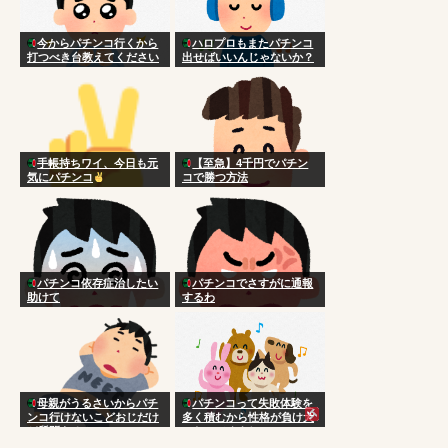
今からパチンコ行くから
ハロプロもまたパチンコ
打つべき台教えてください
出せばいいんじゃないか？
手帳持ちワイ、今日も元
【至急】4千円でパチン
気にパチンコ
コで勝つ方法
パチンコ依存症治したい
パチンコでさすがに通報
助けて
するわ
母親がうるさいからパチ
パチンコって失敗体験を
ンコ行けないこどおじだけ
多く積むから性格が負け犬
ど質問ある？
になってくよね