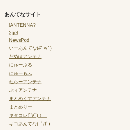
あんてなサイト
!ANTENNA?
2get
NewsPod
いーあんてな(#ﾟｗﾟ)
だめぽアンテナ
にゅーぷる
にゅーもふ
ねらーアンテナ
ぷぅアンテナ
まとめくすアンテナ
まとめりー
キタコレ(ﾟ∀ﾟ)！！
ギコあんてな(,,ﾟДﾟ)