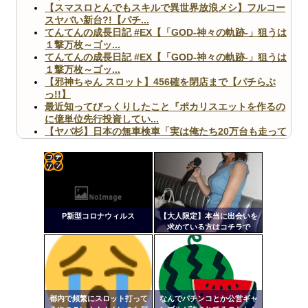
【スマスロとんでもスキルで異世界放浪メシ】フルコー
スヤバい新台?!【パチ...
てんてんの成長日記 #EX【「GOD-神々の軌跡-」狙うは
１撃万枚～ゴッ...
てんてんの成長日記 #EX【「GOD-神々の軌跡-」狙うは
１撃万枚～ゴッ...
【邪神ちゃん スロット】456確を閉店まで【パチらぶ
っ!!】
最近知ってびっくりしたこと『ポカリスエットを作るの
に億単位先行投資してい...
【ヤバ杉】日本の無車検車「実は俺たち20万台も走って
ますｗ」←これどうす...
【閲覧注意】俺が近くにいると機械が壊れるんだけどさ
【画像】ペプシコーラ社、「こういうのでいいんだよ」
な新商品を発売
コテ
リン
P新型コロナウィルス
【大人限定】本当に出会いを
- 固
求めている方はコチラで
す！！
定リ
Powered by livedoor 相互RSS
ンク
自動
更新
都内で頻繁にスロット打って
なんでパチンコとか公営ギャ