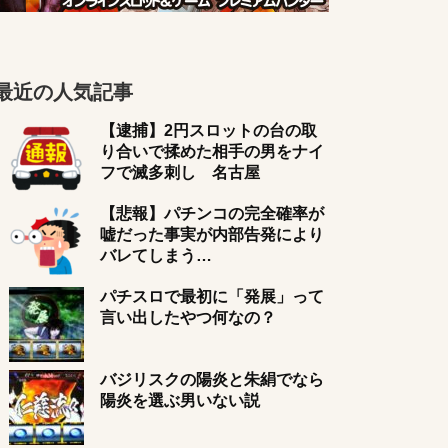
最近の人気記事
【逮捕】2円スロットの台の取
り合いで揉めた相手の男をナイ
フで滅多刺し 名古屋
【悲報】パチンコの完全確率が
嘘だった事実が内部告発により
バレてしまう…
パチスロで最初に「発展」って
言い出したやつ何なの？
バジリスクの陽炎と朱絹でなら
陽炎を選ぶ男いない説