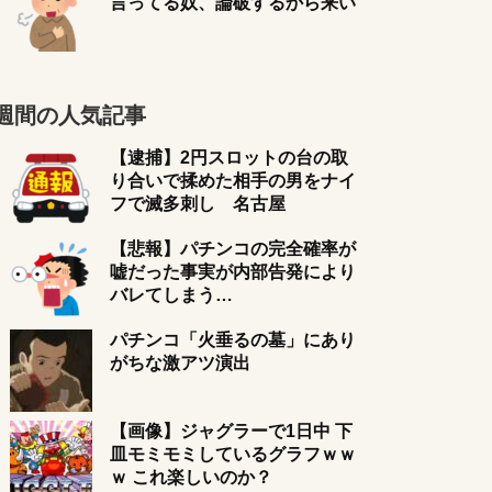
言ってる奴、論破するから来い
週間の人気記事
【逮捕】2円スロットの台の取
り合いで揉めた相手の男をナイ
フで滅多刺し 名古屋
【悲報】パチンコの完全確率が
嘘だった事実が内部告発により
バレてしまう…
パチンコ「火垂るの墓」にあり
がちな激アツ演出
【画像】ジャグラーで1日中 下
皿モミモミしているグラフｗｗ
ｗ これ楽しいのか？