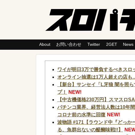
About
お問い合わせ
Twitter
2GET
News
ワイが明日3万で勝負するべきスロ
オンライン抽選は1万人超えの店も…
【新台】サンセイ「L牙狼 闇を照らす
プ！
NEW!
【中古機価格230万円】スマスロS
パチンコ業界、経営法人数は10年
コロナ前の水準に回復
NEW!
波物語 #171【ラウンド中『どっかー
る、魚群出ないの醍醐味戦!!】
NEW