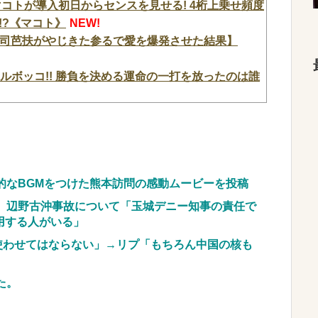
コトが導入初日からセンスを見せる! 4桁上乗せ頻度
!?《マコト》
NEW!
台最速」司芭扶がやじきた参るで愛を爆発させた結果】
フルボッコ!! 勝負を決める運命の一打を放ったのは誰
って買った投資信託、11年後に確認した結果……
0％にできません！」 → X民「指定ゴミ袋を買っ
んだけど？」ｗｗｗｗｗｗｗｗ...
NEW!
0人に性的接待か 計1496回、約2億ウォン（約
的なBGMをつけた熊本訪問の感動ムービーを投稿
、辺野古沖事故について「玉城デニー知事の責任で
ｗｗｗｗｗｗｗ コメ消費減響く・・・
NEW!
用する人がいる」
らまさかの『こう』言われたんやがこれワイ詰み
使わせてはならない」→リプ「もちろん中国の核も
匂い」の正体、まさか分からないDTなんておらんよ
た。
NEW!
御尊顔がこちら…
NEW!