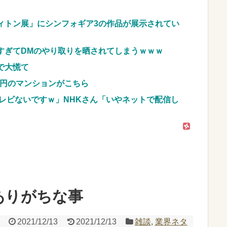
ブッ刺さりまくりと話題にw w w w w w w w
ィトン展」にシンフォギア3の作品が展示されてい
車のレンタル 五所川原 青森
すぎてDMのやり取りを晒されてしまうｗｗｗ
JpnI) Part6 みんなの予想
で大慌て
億円のマンションがこちら
レビないですｗ」NHKさん「いやネットで配信し
ありがちな事
2021/12/13
2021/12/13
雑談
,
業界ネタ