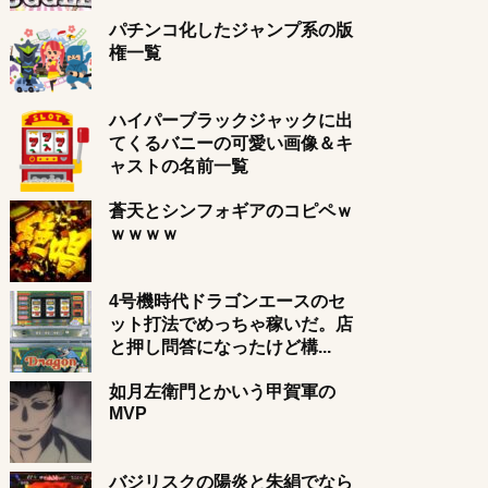
パチンコ化したジャンプ系の版
権一覧
ハイパーブラックジャックに出
てくるバニーの可愛い画像＆キ
ャストの名前一覧
蒼天とシンフォギアのコピペｗ
ｗｗｗｗ
4号機時代ドラゴンエースのセ
ット打法でめっちゃ稼いだ。店
と押し問答になったけど構...
如月左衛門とかいう甲賀軍の
MVP
バジリスクの陽炎と朱絹でなら