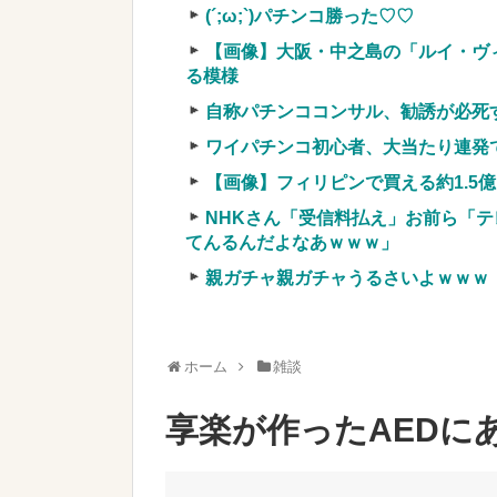
【画像】令和最新版の剛力彩芽、ワイらに
(´;ω;`)パチンコ勝った♡♡
w w w w w
NEW!
【画像】大阪・中之島の「ルイ・ヴ
実質確率という罠
る模様
車上のテントでキャンプ 民泊施設が
自称パチンココンサル、勧誘が必死
【競馬・難解】6/30(水)第44回帝王賞(
ワイパチンコ初心者、大当たり連発
名機が生まれなかった悲しい枠
【画像】フィリピンで買える約1.5
NHKさん「受信料払え」お前ら「テ
てんるんだよなあｗｗｗ」
親ガチャ親ガチャうるさいよｗｗｗ
Powered by livedoor 相互RSS
ホーム
雑談
享楽が作ったAEDに