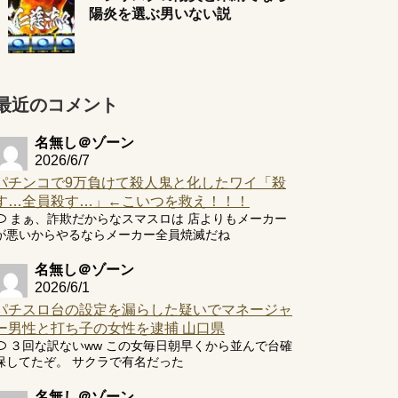
陽炎を選ぶ男いない説
最近のコメント
名無し＠ゾーン
2026/6/7
パチンコで9万負けて殺人鬼と化したワイ「殺
す…全員殺す…」←こいつを救え！！！
まぁ、詐欺だからなスマスロは 店よりもメーカー
が悪いからやるならメーカー全員焼滅だね
名無し＠ゾーン
2026/6/1
パチスロ台の設定を漏らした疑いでマネージャ
ー男性と打ち子の女性を逮捕 山口県
３回な訳ないww この女毎日朝早くから並んで台確
保してたぞ。 サクラで有名だった
名無し＠ゾーン