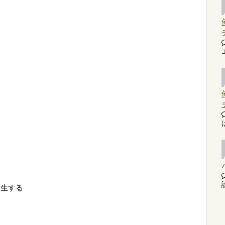
」
読
発生する