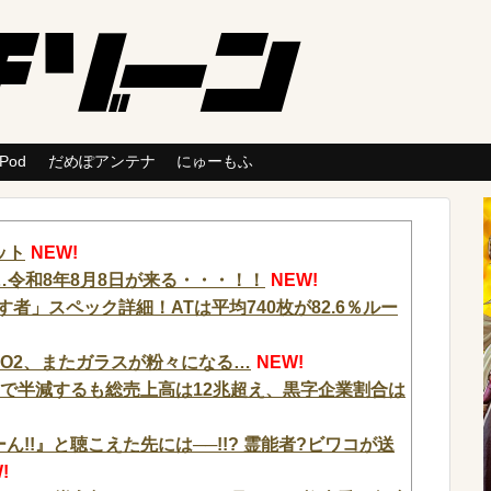
 Pod
だめぽアンテナ
にゅーもふ
ット
NEW!
令和8年8月8日が来る・・・！！
NEW!
者」スペック詳細！ATは平均740枚が82.6％ルー
AO2、またガラスが粉々になる…
NEW!
間で半減するも総売上高は12兆超え、黒字企業割合は
ん!!』と聴こえた先には──!!? 霊能者?ビワコが送
!