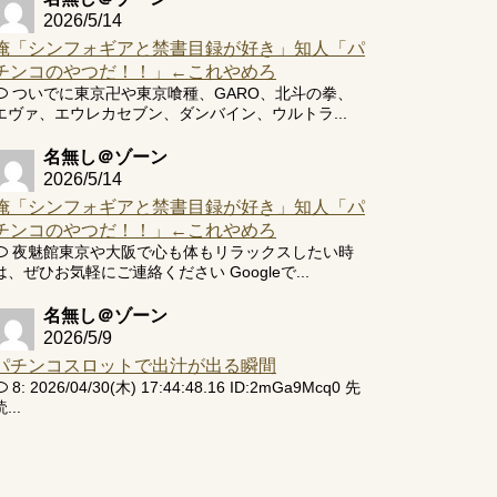
2026/5/14
俺「シンフォギアと禁書目録が好き」知人「パ
チンコのやつだ！！」←これやめろ
ついでに東京卍や東京喰種、GARO、北斗の拳、
エヴァ、エウレカセブン、ダンバイン、ウルトラ...
名無し＠ゾーン
2026/5/14
俺「シンフォギアと禁書目録が好き」知人「パ
チンコのやつだ！！」←これやめろ
夜魅館東京や大阪で心も体もリラックスしたい時
は、ぜひお気軽にご連絡ください Googleで...
名無し＠ゾーン
2026/5/9
パチンコスロットで出汁が出る瞬間
8: 2026/04/30(木) 17:44:48.16 ID:2mGa9Mcq0 先
...