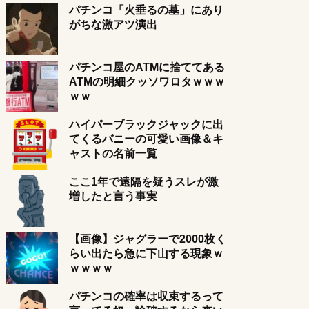
パチンコ「火垂るの墓」にあり
がちな激アツ演出
パチンコ屋のATMに捨ててある
ATMの明細クッソワロタｗｗｗ
ｗｗ
ハイパーブラックジャックに出
てくるバニーの可愛い画像＆キ
ャストの名前一覧
ここ1年で遠隔を疑うスレが激
増したと言う事実
【画像】ジャグラーで2000枚く
らい出たら急に下山する現象ｗ
ｗｗｗｗ
パチンコの確率は収束するって