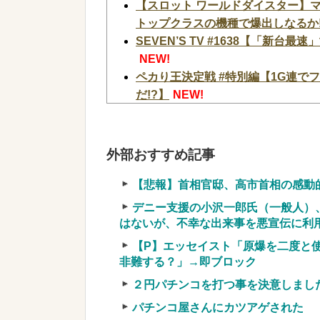
【スロット ワールドダイスター】マ
トップクラスの機種で爆出しなるか
SEVEN’S TV #1638【「新
NEW!
ペカり王決定戦 #特別編【1G連で
だ!?】
NEW!
【投資の闇】「銀行なら安心」と思
NEW!
【悲報】財務省「レジ都合で消費税を
外部おすすめ記事
てレシート見たら消費税はゼロになる
【韓国サッカー協会】外国人審判約1
【悲報】首相官邸、高市首相の感動
2200万円）
NEW!
デニー支援の小沢一郎氏（一般人）
【悲報】食料自給率過去最低37%
はないが、不幸な出来事を悪宣伝に利
【驚愕】マチアプで会った外国人か
【P】エッセイスト「原爆を二度と
か？？？？？？？
NEW!
非難する？」→即ブロック
【衝撃】若い女の子からする「甘い
２円パチンコを打つ事を決意しまし
な？よな？w w w w w w w w w w w
パチンコ屋さんにカツアゲされた
【画像】愛知の半グレ、怖すぎる→