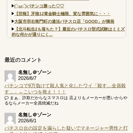
(´;ω;`)パチンコ勝った♡♡
【悲報】牙狼12黄金騎士極限、変な雰囲気に・・・
大阪市宗右衛門町の違法パチスロ店「GOOD」が摘発
【北斗転生2も落ちた？】最近のパチスロ型式試験はミミズ
的な何かが通りにく...
【実戦報告】e黄門ちゃま寿限無 初日の評判まとめ！コン
プ報告あり！弱予告...
アズールレーン スロット評価はコイン持ちの悪い疑似ボ天
最近のコメント
井の軽い絆？
名無し＠ゾーン
2026/6/7
パチンコで9万負けて殺人鬼と化したワイ「殺す…全員殺
す…」←こいつを救え！！！
Powered by livedoor 相互RSS
まぁ、詐欺だからなスマスロは 店よりもメーカーが悪いからや
るならメーカー全員焼滅だね
名無し＠ゾーン
2026/6/1
パチスロ台の設定を漏らした疑いでマネージャー男性と打