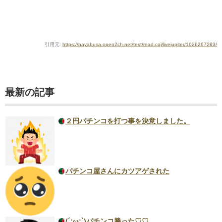
引用元:
https://hayabusa.open2ch.net/test/read.cgi/livejupiter/1626267283/
最新の記事
２円パチンコを打つ事を決意しました。
パチンコ屋さんにカツアゲされた
(´;ω;`)パチンコ勝った♡♡