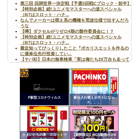
第三回 回胴世界一決定戦【予選5回戦Cブロック・前半】
【特別企画】続!ユニメモマスターへの道スペシャル
（8/7はスロット・ハナ...
なんでメーカーは萌え系の機種を荒波仕様で出すんだろ
うな
【噂】ダクセルがリゼロ4期の製作委員会に！？
【特別企画】続!ユニメモマスターへの道スペシャル
（8/7はスロット・ハナ...
最近知ってびっくりしたこと『ポカリスエットを作るの
に億単位先行投資してい...
【ヤバ杉】日本の無車検車「実は俺たち20万台も走って
ますｗ」←これどうす...
【閲覧注意】俺が近くにいると機械が壊れるんだけどさ
【画像】ペプシコーラ社、「こういうのでいいんだよ」
な新商品を発売
コテ
リン
P新型コロナウィルス
新台入れ替えが月１になっ
- 固
た。。。
定リ
Powered by livedoor 相互RSS
ンク
自動
更新
かまいたちの夜 スロットで
【期間限定】MGS動画が100