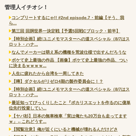
管理人イチオシ！
コンプリートするにゃ!! #2nd episode.7・前編【そう、我
ら...
第三回 回胴世界一決定戦【予選5回戦Cブロック・前半】
【特別企画】続!ユニメモマスターへの道スペシャル（8/7はス
ロット・ハナ...
なんでメーカーは萌え系の機種を荒波仕様で出すんだろうな
ボケて史上最強の作品 【画像】ボケて史上最強の作品、つい
に決まるｗｗｗｗ...
人生に疲れたから台湾を一周してきた
【噂】ダクセルがリゼロ4期の製作委員会に！？
【特別企画】続!ユニメモマスターへの道スペシャル（8/7はス
ロット・ハナ...
最近知ってびっくりしたこと『ポカリスエットを作るのに億単
位先行投資してい...
【ヤバ杉】日本の無車検車「実は俺たち20万台も走ってます
ｗ」←これどうす...
【閲覧注意】俺が近くにいると機械が壊れるんだけどさ