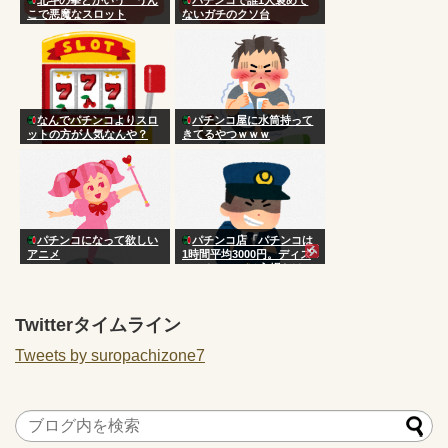
こで悪魔なスロット
ないガチのクソ台
なんでパチンコよりスロ
パチンコ屋に水筒持って
ットの方が人気なんや？
きてるやつｗｗｗ
パチンコになって欲しい
パチンコ店「パチンコは
アニメ
1時間平均3000円。ディズ
ニーやユニバは入場だけで
1万円かかる。パチンコ店
はボッタクリではない」
Twitterタイムライン
Tweets by suropachizone7