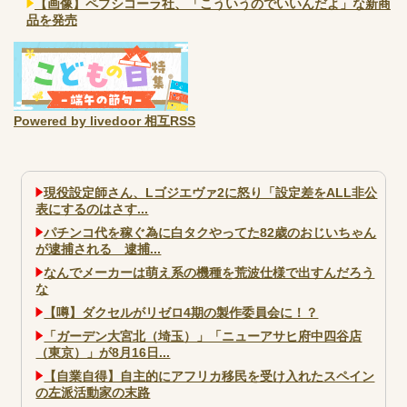
【画像】ペプシコーラ社、「こういうのでいいんだよ」な新商
品を発売
Powered by livedoor 相互RSS
現役設定師さん、Lゴジエヴァ2に怒り「設定差をALL非公
表にするのはさす...
パチンコ代を稼ぐ為に白タクやってた82歳のおじいちゃん
が逮捕される 逮捕...
なんでメーカーは萌え系の機種を荒波仕様で出すんだろう
な
【噂】ダクセルがリゼロ4期の製作委員会に！？
「ガーデン大宮北（埼玉）」「ニューアサヒ府中四谷店
（東京）」が8月16日...
【自業自得】自主的にアフリカ移民を受け入れたスペイン
の左派活動家の末路