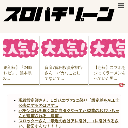
資産7億円投資家桐谷
【悲報】スマホをイ
結婚相談所職
さん「バカなことし
ジってラーメンを食
ん、子なし女
てないで...
べていた男...
論を述べてし.
現役設定師さん、Lゴジエヴァ2に怒り「設定差をALL非
公表にするのはさす...
パチンコ代を稼ぐ為に白タクやってた82歳のおじいちゃ
んが逮捕される 逮捕...
スロッターさん「最近の台はアレ引け、コレ引けうるさ
い。指図すんな！！！」