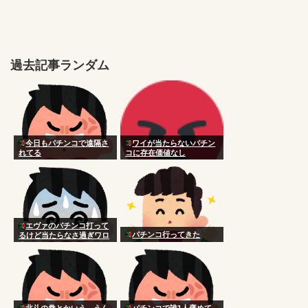
過去記事ランダム
今日もパチンコで遠隔さ
ワイが当たらないパチン
れてる
コに存在価値なし
エヴァのパチンコ打って
パチンコ行ってきた
るけど当たらなさ過ぎワロ
タ
北斗の拳とかいう うん
パチンコで誰1人褒めて