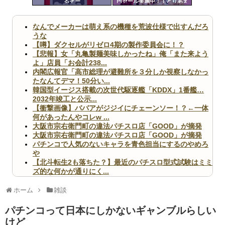
るぞー
円セール実施中！！とりあえ
ツー
ず全部買うやろｗｗｗｗｗ
ル
なんでメーカーは萌え系の機種を荒波仕様で出すんだろ
うな
【噂】ダクセルがリゼロ4期の製作委員会に！？
【悲報】女「丸亀製麺美味しかったね」俺「また来よう
よ」店員「お会計238...
内閣広報官「高市総理が避難所を３分しか視察しなかっ
たなんてデマ！50分い...
韓国型イージス搭載の次世代駆逐艦「KDDX」1番艦…
2032年竣工と公示...
【衝撃画像】ババアがジジイにチェーンソー！？←一体
何があったんやコレw ...
大阪市宗右衛門町の違法パチスロ店「GOOD」が摘発
大阪市宗右衛門町の違法パチスロ店「GOOD」が摘発
パチンコで人気のないキャラを青色担当にするのやめろ
や
【北斗転生2も落ちた？】最近のパチスロ型式試験はミミ
ズ的な何かが通りにく...
無職のパチンコカス(22)なんやが、ワイの人生どれくら
いヤバいか教えて？...
ホーム
雑談
AngelBeats!とかいうクソアニメの思い出ｗｗｗ
パチンコって日本にしかないギャンブルらしい
けど