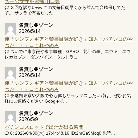
ち子の女性を逮捕 山口県
３回な訳ないww この女毎日朝早くから並んで台確保してた
ぞ。 サクラで有名だった
名無し＠ゾーン
2026/5/14
俺「シンフォギアと禁書目録が好き」知人「パチンコのや
つだ！！」←これやめろ
ついでに東京卍や東京喰種、GARO、北斗の拳、エヴァ、エウ
レカセブン、ダンバイン、ウルトラ...
名無し＠ゾーン
2026/5/14
俺「シンフォギアと禁書目録が好き」知人「パチンコのや
つだ！！」←これやめろ
夜魅館東京や大阪で心も体もリラックスしたい時は、ぜひお気
軽にご連絡ください Googleで...
名無し＠ゾーン
2026/5/9
パチンコスロットで出汁が出る瞬間
8: 2026/04/30(木) 17:44:48.16 ID:2mGa9Mcq0 先読...