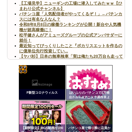
【工場見学】ニューギンの工場に潜入してみたｗｗ【ひ
まわり公式チャンネル】
パチンコ屋「人気配信者がやってくるぞ！」←パチンカ
スには有名な人なん？
令和8年8月8日の稼働ランキングが公開！新台や人気機
種が超高稼働に！
松平健さんがアミューズグループの公式アンバサダーに
就任！
最近知ってびっくりしたこと『ポカリスエットを作るの
に億単位先行投資してい...
【ヤバ杉】日本の無車検車「実は俺たち20万台も走って
ますｗ」←これどうす...
【閲覧注意】俺が近くにいると機械が壊れるんだけどさ
【画像】ペプシコーラ社、「こういうのでいいんだよ」
な新商品を発売
コテ
リン
P新型コロナウィルス
はいふりのパチンコで2万発
- 固
出たからdアニメで原作見よ
うと思う
定リ
Powered by livedoor 相互RSS
ンク
自動
更新
【期間限定】MGS動画が100
パチンコ屋で帰り際に店員か