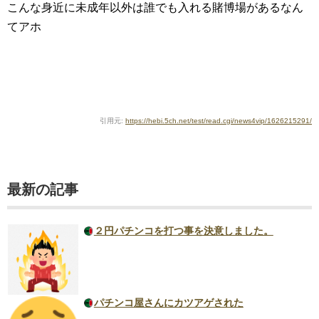
こんな身近に未成年以外は誰でも入れる賭博場があるなん
てアホ
引用元:
https://hebi.5ch.net/test/read.cgi/news4vip/1626215291/
最新の記事
２円パチンコを打つ事を決意しました。
パチンコ屋さんにカツアゲされた