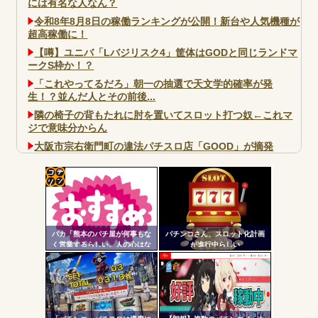
には有名な人なん？
令和8年8月8日の稼働ランキングが公開！新台や人気機種が
超高稼働に！
【噂】ユニバ「Lバジリスク4」筐体はGODと同じランドマ
ークS枠か！？
「これやってるだろ」朝一の抽選で天文学的確率が発
生！？並んだ人とその前後...
隣の椅子の背もたれに肘を置いてスロット打つ奴←これマ
ジで意味分からん
大阪市宗右衛門町の違法パチスロ店「GOOD」が摘発
パチンコで人気のないキャラを青色担当にするのやめろや
ワイ、パチンコ屋店員の目の前で会員カードを握り潰し
「今までありがとう」と...
コテ
無職のパチンコカス(22)なんやが、ワイの人生どれくらい
リン
ヤバいか教えて？...
バカ「熊本のパチ屋が何事もな
パチンコさん、スロット化計画
- 固
AngelBeats!とかいうクソアニメの思い出ｗｗｗ
く営業するらしい。人の心はな
が進行中らしい
いのか」←なんでも自粛させた
定リ
がるヤツって害悪だよな
ンク
自動
更新