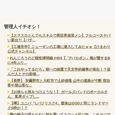
管理人イチオシ！
【スマスロとんでもスキルで異世界放浪メシ】フルコースヤバ
い新台?!【パチ...
【工場見学】ニューギンの工場に潜入してみたｗｗ【ひまわり
公式チャンネル】
れんじろうのど根性弾球録 #404【「Pバカボン」俺が愛するB
に4年ぶり...
「これやってるだろ」朝一の抽選で天文学的確率が発生！？並
んだ人とその前後...
【長野】 安曇野市と大町市で土砂崩落 山中の道路が寸断 宿泊
客や登山客な...
【お前らも気をつけような！】 ガールズバンドのボーカルさ
ん、客席ダイブし...
【噂】ユニバ「Lバジリスク4」筐体はGODと同じランドマー
クS枠か！？
隣の椅子の背もたれに肘を置いてスロット打つ奴←これマジで