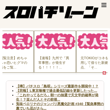
閲覧注意】めちゃ
【速報】九州で『異
元TOKIOがコネを
ちゃ恐いヒグマの
常事態』が発生す
用して借りた新拠
画をご覧...
る！！！！！...
点、「そ...
【噂】パチスロ「島唄」シリーズ最新作を開発中！？
【悲報】L東京喰種で過去最低記録を更新したった…
「これやってるだろ」朝一の抽選で天文学的確率が発
生！？並んだ人とその前後...
兎味ペロリナのジャンバリ悪魔化計画 #340【緊急事態の
裏でいち花がさら...