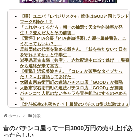
円セール実施中！！とりあえ
ら「あちらのスロットおすす
ツー
ず全部買うやろｗｗｗｗｗ
めですよ」って声かけられた
んだが
ル
【噂】ユニバ「Lバジリスク4」筐体はGODと同じランド
マークS枠か！？
「これやってるだろ」朝一の抽選で天文学的確率が発
生！？並んだ人とその前後...
【驚愕】PTA会長「PTA参加拒否した親へ最終警告。こ
うなってもいい？」...
反核団体の代表を務める爺さん、「核を持たないで日本
を守れますか」と中学生...
岩手県宮古市議（共産）、赤旗配達中に当て逃げ → 警察
から連絡が来て宮古...
【衝撃】浜辺美波さん、『コレ』が苦手なタイプだっ
た！？←お世話してあげた...
大阪市宗右衛門町の違法パチスロ店「GOOD」が摘発
大阪市宗右衛門町の違法パチスロ店「GOOD」が摘発
パチンコで人気のないキャラを青色担当にするのやめろ
や
【北斗転生2も落ちた？】最近のパチスロ型式試験はミミ
ズ的な何かが通りにく...
無職のパチンコカス(22)なんやが、ワイの人生どれくら
ホーム
雑談
いヤバいか教えて？...
AngelBeats!とかいうクソアニメの思い出ｗｗｗ
昔のパチンコ屋って一日3000万円の売り上げあ
ったらしい