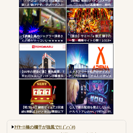
「パチンコ・パチスロは適度に
【朗報】複数のパチンコメーカ
Powered by livedoor 相互RSS
楽しむ遊びです。 のめり込みに
ー「リコリコが高稼働か…時代
ツー
注意しましょう。」←これおか
はライトミドルだ！」
しいだろｗｗｗ
ル
【画像】真のジャグラー演者さ
【新台】サミー「e 獣王 獅子の
んの姿がカッコいいｗｗｗｗｗ
一撃」機種サイト公開！1/319×
ドデカSTRAIGHT、右の1/2で平
均9,800個のサバチャンに突入
【66年の歴史に幕】豊丸産業、7
エクスアリーナ松戸がディスク
月31日をもってパチンコ事業を
アップ2を撤去したらしくディス
停止へ ナナシーやコマコマ倶
クアッパーさん達から落胆の声
楽部マやウィッチブレイド…た
くさんの名機をありがとう
【戦コレ6】解析サイトに2回連
なんで新台配信を禁止しないん
続5周期以上だと次は3周期以下
だろう？アレのせいで打ちに行
濃厚って書いてたのに3周期超え
かない層が一定数いそうだが
たんだが…ふざけんな！！！
ｱｲﾔｰ!!橋の欄干が強風で!! (`ハ´#)