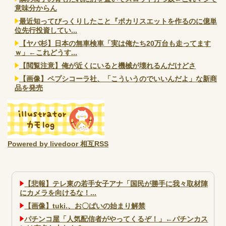
意味分からん
最近知ってびっくりしたこと『ポカリスエットを作るのに億単
位先行投資してい...
【ヤバ杉】日本の無車検車「実は俺たち20万台も走ってます
ｗ」←これどうす...
【閲覧注意】俺が近くにいると機械が壊れるんだけどさ
【画像】ペプシコーラ社、「こういうのでいいんだよ」な新商
品を発売
Powered by livedoor 相互RSS
【悲報】テレ東の若手女子アナ「国民が勝手に我々取材陣
にカメラを向けるな！...
【画像】tuki.、お〇ぱいの始まり解禁
パチンコ屋「人気配信者がやってくるぞ！」←パチンカス