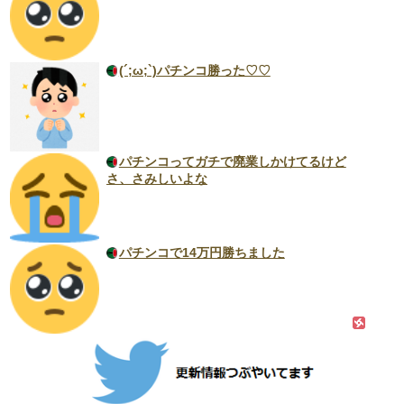
(´;ω;`)パチンコ勝った♡♡
パチンコってガチで廃業しかけてるけど
さ、さみしいよな
パチンコで14万円勝ちました