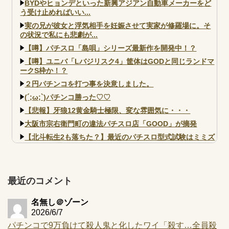
BYDやヒョンデといった新興アジアン自動車メーカーをど
う受け止めればいい...
実の兄が彼女と浮気相手を妊娠させて実家が修羅場に。そ
の状況で私にも悲劇が...
【噂】パチスロ「島唄」シリーズ最新作を開発中！？
【噂】ユニバ「Lバジリスク4」筐体はGODと同じランドマ
ークS枠か！？
２円パチンコを打つ事を決意しました。
(´;ω;`)パチンコ勝った♡♡
【悲報】牙狼12黄金騎士極限、変な雰囲気に・・・
大阪市宗右衛門町の違法パチスロ店「GOOD」が摘発
【北斗転生2も落ちた？】最近のパチスロ型式試験はミミズ
的な何かが通りにく...
【実戦報告】e黄門ちゃま寿限無 初日の評判まとめ！コン
プ報告あり！弱予告...
最近のコメント
アズールレーン スロット評価はコイン持ちの悪い疑似ボ天
井の軽い絆？
名無し＠ゾーン
2026/6/7
パチンコで9万負けて殺人鬼と化したワイ「殺す…全員殺