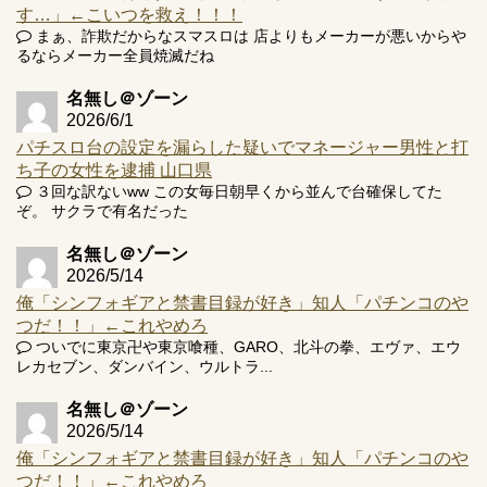
す…」←こいつを救え！！！
まぁ、詐欺だからなスマスロは 店よりもメーカーが悪いからや
Powered by livedoor 相互RSS
るならメーカー全員焼滅だね
名無し＠ゾーン
2026/6/1
パチスロ台の設定を漏らした疑いでマネージャー男性と打
ち子の女性を逮捕 山口県
３回な訳ないww この女毎日朝早くから並んで台確保してた
ぞ。 サクラで有名だった
名無し＠ゾーン
2026/5/14
俺「シンフォギアと禁書目録が好き」知人「パチンコのや
つだ！！」←これやめろ
ついでに東京卍や東京喰種、GARO、北斗の拳、エヴァ、エウ
レカセブン、ダンバイン、ウルトラ...
名無し＠ゾーン
2026/5/14
俺「シンフォギアと禁書目録が好き」知人「パチンコのや
つだ！！」←これやめろ