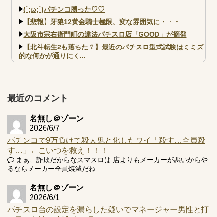
(´;ω;`)パチンコ勝った♡♡
【悲報】牙狼12黄金騎士極限、変な雰囲気に・・・
大阪市宗右衛門町の違法パチスロ店「GOOD」が摘発
【北斗転生2も落ちた？】最近のパチスロ型式試験はミミズ
的な何かが通りにく...
【実戦報告】e黄門ちゃま寿限無 初日の評判まとめ！コン
プ報告あり！弱予告...
アズールレーン スロット評価はコイン持ちの悪い疑似ボ天
最近のコメント
井の軽い絆？
名無し＠ゾーン
2026/6/7
パチンコで9万負けて殺人鬼と化したワイ「殺す…全員殺
す…」←こいつを救え！！！
Powered by livedoor 相互RSS
まぁ、詐欺だからなスマスロは 店よりもメーカーが悪いからや
るならメーカー全員焼滅だね
名無し＠ゾーン
2026/6/1
パチスロ台の設定を漏らした疑いでマネージャー男性と打