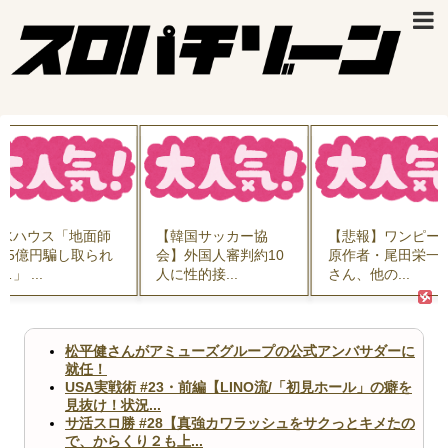
水ハウス「地面師
【韓国サッカー協
【悲報】ワンピー
55億円騙し取られ
会】外国人審判約10
原作者・尾田栄一
」 ...
人に性的接...
さん、他の...
松平健さんがアミューズグループの公式アンバサダーに
就任！
USA実戦術 #23・前編【LINO流/「初見ホール」の癖を
見抜け！状況...
サ活スロ勝 #28【真強カワラッシュをサクっとキメたの
で、からくり２も上...