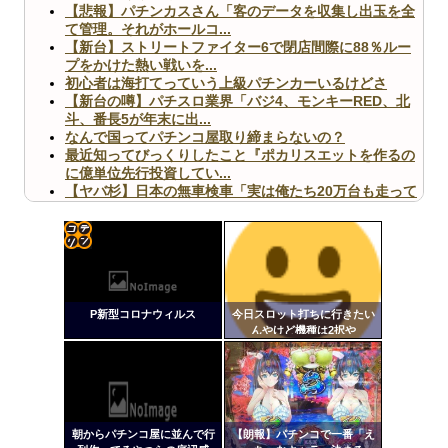
【悲報】パチンカスさん「客のデータを収集し出玉を全
て管理。それがホールコ...
【新台】ストリートファイター6で閉店間際に88％ルー
プをかけた熱い戦いを...
初心者は海打てっていう上級パチンカーいるけどさ
【新台の噂】パチスロ業界「バジ4、モンキーRED、北
斗、番長5が年末に出...
なんで国ってパチンコ屋取り締まらないの？
最近知ってびっくりしたこと『ポカリスエットを作るの
に億単位先行投資してい...
【ヤバ杉】日本の無車検車「実は俺たち20万台も走って
ますｗ」←これどうす...
【閲覧注意】俺が近くにいると機械が壊れるんだけどさ
【画像】ペプシコーラ社、「こういうのでいいんだよ」
な新商品を発売
コテ
リン
P新型コロナウィルス
今日スロット打ちに行きたい
- 固
んやけど機種は2択や
定リ
Powered by livedoor 相互RSS
ンク
自動
更新
朝からパチンコ屋に並んで行
【朗報】パチンコで一番「え