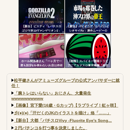
からのみで枠上部からの風は無
る…
い模様。ヅラに配慮したか？
【新台】ビスティ「Lパチスロ
【新台】パイオニア「Lハイハイ
ゴジラ対エヴァンゲリオン2」
シオサイRe」適合ムービー公
PV第一弾公開！Gの衝撃再
開！沖スロ界の帝王がスマスロ
来！！！
ATで復活
ホール関係者さん「一ヶ月で一
【朗報】スパイキー開発トリビ
度も設定6を使わないお店は存在
アにてスマスロ東京喰種「規定
しないと思っています。6使った
ゲーム数による当せんと裏AT突
事がない店長も存在しないと思
入率」が公開される。100G・
う」←これガチ?！
200G以内に到達で裏AT突入が優
松平健さんがアミューズグループの公式アンバサダーに就
遇
任！
「腕トレはいらない」おじさん、大量発生
wwwwwwwwww
【画像】宮下愛(16歳・Gカップ)【ラブライブ！虹ヶ咲】
彡(●)(●)「汗だくのJKのイラストを描け」烙「……」
【新台】大都「パチスロVivy -Fluorite Eye's Song...
２円パチンコを打つ事を決意しました。