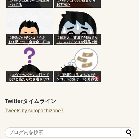
パチンコ屋で今日も遠隔
パチンコで6万投資から
されてる
10万出た
最近のパチンコ「うお
日本人「貧困でPS買えな
お！激アツ！金金金！ﾎﾟｷｭ
い」←パチンコや競馬で増
ｰﾝ！」ワイ「確変か？」
やせばええだけなのにアホ
エヴァのパチンコ打って
【悲報】1月ぶりのパチ
るけど当たらなさ過ぎワロ
ンコ、6万負け 1ヶ月我慢
タ
した結果がこれなのか？
Twitterタイムライン
Tweets by suropachizone7