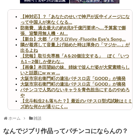
列作ってるやつらの底辺感
っち」なキャラ、決まる
ツー
ww
ル
【神対応】？「あなたのせいで神戸が反中イメージにな
って中国人が来なくなる...
防衛費、過去最大の約8兆9千億円要求へ…予算案で膨
張、迎撃用無人機・AI...
【新台】大都「パチスロVivy -Fluorite Eye's Song...
隣が着席して音量上げ始めた時は渾身の「マジか…」が
出るよね
【悲報】取引先専務「Aを20個注文する」 ぼく「いつ
も1～2個しか使わな...
【画像】本田望結の妹、姉妹で並んだ姿が大変素晴らし
いと話題にw w w ...
大阪市宗右衛門町の違法パチスロ店「GOOD」が摘発
大阪市宗右衛門町の違法パチスロ店「GOOD」が摘発
パチンコで人気のないキャラを青色担当にするのやめろ
や
【北斗転生2も落ちた？】最近のパチスロ型式試験はミミ
ズ的な何かが通りにく...
無職のパチンコカス(22)なんやが、ワイの人生どれくら
いヤバいか教えて？...
ホーム
雑談
AngelBeats!とかいうクソアニメの思い出ｗｗｗ
なんでジブリ作品ってパチンコにならんの？