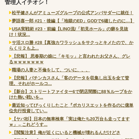
管理人イチオシ！
松平健さんがアミューズグループの公式アンバサダーに就任！
夢語喜一郎 #21・後編【「地獄のED」GODで6確したのに…】
USA実戦術 #23・前編【LINO流/「初見ホール」の癖を見抜
け！状況...
サ活スロ勝 #28【真強カワラッシュをサクっとキメたので、か
らくり２も上...
【悲報】 思春期の娘に「キモッ」と言われたお父さん、グレ
るｗｗｗｗｗｗｗ
職場の人妻と不倫をして、ついに、、、
【悲報】パチンカスさん「客のデータを収集し出玉を全て管
理。それがホールコ...
【新台】ストリートファイター6で閉店間際に88％ループをか
けた熱い戦いを...
最近知ってびっくりしたこと『ポカリスエットを作るのに億単
位先行投資してい...
【ヤバ杉】日本の無車検車「実は俺たち20万台も走ってます
ｗ」←これどうす...
【閲覧注意】俺が近くにいると機械が壊れるんだけどさ