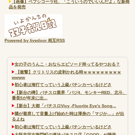
【画像】ペプシコーラ社、「こういうのでいいんだよ」な新商
品を発売
Powered by livedoor 相互RSS
女の子のうんこ・おならエピソード持ってるやつおる？
【衝撃】クリトリスの皮剥かれる時ｗｗｗｗｗｗｗｗｗ
wwww
初心者は海打てっていう上級パチンカーいるけどさ
【新台の噂】パチスロ業界「バジ4、モンキーRED、北斗、
番長5が年末に出...
【新台】大都「パチスロVivy -Fluorite Eye's Song...
隣が着席して音量上げ始めた時は渾身の「マジか…」が出
るよね
初心者は海打てっていう上級パチンカーいるけどさ
大阪市宗右衛門町の違法パチスロ店「GOOD」が摘発