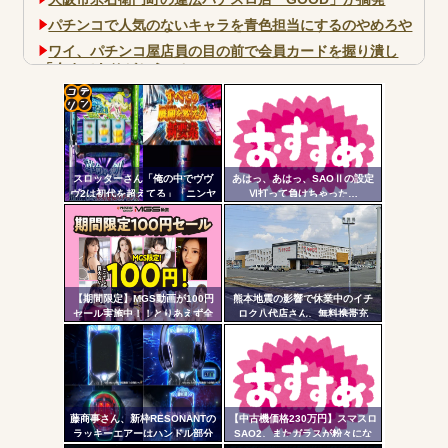
パチンコで人気のないキャラを青色担当にするのやめろや
ワイ、パチンコ屋店員の目の前で会員カードを握り潰し
「今までありがとう」と...
無職のパチンコカス(22)なんやが、ワイの人生どれくらい
ヤバいか教えて？...
コテ
AngelBeats!とかいうクソアニメの思い出ｗｗｗ
リン
スロッターさん「俺の中でヴヴ
あはっ、あはっ、SAOⅡの設定
- 固
ヴ2は初代を超えてる」「ニンヤ
Ⅵ打って負けちゃった…
メで状況が一変するのも良いス
定リ
パイスになってる」
ンク
Powered by livedoor 相互RSS
自動
更新
【期間限定】MGS動画が100円
熊本地震の影響で休業中のイチ
セール実施中！！とりあえず全
ロク八代店さん、無料携帯充
ツー
部買うやろｗｗｗｗｗ
電・24時間の仮設トイレ解放・
飲料水の無料配布を開始
ル
藤商事さん、新枠RESONANTの
【中古機価格230万円】スマスロ
ラッキーエアーはハンドル部分
SAO2、またガラスが粉々にな