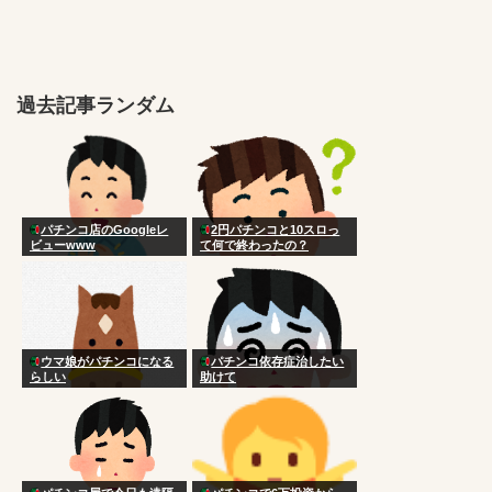
過去記事ランダム
パチンコ店のGoogleレ
2円パチンコと10スロっ
ビューwww
て何で終わったの？
ウマ娘がパチンコになる
パチンコ依存症治したい
らしい
助けて