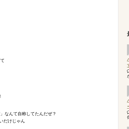
げて
M
権」なんて自称してたんだぜ？
長いだけじゃん