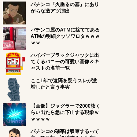
パチンコ「火垂るの墓」にあり
がちな激アツ演出
パチンコ屋のATMに捨ててある
ATMの明細クッソワロタｗｗｗ
ｗｗ
ハイパーブラックジャックに出
てくるバニーの可愛い画像＆キ
ャストの名前一覧
ここ1年で遠隔を疑うスレが激
増したと言う事実
【画像】ジャグラーで2000枚く
らい出たら急に下山する現象ｗ
ｗｗｗｗ
パチンコの確率は収束するって