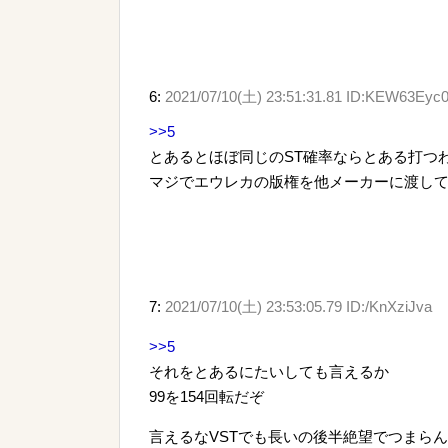
6:
2021/07/10(土) 23:51:31.81 ID:KEW63Eyc
>>5
とあるとほぼ同じのST確率ならとある打つわ
マジでエウレカの版権を他メーカーに渡し
7:
2021/07/10(土) 23:53:05.79 ID:/KnXziJva
>>5
それをとあるにたいしても言えるか
99を154回転だぞ
言えるなVSTでも長いの後半絶望でつまら