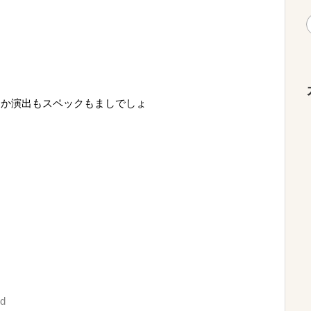
とか演出もスペックもましでしょ
2d