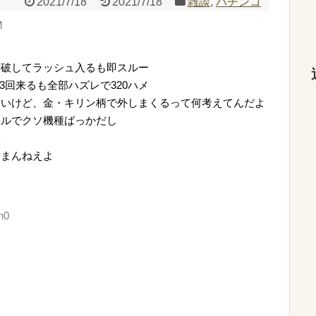
2021/7/18
2021/7/18
雑談
,
パチンコ
M
突破してラッシュ入るも即スルー
3回来るも全部ハズレで320ハメ
ないけど、金・キリン柄で外しまくるって何考えてんだよ
ベルでクソ機種ばっかだし
い
つまんねえよ
n0