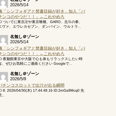
2026/5/14
俺「シンフォギアと禁書目録が好き」知人「パ
チンコのやつだ！！」←これやめろ
ついでに東京卍や東京喰種、GARO、北斗の拳、
エヴァ、エウレカセブン、ダンバイン、ウルトラ...
名無し＠ゾーン
2026/5/14
俺「シンフォギアと禁書目録が好き」知人「パ
チンコのやつだ！！」←これやめろ
夜魅館東京や大阪で心も体もリラックスしたい時
は、ぜひお気軽にご連絡ください Googleで...
名無し＠ゾーン
2026/5/9
パチンコスロットで出汁が出る瞬間
8: 2026/04/30(木) 17:44:48.16 ID:2mGa9Mcq0 先
...