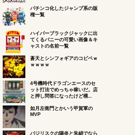
パチンコ化したジャンプ系の版
権一覧
ハイパーブラックジャックに出
てくるバニーの可愛い画像＆キ
ャストの名前一覧
蒼天とシンフォギアのコピペｗ
ｗｗｗｗ
4号機時代ドラゴンエースのセ
ット打法でめっちゃ稼いだ。店
と押し問答になったけど構...
如月左衛門とかいう甲賀軍の
MVP
バジリスクの陽炎と朱絹でなら