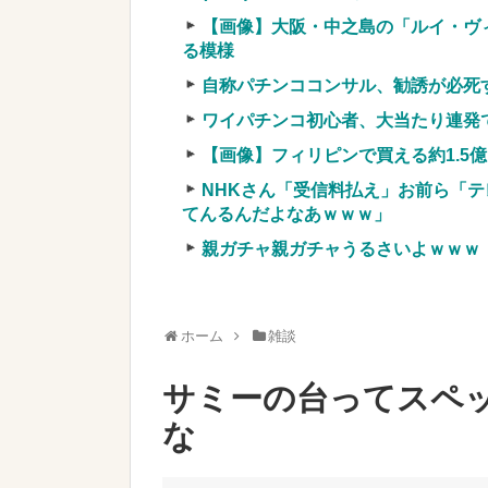
【爆笑動画】ママさん「新しい洗濯機
【画像】大阪・中之島の「ルイ・ヴ
w w w w w w w
NEW!
る模様
【速報】ルフィの幹部、懲役20年
自称パチンココンサル、勧誘が必死
実質確率という罠
車上のテントでキャンプ 民泊施設が
ワイパチンコ初心者、大当たり連発
【競馬・難解】6/30(水)第44回帝王賞(
【画像】フィリピンで買える約1.5
名機が生まれなかった悲しい枠
NHKさん「受信料払え」お前ら「テ
てんるんだよなあｗｗｗ」
親ガチャ親ガチャうるさいよｗｗｗ
Powered by livedoor 相互RSS
ホーム
雑談
サミーの台ってスペ
な