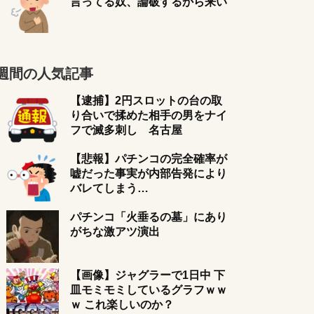
言ってる奴、論破するから来い
週間の人気記事
【逮捕】2円スロットの台の取
り合いで揉めた相手の男をナイ
フで滅多刺し 名古屋
【悲報】パチンコの完全確率が
嘘だった事実が内部告発により
バレてしまう…
パチンコ「火垂るの墓」にあり
がちな激アツ演出
【画像】ジャグラーで1日中 下
皿モミモミしているグラフｗｗ
ｗ これ楽しいのか？