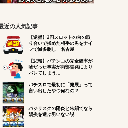
最近の人気記事
【逮捕】2円スロットの台の取
り合いで揉めた相手の男をナイ
フで滅多刺し 名古屋
【悲報】パチンコの完全確率が
嘘だった事実が内部告発により
バレてしまう…
パチスロで最初に「発展」って
言い出したやつ何なの？
バジリスクの陽炎と朱絹でなら
陽炎を選ぶ男いない説