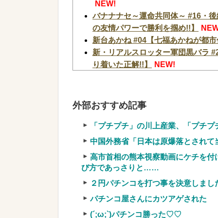
NEW!
バナナナセ～運命共同体～ #16・
の友情パワーで勝利を掴め!!】
NEW
新台あかね #04【七福あかねが都
新・リアルスロッター軍団黒バラ #
り着いた正解!!】
NEW!
ヒロシヤングアワー #645【ギス
日本の商船が中国に臨検された場合
【悲報】積水ハウス「地面師に55
外部おすすめ記事
→結果ｗｗｗｗ
NEW!
【韓国サッカー協会】外国人審判約1
「プチプチ」の川上産業、「プチプチ株
2200万円）
NEW!
中国外務省「日本は原爆落とされて
【動画】ショートスリーパー堀さん
高市首相の熊本視察動画にケチを付
NEW!
び方であっさりと……
【画像】令和最新版の宇垣美里さん
２円パチンコを打つ事を決意しまし
題にw w w w w w w w w
NEW!
【画像】カリスマ美容師さん、ココ
パチンコ屋さんにカツアゲされた
らw w w w w w w w w w w
NEW!
(´;ω;`)パチンコ勝った♡♡