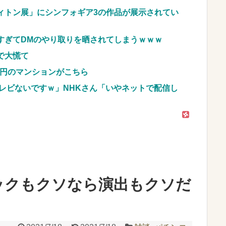
買って1発目に回したらコレw」←こwれwはw w w
ィトン展」にシンフォギア3の作品が展示されてい
に決定する←コレは妥当か？？？？？？？
NEW!
すぎてDMのやり取りを晒されてしまうｗｗｗ
車のレンタル 五所川原 青森
で大慌て
JpnI) Part6 みんなの予想
億円のマンションがこちら
レビないですｗ」NHKさん「いやネットで配信し
ックもクソなら演出もクソだ