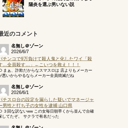
陽炎を選ぶ男いない説
最近のコメント
名無し＠ゾーン
2026/6/7
パチンコで9万負けて殺人鬼と化したワイ「殺
す…全員殺す…」←こいつを救え！！！
まぁ、詐欺だからなスマスロは 店よりもメーカー
が悪いからやるならメーカー全員焼滅だね
名無し＠ゾーン
2026/6/1
パチスロ台の設定を漏らした疑いでマネージャ
ー男性と打ち子の女性を逮捕 山口県
３回な訳ないww この女毎日朝早くから並んで台確
保してたぞ。 サクラで有名だった
名無し＠ゾーン