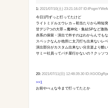
1:
2021/07/10(土) 23:21:16.07 ID:lPogmYWe
今日1円ずっと打ってたけど
ライトミドルエウレカ→初当たりから時短
甘デジ7つの大罪→魔神化・集結SPなど激熱
赤系の保留・演出で外すのはわからんでも
スペックなんか他所に太刀打ち出来ないレ
演出部分がカスタム出来ない分京楽より酷
サミー社員ってパチ屋行かないの？クッソ
20:
2021/07/11(日) 12:48:39.30 ID:XGODgRp
>>1
お前やべぇな今まで打ってたとか