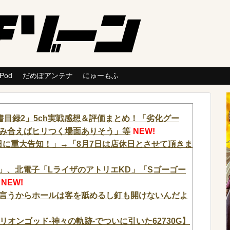
 Pod
だめぽアンテナ
にゅーもふ
目録2」5ch実戦感想＆評価まとめ！「劣化グー
み合えばヒリつく場面ありそう」等
NEW!
7日に重大告知！」→「8月7日は店休日とさせて頂きま
XB」、北電子「LライザのアトリエKD」「Sゴーゴー
NEW!
言うからホールは客を舐めるし釘も開けないんだよ
ミリオンゴッド-神々の軌跡-でついに引いた62730G】