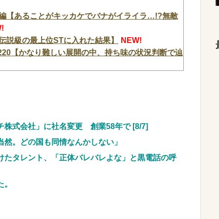
後編【あることがキッカケでバナがイライラ…!?無敵
!
市伝説級の最上位STに入れた結果】
NEW!
220【かなり難しい展開の中、持ち味の状況判断で辿
ギスを回避せよ！！】
NEW!
は「台湾軍が対応」と台湾軍トップ！
NEW!
億円騙し取られた…」ワイ「会社終わったやろなぁ」
0人に性的接待か 計1496回、約2億ウォン（約
式会社」に社名変更 創業58年で [8/7]
当然。どの国も同情なんかしない」
、対面で高須幹弥にキレるｗｗｗｗｗｗｗｗｗ
けたタレント、「正体バレバレよな」と黒電話の呼
←こう言うのでいいんだよが目一杯詰まってると話
た。
リコ田中みたいなチー牛を大変身させた結果がこち