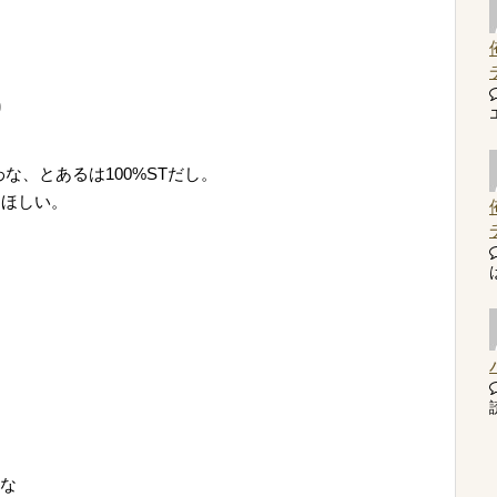
0
な、とあるは100%STだし。
てほしい。
読
んな