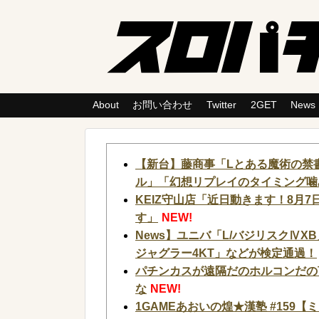
About
お問い合わせ
Twitter
2GET
News
【新台】藤商事「Lとある魔術の禁書
ル」「幻想リプレイのタイミング噛
KEIZ守山店「近日動きます！8月
す」
NEW!
News】ユニバ「L/バジリスクⅣ
ジャグラー4KT」などが検定通過！
パチンカスが遠隔だのホルコンだの
な
NEW!
1GAMEあおいの煌★漢塾 #159【