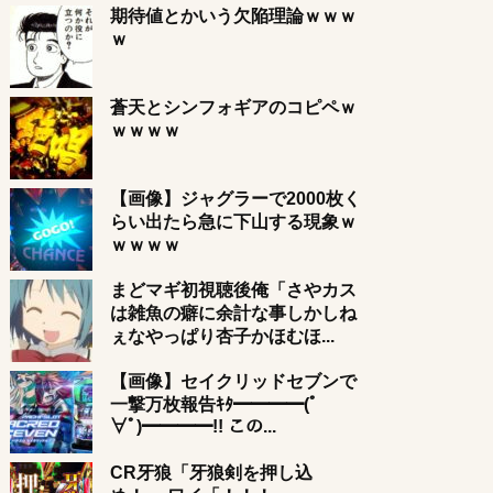
期待値とかいう欠陥理論ｗｗｗ
ｗ
蒼天とシンフォギアのコピペｗ
ｗｗｗｗ
【画像】ジャグラーで2000枚く
らい出たら急に下山する現象ｗ
ｗｗｗｗ
まどマギ初視聴後俺「さやカス
は雑魚の癖に余計な事しかしね
ぇなやっぱり杏子かほむほ...
【画像】セイクリッドセブンで
一撃万枚報告ｷﾀ━━━━(ﾟ
∀ﾟ)━━━━!! この...
CR牙狼「牙狼剣を押し込