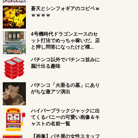
蒼天とシンフォギアのコピペｗ
ｗｗｗｗ
4号機時代ドラゴンエースのセ
ット打法でめっちゃ稼いだ。店
と押し問答になったけど構...
パチンコ以外でパチンコ並みに
脳汁出る趣味
パチンコ「火垂るの墓」にあり
がちな激アツ演出
ハイパーブラックジャックに出
てくるバニーの可愛い画像＆キ
ャストの名前一覧
【画像】パチ屋の女性スタッフ