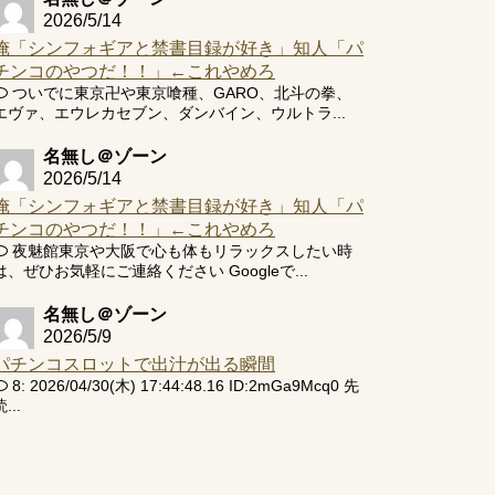
2026/5/14
俺「シンフォギアと禁書目録が好き」知人「パ
チンコのやつだ！！」←これやめろ
ついでに東京卍や東京喰種、GARO、北斗の拳、
エヴァ、エウレカセブン、ダンバイン、ウルトラ...
名無し＠ゾーン
2026/5/14
俺「シンフォギアと禁書目録が好き」知人「パ
チンコのやつだ！！」←これやめろ
夜魅館東京や大阪で心も体もリラックスしたい時
は、ぜひお気軽にご連絡ください Googleで...
名無し＠ゾーン
2026/5/9
パチンコスロットで出汁が出る瞬間
8: 2026/04/30(木) 17:44:48.16 ID:2mGa9Mcq0 先
...