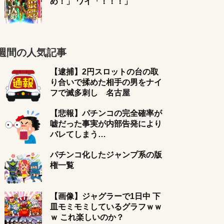
め！」 ワイ「！！！」
週間の人気記事
【逮捕】2円スロットの台の取
り合いで揉めた相手の男をナイ
フで滅多刺し 名古屋
【悲報】パチンコの完全確率が
嘘だった事実が内部告発により
バレてしまう…
パチンコ化したジャンプ系の版
権一覧
【画像】ジャグラーで1日中 下
皿モミモミしているグラフｗｗ
ｗ これ楽しいのか？