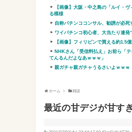
ｗ」←まさかコレ本気にしてる奴なんておら
【画像】大阪・中之島の「ルイ・ヴ
w
NEW!
る模様
【画像】ワイ「アルファードいいな
自称パチンココンサル、勧誘が必死
イ「金額おかしくね？」←お前らも
【悲報】女「丸亀製麺美味しかった
ワイパチンコ初心者、大当たり連発
まーす」→その後『こう』なったん
【画像】フィリピンで買える約1.5
実質確率という罠
NHKさん「受信料払え」お前ら「テ
車上のテントでキャンプ 民泊施設が
てんるんだよなあｗｗｗ」
【競馬・難解】6/30(水)第44回帝王賞(
親ガチャ親ガチャうるさいよｗｗｗ
名機が生まれなかった悲しい枠
ホーム
雑談
最近の甘デジが甘す
Powered by livedoor 相互RSS