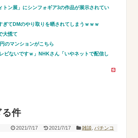
んよな？よな？w w w w w w w w w w
ィトン展」にシンフォギア3の作品が展示されてい
あ。買いに行くか」店員「ほいっ見積もりな！」ワ
すぎてDMのやり取りを晒されてしまうｗｗｗ
そう思うよな？？？？？
NEW!
ね」俺「また来ようよ」店員「お会計2380円になり
で大慌て
だが俺悪くないよな？？？？？？？？
NEW!
億円のマンションがこちら
レビないですｗ」NHKさん「いやネットで配信し
車のレンタル 五所川原 青森
JpnI) Part6 みんなの予想
ぎる件
2021/7/17
2021/7/17
雑談
,
パチンコ