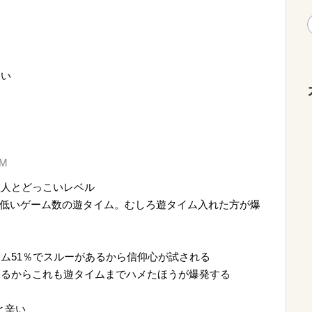
ない
mM
置人とどっこいレベル
と低いゲーム数の遊タイム。むしろ遊タイム入れた方が爆
ム51％でスルーがあるから信仰心が試される
するからこれも遊タイムまでハメたほうが爆発する
と辛い