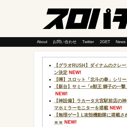
About
お問い合わせ
Twitter
2GET
News
【グラオRUSH】ダイナムのクレ
ン決定
NEW!
【噂】スロット「北斗の拳」シリー
【新台】サミー「e獣王 獅子の一撃
NEW!
【神設備】ラカータ大宮駅前店の神
マホミラーモニターを搭載
NEW!
【無理ゲー】L攻殻機動隊に搭載されてい
ｗｗ
NEW!