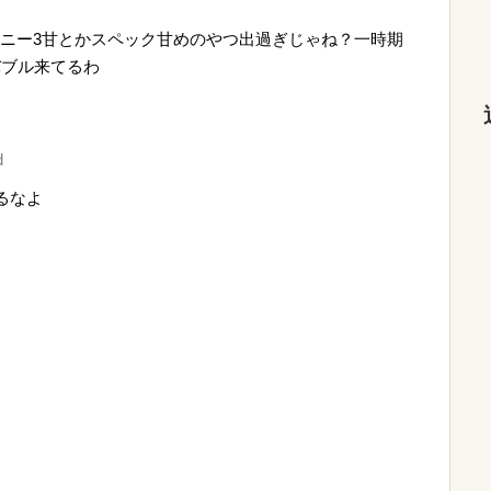
ハニー3甘とかスペック甘めのやつ出過ぎじゃね？一時期
バブル来てるわ
d
るなよ