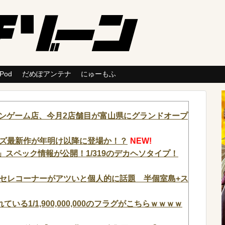
 Pod
だめぽアンテナ
にゅーもふ
ーンゲーム店、今月2店舗目が富山県にグランドオープ
ズ最新作が年明け以降に登場か！？
NEW!
」スペック情報が公開！1/319のデカヘソタイプ！
セレコーナーがアツいと個人的に話題 半個室島+ス
る1/1,900,000,000のフラグがこちらｗｗｗｗ