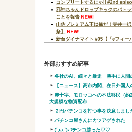
コンプリートするにゃ!! #2nd ep
邪神ちゃんドロップキックのパトラ
ことを報告
NEW!
山佐プレミアム王は俺だ！寺井一択
祭】
NEW!
新台ダイナマイト #05【「eフィ
ンビでSEEDを打ったらそりゃ出る
【悲報】ちいかわの映画を見たイラ
り知れない｣←これw w w w w w w w
外部おすすめ記事
【速報】元原爆資料館館長「もし可
した遺体の臭いを再現し嗅がせたい
各社のAI、続々と暴走 勝手に人
【速報】日本製メモリに世界中から
【ニュース】高市内閣、在日外国人
NEW!
赤十字、モロッコへの不法移民（約2
某野党議員が「自分を批判する垢は
大規模な物資配布
上げにしてしまい……
NEW!
２円パチンコを打つ事を決意しまし
マレーシア航空のパイロットが「運
NEW!
パチンコ屋さんにカツアゲされた
【驚愕】ユーチューバー「撮影で使
(´;ω;`)パチンコ勝った♡♡