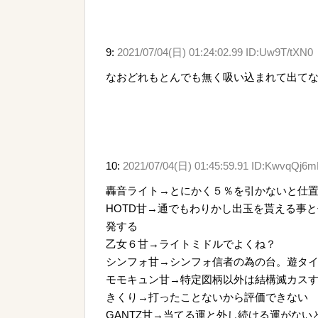
9:
2021/07/04(日) 01:24:02.99 ID:Uw9T/tXN0
なおどれもとんでも無く吸い込まれて出て
10:
2021/07/04(日) 01:45:59.91 ID:KwvqQj6
轟音ライト→とにかく５％を引かないと仕
HOTD甘→通でもわりかし出玉を貰える事
発する
乙女６甘→ライトミドルでよくね？
シンフォ甘→シンフォ信者の為の台。遊タイ
モモキュン甘→特定図柄以外は結構滅カス
きくり→打ったことないから評価できない
GANTZ甘→当てる運と外し続ける運がない