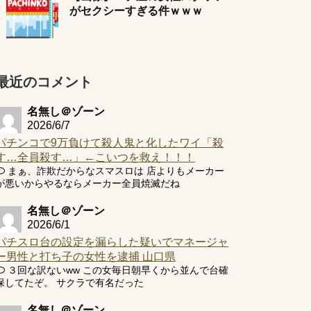
がセクシーすぎる件ｗｗｗ
最近のコメント
名無し＠ゾーン
2026/6/7
パチンコで9万負けて殺人鬼と化したワイ「殺
す…全員殺す…」←こいつを救え！！！
まぁ、詐欺だからなスマスロは 店よりもメーカー
が悪いからやるならメーカー全員焼滅だね
名無し＠ゾーン
2026/6/1
パチスロ台の設定を漏らした疑いでマネージャ
ー男性と打ち子の女性を逮捕 山口県
３回な訳ないww この女毎日朝早くから並んで台確
保してたぞ。 サクラで有名だった
名無し＠ゾーン