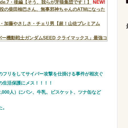
isode.7・後編【そう、我らが牙狼集団です！】
NEW!
役の柴田柚巴さん、無事邪神ちゃんのATMになった
・加藤やさしさ・チェリ男【超！山佐プレミアム
ーバー機動戦士ガンダムSEED クライマックス」最強コ
よね】
NEW!
ン人が激怒｢子供に見せる内容じゃない｡悪影響は計
 w
NEW!
能なら修学旅行や平和学習の小学生に炎天下で腐敗
」
NEW!
間のフリをしてサイバー攻撃を仕掛ける事件が相次ぐ
注文殺到！！！ １兆５０００億円で工場増築へ
の生活保護にメス！！！！
,000人）にパン、牛乳、ビスケット、ツナ缶など
工作垢だ」と示唆、複数の一般人アカウントを晒し
た。
び屋」に、麻薬密輸容疑で拘束…最高刑は死刑！
うから、この高級時計も車もぜ～んぶ経費でタダ！