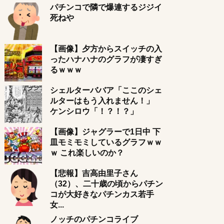
パチンコで隣で爆連するジジイ
死ねや
【画像】夕方からスイッチの入
ったハナハナのグラフが凄すぎ
るｗｗｗ
シェルターババア「ここのシェ
ルターはもう入れません！」
ケンシロウ「！？！？」
【画像】ジャグラーで1日中 下
皿モミモミしているグラフｗｗ
ｗ これ楽しいのか？
【悲報】吉高由里子さん
（32）、二十歳の頃からパチン
コが大好きなパチンカス若手
女...
ノッチのパチンコライブ