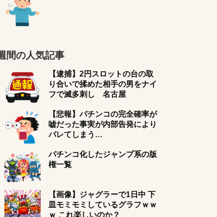
週間の人気記事
【逮捕】2円スロットの台の取
り合いで揉めた相手の男をナイ
フで滅多刺し 名古屋
【悲報】パチンコの完全確率が
嘘だった事実が内部告発により
バレてしまう…
パチンコ化したジャンプ系の版
権一覧
【画像】ジャグラーで1日中 下
皿モミモミしているグラフｗｗ
ｗ これ楽しいのか？