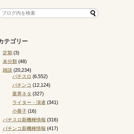
カテゴリー
定期
(3)
未分類
(48)
雑談
(20,234)
パチスロ
(6,552)
パチンコ
(12,124)
業界ネタ
(327)
ライター・演者
(341)
小冊子
(16)
パチスロ新機種情報
(316)
パチンコ新機種情報
(417)