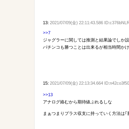
13:
2021/07/09(金) 22:11:43.586 ID:c376bNL
>>7
ジャグラーに関しては推測と結果論でしか
パチンコも勝つことは出来るが相当時間か
15:
2021/07/09(金) 22:13:34.664 ID:n42co3f5
>>13
アナログ絡むから期待値ぶれるしな
まぁつまりプラス収支に持っていく方法は｢