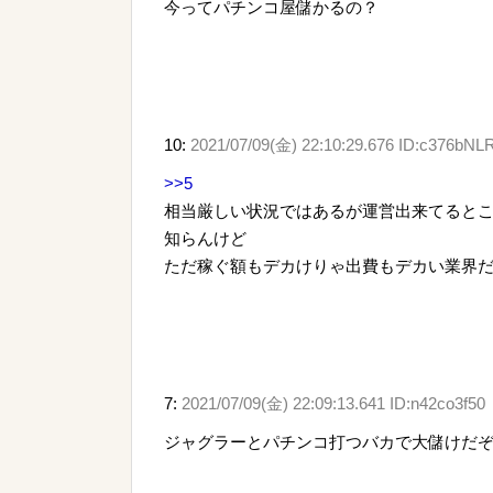
今ってパチンコ屋儲かるの？
10:
2021/07/09(金) 22:10:29.676 ID:c376bNL
>>5
相当厳しい状況ではあるが運営出来てると
知らんけど
ただ稼ぐ額もデカけりゃ出費もデカい業界
7:
2021/07/09(金) 22:09:13.641 ID:n42co3f50
ジャグラーとパチンコ打つバカで大儲けだ