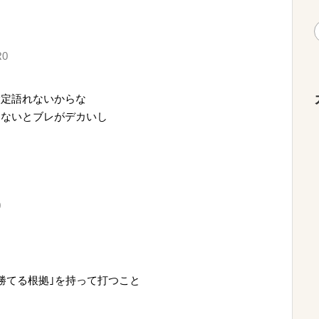
R0
設定語れないからな
けないとブレがデカいし
0
勝てる根拠｣を持って打つこと