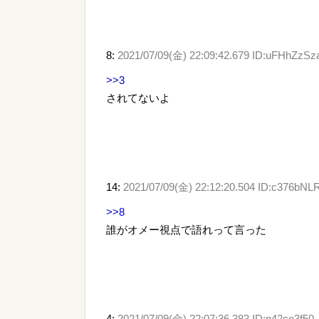
8:
2021/07/09(金) 22:09:42.679 ID:uFHhZzSz
>>3
されてないよ
14:
2021/07/09(金) 22:12:20.504 ID:c376bNL
>>8
誰がオメー視点で語れって言った
4:
2021/07/09(金) 22:07:36.383 ID:n42co3f50