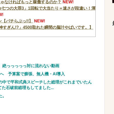
じゃなければもっと稼働するのか？
NEW!
【「e七つの大罪3」1回転で大当たり＝速さが段違い！渾
W!
【パチらぶっ!!】
NEW!
神すぎん!?」4500取れた瞬間の脳汁やばいです。】
流/「初見ホール」の癖を見抜け！状況分析から導き出す
重洲駐車場に「巨大地下シェルター」整備を正式表
、絶っっっっっ対に流れない動画
」←これなんでなんや
NEW!
求へ 予算案で膨張、無人機・AI導入
へ低下！タイムズ会員にアンケート
NEW!
の中で平和式典スピーチした総理がこれまでいたん
レ』を強調し過ぎて完全にあたしこ枠を狙ってるん
てた石破前総理もしてました...
!
た。
ぶりに画像を投稿した結果→やっぱりワイらの姫だ
0代女子』がこちらです←お前らから見てど