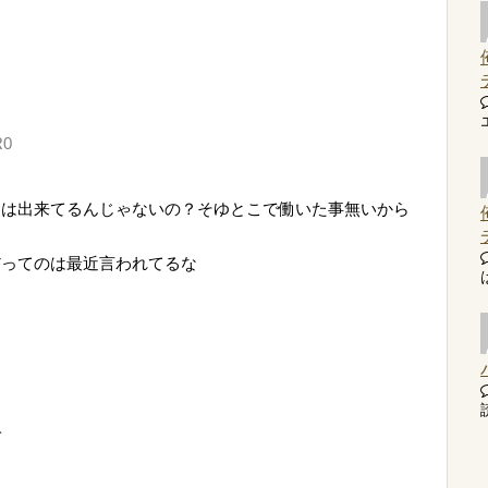
R0
こは出来てるんじゃないの？そゆとこで働いた事無いから
だってのは最近言われてるな
読
ぞ