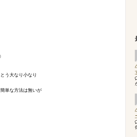
0
まとう大なり小なり
ど簡単な方法は無いが