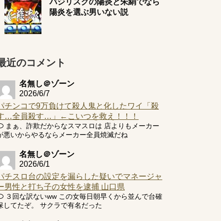
バジリスクの陽炎と朱絹でなら
陽炎を選ぶ男いない説
最近のコメント
名無し＠ゾーン
2026/6/7
パチンコで9万負けて殺人鬼と化したワイ「殺
す…全員殺す…」←こいつを救え！！！
まぁ、詐欺だからなスマスロは 店よりもメーカー
が悪いからやるならメーカー全員焼滅だね
名無し＠ゾーン
2026/6/1
パチスロ台の設定を漏らした疑いでマネージャ
ー男性と打ち子の女性を逮捕 山口県
３回な訳ないww この女毎日朝早くから並んで台確
保してたぞ。 サクラで有名だった