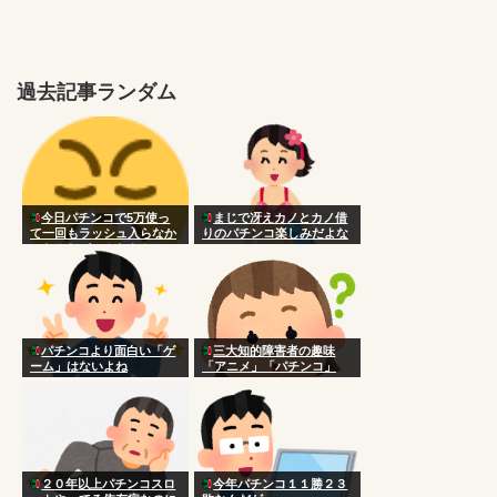
過去記事ランダム
今日パチンコで5万使っ
まじで冴えカノとカノ借
て一回もラッシュ入らなか
りのパチンコ楽しみだよな
ったんだがこんなもん？
パチンコより面白い「ゲ
三大知的障害者の趣味
ーム」はないよね
「アニメ」「パチンコ」
２０年以上パチンコスロ
今年パチンコ１１勝２３