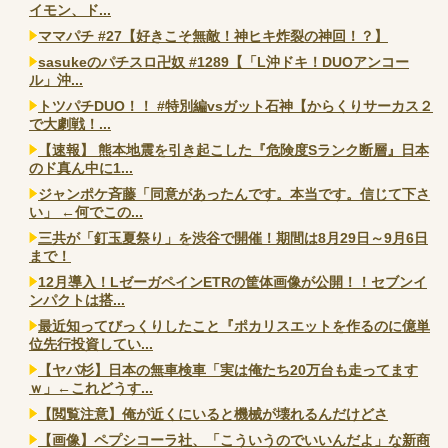
イモン、ド...
ママパチ #27【好きこそ無敵！神ヒキ炸裂の神回！？】
sasukeのパチスロ卍奴 #1289【「L沖ドキ！DUOアンコー
ル」沖...
トツパチDUO！！ #特別編vsガット石神【からくりサーカス２
で大劇戦！...
【速報】 熊本地震を引き起こした『危険度Sランク断層』日本
のド真ん中に1...
ジャンポケ斉藤「同意があったんです。本当です。信じて下さ
い」 ←何でこの...
三共が「釘玉夏祭り」を渋谷で開催！期間は8月29日～9月6日
まで！
12月導入！LゼーガペインETRの筐体画像が公開！！セブンイ
ンパクトは搭...
最近知ってびっくりしたこと『ポカリスエットを作るのに億単
位先行投資してい...
【ヤバ杉】日本の無車検車「実は俺たち20万台も走ってます
ｗ」←これどうす...
【閲覧注意】俺が近くにいると機械が壊れるんだけどさ
【画像】ペプシコーラ社、「こういうのでいいんだよ」な新商