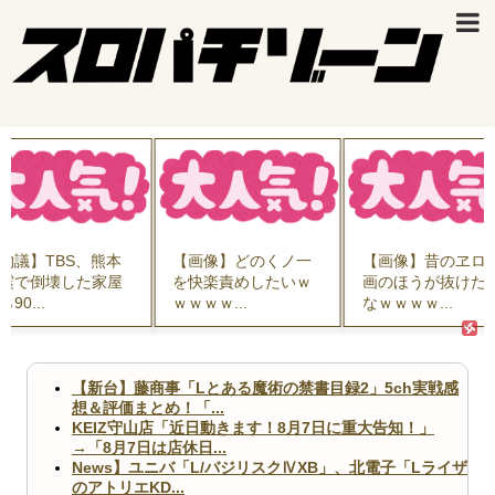
物議】TBS、熊本
【画像】どのくノ一
【画像】昔のヱロ
震で倒壊した家屋
を快楽責めしたいｗ
画のほうが抜けた
ら90...
ｗｗｗｗ...
なｗｗｗｗ...
【新台】藤商事「Lとある魔術の禁書目録2」5ch実戦感
想＆評価まとめ！「...
KEIZ守山店「近日動きます！8月7日に重大告知！」
→「8月7日は店休日...
News】ユニバ「L/バジリスクⅣXB」、北電子「Lライザ
のアトリエKD...