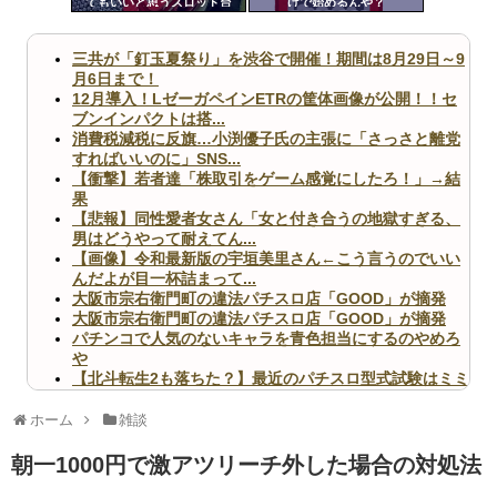
てもいいと思うスロット台
けで始めるんや？
ツー
ル
三共が「釘玉夏祭り」を渋谷で開催！期間は8月29日～9
月6日まで！
12月導入！LゼーガペインETRの筐体画像が公開！！セ
ブンインパクトは搭...
消費税減税に反旗…小渕優子氏の主張に「さっさと離党
すればいいのに」SNS...
【衝撃】若者達「株取引をゲーム感覚にしたろ！」→結
果
【悲報】同性愛者女さん「女と付き合うの地獄すぎる、
男はどうやって耐えてん...
【画像】令和最新版の宇垣美里さん←こう言うのでいい
んだよが目一杯詰まって...
大阪市宗右衛門町の違法パチスロ店「GOOD」が摘発
大阪市宗右衛門町の違法パチスロ店「GOOD」が摘発
パチンコで人気のないキャラを青色担当にするのやめろ
や
【北斗転生2も落ちた？】最近のパチスロ型式試験はミミ
ズ的な何かが通りにく...
無職のパチンコカス(22)なんやが、ワイの人生どれくら
ホーム
雑談
いヤバいか教えて？...
AngelBeats!とかいうクソアニメの思い出ｗｗｗ
朝一1000円で激アツリーチ外した場合の対処法