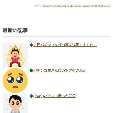
引用元:
https://medaka.5ch.net/test/read.cgi/pachik/1625103404/
最新の記事
２円パチンコを打つ事を決意しました。
パチンコ屋さんにカツアゲされた
(´;ω;`)パチンコ勝った♡♡