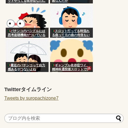
ットやってる依存症なのに
敗なんだが
今のゲーム性に飽き飽きし
てきた。
パチンコのハンドルには
スロット打ってる時流れ
思考盗聴機能がついている
る曲って元の曲の何倍もい
らしい
い曲に聞こえるよね
最近のパチンコって自力
ギャンブル依存症ワイ、
感あるやつないよね
精神科通院後スロットで5
万勝ち
Twitterタイムライン
Tweets by suropachizone7