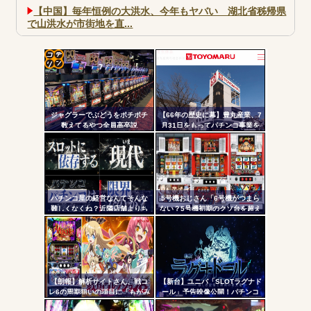
【中国】毎年恒例の大洪水、今年もヤバい 湖北省秭帰県
で山洪水が市街地を直...
大阪市宗右衛門町の違法パチスロ店「GOOD」が摘発
パチンコで人気のないキャラを青色担当にするのやめろや
ワイ、パチンコ屋店員の目の前で会員カードを握り潰し
コテ
「今までありがとう」と...
リン
無職のパチンコカス(22)なんやが、ワイの人生どれくらい
ジャグラーでぶどうをポチポチ
【66年の歴史に幕】豊丸産業、7
- 固
ヤバいか教えて？...
数えてるやつ全員高卒説
月31日をもってパチンコ事業を
停止へ ナナシーやコマコマ倶
定リ
AngelBeats!とかいうクソアニメの思い出ｗｗｗ
楽部マやウィッチブレイド…た
ンク
くさんの名機をありがとう
自動
更新
パチンコ屋の経営なんてそんな
5号機おじさん「6号機がつまら
難しくなくね？近隣店舗よりち
ない？5号機初期のクソ台を超え
Powered by livedoor 相互RSS
ツー
ょっと多めに出しておけば勝手
る事は絶対に無理」
に客が寄ってくるのに強欲すぎ
ル
て極限まで搾り取るから客が飛
ぶんだよ
【朗報】解析サイトさん、戦コ
【新台】ユニバ「SLOTラグナド
レ6の周期狙いの項目に「もがみ
ール」予告映像公開！パチンコ
んの尻画像」を採用
版面白かったし期待だな！！！