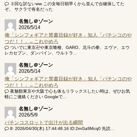
３回な訳ないww この女毎日朝早くから並んで台確保してた
ぞ。 サクラで有名だった
名無し＠ゾーン
2026/5/14
俺「シンフォギアと禁書目録が好き」知人「パチンコのや
つだ！！」←これやめろ
ついでに東京卍や東京喰種、GARO、北斗の拳、エヴァ、エウ
レカセブン、ダンバイン、ウルトラ...
名無し＠ゾーン
2026/5/14
俺「シンフォギアと禁書目録が好き」知人「パチンコのや
つだ！！」←これやめろ
夜魅館東京や大阪で心も体もリラックスしたい時は、ぜひお気
軽にご連絡ください Googleで...
名無し＠ゾーン
2026/5/9
パチンコスロットで出汁が出る瞬間
8: 2026/04/30(木) 17:44:48.16 ID:2mGa9Mcq0 先読...