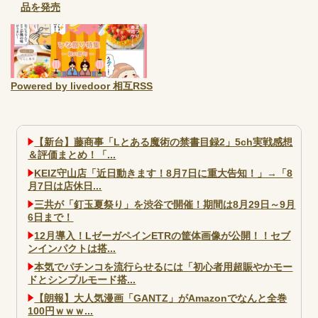
品を発売
Powered by livedoor 相互RSS
【新台】藤商事「Lとある魔術の禁書目録2」5ch実戦感想
＆評価まとめ！「...
KEIZ守山店「近日動きます！8月7日に重大告知！」→「8
月7日は店休日...
三共が「釘玉夏祭り」を渋谷で開催！期間は8月29日～9月
6日まで！
12月導入！LゼーガペインETRの筐体画像が公開！！セブ
ンインパクトは搭...
本気でパチンコを流行らせるには「初心者用超賑やかモー
ドとシンプルモード搭...
【朗報】大人気漫画「GANTZ」がAmazonでなんと全巻
100円ｗｗｗ...