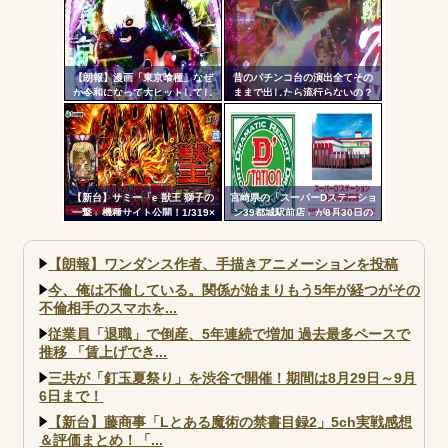
【朗報】漫画「東京喰種」なぜ
昔のパチンコ台の演出全てその
か令和になって大ヒットしてし
ままで出したら流行らないの？
まうｗｗｗ
【新台】サミー「e 獣王 獅子の
宮崎県の「スーパーDステーショ
一撃」機種サイト公開！1/319×
ン39都城駅前店」が8月30日の
ドデカSTRAIGHT、右の1/2で平
営業をもって閉店へ
均9,800個のサバチャンに突入
【朗報】ワンダンス作者、手描きアニメーションを投稿
今、俺は不倫している。関係が始まりもう5年が経つがその
不倫相手のスマホを...
従業員「退職」で倒産、5年連続で増加 過去最多ペースで
推移 「賃上げでき...
三共が「釘玉夏祭り」を渋谷で開催！期間は8月29日～9月
6日まで！
【新台】藤商事「Lとある魔術の禁書目録2」5ch実戦感想
＆評価まとめ！「...