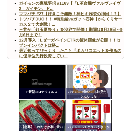
ガイモンの豪腕夢想 #1169【「L革命機ヴァルヴレイヴ
2」ガイモン、ド...
ママパチ #27【好きこそ無敵！神ヒキ炸裂の神回！？】
トツパチDUO！！ #特別編vsガット石神【からくりサー
カス２で大劇戦！...
三共が「釘玉夏祭り」を渋谷で開催！期間は8月29日～9
月6日まで！
12月導入！LゼーガペインETRの筐体画像が公開！！セ
ブンインパクトは搭...
最近知ってびっくりしたこと『ポカリスエットを作るの
に億単位先行投資してい...
【ヤバ杉】日本の無車検車「実は俺たち20万台も走って
ますｗ」←これどうす...
【閲覧注意】俺が近くにいると機械が壊れるんだけどさ
【画像】ペプシコーラ社、「こういうのでいいんだよ」
コテ
な新商品を発売
リン
P新型コロナウィルス
パチンコで泣いてる奴見たこ
- 固
とないよな
定リ
ンク
Powered by livedoor 相互RSS
自動
更新
【急募】これだけは家に置い
パチンコってどういうきっか