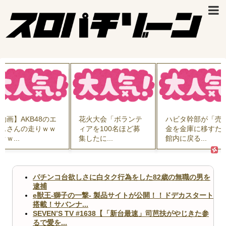
動画】AKB48のエ
花火大会「ボランテ
ハビタ幹部が「売
スさんの走りｗｗ
ィアを100名ほど募
金を金庫に移すた
ｗｗ...
集したに...
館内に戻る...
パチンコ台欲しさに白タク行為をした82歳の無職の男を
逮捕
e獣王-獅子の一撃- 製品サイトが公開！！ドデカスタート
搭載！サバンナ...
SEVEN’S TV #1638【「新台最速」司芭扶がやじきた参
るで愛を...