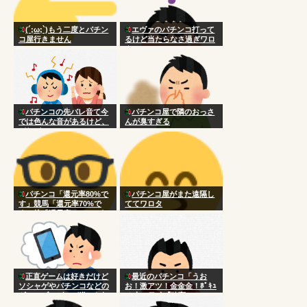
(´;ω;`)もう二度とパチン
エヴァのパチンコ打って
コ屋行きません
るけど当たらなさ過ぎワロ
タ
パチンコの先バレ音て今
パチンコ屋で隣のおっさ
では色んな音があるけど、
んが臭すぎる
どれがいい？
パチンコ「還元率80%で
パチンコ屋がまた遠隔し
す」競馬「還元率70%で
ててワロタ
す」株「還元率105％です
w」
正直ゲームは好きだけど
最近のパチンコ「うお
ソシャゲやパチンコなどの
お！激アツ！金金金！ﾎﾟｷｭ
ギャンブルゲーが嫌いな奴
ｰﾝ！」ワイ「確変か？」