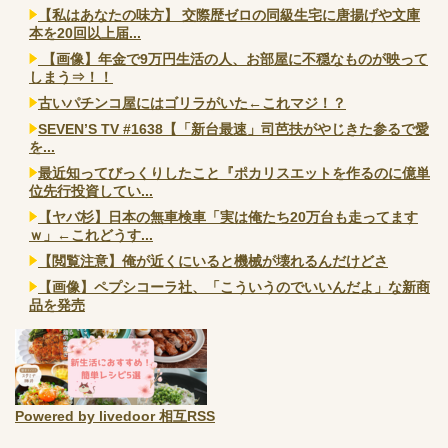
【私はあなたの味方】 交際歴ゼロの同級生宅に唐揚げや文庫
本を20回以上届...
【画像】年金で9万円生活の人、お部屋に不穏なものが映って
しまう⇒！！
古いパチンコ屋にはゴリラがいた←これマジ！？
SEVEN’S TV #1638【「新台最速」司芭扶がやじきた参るで愛
を...
最近知ってびっくりしたこと『ポカリスエットを作るのに億単
位先行投資してい...
【ヤバ杉】日本の無車検車「実は俺たち20万台も走ってます
ｗ」←これどうす...
【閲覧注意】俺が近くにいると機械が壊れるんだけどさ
【画像】ペプシコーラ社、「こういうのでいいんだよ」な新商
品を発売
Powered by livedoor 相互RSS