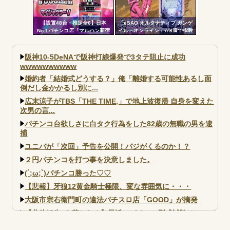
【設置48台・推定全6】日本
「eSAO オルタナティブ ガンゲ
No.1パチンコ店「マルハン新宿
イル・オンライン」が8週で指数
東宝ビル店」のマイジャグラ
割れ
ー、とんでもない事になるｗｗ
ｗｗｗ
阪神10-5DeNAで阪神打線爆発で3タテ阻止に成功
wwwwwwwwww
婚約者「結婚式どうする？」俺「離婚する可能性あるし面
倒だし金かかるし別に...
広末涼子がTBS「THE TIME,」で地上波復帰 自身を変えた
次男の言...
パチンコ台欲しさに白タク行為をした82歳の無職の男を逮
捕
ユニバが「次回」予告を公開！バジがくるのか！？
２円パチンコを打つ事を決意しました。
(´;ω;`)パチンコ勝った♡♡
【悲報】牙狼12黄金騎士極限、変な雰囲気に・・・
大阪市宗右衛門町の違法パチスロ店「GOOD」が摘発
【北斗転生2も落ちた？】最近のパチスロ型式試験はミミズ
的な何かが通りにく...