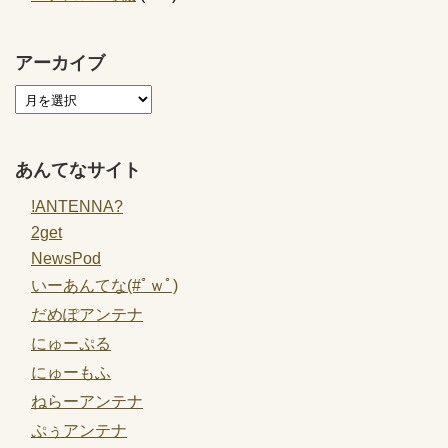
アーカイブ
あんてなサイト
!ANTENNA?
2get
NewsPod
いーあんてな(#ﾟｗﾟ)
だめぽアンテナ
にゅーぷる
にゅーもふ
ねらーアンテナ
ぷぅアンテナ