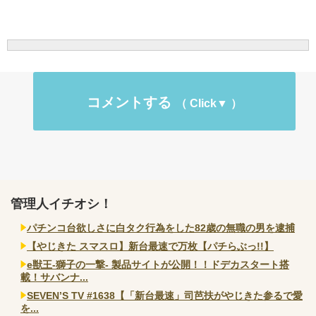
コメントする
管理人イチオシ！
パチンコ台欲しさに白タク行為をした82歳の無職の男を逮捕
【やじきた スマスロ】新台最速で万枚【パチらぶっ!!】
e獣王-獅子の一撃- 製品サイトが公開！！ドデカスタート搭
載！サバンナ...
SEVEN’S TV #1638【「新台最速」司芭扶がやじきた参るで愛
を...