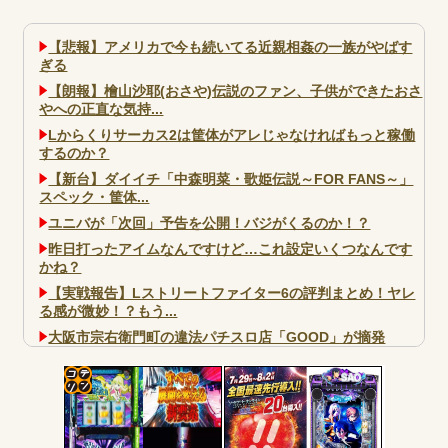
【悲報】アメリカで今も続いてる近親相姦の一族がやばす
ぎる
【朗報】檜山沙耶(おさや)伝説のファン、子供ができたおさ
やへの正直な気持...
Lからくりサーカス2は筐体がアレじゃなければもっと稼働
するのか？
【新台】ダイイチ「中森明菜・歌姫伝説～FOR FANS～」
スペック・筐体...
ユニバが「次回」予告を公開！バジがくるのか！？
昨日打ったアイムなんですけど…これ設定いくつなんです
かね？
【実戦報告】Lストリートファイター6の評判まとめ！ヤレ
る感が微妙！？もう...
大阪市宗右衛門町の違法パチスロ店「GOOD」が摘発
パチンコで人気のないキャラを青色担当にするのやめろや
ワイ、パチンコ屋店員の目の前で会員カードを握り潰し
「今までありがとう」と...
コテ
無職のパチンコカス(22)なんやが、ワイの人生どれくらい
リン