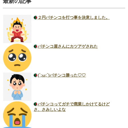
最新の記事
２円パチンコを打つ事を決意しました。
パチンコ屋さんにカツアゲされた
(´;ω;`)パチンコ勝った♡♡
パチンコってガチで廃業しかけてるけど
さ、さみしいよな