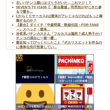
古いパチンコ屋にはゴリラがいた←これマジ！？
SEVEN’S TV #1638【「新台最速」司芭扶がやじきた参
るで愛を...
Lからくりサーカス2は筐体がアレじゃなければもっと稼
働するのか？
【新台】ダイイチ「中森明菜・歌姫伝説～FOR FANS
～」スペック・筐体...
冷笑系パチンカスさん「フルカスは脳死？成人男子がパ
チンコの演出に一喜一憂...
最近知ってびっくりしたこと『ポカリスエットを作るの
に億単位先行投資してい...
【ヤバ杉】日本の無車検車「実は俺たち20万台も走って
ますｗ」←これどうす...
【閲覧注意】俺が近くにいると機械が壊れるんだけどさ
【画像】ペプシコーラ社、「こういうのでいいんだよ」
コテ
な新商品を発売
リン
P新型コロナウィルス
【速報】Sammy新台、P聖戦
- 固
士ダンバイン2正式発表。
定リ
ンク
Powered by livedoor 相互RSS
自動
更新
今日スロット打ちに行きたい
【悲報】今のスロット…星矢