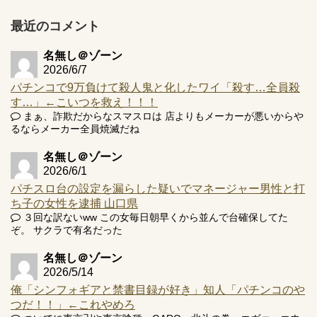
【実戦報告】e黄門ちゃま寿限無 初日の評判まとめ！コン
プ報告あり！弱予告...
最近のコメント
アズールレーン スロット評価はコイン持ちの悪い疑似ボ天
井の軽い絆？
名無し＠ゾーン
2026/6/7
パチンコで9万負けて殺人鬼と化したワイ「殺す…全員殺
す…」←こいつを救え！！！
まぁ、詐欺だからなスマスロは 店よりもメーカーが悪いからや
るならメーカー全員焼滅だね
Powered by livedoor 相互RSS
名無し＠ゾーン
2026/6/1
パチスロ台の設定を漏らした疑いでマネージャー男性と打
ち子の女性を逮捕 山口県
３回な訳ないww この女毎日朝早くから並んで台確保してた
ぞ。 サクラで有名だった
名無し＠ゾーン
2026/5/14
俺「シンフォギアと禁書目録が好き」知人「パチンコのや
つだ！！」←これやめろ