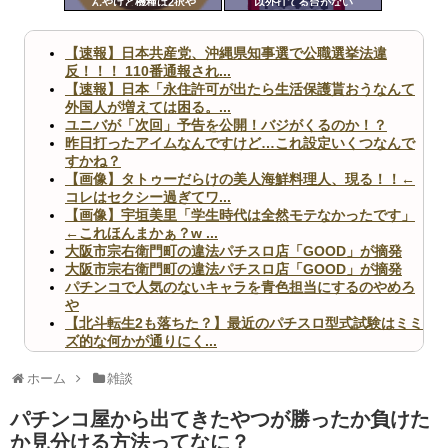
んやけど機種は2択や
以外打てる台がない
ツー
ル
【速報】日本共産党、沖縄県知事選で公職選挙法違
反！！！ 110番通報され...
【速報】日本「永住許可が出たら生活保護貰おうなんて
外国人が増えては困る。...
ユニバが「次回」予告を公開！バジがくるのか！？
昨日打ったアイムなんですけど…これ設定いくつなんで
すかね？
【画像】タトゥーだらけの美人海鮮料理人、現る！！←
コレはセクシー過ぎてワ...
【画像】宇垣美里「学生時代は全然モテなかったです」
←これほんまかぁ？w ...
大阪市宗右衛門町の違法パチスロ店「GOOD」が摘発
大阪市宗右衛門町の違法パチスロ店「GOOD」が摘発
パチンコで人気のないキャラを青色担当にするのやめろ
や
【北斗転生2も落ちた？】最近のパチスロ型式試験はミミ
ズ的な何かが通りにく...
無職のパチンコカス(22)なんやが、ワイの人生どれくら
いヤバいか教えて？...
ホーム
雑談
AngelBeats!とかいうクソアニメの思い出ｗｗｗ
パチンコ屋から出てきたやつが勝ったか負けた
か見分ける方法ってなに？