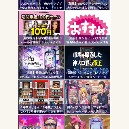
ヤバいか教えて？...
スロッターさん「俺の中でヴヴ
【朗報】eSAOアリシゼーション
- 固
AngelBeats!とかいうクソアニメの思い出ｗｗｗ
ヴ2は初代を超えてる」「ニンヤ
夜空の先行導入で沸く「サンシ
メで状況が一変するのも良いス
ャインKYORAKU平針」2日連続
定リ
パイスになってる」
で総差枚10万枚超えの祭りを開
ンク
催中ｗｗｗｗ
自動
更新
【期間限定】MGS動画が100円
【新台】サンセイ「パチスロ牙
Powered by livedoor 相互RSS
セール実施中！！とりあえず全
狼-闇を照らす者-」スペック情報
ツー
部買うやろｗｗｗｗｗ
判明！純増約9.1枚のAT機、疑似
ボ突破型、究極魔戒RUSHは継続
ル
率82.6%のバトルタイプAT
【悲報】番長に続いて今度
【新台】パイオニア「Lハイハイ
は”eRe:ゼロから始める異世界生
シオサイRe」適合ムービー公
活2”で不正基板が発見された模
開！沖スロ界の帝王がスマスロ
様…関係者さん「中古購入は控
ATで復活
えた方がいいと思います」
5号機おじさん「6号機がつまら
謎のパチンコ演者「フォロワー
ない？5号機初期のクソ台を超え
欲しいからパチンカス適当にフ
る事は絶対に無理」
ォローしよう」「フォロー返し
て来ないやつリムろ」←これで
何回もフォローしてくるのウザ
がられてますよ