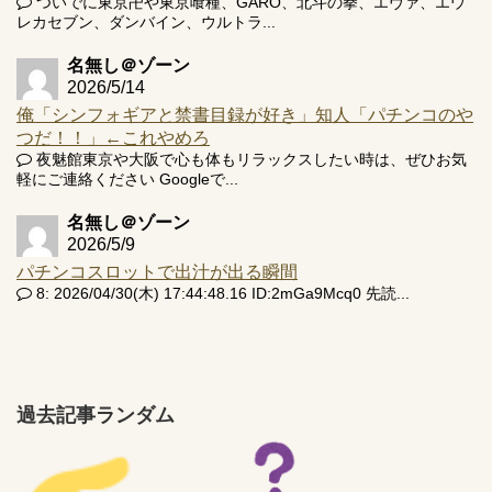
ついでに東京卍や東京喰種、GARO、北斗の拳、エヴァ、エウ
レカセブン、ダンバイン、ウルトラ...
名無し＠ゾーン
2026/5/14
俺「シンフォギアと禁書目録が好き」知人「パチンコのや
つだ！！」←これやめろ
夜魅館東京や大阪で心も体もリラックスしたい時は、ぜひお気
軽にご連絡ください Googleで...
名無し＠ゾーン
2026/5/9
パチンコスロットで出汁が出る瞬間
8: 2026/04/30(木) 17:44:48.16 ID:2mGa9Mcq0 先読...
過去記事ランダム