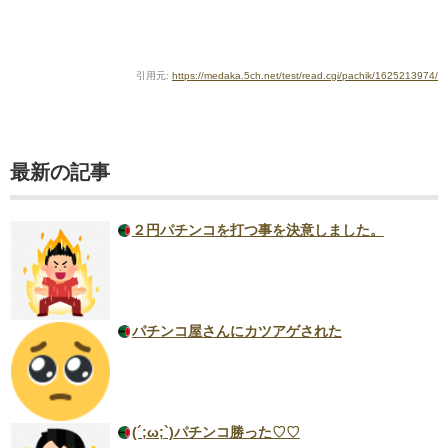
引用元:
https://medaka.5ch.net/test/read.cgi/pachik/1625213974/
最新の記事
２円パチンコを打つ事を決意しました。
パチンコ屋さんにカツアゲされた
(´;ω;`)パチンコ勝った♡♡