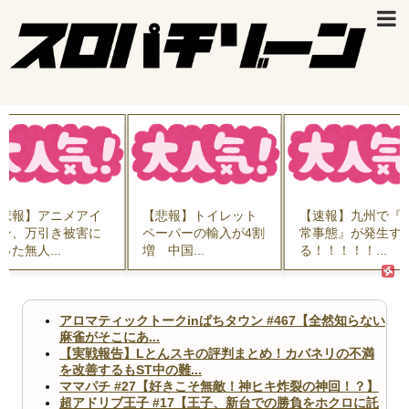
【悲報】トイレット
【速報】九州で『異
【画像】デ・ジ
ペーパーの輸入が4割
常事態』が発生す
ャラットのうさ
増 中国...
る！！！！！...
ゃん、令和...
アロマティックトークinぱちタウン #467【全然知らない
麻雀がそこにあ...
【実戦報告】Lとんスキの評判まとめ！カバネリの不満
を改善するもST中の難...
ママパチ #27【好きこそ無敵！神ヒキ炸裂の神回！？】
超アドリブ王子 #17【王子、新台での勝負をホクロに託