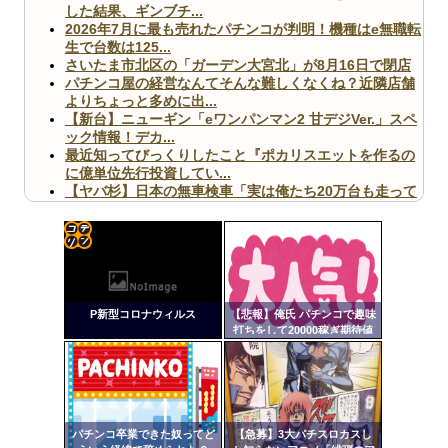
した結果、ギンブチ...
2026年7月に最も売れたパチンコが判明！機種はe無職転
生で台数は125...
さいたま市北区の「ガーデン大宮北」が8月16日で閉店
パチンコ屋の経営なんてそんな難しくなくね？近隣店舗
よりちょっと多めに出...
【新台】ニューギン「eワンパンマン2 甘デジVer.」スペ
ック情報！デカ...
最近知ってびっくりしたこと『ポカリスエットを作るの
に億単位先行投資してい...
【ヤバ杉】日本の無車検車「実は俺たち20万台も走って
ますｗ」←これどうす...
【閲覧注意】俺が近くにいると機械が壊れるんだけどさ
【画像】ペプシコーラ社、「こういうのでいいんだよ」
な新商品を発売
コテ
リン
P新型コロナウィルス
【悲報】俺氏 パチンコで趣味
- 固
打ちをして20000稼ぎ期待値
稼働をして27000円失う
定リ
Powered by livedoor 相互RSS
ンク
自動
更新
パチンコ卒業できた奴ってど
【急募】3大パチスロカスし