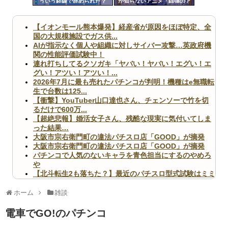
ういう経緯で辞められた？
か知らないアニメ「緋弾のア
ツー
リア」「百花繚乱サムライガ
ールズ」
ル
【イオンモール熊本爆発】経産省が原因をほぼ特定、全
国の大規模施設でガス供...
AIが指示なく個人や組織に対しサイバー攻撃…英政府機
関の性能評価試験中！
連れ打ちしてるクソガキ「ヤバい！ヤバい！エグい！エ
グい！アツい！アツい！...
2026年7月に最も売れたパチンコが判明！機種はe無職転
生で台数は125...
【衝撃】YouTuber山口達也さん、チェンソーで竹を切
るだけで600万...
【超絶悲報】婚活女子さん、残酷な現実に気付いてしま
った結果…
大阪市宗右衛門町の違法パチスロ店「GOOD」が摘発
大阪市宗右衛門町の違法パチスロ店「GOOD」が摘発
パチンコで人気のないキャラを青色担当にするのやめろ
や
【北斗転生2も落ちた？】最近のパチスロ型式試験はミミ
ズ的な何かが通りにく...
無職のパチンコカス(22)なんやが、ワイの人生どれくら
ホーム
雑談
いヤバいか教えて？...
AngelBeats!とかいうクソアニメの思い出ｗｗｗ
電車でGO!のパチンコ