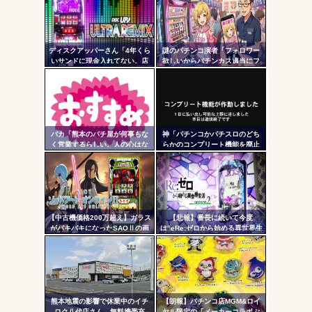
ンク
超えの現行最強スペックは伊達
じゃないな…
自動
Powered by livedoor 相互RSS
更新
ディスクアッパーさん「4年くら
謎のパチンコ演者「フォロワー
いサンドに現金入れてない。店
欲しいからパチンカス適当にフ
ツー
からゴキブリレベルに嫌われて
ォローしよう」「フォロー返し
る自信ある」
て来ないやつリムろ」←これで
ル
何回もフォローしてくるのウザ
がられてますよ
バカ「熊本のパチ屋が何事もな
神「パチンコかパチスロのどち
く営業するらしい。人の心はな
らかのコンプリート機能を廃止
いのか」←なんでも自粛させた
して出し放題にします！」←ど
がるヤツって害悪だよな
っち選ぶ？？？
【中古機価格200万超え】ガラス
【悲報】番長に続いて今度
がバキバキになったSAOⅡの画
は”eRe:ゼロから始める異世界生
像が話題に…
活2”で不正基板が発見された模
様…関係者さん「中古購入は控
えた方がいいと思います」
熊本地震の影響で休業中のイチ
【朗報】パチンコ店MGM&ロイ
ロク八代店さん、無料携帯充
ヤル限定の「メーカーコラボぷ