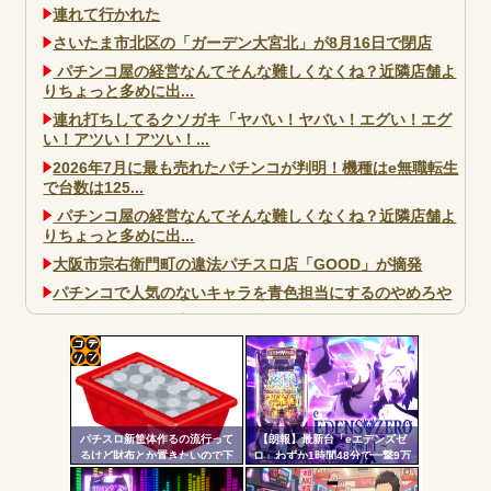
連れて行かれた
さいたま市北区の「ガーデン大宮北」が8月16日で閉店
パチンコ屋の経営なんてそんな難しくなくね？近隣店舗よ
りちょっと多めに出...
連れ打ちしてるクソガキ「ヤバい！ヤバい！エグい！エグ
い！アツい！アツい！...
2026年7月に最も売れたパチンコが判明！機種はe無職転生
で台数は125...
パチンコ屋の経営なんてそんな難しくなくね？近隣店舗よ
りちょっと多めに出...
大阪市宗右衛門町の違法パチスロ店「GOOD」が摘発
パチンコで人気のないキャラを青色担当にするのやめろや
ワイ、パチンコ屋店員の目の前で会員カードを握り潰し
「今までありがとう」と...
無職のパチンコカス(22)なんやが、ワイの人生どれくらい
コテ
ヤバいか教えて？...
リン
AngelBeats!とかいうクソアニメの思い出ｗｗｗ
パチスロ新筐体作るの流行って
【朗報】最新台「eエデンズゼ
- 固
るけど財布とか置きたいので下
ロ」わずか1時間48分で一撃9万
皿とか今まで通りがいいわ
5000発コンプリートを達成して
定リ
しまうｗ 究極LT期待出玉2万発