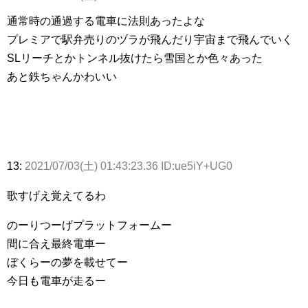
通常時の通過する電車に法則あったよな
プレミアで駅弁売りのヅラが飛んだり宇宙まで飛んでいく
SLリーチとかトンネル抜けたら雪国とか色々あった
あと鉄ちゃんかわいい
13:
2021/07/03(土) 01:43:23.36 ID:ue5iY+UG0
歌すげえ覚えてるわ
のーりつーげプラットフォームー
間に合え最終電車ー
ぼくらーの夢を載せてー
今日も電車が走るー