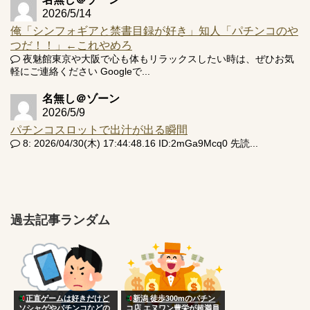
2026/5/14
俺「シンフォギアと禁書目録が好き」知人「パチンコのや
つだ！！」←これやめろ
夜魅館東京や大阪で心も体もリラックスしたい時は、ぜひお気
軽にご連絡ください Googleで...
名無し＠ゾーン
2026/5/9
パチンコスロットで出汁が出る瞬間
8: 2026/04/30(木) 17:44:48.16 ID:2mGa9Mcq0 先読...
過去記事ランダム
正直ゲームは好きだけど
新潟 徒歩300mのパチン
ソシャゲやパチンコなどの
コ店 エヌワン豊栄が超満員