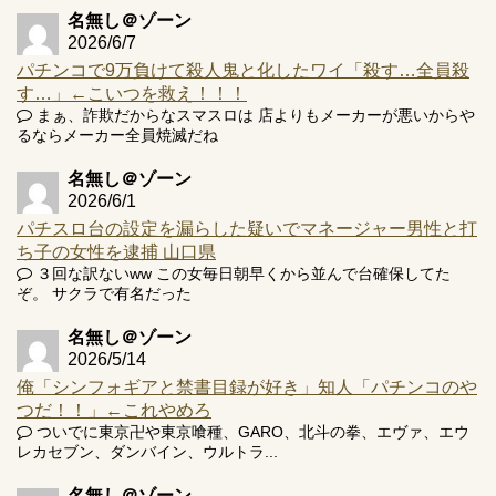
井の軽い絆？
名無し＠ゾーン
2026/6/7
パチンコで9万負けて殺人鬼と化したワイ「殺す…全員殺
す…」←こいつを救え！！！
まぁ、詐欺だからなスマスロは 店よりもメーカーが悪いからや
るならメーカー全員焼滅だね
Powered by livedoor 相互RSS
名無し＠ゾーン
2026/6/1
パチスロ台の設定を漏らした疑いでマネージャー男性と打
ち子の女性を逮捕 山口県
３回な訳ないww この女毎日朝早くから並んで台確保してた
ぞ。 サクラで有名だった
名無し＠ゾーン
2026/5/14
俺「シンフォギアと禁書目録が好き」知人「パチンコのや
つだ！！」←これやめろ
ついでに東京卍や東京喰種、GARO、北斗の拳、エヴァ、エウ
レカセブン、ダンバイン、ウルトラ...
名無し＠ゾーン