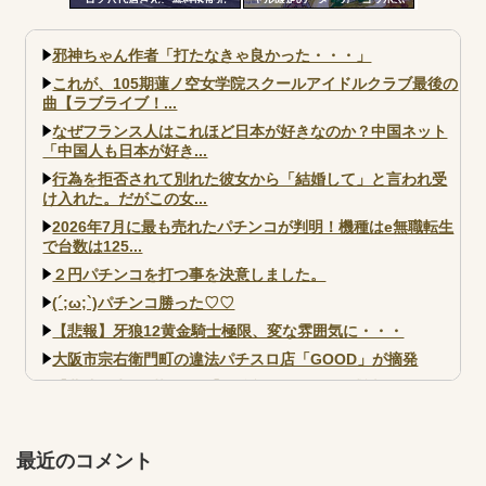
電・24時間の仮設トイレ解放・
っくり3Dシール」が可愛いと話
飲料水の無料配布を開始
題に！限定生産3000枚らしい
邪神ちゃん作者「打たなきゃ良かった・・・」
これが、105期蓮ノ空女学院スクールアイドルクラブ最後の
曲【ラブライブ！...
なぜフランス人はこれほど日本が好きなのか？中国ネット
「中国人も日本が好き...
行為を拒否されて別れた彼女から「結婚して」と言われ受
け入れた。だがこの女...
2026年7月に最も売れたパチンコが判明！機種はe無職転生
で台数は125...
２円パチンコを打つ事を決意しました。
(´;ω;`)パチンコ勝った♡♡
【悲報】牙狼12黄金騎士極限、変な雰囲気に・・・
大阪市宗右衛門町の違法パチスロ店「GOOD」が摘発
【北斗転生2も落ちた？】最近のパチスロ型式試験はミミズ
的な何かが通りにく...
【実戦報告】e黄門ちゃま寿限無 初日の評判まとめ！コン
プ報告あり！弱予告...
最近のコメント
アズールレーン スロット評価はコイン持ちの悪い疑似ボ天