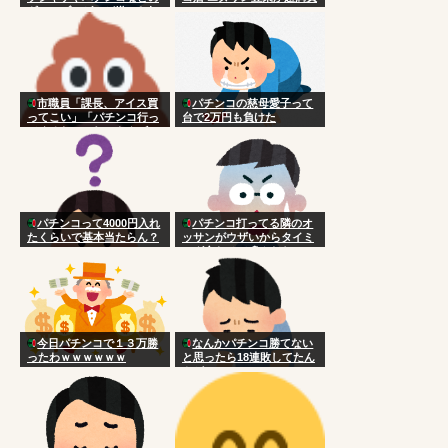
ギャンブルゲーが嫌いな奴
に！
市職員「課長、アイス買
パチンコの慈母愛子って
ってこい」「パチンコ行っ
台で2万円も負けた
てくるわ」これでもクビに
ならない [754019341]
パチンコって4000円入れ
パチンコ打ってる隣のオ
たくらいで基本当たらん？
ッサンがウザいからタイミ
ング合わせて睨んだら
今日パチンコで１３万勝
なんかパチンコ勝てない
ったわｗｗｗｗｗｗ
と思ったら18連敗してたん
やが