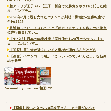
超アドリブ王子 #17【王子、新台での勝負をホクロに託した結
果、ギンブチ...
2026年7月に最も売れたパチンコが判明！機種はe無職転生で
台数は125...
最近知ってびっくりしたこと『ポカリスエットを作るのに億単
位先行投資してい...
【ヤバ杉】日本の無車検車「実は俺たち20万台も走ってます
ｗ」←これどうす...
【閲覧注意】俺が近くにいると機械が壊れるんだけどさ
【画像】ペプシコーラ社、「こういうのでいいんだよ」な新商
品を発売
Powered by livedoor 相互RSS
【画像】若いときの小向美奈子さん、ヱチ度がレベチ