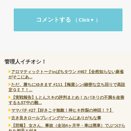
コメントする
管理人イチオシ！
アロマティックトークinぱちタウン #467【全然知らない麻雀
がそこにあ...
ただ、勝ちにゆきます #111【梅屋シン/緻密な立ち回りで高設
定ＧＥＴ！...
【実戦報告】Lとんスキの評判まとめ！カバネリの不満を改善
するもST中の難...
ママパチ #27【好きこそ無敵！神ヒキ炸裂の神回！？】
古き良きロールプレイングゲームにありがちな事
【悲報】 女さん、事故（全治4ヶ月半・車は廃車）でぶつけら
れた相手と付き...