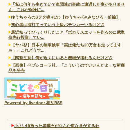
「私は何年も生きていて車関連の事故に遭遇した事がありませ
ん、これが保険に...
ゆうちゃろのSヲタ魂 #155【ゆうちゃろ×みなひろ・前編】
初心者は海打てっていう上級パチンカーいるけどさ
最近知ってびっくりしたこと『ポカリスエットを作るのに億単
位先行投資してい...
【ヤバ杉】日本の無車検車「実は俺たち20万台も走ってます
ｗ」←これどうす...
【閲覧注意】俺が近くにいると機械が壊れるんだけどさ
【画像】ペプシコーラ社、「こういうのでいいんだよ」な新商
品を発売
Powered by livedoor 相互RSS
小さい頃拾った黒曜石がなんか変なきがするわ