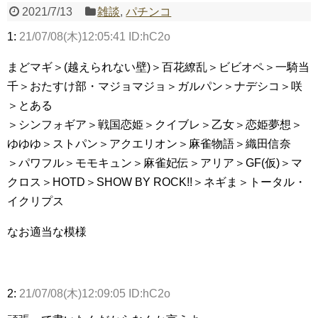
2021/7/13
雑談
,
パチンコ
Powered by livedoor 相互RSS
1:
21/07/08(木)12:05:41 ID:hC2o
まどマギ＞(越えられない壁)＞百花繚乱＞ビビオペ＞一騎当
千＞おたすけ部・マジョマジョ＞ガルパン＞ナデシコ＞咲
＞とある
＞シンフォギア＞戦国恋姫＞クイブレ＞乙女＞恋姫夢想＞
ゆゆゆ＞ストパン＞アクエリオン＞麻雀物語＞織田信奈
＞パワフル＞モモキュン＞麻雀妃伝＞アリア＞GF(仮)＞マ
クロス＞HOTD＞SHOW BY ROCK!!＞ネギま＞トータル・
イクリプス
なお適当な模様
2:
21/07/08(木)12:09:05 ID:hC2o