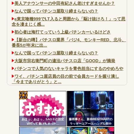
美人アナウンサーの中田有紀さん老けすぎませんか？
なんで国ってパチンコ屋取り締まらないの？
e東京喰種999でLT入ると周囲から「駆け抜けろ！」って思
念を凄まじく感...
初心者は海打てっていう上級パチンカーいるけどさ
【新台の噂】パチスロ業界「バジ4、モンキーRED、北斗、
番長5が年末に出...
なんで国ってパチンコ屋取り締まらないの？
大阪市宗右衛門町の違法パチスロ店「GOOD」が摘発
パチンコで人気のないキャラを青色担当にするのやめろや
ワイ、パチンコ屋店員の目の前で会員カードを握り潰し
「今までありがとう」と...
無職のパチンコカス(22)なんやが、ワイの人生どれくらい
ヤバいか教えて？...
AngelBeats!とかいうクソアニメの思い出ｗｗｗ
コテ
リン
あはっ、あはっ、SAOⅡの設定
藤商事さん、新枠RESONANTの
- 固
Ⅵ打って負けちゃった…
ラッキーエアーはハンドル部分
からのみで枠上部からの風は無
定リ
い模様。ヅラに配慮したか？