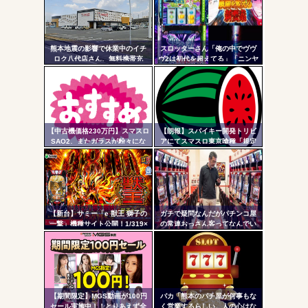
Powered by livedoor 相互RSS
ンク
自動
更新
熊本地震の影響で休業中のイチ
スロッターさん「俺の中でヴヴ
ロク八代店さん、無料携帯充
ヴ2は初代を超えてる」「ニンヤ
ツー
電・24時間の仮設トイレ解放・
メで状況が一変するのも良いス
飲料水の無料配布を開始
パイスになってる」
ル
【中古機価格230万円】スマスロ
【朗報】スパイキー開発トリビ
SAO2、またガラスが粉々にな
アにてスマスロ東京喰種「規定
る…
ゲーム数による当せんと裏AT突
入率」が公開される。100G・
200G以内に到達で裏AT突入が優
遇
【新台】サミー「e 獣王 獅子の
ガチで疑問なんだがパチンコ屋
一撃」機種サイト公開！1/319×
の常連おっさん客ってなんでい
ドデカSTRAIGHT、右の1/2で平
つも同じ服着てるの？
均9,800個のサバチャンに突入
【期間限定】MGS動画が100円
バカ「熊本のパチ屋が何事もな
セール実施中！！とりあえず全
く営業するらしい。人の心はな