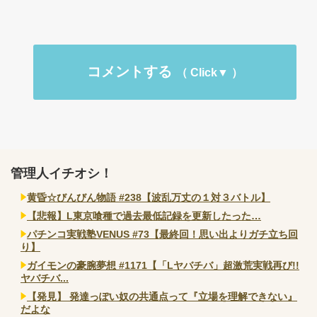
コメントする
管理人イチオシ！
黄昏☆びんびん物語 #238【波乱万丈の１対３バトル】
【悲報】L東京喰種で過去最低記録を更新したった…
パチンコ実戦塾VENUS #73【最終回！思い出よりガチ立ち回
り】
ガイモンの豪腕夢想 #1171【「Lヤバチバ」超激荒実戦再び!!
ヤバチバ...
【発見】 発達っぽい奴の共通点って『立場を理解できない』
だよな