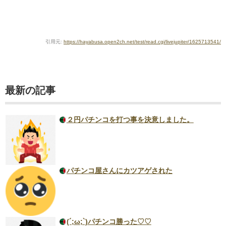
引用元:
https://hayabusa.open2ch.net/test/read.cgi/livejupiter/1625713541/
最新の記事
２円パチンコを打つ事を決意しました。
パチンコ屋さんにカツアゲされた
(´;ω;`)パチンコ勝った♡♡