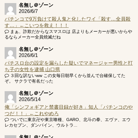
名無し＠ゾーン
2026/6/7
パチンコで9万負けて殺人鬼と化したワイ「殺す…全員殺
す…」←こいつを救え！！！
Powered by livedoor 相互RSS
まぁ、詐欺だからなスマスロは 店よりもメーカーが悪いからや
るならメーカー全員焼滅だね
名無し＠ゾーン
2026/6/1
パチスロ台の設定を漏らした疑いでマネージャー男性と打
ち子の女性を逮捕 山口県
３回な訳ないww この女毎日朝早くから並んで台確保してた
ぞ。 サクラで有名だった
名無し＠ゾーン
2026/5/14
俺「シンフォギアと禁書目録が好き」知人「パチンコのや
つだ！！」←これやめろ
ついでに東京卍や東京喰種、GARO、北斗の拳、エヴァ、エウ
レカセブン、ダンバイン、ウルトラ...
名無し＠ゾーン