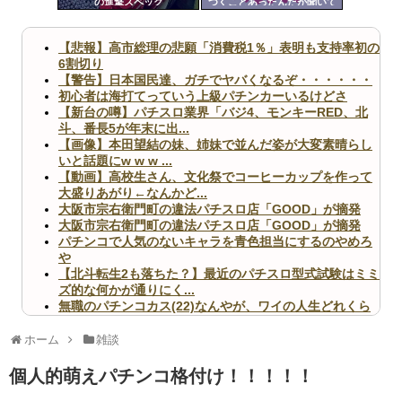
の進撃スペック
つくことあったんだが聞いて
ツー
くれ
ル
【悲報】高市総理の悲願「消費税1％」表明も支持率初の
6割切り
【警告】日本国民達、ガチでヤバくなるぞ・・・・・・
初心者は海打てっていう上級パチンカーいるけどさ
【新台の噂】パチスロ業界「バジ4、モンキーRED、北
斗、番長5が年末に出...
【画像】本田望結の妹、姉妹で並んだ姿が大変素晴らし
いと話題にw w w ...
【動画】高校生さん、文化祭でコーヒーカップを作って
大盛りあがり←なんかど...
大阪市宗右衛門町の違法パチスロ店「GOOD」が摘発
大阪市宗右衛門町の違法パチスロ店「GOOD」が摘発
パチンコで人気のないキャラを青色担当にするのやめろ
や
【北斗転生2も落ちた？】最近のパチスロ型式試験はミミ
ズ的な何かが通りにく...
無職のパチンコカス(22)なんやが、ワイの人生どれくら
いヤバいか教えて？...
AngelBeats!とかいうクソアニメの思い出ｗｗｗ
ホーム
雑談
個人的萌えパチンコ格付け！！！！！