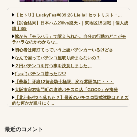
部買うやろｗｗｗｗｗ
いのか」←なんでも自粛させた
がるヤツって害悪だよな
【セトリ】LuckyFes#039;26 Liella! セットリスト・...
【試合結果】日本ハム2軍vs楽天 -｜東地区15回戦｜個人成
績｜8/9
嫁から「モラハラ」で訴えられた。自分の行動のどこがモ
ラハラなのかわからな...
初心者は海打てっていう上級パチンカーいるけどさ
なんで国ってパチンコ屋取り締まらないの？
２円パチンコを打つ事を決意しました。
(´;ω;`)パチンコ勝った♡♡
【悲報】牙狼12黄金騎士極限、変な雰囲気に・・・
大阪市宗右衛門町の違法パチスロ店「GOOD」が摘発
【北斗転生2も落ちた？】最近のパチスロ型式試験はミミズ
的な何かが通りにく...
【実戦報告】e黄門ちゃま寿限無 初日の評判まとめ！コン
プ報告あり！弱予告...
アズールレーン スロット評価はコイン持ちの悪い疑似ボ天
最近のコメント
井の軽い絆？