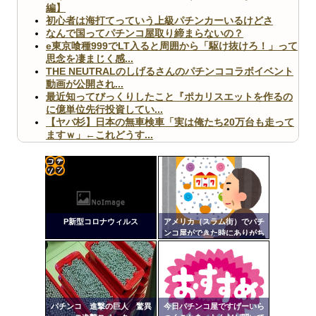
編】
初心者は海打てっていう上級パチンカーいるけどさ
なんで国ってパチンコ屋取り締まらないの？
e東京喰種999でLT入ると周囲から「駆け抜けろ！」って
思念を凄まじく感...
THE NEUTRALのしげるさんのパチンココラボイベント
動画が公開され...
最近知ってびっくりしたこと『ポカリスエットを作るの
に億単位先行投資してい...
【ヤバ杉】日本の無車検車「実は俺たち20万台も走って
ますｗ」←これどうす...
【閲覧注意】俺が近くにいると機械が壊れるんだけどさ
【画像】ペプシコーラ社、「こういうのでいいんだよ」
な新商品を発売
コテ
リン
P新型コロナウィルス
アメリカ（スラム街）でパチ
- 固
ンコ屋ができた時にありがち
な事ｗｗｗｗｗｗｗｗｗｗｗ
定リ
Powered by livedoor 相互RSS
ｗｗｗｗｗｗｗ
ンク
自動
更新
パチンコ 進撃の巨人 驚異
今日パチンコ屋ですげーいら