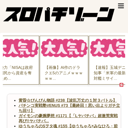
勢力「NISAは政府
【画像】AI作のドラ
【速報】玉城デニ
国民から資産を奪
クエ5のアニメｗｗｗ
知事「米軍の最新
ため...
ｗｗ...
対艦ミサイ...
黄昏☆びんびん物語 #238【波乱万丈の１対３バトル】
パチンコ実戦塾VENUS #73【最終回！思い出よりガチ立
ち回り】
ガイモンの豪腕夢想 #1171【「Lヤバチバ」超激荒実戦
再び!!ヤバチバ...
ゆうちゃろのSヲタ魂 #155【ゆうちゃろ×みなひろ・前