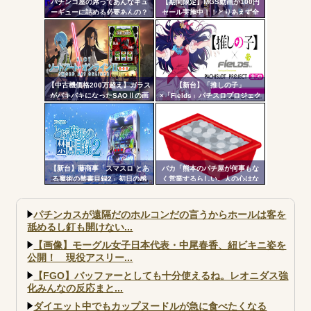
パチンコ屋の席ってあんなギュ
【期間限定】MGS動画が100円
ーギューに詰める必要あんの？
セール実施中！！とりあえず全
もっと離した方がよくね？？？
部買うやろｗｗｗｗｗ
【中古機価格200万超え】ガラス
【新台】「推しの子」
がバキバキになったSAOⅡの画
×「Fields」パチスロプロジェク
像が話題に…
ト特報ムービー公開！推しの子
でBITESやれるんか！？_
【新台】藤商事「スマスロ とあ
バカ「熊本のパチ屋が何事もな
る魔術の禁書目録2」初日の感
く営業するらしい。人の心はな
想・評判まとめ！噛み合った瞬
いのか」←なんでも自粛させた
間はめっちゃおもろい。全6&コ
がるヤツって害悪だよな
ンプリートデータも
パチンカスが遠隔だのホルコンだの言うからホールは客を
舐めるし釘も開けない...
【画像】モーグル女子日本代表・中尾春香、紐ビキニ姿を
公開！ 現役アスリー...
【FGO】バッファーとしても十分使えるね。レオニダス強
化みんなの反応まと...
ダイエット中でもカップヌードルが急に食べたくなる