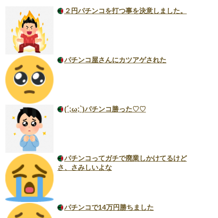
２円パチンコを打つ事を決意しました。
パチンコ屋さんにカツアゲされた
(´;ω;`)パチンコ勝った♡♡
パチンコってガチで廃業しかけてるけど
さ、さみしいよな
パチンコで14万円勝ちました