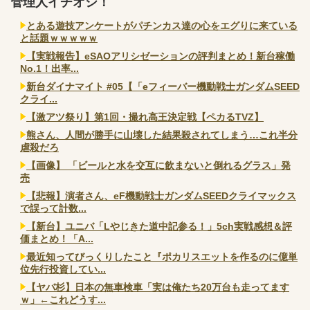
管理人イチオシ！
とある遊技アンケートがパチンカス達の心をエグりに来ている
と話題ｗｗｗｗｗ
【実戦報告】eSAOアリシゼーションの評判まとめ！新台稼働
No.1！出率...
新台ダイナマイト #05【「eフィーバー機動戦士ガンダムSEED
クライ...
【激アツ祭り】第1回・撮れ高王決定戦【ペカるTVZ】
熊さん、人間が勝手に山壊した結果殺されてしまう…これ半分
虐殺だろ
【画像】 「ビールと水を交互に飲まないと倒れるグラス」発
売
【悲報】演者さん、eF機動戦士ガンダムSEEDクライマックス
で誤って計数...
【新台】ユニバ「Lやじきた道中記参る！」5ch実戦感想＆評
価まとめ！「A...
最近知ってびっくりしたこと『ポカリスエットを作るのに億単
位先行投資してい...
【ヤバ杉】日本の無車検車「実は俺たち20万台も走ってます
ｗ」←これどうす...