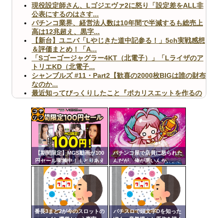
現役設定師さん、Lゴジエヴァ2に怒り「設定差をALL非
公表にするのはさす...
パチンコ業界、経営法人数は10年間で半減するも総売上
高は12兆超え、黒字...
【新台】ユニバ「Lやじきた道中記参る！」5ch実戦感想
＆評価まとめ！「A...
「Sゴーゴージャグラー4KT（北電子）」「Lライザのア
トリエKD（北電子...
シャンブルズ #11・Part2【歓喜の2000枚BIGは誰の財布
なのか...
最近知ってびっくりしたこと『ポカリスエットを作るの
に億単位先行投資してい...
【ヤバ杉】日本の無車検車「実は俺たち20万台も走って
ますｗ」←これどうす...
【閲覧注意】俺が近くにいると機械が壊れるんだけどさ
コテ
【画像】ペプシコーラ社、「こういうのでいいんだよ」
リン
な新商品を発売
【期間限定】MGS動画が100
パチンコ屋で店員に怒られた
- 固
円セール実施中！！とりあえ
んだが、俺が悪いんか、、、
ず全部買うやろｗｗｗｗｗ
定リ
ンク
自動
Powered by livedoor 相互RSS
更新
番長3まど2が今のスロットの
パチスロで頭文字Dを知った