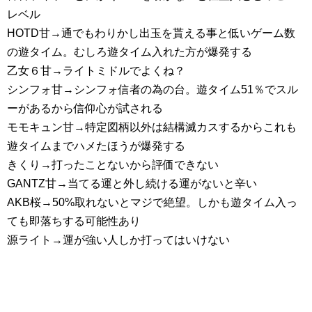
レベル
HOTD甘→通でもわりかし出玉を貰える事と低いゲーム数
の遊タイム。むしろ遊タイム入れた方が爆発する
乙女６甘→ライトミドルでよくね？
シンフォ甘→シンフォ信者の為の台。遊タイム51％でスル
ーがあるから信仰心が試される
モモキュン甘→特定図柄以外は結構滅カスするからこれも
遊タイムまでハメたほうが爆発する
きくり→打ったことないから評価できない
GANTZ甘→当てる運と外し続ける運がないと辛い
AKB桜→50%取れないとマジで絶望。しかも遊タイム入っ
ても即落ちする可能性あり
源ライト→運が強い人しか打ってはいけない