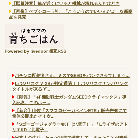
【閲覧注意】俺が近くにいると機械が壊れるんだけどさ
【画像】ペプシコーラ社、「こういうのでいいんだよ」な新商
品を発売
Powered by livedoor 相互RSS
パチンコ配信者さん、ミスでSEEDをパンクさせてしまう…
LバジリスクⅣ XBが検定通過！！バジリスクナンバリング
タイトルが来るぞ...
【朗報】「eF機動戦士ガンダムSEEDクライマックス」導
入記念、このホー...
【新台】山佐「スマスロゼーガペインETR」販売告知にて
筐体公開来たぞ！次...
「Sゴーゴージャグラー4KT（北電子）」「Lライザのアト
リエKD（北電子...
日本人の生活、たった15年で激変してしまったことが発覚