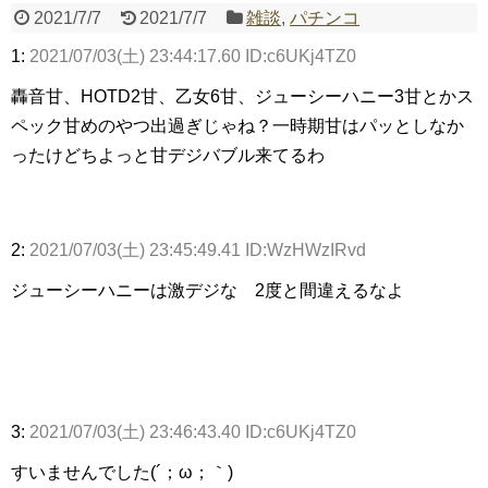
2021/7/7
2021/7/7
雑談
,
パチンコ
1:
2021/07/03(土) 23:44:17.60 ID:c6UKj4TZ0
Powered by livedoor 相互RSS
轟音甘、HOTD2甘、乙女6甘、ジューシーハニー3甘とかス
ペック甘めのやつ出過ぎじゃね？一時期甘はパッとしなか
ったけどちよっと甘デジバブル来てるわ
2:
2021/07/03(土) 23:45:49.41 ID:WzHWzIRvd
ジューシーハニーは激デジな 2度と間違えるなよ
3:
2021/07/03(土) 23:46:43.40 ID:c6UKj4TZ0
すいませんでした(´；ω；｀)