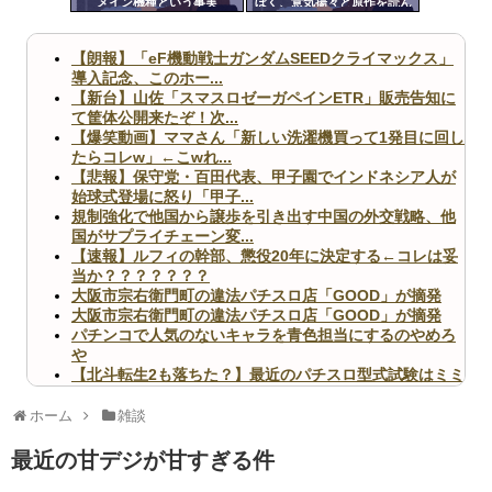
メイン機種という事実
ぼく、意気揚々と原作を読ん
ツー
だら第一話からなつきがパパ
活してて困惑
ル
【朗報】「eF機動戦士ガンダムSEEDクライマックス」
導入記念、このホー...
【新台】山佐「スマスロゼーガペインETR」販売告知に
て筐体公開来たぞ！次...
【爆笑動画】ママさん「新しい洗濯機買って1発目に回し
たらコレw」←こwれ...
【悲報】保守党・百田代表、甲子園でインドネシア人が
始球式登場に怒り「甲子...
規制強化で他国から譲歩を引き出す中国の外交戦略、他
国がサプライチェーン変...
【速報】ルフィの幹部、懲役20年に決定する←コレは妥
当か？？？？？？？
大阪市宗右衛門町の違法パチスロ店「GOOD」が摘発
大阪市宗右衛門町の違法パチスロ店「GOOD」が摘発
パチンコで人気のないキャラを青色担当にするのやめろ
や
【北斗転生2も落ちた？】最近のパチスロ型式試験はミミ
ズ的な何かが通りにく...
無職のパチンコカス(22)なんやが、ワイの人生どれくら
ホーム
雑談
いヤバいか教えて？...
AngelBeats!とかいうクソアニメの思い出ｗｗｗ
最近の甘デジが甘すぎる件