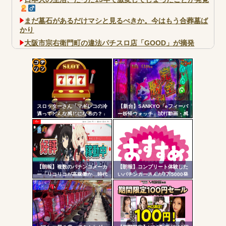
まだ墓石があるだけマシと見るべきか。今はもう合葬墓ば
かり
大阪市宗右衛門町の違法パチスロ店「GOOD」が摘発
パチンコで人気のないキャラを青色担当にするのやめろや
ワイ、パチンコ屋店員の目の前で会員カードを握り潰し
「今までありがとう」と...
コテ
無職のパチンコカス(22)なんやが、ワイの人生どれくらい
リン
ヤバいか教えて？...
スロッターさん「マギレコの冷
【新台】SANKYO「eフィーバ
- 固
AngelBeats!とかいうクソアニメの思い出ｗｗｗ
遇ってどんな感じになるの？」
ー妖怪ウォッチ」試打動画・感
想まとめ！流石にこれは覇権だ
定リ
ろ！SSS評価
ンク
自動
更新
【朗報】複数のパチンコメーカ
【朗報】コンプリート体験した
Powered by livedoor 相互RSS
ー「リコリコが高稼働か…時代
いパチンカーさんが7万5000発
ツー
はライトミドルだ！」
出ている台に着席した結果ｗｗ
ｗ
ル