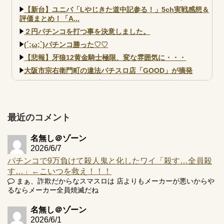
【新台】ユニバ「Lやじきた道中記参る！」5ch実戦感想＆
評価まとめ！「A...
２円パチンコを打つ事を決意しました。
(´;ω;`)パチンコ勝った♡♡
【悲報】牙狼12黄金騎士極限、変な雰囲気に・・・
大阪市宗右衛門町の違法パチスロ店「GOOD」が摘発
【北斗転生2も落ちた？】最近のパチスロ型式試験はミミズ
的な何かが通りにく...
【実戦報告】e黄門ちゃま寿限無 初日の評判まとめ！コン
プ報告あり！弱予告...
最近のコメント
アズールレーン スロット評価はコイン持ちの悪い疑似ボ天
井の軽い絆？
名無し＠ゾーン
2026/6/7
パチンコで9万負けて殺人鬼と化したワイ「殺す…全員殺
す…」←こいつを救え！！！
まぁ、詐欺だからなスマスロは 店よりもメーカーが悪いからや
るならメーカー全員焼滅だね
Powered by livedoor 相互RSS
名無し＠ゾーン
2026/6/1