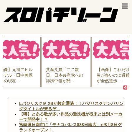
画像】元祖アヒル
共産党員「ここ数
【画像】これだけ
モデル・田中美保
日、日本共産党への
災が多いのに避難
んの現在...
誹謗中傷が酷...
が全然進歩...
LバジリスクⅣ XBが検定通過！！バジリスクナンバリン
グタイトルが来るぞ...
【噂】とある歌が多い作品の遊技機が従来とは別メーカ
ーで開発中！？
宮崎県日南市に「モナコパレス888日南店」が8月8日グ
ランドオープン！