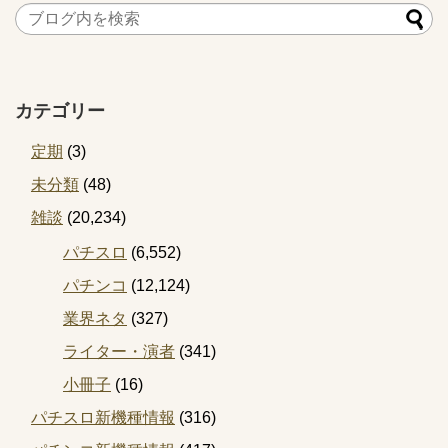
カテゴリー
定期
(3)
未分類
(48)
雑談
(20,234)
パチスロ
(6,552)
パチンコ
(12,124)
業界ネタ
(327)
ライター・演者
(341)
小冊子
(16)
パチスロ新機種情報
(316)