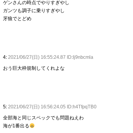
ゲンさんの時点でやりすぎやし
ガンツも調子に乗りすぎやし
牙狼でとどめ
4:
2021/06/27(日) 16:55:24.87 ID:Ij9nbcmla
おう巨大枠規制してくれよな
5:
2021/06/27(日) 16:56:24.05 ID:h4TfpqTB0
全部海と同じスペックでも問題ねえわ
海が1番出る