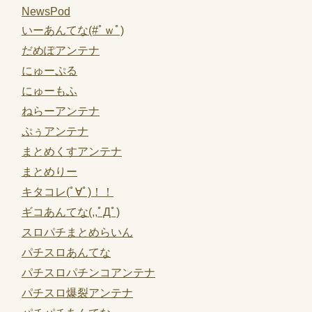
NewsPod
いーあんてな(#ﾟｗﾟ)
だめぽアンテナ
にゅーぷる
にゅーもふ
ねらーアンテナ
ぷぅアンテナ
まとめくすアンテナ
まとめりー
キタコレ(ﾟ∀ﾟ)！！
ギコあんてな(,,ﾟДﾟ)
スロパチまとめらいん
パチスロあんてな
パチスロパチンコアンテナ
パチスロ爆裂アンテナ