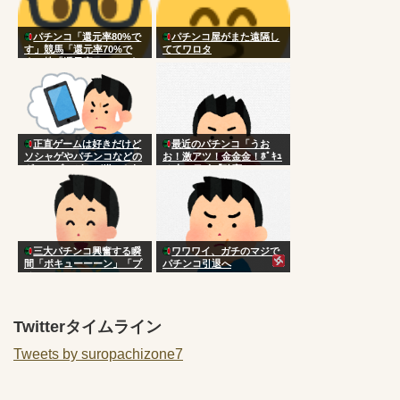
パチンコ「還元率80%で
パチンコ屋がまた遠隔し
す」競馬「還元率70%で
ててワロタ
す」株「還元率105％です
w」
正直ゲームは好きだけど
最近のパチンコ「うお
ソシャゲやパチンコなどの
お！激アツ！金金金！ﾎﾟｷｭ
ギャンブルゲーが嫌いな奴
ｰﾝ！」ワイ「確変か？」
三大パチンコ興奮する瞬
ワワワイ、ガチのマジで
間「ポキューーーン」「プ
パチンコ引退へ
チュン！！！！…」
Twitterタイムライン
Tweets by suropachizone7