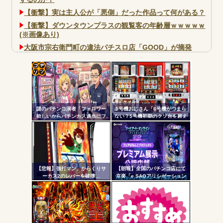
【衝撃】実は主人公が「悪側」だった作品って何がある？
【衝撃】ダウンタウンプラスの観覧客の年齢層ｗｗｗｗｗ
(※画像あり)
大阪市宗右衛門町の違法パチスロ店「GOOD」が摘発
パチンコで人気のないキャラを青色担当にするのやめろや
ワイ、パチンコ屋店員の目の前で会員カードを握り潰し
「今までありがとう」と...
コテ
無職のパチンコカス(22)なんやが、ワイの人生どれくらい
リン
ヤバいか教えて？...
謎のパチンコ演者「フォロワー
5号機おじさん「6号機がつまら
- 固
AngelBeats!とかいうクソアニメの思い出ｗｗｗ
欲しいからパチンカス適当にフ
ない？5号機初期のクソ台を超え
ォローしよう」「フォロー返し
る事は絶対に無理」
定リ
て来ないやつリムろ」←これで
ンク
何回もフォローしてくるのウザ
がられてますよ
自動
更新
【悲報】強打マン、からくりサ
【朗報】全国のパチンコ店にて
Powered by livedoor 相互RSS
ーカス2のレバーを破壊…
京楽「e SAOアリシゼーション
ツー
夜空」のデモ機プレミアム展示
が始まる！SAOファンは急
ル
げ！！！