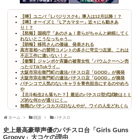
台、ガチで牙狼越えスペック
けで始めるんや？
ツー
で爆誕
ル
【噂】ユニバ「Lバジリスク4」導入は12月以降！？
【噂】オーイズミ「Lアカマター」近々にも動きあ
り！？
【怒報】国税庁「あのさぁ！君らがちゃんと納税してく
れないとこうなっちゃう...
【朗報】移民さんの価値、発表される
高市首相への賛同コメントの多さに苛立つ左派、これは
不正工作に違いない！と...
【衝撃】ジャンポケ斉藤の被害女性「バウムクーヘン売
ったりTikTokライ...
大阪市宗右衛門町の違法パチスロ店「GOOD」が摘発
大阪市宗右衛門町の違法パチスロ店「GOOD」が摘発
パチンコで人気のないキャラを青色担当にするのやめろ
や
【北斗転生2も落ちた？】最近のパチスロ型式試験はミミ
ズ的な何かが通りにく...
無職のパチンコカス(22)なんやが、ワイの人生どれくら
いヤバいか教えて？...
AngelBeats!とかいうクソアニメの思い出ｗｗｗ
ホーム
雑談
パチスロ
史上最高豪華声優のパチスロ台「Girls Guns
Groovy」大コケの理由