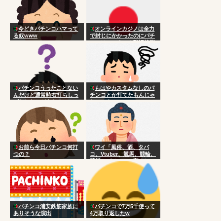
今どきパチンコハマって
オンラインカジノは全力
る奴www
で封じにかかったのにパチ
ンコはいつまでも黙認状態
なのはなんで？
パチンコうったことない
もはやカスタムなしのパ
んだけど通常時右打ちしっ
チンコとか打てたもんじゃ
ぱなしだとどうなるの？
ないのよ
お前ら今日パチンコ何打
ワイ「風俗、酒、タバ
つの？
コ、Vtuber、競馬、競輪、
競艇、パチンコ、宝くじ一
切やりません興味ありませ
ん」
パチンコ浦安鉄筋家族に
パチンコで7万5千使って
ありそうな演出
4万取り返したw