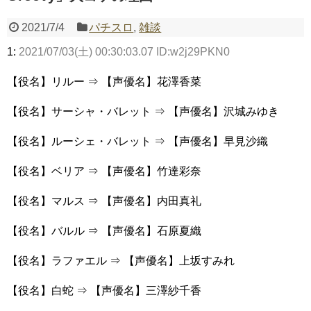
2021/7/4
パチスロ
,
雑談
Powered by livedoor 相互RSS
1:
2021/07/03(土) 00:30:03.07 ID:w2j29PKN0
【役名】リルー ⇒ 【声優名】花澤香菜
【役名】サーシャ・バレット ⇒ 【声優名】沢城みゆき
【役名】ルーシェ・バレット ⇒ 【声優名】早見沙織
【役名】ベリア ⇒ 【声優名】竹達彩奈
【役名】マルス ⇒ 【声優名】内田真礼
【役名】バルル ⇒ 【声優名】石原夏織
【役名】ラファエル ⇒ 【声優名】上坂すみれ
【役名】白蛇 ⇒ 【声優名】三澤紗千香