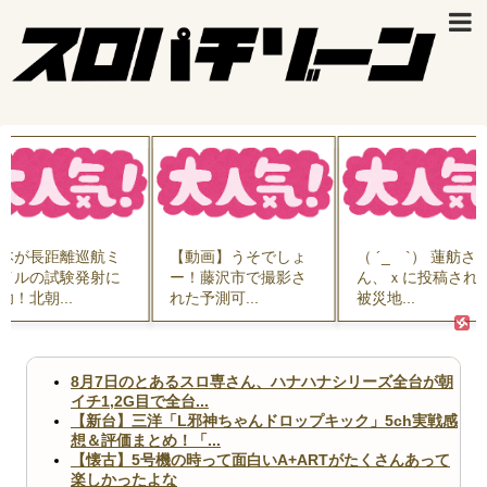
本が長距離巡航ミ
【動画】うそでしょ
（ ´_ゝ`） 蓮舫さ
イルの試験発射に
ー！藤沢市で撮影さ
ん、ｘに投稿され
功！北朝...
れた予測可...
被災地...
8月7日のとあるスロ専さん、ハナハナシリーズ全台が朝
イチ1,2G目で全台...
【新台】三洋「L邪神ちゃんドロップキック」5ch実戦感
想＆評価まとめ！「...
【懐古】5号機の時って面白いA+ARTがたくさんあって
楽しかったよな