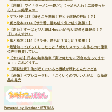
【悲報】 ワイ「ラーメン一袋だけじゃ足らんわ！二袋作った
ろ！」→結果ｗｗ...
ママパチ #27【好きこそ無敵！神ヒキ炸裂の神回！？】
嵐と松本 #114【サラ番、勝ち組？負け組？楽勝！】
【新台】すーぱぁびん娘はHooah!がない謎多き爆裂台！？
【しゅんすけT...
嵐と松本 #114【サラ番、勝ち組？負け組？楽勝！】
最近知ってびっくりしたこと『ポカリスエットを作るのに億単
位先行投資してい...
【ヤバ杉】日本の無車検車「実は俺たち20万台も走ってます
ｗ」←これどうす...
【閲覧注意】俺が近くにいると機械が壊れるんだけどさ
【画像】ペプシコーラ社、「こういうのでいいんだよ」な新商
品を発売
Powered by livedoor 相互RSS