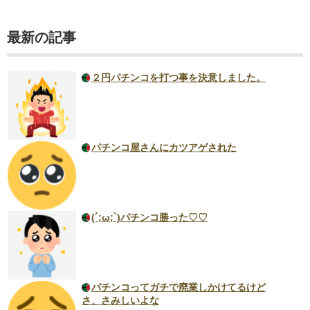
最新の記事
２円パチンコを打つ事を決意しました。
パチンコ屋さんにカツアゲされた
(´;ω;`)パチンコ勝った♡♡
パチンコってガチで廃業しかけてるけど
さ、さみしいよな