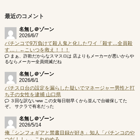
プ報告あり！弱予告...
アズールレーン スロット評価はコイン持ちの悪い疑似ボ天
最近のコメント
井の軽い絆？
名無し＠ゾーン
2026/6/7
パチンコで9万負けて殺人鬼と化したワイ「殺す…全員殺
す…」←こいつを救え！！！
Powered by livedoor 相互RSS
まぁ、詐欺だからなスマスロは 店よりもメーカーが悪いからや
るならメーカー全員焼滅だね
名無し＠ゾーン
2026/6/1
パチスロ台の設定を漏らした疑いでマネージャー男性と打
ち子の女性を逮捕 山口県
３回な訳ないww この女毎日朝早くから並んで台確保してた
ぞ。 サクラで有名だった
名無し＠ゾーン
2026/5/14
俺「シンフォギアと禁書目録が好き」知人「パチンコのや
つだ！！」←これやめろ