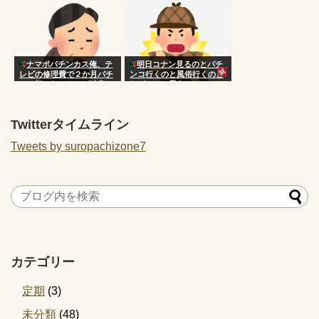
ナマポパチンカス俺、テ
明日コナン見るのとパチ
レビの修理費で２か月パチ
ンコ行くのと風俗行くのど
ンコ打てないことが確定し
れがいいと思う？
てしまう
Twitterタイムライン
Tweets by suropachizone7
カテゴリー
定期
(3)
未分類
(48)