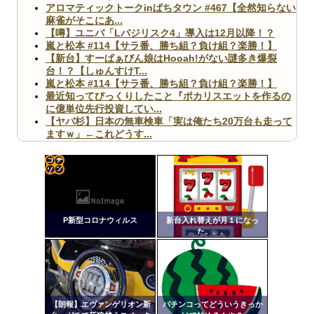
アロマティックトークinぱちタウン #467【全然知らない
麻雀がそこにあ...
【噂】ユニバ「Lバジリスク4」導入は12月以降！？
嵐と松本 #114【サラ番、勝ち組？負け組？楽勝！】
【新台】すーぱぁびん娘はHooah!がない謎多き爆裂
台！？【しゅんすけT...
嵐と松本 #114【サラ番、勝ち組？負け組？楽勝！】
最近知ってびっくりしたこと『ポカリスエットを作るの
に億単位先行投資してい...
【ヤバ杉】日本の無車検車「実は俺たち20万台も走って
ますｗ」←これどうす...
【閲覧注意】俺が近くにいると機械が壊れるんだけどさ
【画像】ペプシコーラ社、「こういうのでいいんだよ」
な新商品を発売
コテ
リン
P新型コロナウィルス
新台入れ替えが月１になっ
- 固
た。。。
定リ
Powered by livedoor 相互RSS
ンク
自動
更新
【朗報】エヴァンゲリオン新
パチンコってどういうきっか