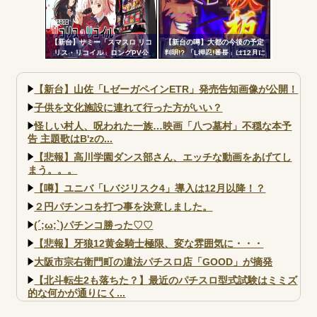
がられてますよ
【新台】サミー「スマスロ リコ
【新台の噂】大都の今後の予定
リス・リコイル」ロングPV公
判明!? 「L押忍!番長」は12月に
開！新時代の疑似ボ連打を体感
登場か
せよ！！！
【新台】山佐「LゼーガペインETR」発売告知画像が公開！
子供を文化施設に連れて行った方がいい？
怪しい村人、呪われた一族…映画「八つ墓村」不穏な本予
告 主題歌はB'zの...
【悲報】高川学園ダンス部さん、エッチな動画をあげてし
まう。。。
【噂】ユニバ「Lバジリスク4」導入は12月以降！？
２円パチンコを打つ事を決意しました。
(´;ω;`)パチンコ勝った♡♡
【悲報】牙狼12黄金騎士極限、変な雰囲気に・・・
大阪市宗右衛門町の違法パチスロ店「GOOD」が摘発
【北斗転生2も落ちた？】最近のパチスロ型式試験はミミズ
的な何かが通りにく...
【実戦報告】e黄門ちゃま寿限無 初日の評判まとめ！コン