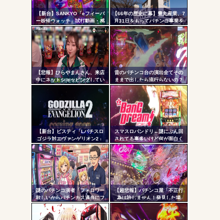
リン
AngelBeats!とかいうクソアニメの思い出ｗｗｗ
【新台】SANKYO「eフィーバ
【66年の歴史に幕】豊丸産業、7
- 固
ー妖怪ウォッチ」試打動画・感
月31日をもってパチンコ事業を
想まとめ！流石にこれは覇権だ
停止へ ナナシーやコマコマ倶
定リ
ろ！SSS評価
楽部マやウィッチブレイド…た
ンク
くさんの名機をありがとう
自動
Powered by livedoor 相互RSS
更新
【悲報】ひらやまんさん、来店
昔のパチンコ台の演出全てその
中にネットショッピングしてい
ままで出したら流行らないの？
ツー
る様子を撮影された挙句シバタ
ーさんに密告されてしまう…
ル
【新台】ビスティ「Lパチスロ
スマスロバンドリ←謎にぶん回
ゴジラ対エヴァンゲリオン2」
されてる事多いけど何が面白く
PV第一弾公開！Gの衝撃再
て打ってるの？？？
来！！！
謎のパチンコ演者「フォロワー
【超悲報】パチンコ屋「不正行
欲しいからパチンカス適当にフ
為は許しません！発見した場
ォローしよう」「フォロー返し
合、警察へ通報します
て来ないやつリムろ」←これで
よ！！！」
何回もフォローしてくるのウザ