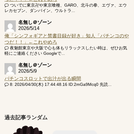
ついでに東京卍や東京喰種、GARO、北斗の拳、エヴァ、エウ
レカセブン、ダンバイン、ウルトラ...
名無し＠ゾーン
2026/5/14
俺「シンフォギアと禁書目録が好き」知人「パチンコのや
つだ！！」←これやめろ
夜魅館東京や大阪で心も体もリラックスしたい時は、ぜひお気
軽にご連絡ください Googleで...
名無し＠ゾーン
2026/5/9
パチンコスロットで出汁が出る瞬間
8: 2026/04/30(木) 17:44:48.16 ID:2mGa9Mcq0 先読...
過去記事ランダム