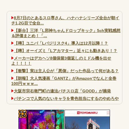
8月7日のとあるスロ専さん、ハナハナシリーズ全台が朝イ
チ1,2G目で全台...
【新台】三洋「L邪神ちゃんドロップキック」5ch実戦感想
＆評価まとめ！「...
【噂】ユニバ「Lバジリスク4」導入は12月以降！？
【噂】オーイズミ「Lアカマター」近々にも動きあり！？
メーカーはデカヘソ8個保留3個返しのミドル機を出せ
よ！！！！
【衝撃】実は主人公が「悪側」だった作品って何がある？
【朗報】大人気漫画「GANTZ」がAmazonでなんと全巻
100円ｗｗｗ...
大阪市宗右衛門町の違法パチスロ店「GOOD」が摘発
パチンコで人気のないキャラを青色担当にするのやめろや
ワイ、パチンコ屋店員の目の前で会員カードを握り潰し
「今までありがとう」と...
無職のパチンコカス(22)なんやが、ワイの人生どれくらい
コテ
ヤバいか教えて？...