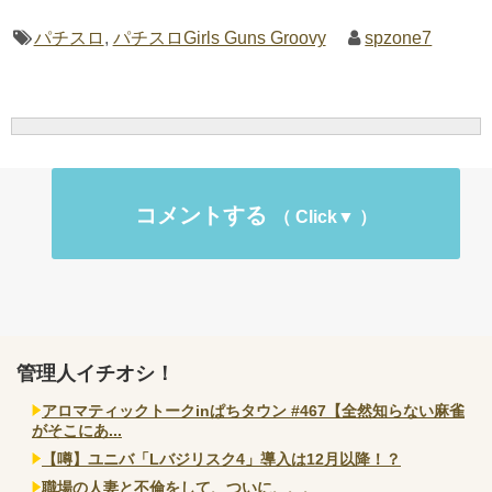
パチスロ
,
パチスロGirls Guns Groovy
spzone7
コメントする
管理人イチオシ！
アロマティックトークinぱちタウン #467【全然知らない麻雀
がそこにあ...
【噂】ユニバ「Lバジリスク4」導入は12月以降！？
職場の人妻と不倫をして、ついに、、、