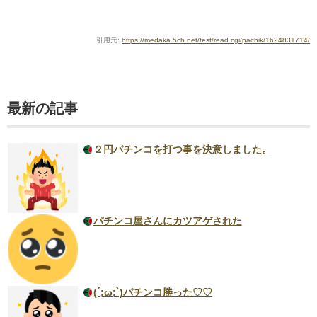
引用元:
https://medaka.5ch.net/test/read.cgi/pachik/1624831714/
最新の記事
２円パチンコを打つ事を決意しました。
パチンコ屋さんにカツアゲされた
(´;ω;`)パチンコ勝った♡♡