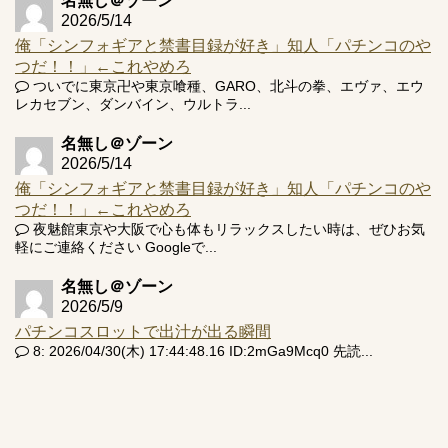
名無し＠ゾーン
2026/5/14
俺「シンフォギアと禁書目録が好き」知人「パチンコのや
つだ！！」←これやめろ
ついでに東京卍や東京喰種、GARO、北斗の拳、エヴァ、エウ
レカセブン、ダンバイン、ウルトラ...
名無し＠ゾーン
2026/5/14
俺「シンフォギアと禁書目録が好き」知人「パチンコのや
つだ！！」←これやめろ
夜魅館東京や大阪で心も体もリラックスしたい時は、ぜひお気
軽にご連絡ください Googleで...
名無し＠ゾーン
2026/5/9
パチンコスロットで出汁が出る瞬間
8: 2026/04/30(木) 17:44:48.16 ID:2mGa9Mcq0 先読...