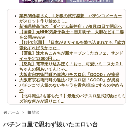
円セール実施中！！とりあえ
イム直前台をエナしまくる｣
ツー
ず全部買うやろｗｗｗｗｗ
が通用しなくなる
ル
業界関係者さん、L牙狼の試打感想「パチンコメーカー
がスロット作り始めまし...
新潟県妙高市の「ダイナム新井店」が8月23日で閉店へ
【画像】元NHK気象予報士・吉井明子 大胆なビキニ姿
を公開wwww
【ﾈｯﾄで話題】『日本がミサイルを撃ち込まれても「武力
強化すれば良かった...
【画像】速水もこみちが新オープンしたカフェ、サンド
イッチ1つ3000円←...
【怒報】電車乗り込みぼく「おっ、可愛いミニスカＯＬ
ちゃんの隣あいてんじゃ...
大阪市宗右衛門町の違法パチスロ店「GOOD」が摘発
大阪市宗右衛門町の違法パチスロ店「GOOD」が摘発
パチンコで人気のないキャラを青色担当にするのやめろ
や
【北斗転生2も落ちた？】最近のパチスロ型式試験はミミ
ズ的な何かが通りにく...
無職のパチンコカス(22)なんやが、ワイの人生どれくら
いヤバいか教えて？...
ホーム
雑談
AngelBeats!とかいうクソアニメの思い出ｗｗｗ
パチンコ屋で思わず抜いたエロい台