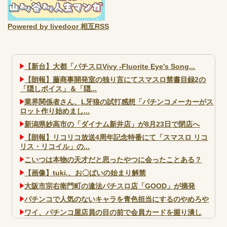
Powered by livedoor 相互RSS
【新台】大都「パチスロVivy -Fluorite Eye's Song...
【朗報】藤商事開発室の独り言にてスマスロ禁書目録2の
「隠しボイス」＆「隠...
業界関係者さん、L牙狼の試打感想「パチンコメーカーがス
ロット作り始めまし...
新潟県妙高市の「ダイナム新井店」が8月23日で閉店へ
【朗報】リコリコ放送4周年記念特番にて「スマスロ リコ
リス・リコイル」の...
こいつは本物の天才だと思ったやつに会ったことある？
【画像】tuki.、お〇ぱいの始まり解禁
大阪市宗右衛門町の違法パチスロ店「GOOD」が摘発
パチンコで人気のないキャラを青色担当にするのやめろや
ワイ、パチンコ屋店員の目の前で会員カードを握り潰し
「今までありがとう」と...