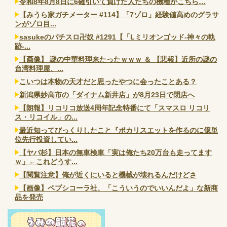
令和8年8月8日に6確引いて負けた人たちの機種がこちら…
【みうら家ガチメーター #114】「7ゾロ」経験値高めのグラサ
ンがゾロ目...
sasukeのパチスロ卍奴 #1291【「Lミリオンゴッド-神々の軌
跡-...
【画像】 謎の中華料理来たったｗｗｗ ＆ 【悲報】近所の謎の
台湾料理屋、...
こいつは本物の天才だと思ったやつに会ったことある？
新潟県妙高市の「ダイナム新井店」が8月23日で閉店へ
【朗報】リコリコ放送4周年記念特番にて「スマスロ リコリ
ス・リコイル」の...
最近知ってびっくりしたこと『ポカリスエットを作るのに億単
位先行投資してい...
【ヤバ杉】日本の無車検車「実は俺たち20万台も走ってます
ｗ」←これどうす...
【閲覧注意】俺が近くにいると機械が壊れるんだけどさ
【画像】ペプシコーラ社、「こういうのでいいんだよ」な新商
品を発売