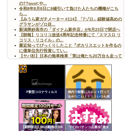
の??quot;や...
令和8年8月8日に6確引いて負けた人たちの機種がこち
ら…
【みうら家ガチメーター #114】「7ゾロ」経験値高めの
グラサンがゾロ目...
新潟県妙高市の「ダイナム新井店」が8月23日で閉店へ
【朗報】リコリコ放送4周年記念特番にて「スマスロ リ
コリス・リコイル」の...
最近知ってびっくりしたこと『ポカリスエットを作るの
に億単位先行投資してい...
【ヤバ杉】日本の無車検車「実は俺たち20万台も走って
ますｗ」←これどうす...
【閲覧注意】俺が近くにいると機械が壊れるんだけどさ
【画像】ペプシコーラ社、「こういうのでいいんだよ」
な新商品を発売
コテ
リン
P新型コロナウィルス
都内で頻繁にスロット打って
- 固
るやつこい！！！！いつも何
打ってる！！！
定リ
Powered by livedoor 相互RSS
ンク
自動
更新
【期間限定】MGS動画が100
ワイのパチンコ必勝法｢遊タ