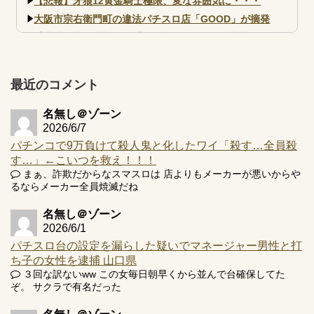
【悲報】牙狼12黄金騎士極限、変な雰囲気に・・・
大阪市宗右衛門町の違法パチスロ店「GOOD」が摘発
【北斗転生2も落ちた？】最近のパチスロ型式試験はミミズ
的な何かが通りにく...
【実戦報告】e黄門ちゃま寿限無 初日の評判まとめ！コン
プ報告あり！弱予告...
最近のコメント
アズールレーン スロット評価はコイン持ちの悪い疑似ボ天
井の軽い絆？
名無し＠ゾーン
2026/6/7
パチンコで9万負けて殺人鬼と化したワイ「殺す…全員殺
す…」←こいつを救え！！！
まぁ、詐欺だからなスマスロは 店よりもメーカーが悪いからや
るならメーカー全員焼滅だね
Powered by livedoor 相互RSS
名無し＠ゾーン
2026/6/1
パチスロ台の設定を漏らした疑いでマネージャー男性と打
ち子の女性を逮捕 山口県
３回な訳ないww この女毎日朝早くから並んで台確保してた
ぞ。 サクラで有名だった