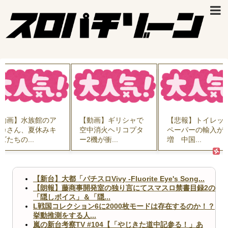
動画】水族館のア
【動画】ギリシャで
【悲報】トイレッ
カさん、夏休みキ
空中消火ヘリコプタ
ペーパーの輸入が
ズたちの...
ー2機が衝...
増 中国...
【新台】大都「パチスロVivy -Fluorite Eye's Song...
【朗報】藤商事開発室の独り言にてスマスロ禁書目録2の
「隠しボイス」＆「隠...
L戦国コレクション6に2000枚モードは存在するのか！？
挙動推測をする人...
嵐の新台考察TV #104【「やじきた道中記参る！」あ