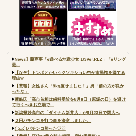
南国育ちみたいなリメイク機っ
e女神のカフェテラスの収支がマ
て山程出たけど、結局元の4号機
イナス1000kに到達した…
では公開されていた部分を公開
しないから客が疑心暗鬼になっ
て打たないんだよな
【新台】サンセイ「パチスロ牙
【朗報】解析サイトさん、戦コ
狼-闇を照らす者-」スペック情報
レ6の周期狙いの項目に「もがみ
判明！純増約9.1枚のAT機、疑似
んの尻画像」を採用
ボ突破型、究極魔戒RUSHは継続
率82.6%のバトルタイプAT
News】藤商事「e遊べる地獄少女 1/3Ver.RLZ」「eリング
最...
【なぞ】トンボとかいうクソキショい虫が市民権を得てる
理由w
【悲報】女性さん「9kg痩せました！」男「前の方が良か
ったな」
蓮舫氏「高市首相は歯科受診を8月6日（原爆の日）を避け
て行くべきお立場で...
新潟県妙高市の「ダイナム新井店」が8月23日で閉店へ
２円パチンコを打つ事を決意しました。
(´;ω;`)パチンコ勝った♡♡