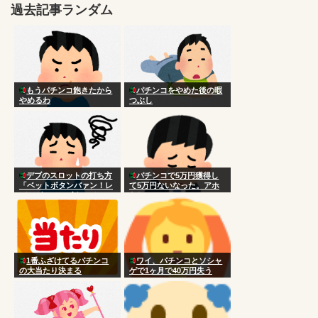
過去記事ランダム
もうパチンコ飽きたから
パチンコをやめた後の暇
やめるわ
つぶし
デブのスロットの打ち方
パチンコで5万円獲得し
「ベットボタンバァン！レ
て5万円ないなった。アホ
バーガァン！ボタンベシッ
らし
ベシッベシッ！」
1番ふざけてるパチンコ
ワイ、パチンコとソシャ
の大当たり決まる
ゲで1ヶ月で40万円失う