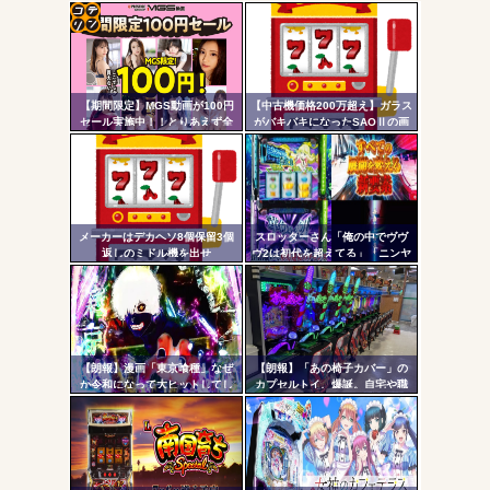
無職のパチンコカス(22)なんやが、ワイの人生どれくらい
ヤバいか教えて？...
コテ
AngelBeats!とかいうクソアニメの思い出ｗｗｗ
リン
【期間限定】MGS動画が100円
【中古機価格200万超え】ガラス
- 固
セール実施中！！とりあえず全
がバキバキになったSAOⅡの画
部買うやろｗｗｗｗｗ
像が話題に…
定リ
ンク
Powered by livedoor 相互RSS
自動
更新
メーカーはデカヘソ8個保留3個
スロッターさん「俺の中でヴヴ
返しのミドル機を出せ
ヴ2は初代を超えてる」「ニンヤ
ツー
よ！！！！
メで状況が一変するのも良いス
パイスになってる」
ル
【朗報】漫画「東京喰種」なぜ
【朗報】「あの椅子カバー」の
か令和になって大ヒットしてし
カプセルトイ、爆誕。自宅や職
まうｗｗｗ
場をパチンコ屋にしちゃおうｗ
ｗｗ