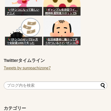
パチンコになって欲しい
ギャンブル依存症ワイ、
アニメ
精神科通院後スロットで5
万勝ち
パチンコのせいで2ヶ月
生活保護者に働けって言
で全財産1000万失った
うやついるけどパチンコに
行くなって言うのおかしく
ない？
Twitterタイムライン
Tweets by suropachizone7
カテゴリー