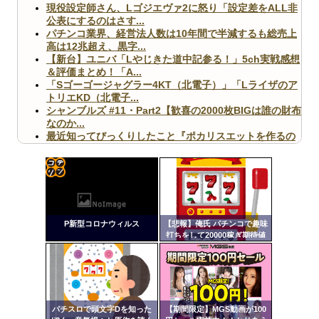
現役設定師さん、Lゴジエヴァ2に怒り「設定差をALL非
公表にするのはさす...
パチンコ業界、経営法人数は10年間で半減するも総売上
高は12兆超え、黒字...
【新台】ユニバ「Lやじきた道中記参る！」5ch実戦感想
＆評価まとめ！「A...
「Sゴーゴージャグラー4KT（北電子）」「Lライザのア
トリエKD（北電子...
シャンブルズ #11・Part2【歓喜の2000枚BIGは誰の財布
なのか...
最近知ってびっくりしたこと『ポカリスエットを作るの
に億単位先行投資してい...
【ヤバ杉】日本の無車検車「実は俺たち20万台も走って
ますｗ」←これどうす...
【閲覧注意】俺が近くにいると機械が壊れるんだけどさ
コテ
【画像】ペプシコーラ社、「こういうのでいいんだよ」
リン
な新商品を発売
P新型コロナウィルス
【悲報】俺氏 パチンコで趣味
- 固
打ちをして20000稼ぎ期待値
稼働をして27000円失う
定リ
ンク
自動
Powered by livedoor 相互RSS
更新
パチスロで頭文字Dを知った
【期間限定】MGS動画が100