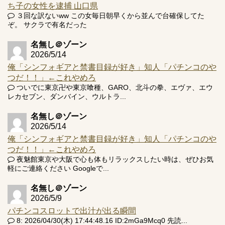
ち子の女性を逮捕 山口県
３回な訳ないww この女毎日朝早くから並んで台確保してた
ぞ。 サクラで有名だった
名無し＠ゾーン
2026/5/14
俺「シンフォギアと禁書目録が好き」知人「パチンコのや
つだ！！」←これやめろ
ついでに東京卍や東京喰種、GARO、北斗の拳、エヴァ、エウ
レカセブン、ダンバイン、ウルトラ...
名無し＠ゾーン
2026/5/14
俺「シンフォギアと禁書目録が好き」知人「パチンコのや
つだ！！」←これやめろ
夜魅館東京や大阪で心も体もリラックスしたい時は、ぜひお気
軽にご連絡ください Googleで...
名無し＠ゾーン
2026/5/9
パチンコスロットで出汁が出る瞬間
8: 2026/04/30(木) 17:44:48.16 ID:2mGa9Mcq0 先読...