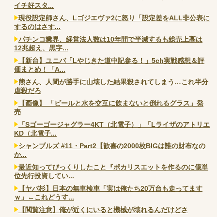
イチ好スタ...
現役設定師さん、Lゴジエヴァ2に怒り「設定差をALL非公表に
するのはさす...
パチンコ業界、経営法人数は10年間で半減するも総売上高は
12兆超え、黒字...
【新台】ユニバ「Lやじきた道中記参る！」5ch実戦感想＆評
価まとめ！「A...
熊さん、人間が勝手に山壊した結果殺されてしまう…これ半分
虐殺だろ
【画像】 「ビールと水を交互に飲まないと倒れるグラス」発
売
「Sゴーゴージャグラー4KT（北電子）」「Lライザのアトリエ
KD（北電子...
シャンブルズ #11・Part2【歓喜の2000枚BIGは誰の財布なの
か...
最近知ってびっくりしたこと『ポカリスエットを作るのに億単
位先行投資してい...
【ヤバ杉】日本の無車検車「実は俺たち20万台も走ってます
ｗ」←これどうす...
【閲覧注意】俺が近くにいると機械が壊れるんだけどさ