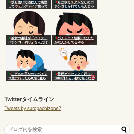
僕も働いて酒飲んで喫煙
もはやカスタムなしのパ
してヴェルファイア乗って
チンコとか打てたもんじゃ
パチンコ行って結婚して子
ないのよ
供いて家建てて親孝行した
かった
彼女の趣味が「バイク、
パチンコ７連敗中なんだ
パチンコ、釣り」なんだけ
がなんかしてるやろ
ど
こどもの日なのでパチン
最近ゲーセンよく行って
コ屋に行ったら8万円盗ら
3000円くらい秒で無くなる
れたんだがこの国おかしい
んだけどこれもしかしてパ
だろ
チンコ行ったほうがよく
ね？
Twitterタイムライン
Tweets by suropachizone7