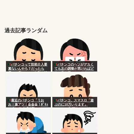
過去記事ランダム
パチンコって技術介入要
パチンコのヘソがデカく
素ないんやろ？だったら
ても左の調整が悪ければど
長々と座ってるの無駄な時
うと言う事はねんだよ
間じゃね
最近のパチンコ「うお
パチンコ、スマスロ「遊
お！激アツ！金金金！ﾎﾟｷｭ
ぶのに10万いります」
ｰﾝ！」ワイ「確変か？」
Switch2「5万出してくれた
らずっと遊べます」