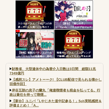
鎖の爽怪感！！！
像が話題に…
スロッターさん「マギレコの冷
【新台】「推しの子」
遇ってどんな感じになるの？」
×「Fields」パチスロプロジェク
ト特報ムービー公開！推しの子
でBITESやれるんか！？_
【朗報】複数のパチンコメーカ
喰種キッズさん「エンディング
ー「リコリコが高稼働か…時代
で喰揃い狙ってる人ってあれ何
はライトミドルだ！」
の意味があるの？」
財務省、大型連休中の為替介入日数は3日間 総額11兆
7349億円
【感想スレ】アメトーーク! 【CLUB配信で見られる懐かし
回傑作回】
岸谷五朗の息子の蘭丸「俺達喫煙者も税金を払ってる。行
政は責任を持って喫煙...
【新台】ユニバ「Lやじきた道中記参る！」5ch実戦感想＆
評価まとめ！「A...