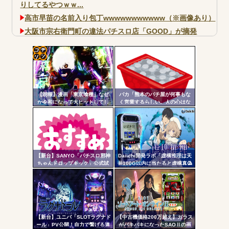
りしてるやつｗｗ...
高市早苗の名前入り包丁wwwwwwwwwww（※画像あり）
大阪市宗右衛門町の違法パチスロ店「GOOD」が摘発
パチンコで人気のないキャラを青色担当にするのやめろや
ワイ、パチンコ屋店員の目の前で会員カードを握り潰し
「今までありがとう」と...
コテ
無職のパチンコカス(22)なんやが、ワイの人生どれくらい
リン
ヤバいか教えて？...
【朗報】漫画「東京喰種」なぜ
バカ「熊本のパチ屋が何事もな
- 固
AngelBeats!とかいうクソアニメの思い出ｗｗｗ
か令和になって大ヒットしてし
く営業するらしい。人の心はな
まうｗｗｗ
いのか」←なんでも自粛させた
定リ
がるヤツって害悪だよな
ンク
自動
更新
【新台】SANYO「パチスロ邪神
Daiichi開発ラボ「虚構推理は天
Powered by livedoor 相互RSS
ちゃんドロップキック」公式試
井100G以内に当たると虚構真偽
ツー
打動画公開！演出の作り込みい
が2回当選するまで転落しない状
いなｗｗｗ
態に突入するぞ。300G・700G
ル
の天井も一緒」
【新台】ユニバ「SLOTラグナド
【中古機価格200万超え】ガラス
ール」PV公開！自力で繋げる連
がバキバキになったSAOⅡの画