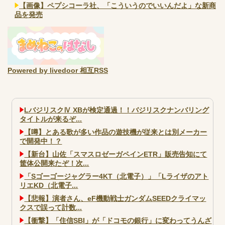
【画像】ペプシコーラ社、「こういうのでいいんだよ」な新商
品を発売
Powered by livedoor 相互RSS
LバジリスクⅣ XBが検定通過！！バジリスクナンバリング
タイトルが来るぞ...
【噂】とある歌が多い作品の遊技機が従来とは別メーカー
で開発中！？
【新台】山佐「スマスロゼーガペインETR」販売告知にて
筐体公開来たぞ！次...
「Sゴーゴージャグラー4KT（北電子）」「Lライザのアト
リエKD（北電子...
【悲報】演者さん、eF機動戦士ガンダムSEEDクライマッ
クスで誤って計数...
【衝撃】「住信SBI」が「ドコモの銀行」に変わってうんざ