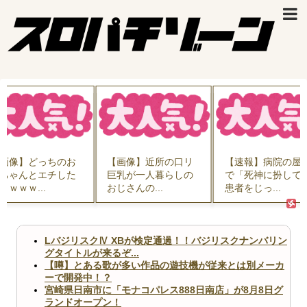
【画像】近所の口リ
【速報】病院の屋上
【画像】どのくノ
巨乳が一人暮らしの
で「死神に扮して」
を快楽責めしたい
じさんの...
患者をじっ...
ｗｗｗｗ...
LバジリスクⅣ XBが検定通過！！バジリスクナンバリン
グタイトルが来るぞ...
【噂】とある歌が多い作品の遊技機が従来とは別メーカ
ーで開発中！？
宮崎県日南市に「モナコパレス888日南店」が8月8日グ
ランドオープン！