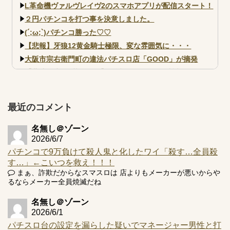
L革命機ヴァルヴレイヴ2のスマホアプリが配信スタート！
２円パチンコを打つ事を決意しました。
(´;ω;`)パチンコ勝った♡♡
【悲報】牙狼12黄金騎士極限、変な雰囲気に・・・
大阪市宗右衛門町の違法パチスロ店「GOOD」が摘発
【北斗転生2も落ちた？】最近のパチスロ型式試験はミミズ
的な何かが通りにく...
【実戦報告】e黄門ちゃま寿限無 初日の評判まとめ！コン
プ報告あり！弱予告...
最近のコメント
アズールレーン スロット評価はコイン持ちの悪い疑似ボ天
井の軽い絆？
名無し＠ゾーン
2026/6/7
パチンコで9万負けて殺人鬼と化したワイ「殺す…全員殺
す…」←こいつを救え！！！
まぁ、詐欺だからなスマスロは 店よりもメーカーが悪いからや
るならメーカー全員焼滅だね
Powered by livedoor 相互RSS
名無し＠ゾーン
2026/6/1
パチスロ台の設定を漏らした疑いでマネージャー男性と打