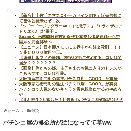
ぼく、意気揚々と原作を読ん
円セール実施中！！とりあえ
ツー
だら第一話からなつきがパパ
ず全部買うやろｗｗｗｗｗ
活してて困惑
ル
【新台】山佐「スマスロゼーガペインETR」販売告知に
て筐体公開来たぞ！次...
「Sゴーゴージャグラー4KT（北電子）」「Lライザのア
トリエKD（北電子...
SpaceX、米国防関連技術保護を重視し供給連鎖から中
国系を完全排除へ ...
【ニュース】日本製メモリに世界中から注文殺到！！！
１兆５０００億円で工...
【速報】ルフィの幹部、懲役20年に決定する←コレは妥
当か？？？？？？？
【画像】俺たちの姫、佳子さまのお気に入りのドレスが
こちらです←コレは可愛...
大阪市宗右衛門町の違法パチスロ店「GOOD」が摘発
大阪市宗右衛門町の違法パチスロ店「GOOD」が摘発
パチンコで人気のないキャラを青色担当にするのやめろ
や
【北斗転生2も落ちた？】最近のパチスロ型式試験はミミ
ズ的な何かが通りにく...
無職のパチンコカス(22)なんやが、ワイの人生どれくら
ホーム
雑談
いヤバいか教えて？...
AngelBeats!とかいうクソアニメの思い出ｗｗｗ
パチンコ屋の換金所が絵になってて草ww