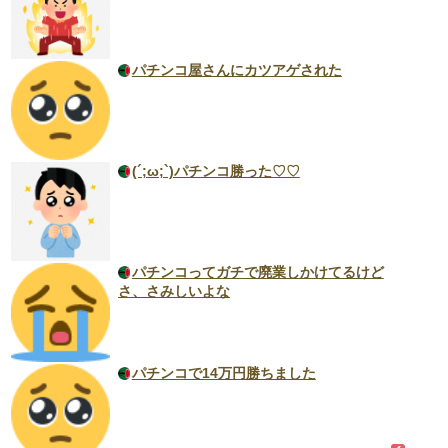
パチンコ屋さんにカツアゲされた
(´;ω;`)パチンコ勝った♡♡
パチンコってガチで廃業しかけてるけど
さ、さみしいよな
パチンコで14万円勝ちました