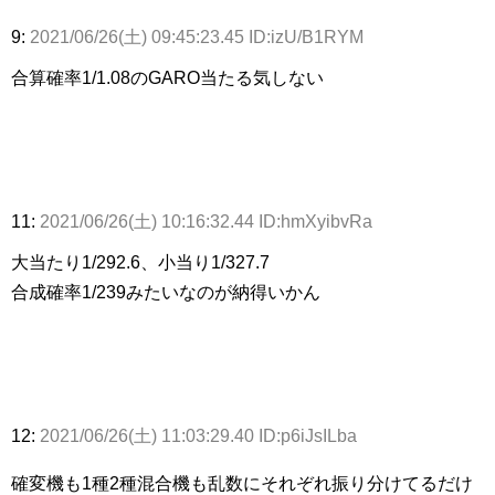
9:
2021/06/26(土) 09:45:23.45 ID:izU/B1RYM
合算確率1/1.08のGARO当たる気しない
11:
2021/06/26(土) 10:16:32.44 ID:hmXyibvRa
大当たり1/292.6、小当り1/327.7
合成確率1/239みたいなのが納得いかん
12:
2021/06/26(土) 11:03:29.40 ID:p6iJsILba
確変機も1種2種混合機も乱数にそれぞれ振り分けてるだけ