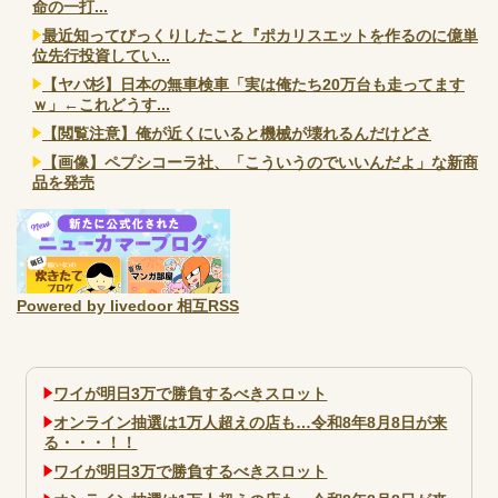
命の一打...
最近知ってびっくりしたこと『ポカリスエットを作るのに億単
位先行投資してい...
【ヤバ杉】日本の無車検車「実は俺たち20万台も走ってます
ｗ」←これどうす...
【閲覧注意】俺が近くにいると機械が壊れるんだけどさ
【画像】ペプシコーラ社、「こういうのでいいんだよ」な新商
品を発売
Powered by livedoor 相互RSS
ワイが明日3万で勝負するべきスロット
オンライン抽選は1万人超えの店も…令和8年8月8日が来
る・・・！！
ワイが明日3万で勝負するべきスロット