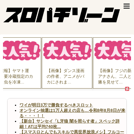
悲報】ヤマト運
【画像】ダンス漫画
【画像】フジの新
、要冷蔵指定のカ
の作者、アニメがバ
アナさん、二人と
ト虫を冷凍...
カにされま...
腋を見せて...
ワイが明日3万で勝負するべきスロット
オンライン抽選は1万人超えの店も…令和8年8月8日が来
る・・・！！
【新台】サンセイ「L牙狼 闇を照らす者」スペック詳
細！ATは平均740枚...
【スマスロとんでもスキルで異世界放浪メシ】フルコー