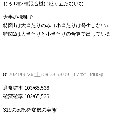
じゃ1種2種混合機は成り立たないな
大半の機種で
特図1は大当たりのみ（小当たりは発生しない）
特図2は大当たりと小当たりの合算で出している
8:
2021/06/26(土) 09:38:58.09 ID:7bx5DduGp
通常確率 103/65,536
確変確率 102/65,536
319の50%確変機の実態