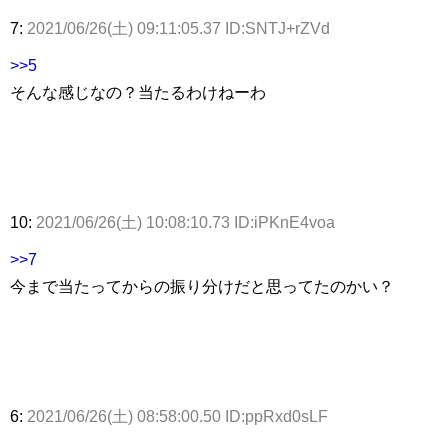
7:
2021/06/26(土) 09:11:05.37 ID:SNTJ+rZVd
>>5
そんな感じなの？当たるわけねーわ
10:
2021/06/26(土) 10:08:10.73 ID:iPKnE4voa
>>7
今まで当たってからの振り分けだと思ってたのかい？
6:
2021/06/26(土) 08:58:00.50 ID:ppRxd0sLF