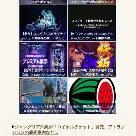
いせが酷すぎる…
ィギュア発売記念の新作アニメ
ツー
が公開される！無名ちゃんでっ
っっっっっっっっかｗｗｗ
ル
【新台】ユニバ「SLOTラグナド
神「パチンコかパチスロのどち
ール」予告映像公開！パチンコ
らかのコンプリート機能を廃止
版面白かったし期待だな！！！
して出し放題にします！」←ど
っち選ぶ？？？
【朗報】全国のパチンコ店にて
【新台の噂】大都の今後の予定
京楽「e SAOアリシゼーション
判明!? 「L押忍!番長」は12月に
夜空」のデモ機プレミアム展示
登場か
が始まる！SAOファンは急
げ！！！
パチンカスさん「お前らに豊丸
お前ら「周期抽選嫌い」←なぜ
を名残惜しむ資格なんてない
メーカーは周期抽選の台ばかり
よ。お前らが打たなかったせい
出すんだ？
で豊丸はパチンコ事業をやめ
た」
ジャングリア沖縄が「ロイヤルチケット」発売、アトラク
ションの優先案内など...