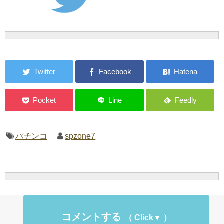
パチンコ
spzone7
コメントする