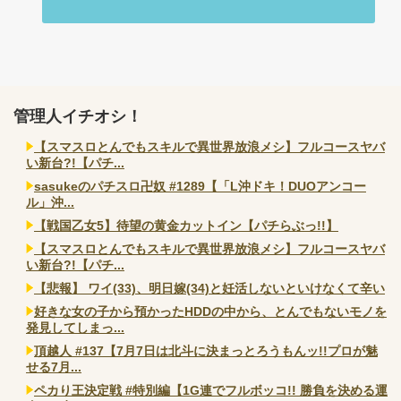
管理人イチオシ！
【スマスロとんでもスキルで異世界放浪メシ】フルコースヤバ
い新台?!【パチ...
sasukeのパチスロ卍奴 #1289【「L沖ドキ！DUOアンコー
ル」沖...
【戦国乙女5】待望の黄金カットイン【パチらぶっ!!】
【スマスロとんでもスキルで異世界放浪メシ】フルコースヤバ
い新台?!【パチ...
【悲報】 ワイ(33)、明日嫁(34)と妊活しないといけなくて辛い
好きな女の子から預かったHDDの中から、とんでもないモノを
発見してしまっ...
頂越人 #137【7月7日は北斗に決まっとろうもんッ!!プロが魅
せる7月...
ペカり王決定戦 #特別編【1G連でフルボッコ!! 勝負を決める運