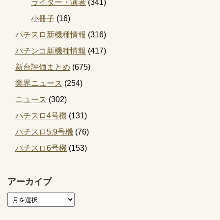
ライター・演者
(341)
小冊子
(16)
パチスロ新機種情報
(316)
パチンコ新機種情報
(417)
新台評価まとめ
(675)
業界ニュース
(254)
ニュース
(302)
パチスロ4号機
(131)
パチスロ5.9号機
(76)
パチスロ6号機
(153)
アーカイブ