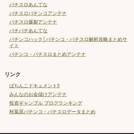
パチスロあんてな
パチスロパチンコアンテナ
パチスロ爆裂アンテナ
パチパチあんてな
パチンコハック│パチンコ・パチスロ解析攻略まとめサ
イト
パチンコ・パチスロまとめアンテナ
リンク
ぱちんこドキュメント!!
みんなのお金儲けアンテナ
投資ギャンブル ブログランキング
秋葉原パチンコ・パチスロデータまとめ