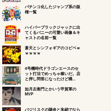
パチンコ化したジャンプ系の版
権一覧
ハイパーブラックジャックに出
てくるバニーの可愛い画像＆キ
ャストの名前一覧
蒼天とシンフォギアのコピペｗ
ｗｗｗｗ
4号機時代ドラゴンエースのセ
ット打法でめっちゃ稼いだ。店
と押し問答になったけど構...
如月左衛門とかいう甲賀軍の
MVP
バジリスクの陽炎と朱絹でなら