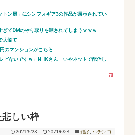
に決定する←コレは妥当か？？？？？？？
NEW!
ィトン展」にシンフォギア3の作品が展示されてい
車のレンタル 五所川原 青森
JpnI) Part6 みんなの予想
すぎてDMのやり取りを晒されてしまうｗｗｗ
で大慌て
億円のマンションがこちら
レビないですｗ」NHKさん「いやネットで配信し
た悲しい枠
2021/6/28
2021/6/28
雑談
,
パチンコ