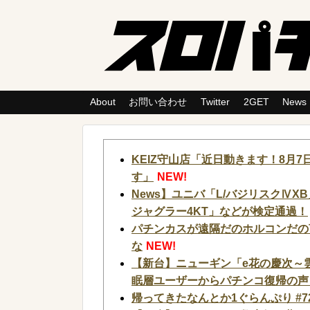
About
お問い合わせ
Twitter
2GET
News
KEIZ守山店「近日動きます！8月
す」
NEW!
News】ユニバ「L/バジリスクⅣ
ジャグラー4KT」などが検定通過！
パチンカスが遠隔だのホルコンだの
な
NEW!
【新台】ニューギン「e花の慶次～
眠層ユーザーからパチンコ復帰の声
帰ってきたなんとか1ぐらんぷり #