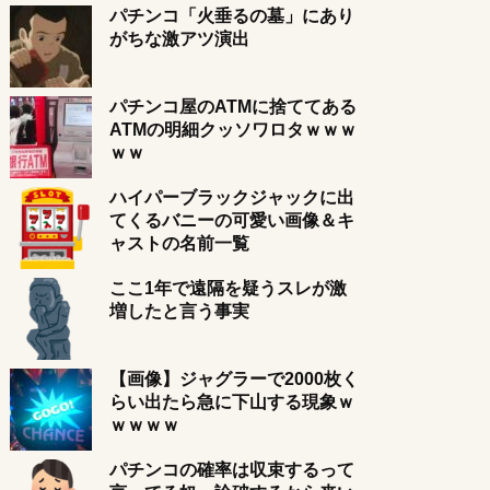
パチンコ「火垂るの墓」にあり
がちな激アツ演出
パチンコ屋のATMに捨ててある
ATMの明細クッソワロタｗｗｗ
ｗｗ
ハイパーブラックジャックに出
てくるバニーの可愛い画像＆キ
ャストの名前一覧
ここ1年で遠隔を疑うスレが激
増したと言う事実
【画像】ジャグラーで2000枚く
らい出たら急に下山する現象ｗ
ｗｗｗｗ
パチンコの確率は収束するって