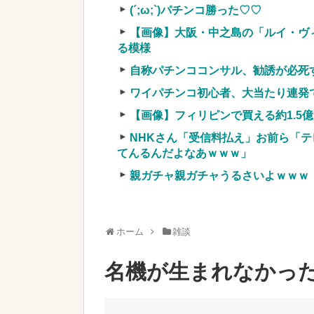
【速報】ルフィの幹部、懲役20年
(´;ω;`)パチンコ勝った♡♡
実質確率という罠
【画像】大阪・中之島の「ルイ・ヴ
車上のテントでキャンプ 民泊施設が
る模様
【競馬・難解】6/30(水)第44回帝王賞(
自称パチンココンサル、勧誘が必死
名機が生まれなかった悲しい枠
ワイパチンコ初心者、大当たり連発
【画像】フィリピンで買える約1.5
NHKさん「受信料払え」お前ら「テ
てんるんだよなあｗｗｗ」
Powered by livedoor 相互RSS
親ガチャ親ガチャうるさいよｗｗｗ
ホーム
雑談
名機が生まれなかっ