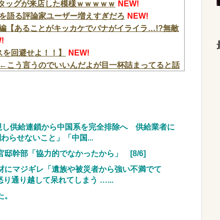
のタッグが来店した模様ｗｗｗｗｗ
NEW!
を語る評論家ユーザー増えすぎだろ
NEW!
後編【あることがキッカケでバナがイライラ…!?無敵
!
ギスを回避せよ！！】
NEW!
←こう言うのでいいんだよが目一杯詰まってると話
財務官僚、左遷されるｗｗｗｗｗｗ
NEW!
きたい。前回参院選で2年限定の食料品減税って聞い
は立憲反対してるんですよって
NEW!
苛立つ左派、これは不正工作に違いない！と確信し
重視し供給連鎖から中国系を完全排除へ 供給業者に
わらせないこと」「中国...
さん、国際審判員らに『性接待』をしていたことが
邸幹部「協力的でなかったから」 [8/6]
審判も対象との指摘も
NEW!
材にマジギレ「遺族や被災者から強い不満でて
リコ田中みたいなチー牛を大変身させた結果がこち
怒り通り越して呆れてしまう …...
た。
買って1発目に回したらコレw」←こwれwはw w w