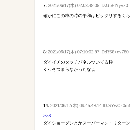
7:
2021/06/17(木) 02:03:48.08 ID:GpPfYyvz0
確かにこの枠の時の平和はビックリするぐ
8:
2021/06/17(木) 07:10:02.97 ID:RS8+gv780
ダイイチのタッチパネルついてる枠
くっそつまらなかったなぁ
14:
2021/06/17(木) 09:45:49.14 ID:SYwCz0
>>8
ダイショーグンとかスーパーマン・リター