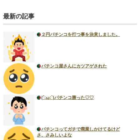
最新の記事
２円パチンコを打つ事を決意しました。
パチンコ屋さんにカツアゲされた
(´;ω;`)パチンコ勝った♡♡
パチンコってガチで廃業しかけてるけど
さ、さみしいよな