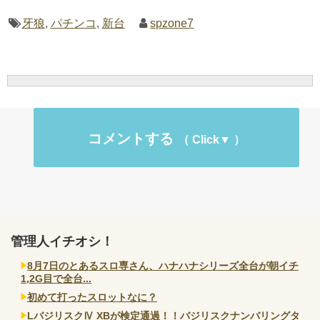
牙狼
,
パチンコ
,
新台
spzone7
コメントする
管理人イチオシ！
8月7日のとあるスロ専さん、ハナハナシリーズ全台が朝イチ
1,2G目で全台...
初めて打ったスロットなに？
LバジリスクⅣ XBが検定通過！！バジリスクナンバリングタ