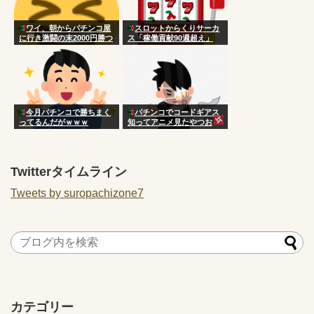
ワイ、朝からパチンコ屋
スロットからくりサーカ
に行き激闘の末2000円勝つ
ス「稼働貢献90週超え」
今月パチンコで勝ちまく
パチンコでコードギアス
ってるんだがｗｗｗ
知ってアニメ見たやつお
る？
Twitterタイムライン
Tweets by suropachizone7
カテゴリー