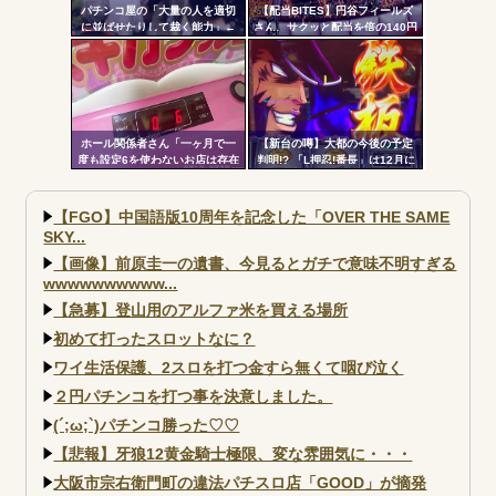
パチンコ屋の「大量の人を適切
【配当BITES】円谷フィールズ
に並ばせたりして裁く能力」←
さん、サクッと配当を倍の140円
これガチで凄いよなｗｗｗ
に爆上げ。ストップ高へ【株価
飛行隊】
ホール関係者さん「一ヶ月で一
【新台の噂】大都の今後の予定
度も設定6を使わないお店は存在
判明!? 「L押忍!番長」は12月に
しないと思っています。6使った
登場か
事がない店長も存在しないと思
う」←これガチ?！
【FGO】中国語版10周年を記念した「OVER THE SAME
SKY...
【画像】前原圭一の遺書、今見るとガチで意味不明すぎる
wwwwwwwwww...
【急募】登山用のアルファ米を買える場所
初めて打ったスロットなに？
ワイ生活保護、2スロを打つ金すら無くて咽び泣く
２円パチンコを打つ事を決意しました。
(´;ω;`)パチンコ勝った♡♡
【悲報】牙狼12黄金騎士極限、変な雰囲気に・・・
大阪市宗右衛門町の違法パチスロ店「GOOD」が摘発