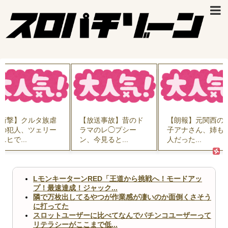
衝撃】クルタ族虐
【放送事故】昔のド
【朗報】元関西の
の犯人、ツェリー
ラマのレ◯プシー
子アナさん、姉も
ニヒで...
ン、今見ると...
人だった...
LモンキーターンRED「王道から挑戦へ！モードアッ
プ！最速達成！ジャック...
隣で万枚出してるやつが作業感が凄いのか面倒くさそう
に打ってた
スロットユーザーに比べてなんでパチンコユーザーって
リテラシーがここまで低...