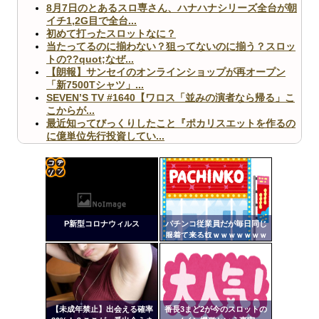
8月7日のとあるスロ専さん、ハナハナシリーズ全台が朝
イチ1,2G目で全台...
初めて打ったスロットなに？
当たってるのに揃わない？狙ってないのに揃う？スロッ
トの??quot;なぜ...
【朗報】サンセイのオンラインショップが再オープン
「新7500Tシャツ」...
SEVEN’S TV #1640【ワロス「並みの演者なら帰る」こ
こからが...
最近知ってびっくりしたこと『ポカリスエットを作るの
に億単位先行投資してい...
【ヤバ杉】日本の無車検車「実は俺たち20万台も走って
ますｗ」←これどうす...
【閲覧注意】俺が近くにいると機械が壊れるんだけどさ
【画像】ペプシコーラ社、「こういうのでいいんだよ」
コテ
な新商品を発売
リン
P新型コロナウィルス
パチンコ従業員だが毎日同じ
- 固
服着て来る奴ｗｗｗｗｗｗｗ
ｗｗｗｗｗ
定リ
ンク
Powered by livedoor 相互RSS
自動
更新
【未成年禁止】出会える確率
番長3まど2が今のスロットの