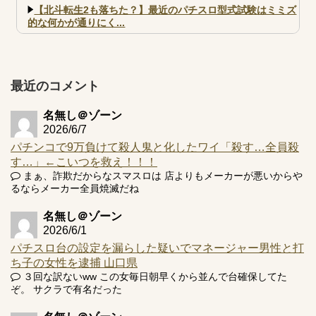
【北斗転生2も落ちた？】最近のパチスロ型式試験はミミズ
的な何かが通りにく...
【実戦報告】e黄門ちゃま寿限無 初日の評判まとめ！コン
プ報告あり！弱予告...
アズールレーン スロット評価はコイン持ちの悪い疑似ボ天
最近のコメント
井の軽い絆？
名無し＠ゾーン
2026/6/7
パチンコで9万負けて殺人鬼と化したワイ「殺す…全員殺
す…」←こいつを救え！！！
Powered by livedoor 相互RSS
まぁ、詐欺だからなスマスロは 店よりもメーカーが悪いからや
るならメーカー全員焼滅だね
名無し＠ゾーン
2026/6/1
パチスロ台の設定を漏らした疑いでマネージャー男性と打
ち子の女性を逮捕 山口県
３回な訳ないww この女毎日朝早くから並んで台確保してた
ぞ。 サクラで有名だった