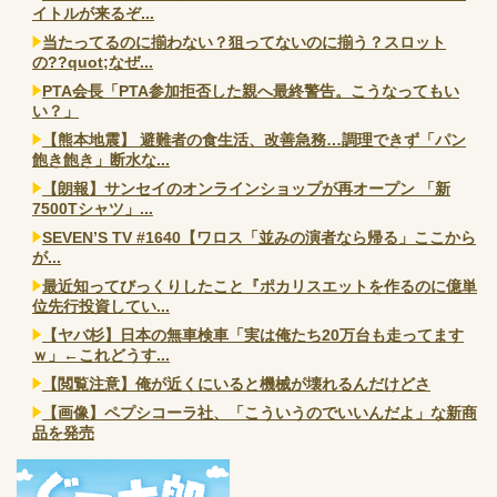
イトルが来るぞ...
当たってるのに揃わない？狙ってないのに揃う？スロット
の??quot;なぜ...
PTA会長「PTA参加拒否した親へ最終警告。こうなってもい
い？」
【熊本地震】 避難者の食生活、改善急務…調理できず「パン
飽き飽き」断水な...
【朗報】サンセイのオンラインショップが再オープン 「新
7500Tシャツ」...
SEVEN’S TV #1640【ワロス「並みの演者なら帰る」ここから
が...
最近知ってびっくりしたこと『ポカリスエットを作るのに億単
位先行投資してい...
【ヤバ杉】日本の無車検車「実は俺たち20万台も走ってます
ｗ」←これどうす...
【閲覧注意】俺が近くにいると機械が壊れるんだけどさ
【画像】ペプシコーラ社、「こういうのでいいんだよ」な新商
品を発売