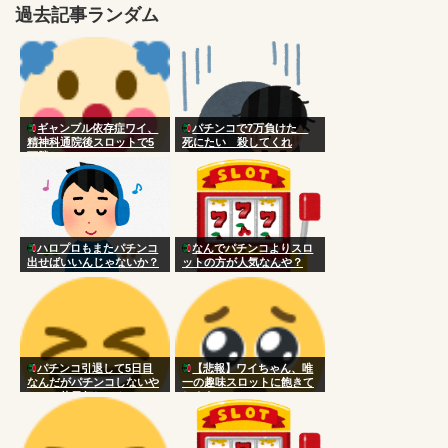
過去記事ランダム
ギャンブル依存症ワイ、
パチンコで7万負けた
精神科通院後スロットで5
死にたい 殺してくれ
万勝ち
ハロプロもまたパチンコ
なんでパチンコよりスロ
出せばいいんじゃないか？
ットの方が人気なんや？
パチンコ引退して5日目
【悲報】ワイちゃん、唯
なんだがパチンコしないや
一の趣味スロットに飽きて
つって休日何してんの？
しまう