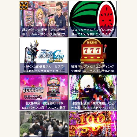
ワイ、パチンコ屋店員の目の前で会員カードを握り潰し
「今までありがとう」と...
コテ
無職のパチンコカス(22)なんやが、ワイの人生どれくらい
ヤバいか教えて？...
リン
AngelBeats!とかいうクソアニメの思い出ｗｗｗ
謎のパチンコ演者「フォロワー
スロッターさん「マギレコの冷
- 固
欲しいからパチンカス適当にフ
遇ってどんな感じになるの？」
ォローしよう」「フォロー返し
定リ
て来ないやつリムろ」←これで
ンク
何回もフォローしてくるのウザ
がられてますよ
自動
Powered by livedoor 相互RSS
更新
パチンコ配信者さん、ミスで
喰種キッズさん「エンディング
SEEDをパンクさせてしまう…
で喰揃い狙ってる人ってあれ何
ツー
の意味があるの？」
ル
【設置48台・推定全6】日本
【朗報】漫画「東京喰種」なぜ
No.1パチンコ店「マルハン新宿
か令和になって大ヒットしてし
東宝ビル店」のマイジャグラ
まうｗｗｗ
ー、とんでもない事になるｗｗ
ｗｗｗ