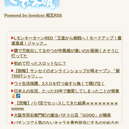
Powered by livedoor 相互RSS
LモンキーターンRED「王道から挑戦へ！モードアップ！最
速達成！ジャック...
隣で万枚出してるやつが作業感が凄いのか面倒くさそうに
打ってた
初めて打ったスロットなに？
【朗報】サンセイのオンラインショップが再オープン 「新
7500Tシャツ」...
ワイ生活保護、2スロを打つ金すら無くて咽び泣く
日本人の生活、たった15年で激変してしまったことが発覚
【悲報】パパ活でセッ○スしてきた結果ｗｗｗｗｗｗｗｗ
wwww
大阪市宗右衛門町の違法パチスロ店「GOOD」が摘発
パチンコで人気のないキャラを青色担当にするのやめろや