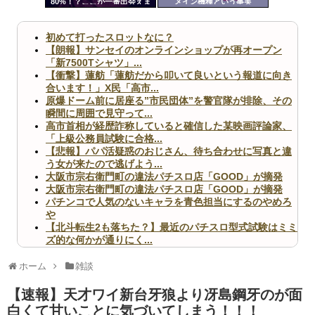
80%！？ここが一番出会えま
メイン機種という事実
ツー
す
ル
初めて打ったスロットなに？
【朗報】サンセイのオンラインショップが再オープン
「新7500Tシャツ」...
【衝撃】蓮舫「蓮舫だから叩いて良いという報道に向き
合います！」X民「高市...
原爆ドーム前に居座る”市民団体”を警官隊が排除、その
瞬間に周囲で見守って...
高市首相が経歴詐称していると確信した某映画評論家、
「上級公務員試験に合格...
【悲報】パパ活疑惑のおじさん、待ち合わせに写真と違
う女が来たので逃げよう...
大阪市宗右衛門町の違法パチスロ店「GOOD」が摘発
大阪市宗右衛門町の違法パチスロ店「GOOD」が摘発
パチンコで人気のないキャラを青色担当にするのやめろ
や
【北斗転生2も落ちた？】最近のパチスロ型式試験はミミ
ズ的な何かが通りにく...
無職のパチンコカス(22)なんやが、ワイの人生どれくら
いヤバいか教えて？...
ホーム
雑談
AngelBeats!とかいうクソアニメの思い出ｗｗｗ
【速報】天才ワイ新台牙狼より冴島鋼牙のが面
白くて甘いことに気づいてしまう！！！