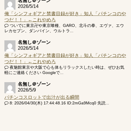
名無し＠ゾーン
2026/5/14
俺「シンフォギアと禁書目録が好き」知人「パチンコのや
つだ！！」←これやめろ
ついでに東京卍や東京喰種、GARO、北斗の拳、エヴァ、エウ
レカセブン、ダンバイン、ウルトラ...
名無し＠ゾーン
2026/5/14
俺「シンフォギアと禁書目録が好き」知人「パチンコのや
つだ！！」←これやめろ
夜魅館東京や大阪で心も体もリラックスしたい時は、ぜひお気
軽にご連絡ください Googleで...
名無し＠ゾーン
2026/5/9
パチンコスロットで出汁が出る瞬間
8: 2026/04/30(木) 17:44:48.16 ID:2mGa9Mcq0 先読...