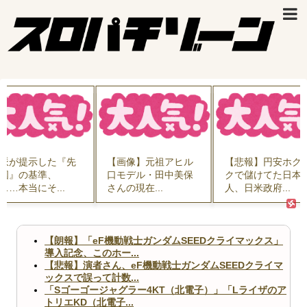
派が提示した『先
【画像】元祖アヒル
【悲報】円安ホク
国』の基準、
口モデル・田中美保
クで儲けてた日本
……本当にそ...
さんの現在...
人、日米政府...
【朗報】「eF機動戦士ガンダムSEEDクライマックス」
導入記念、このホー...
【悲報】演者さん、eF機動戦士ガンダムSEEDクライマ
ックスで誤って計数...
「Sゴーゴージャグラー4KT（北電子）」「Lライザのア
トリエKD（北電子...