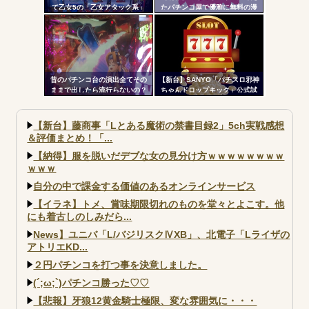
て乙女5の「乙女アタック系」
たパチンコ屋で優雅に無料の漫
「繚乱の刻系」の連続演出信頼
画を楽しむｗｗｗｗ
度が公開される！みんなの体感
と比べてどうよ？
昔のパチンコ台の演出全てその
【新台】SANYO「パチスロ邪神
ままで出したら流行らないの？
ちゃんドロップキック」公式試
打動画公開！演出の作り込みい
いなｗｗｗ
【新台】藤商事「Lとある魔術の禁書目録2」5ch実戦感想
＆評価まとめ！「...
【納得】服を脱いだデブな女の見分け方ｗｗｗｗｗｗｗｗ
ｗｗｗ
自分の中で課金する価値のあるオンラインサービス
【イラネ】トメ、賞味期限切れのものを堂々とよこす。他
にも着古しのしみだら...
News】ユニバ「L/バジリスクⅣXB」、北電子「Lライザの
アトリエKD...
２円パチンコを打つ事を決意しました。
(´;ω;`)パチンコ勝った♡♡
【悲報】牙狼12黄金騎士極限、変な雰囲気に・・・