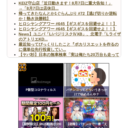
KEIZ守山店「近日動きます！8月7日に重大告知！」
→「8月7日は店休日...
帰ってきたなんとか1ぐらんぷり #72【逃げ切りか逆転
か！熱き決勝戦】
ヒロシヤングアワー #645【ギスギスを回避せよ！！】
ヒロシヤングアワー #645【ギスギスを回避せよ！！】
News】ユニバ「L/バジリスクⅣXB」、北電子「Lライザ
のアトリエKD...
最近知ってびっくりしたこと『ポカリスエットを作るの
に億単位先行投資してい...
【ヤバ杉】日本の無車検車「実は俺たち20万台も走って
ますｗ」←これどうす...
【閲覧注意】俺が近くにいると機械が壊れるんだけどさ
【画像】ペプシコーラ社、「こういうのでいいんだよ」
な新商品を発売
コテ
リン
P新型コロナウィルス
パチンコってどういうきっか
- 固
けで始めるんや？
定リ
Powered by livedoor 相互RSS
ンク
自動
更新
【期間限定】MGS動画が100
【朗報】パチンコで一番「え