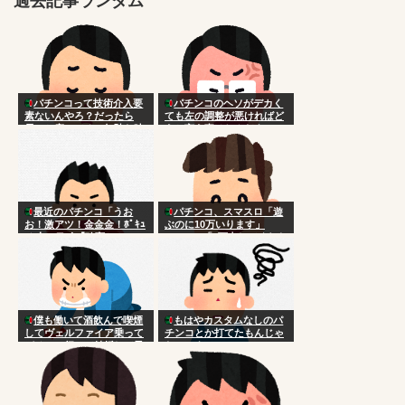
過去記事ランダム
パチンコって技術介入要
パチンコのヘソがデカく
素ないんやろ？だったら
ても左の調整が悪ければど
長々と座ってるの無駄な時
うと言う事はねんだよ
間じゃね
最近のパチンコ「うお
パチンコ、スマスロ「遊
お！激アツ！金金金！ﾎﾟｷｭ
ぶのに10万いります」
ｰﾝ！」ワイ「確変か？」
Switch2「5万出してくれた
らずっと遊べます」
僕も働いて酒飲んで喫煙
もはやカスタムなしのパ
してヴェルファイア乗って
チンコとか打てたもんじゃ
パチンコ行って結婚して子
ないのよ
供いて家建てて親孝行した
かった