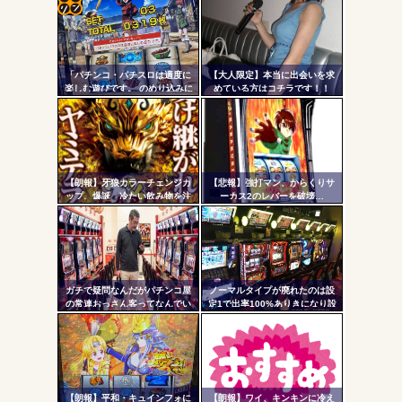
パチンコで人気のないキャラを青色担当にするのやめろや
ワイ、パチンコ屋店員の目の前で会員カードを握り潰し
コテ
「今までありがとう」と...
リン
無職のパチンコカス(22)なんやが、ワイの人生どれくらい
「パチンコ・パチスロは適度に
【大人限定】本当に出会いを求
- 固
ヤバいか教えて？...
楽しむ遊びです。 のめり込みに
めている方はコチラです！！
注意しましょう。」←これおか
定リ
AngelBeats!とかいうクソアニメの思い出ｗｗｗ
しいだろｗｗｗ
ンク
自動
更新
【朗報】牙狼カラーチェンジカ
【悲報】強打マン、からくりサ
ップ、爆誕 冷たい飲み物を注
ーカス2のレバーを破壊…
Powered by livedoor 相互RSS
ツー
ぐと背景が浮かび上がる
ル
ガチで疑問なんだがパチンコ屋
ノーマルタイプが廃れたのは設
の常連おっさん客ってなんでい
定1で出率100%ありきになり設
つも同じ服着てるの？
定1放置がデフォになったから
【朗報】平和・キュインフォに
【朗報】ワイ、キンキンに冷え