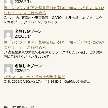
2026/5/14
俺「シンフォギアと禁書目録が好き」知人「パチンコのや
つだ！！」←これやめろ
ついでに東京卍や東京喰種、GARO、北斗の拳、エヴァ、エウ
レカセブン、ダンバイン、ウルトラ...
名無し＠ゾーン
2026/5/14
俺「シンフォギアと禁書目録が好き」知人「パチンコのや
つだ！！」←これやめろ
夜魅館東京や大阪で心も体もリラックスしたい時は、ぜひお気
軽にご連絡ください Googleで...
名無し＠ゾーン
2026/5/9
パチンコスロットで出汁が出る瞬間
8: 2026/04/30(木) 17:44:48.16 ID:2mGa9Mcq0 先読...