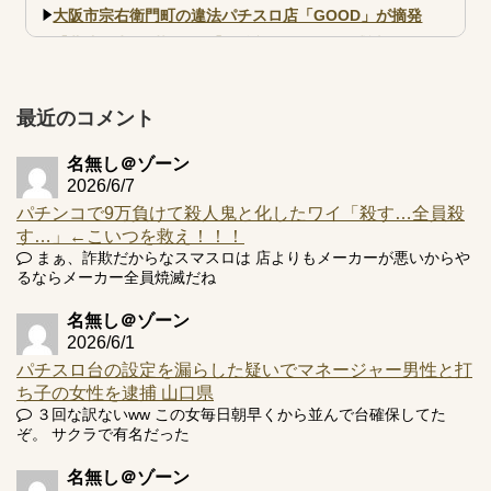
大阪市宗右衛門町の違法パチスロ店「GOOD」が摘発
【北斗転生2も落ちた？】最近のパチスロ型式試験はミミズ
的な何かが通りにく...
【実戦報告】e黄門ちゃま寿限無 初日の評判まとめ！コン
プ報告あり！弱予告...
最近のコメント
アズールレーン スロット評価はコイン持ちの悪い疑似ボ天
井の軽い絆？
名無し＠ゾーン
2026/6/7
パチンコで9万負けて殺人鬼と化したワイ「殺す…全員殺
す…」←こいつを救え！！！
まぁ、詐欺だからなスマスロは 店よりもメーカーが悪いからや
るならメーカー全員焼滅だね
Powered by livedoor 相互RSS
名無し＠ゾーン
2026/6/1
パチスロ台の設定を漏らした疑いでマネージャー男性と打
ち子の女性を逮捕 山口県
３回な訳ないww この女毎日朝早くから並んで台確保してた
ぞ。 サクラで有名だった
名無し＠ゾーン