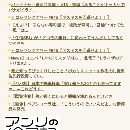
バナナナセ～運命共同体～ #16・後編【あることがキッカケで
バナがイライ...
ヒロシヤングアワー #645【ギスギスを回避せよ！！】
【えぇ!?】 回らない寿司屋で、彼氏が寿司に “醤油” つけてた
→私「は...
「住信SBI」が「ドコモの銀行」に変わってうんざりしてるや
つw w w
ヒロシヤングアワー #645【ギスギスを回避せよ！！】
News】ユニバ「L/バジリスクⅣXB」、北電子「Lライザのア
トリエKD...
最近知ってびっくりしたこと『ポカリスエットを作るのに億単
位先行投資してい...
【ヤバ杉】日本の無車検車「実は俺たち20万台も走ってます
ｗ」←これどうす...
【閲覧注意】俺が近くにいると機械が壊れるんだけどさ
【画像】ペプシコーラ社、「こういうのでいいんだよ」な新商
品を発売