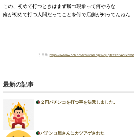
この、初めて打つときはまず勝つ現象って何やろな
俺が初めて打つ人間だってことを何で店側が知ってんねん
引用元:
https://swallow.5ch.net/test/read.cgi/livejupiter/1624207655/
最新の記事
２円パチンコを打つ事を決意しました。
パチンコ屋さんにカツアゲされた