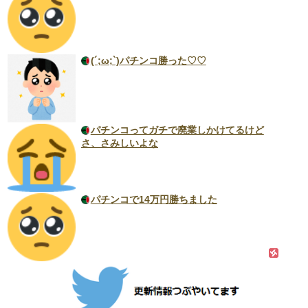
(´;ω;`)パチンコ勝った♡♡
パチンコってガチで廃業しかけてるけど
さ、さみしいよな
パチンコで14万円勝ちました