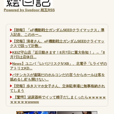
Powered by livedoor 相互RSS
【朗報】「eF機動戦士ガンダムSEEDクライマックス」導
入記念、このホー...
【悲報】演者さん、eF機動戦士ガンダムSEEDクライマッ
クスで誤って計数...
KEIZ守山店「近日動きます！8月7日に重大告知！」→「8
月7日は店休日...
News】ユニバ「L/バジリスクⅣXB」、北電子「Lライザの
アトリエKD...
パチンカスが遠隔だのホルコンだの言うからホールは客を
舐めるし釘も開けない...
【悲報】歩きスマホ女子さん、立体駐車場に無事格納され
てしまう
【驚愕】泌尿器科でイッて精子だしまくったらｗｗｗｗｗ
ｗｗｗｗｗwwww
大阪市宗右衛門町の違法パチスロ店「GOOD」が摘発