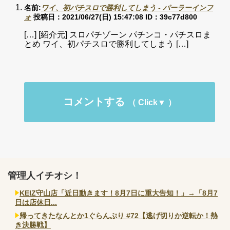
名前:
ワイ、初パチスロで勝利してしまう - パーラーインフ
ォ
投稿日：2021/06/27(日) 15:47:08
ID：39c77d800
[…] [紹介元] スロパチゾーン パチンコ・パチスロま
とめ ワイ、初パチスロで勝利してしまう […]
コメントする
管理人イチオシ！
KEIZ守山店「近日動きます！8月7日に重大告知！」→「8月7
日は店休日...
帰ってきたなんとか1ぐらんぷり #72【逃げ切りか逆転か！熱
き決勝戦】