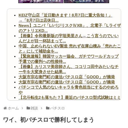
円セール実施中！！とりあえ
っち」なキャラ、決まる
ツー
ず全部買うやろｗｗｗｗｗ
ル
KEIZ守山店「近日動きます！8月7日に重大告知！」
→「8月7日は店休日...
News】ユニバ「L/バジリスクⅣXB」、北電子「Lライザ
のアトリエKD...
【画像】令和最新版の宇垣美里さん←こう言うのでいい
んだよが目一杯詰まって...
中国、止められないEV製造 売れず在庫山積み「売れたこ
と」にして補助金を...
【緊急速報】韓国サッカー協会、ガチでワールドカップ
予選での審判への性接待...
【画像】カリスマ美容師さん、ココリコ田中みたいなチ
ー牛を大変身させた結果...
大阪市宗右衛門町の違法パチスロ店「GOOD」が摘発
大阪市宗右衛門町の違法パチスロ店「GOOD」が摘発
パチンコで人気のないキャラを青色担当にするのやめろ
や
【北斗転生2も落ちた？】最近のパチスロ型式試験はミミ
ズ的な何かが通りにく...
無職のパチンコカス(22)なんやが、ワイの人生どれくら
ホーム
雑談
パチスロ
いヤバいか教えて？...
AngelBeats!とかいうクソアニメの思い出ｗｗｗ
ワイ、初パチスロで勝利してしまう