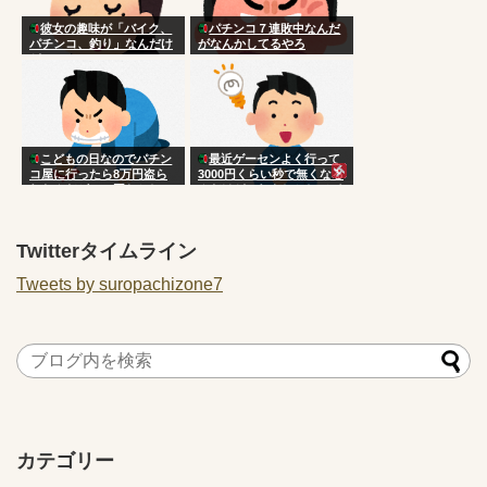
彼女の趣味が「バイク、
パチンコ７連敗中なんだ
パチンコ、釣り」なんだけ
がなんかしてるやろ
ど
こどもの日なのでパチン
最近ゲーセンよく行って
コ屋に行ったら8万円盗ら
3000円くらい秒で無くなる
れたんだがこの国おかしい
んだけどこれもしかしてパ
だろ
チンコ行ったほうがよく
ね？
Twitterタイムライン
Tweets by suropachizone7
カテゴリー