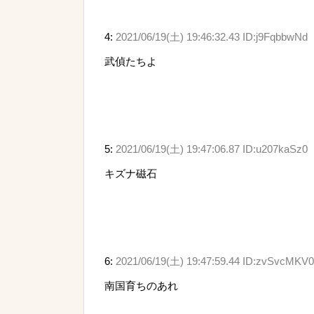
4:
2021/06/19(土) 19:46:32.43 ID:j9FqbbwNd
武偵たちよ
5:
2021/06/19(土) 19:47:06.87 ID:u207kaSz0
キズナ磁石
6:
2021/06/19(土) 19:47:59.44 ID:zvSvcMKV0
南国育ちのあれ