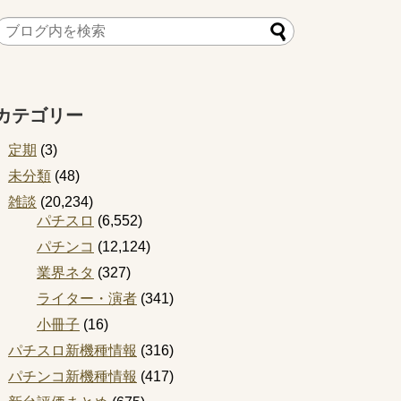
カテゴリー
定期
(3)
未分類
(48)
雑談
(20,234)
パチスロ
(6,552)
パチンコ
(12,124)
業界ネタ
(327)
ライター・演者
(341)
小冊子
(16)
パチスロ新機種情報
(316)
パチンコ新機種情報
(417)