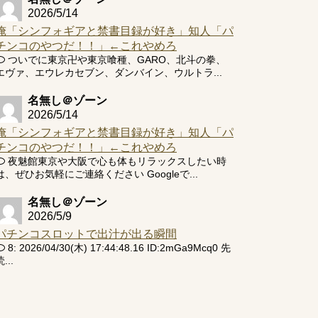
2026/5/14
俺「シンフォギアと禁書目録が好き」知人「パ
チンコのやつだ！！」←これやめろ
ついでに東京卍や東京喰種、GARO、北斗の拳、
エヴァ、エウレカセブン、ダンバイン、ウルトラ...
名無し＠ゾーン
2026/5/14
俺「シンフォギアと禁書目録が好き」知人「パ
チンコのやつだ！！」←これやめろ
夜魅館東京や大阪で心も体もリラックスしたい時
は、ぜひお気軽にご連絡ください Googleで...
名無し＠ゾーン
2026/5/9
パチンコスロットで出汁が出る瞬間
8: 2026/04/30(木) 17:44:48.16 ID:2mGa9Mcq0 先
...