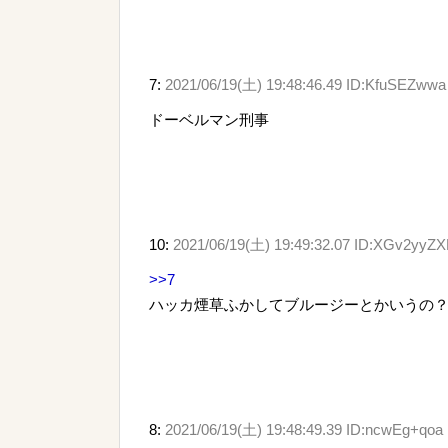
7:
2021/06/19(土) 19:48:46.49 ID:KfuSEZwwa
ドーベルマン刑事
10:
2021/06/19(土) 19:49:32.07 ID:XGv2yyZX
>>7
ハッカ煙草ふかしてブルージーとかいうの
8:
2021/06/19(土) 19:48:49.39 ID:ncwEg+qoa