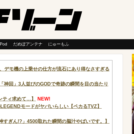
 Pod
だめぽアンテナ
にゅーもふ
さん、デモ機の上乗せの仕方が流石にあり得なさすぎる
【「神回」3人並びのGODで奇跡の瞬間を目の当たり
パンティ求めて…】
NEW!
プのLEGENDモードがヤバいらしい【ペカるTVZ】
神すぎん!?」4500取れた瞬間の脳汁やばいです。】