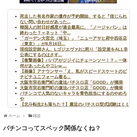
列作ってるやつらの底辺感
い台がない
ツー
ww
ル
死去した有名作家の遺作が予約開始、すると『信じられ
ない問い合わせがあった...
韓国人の対日好感度が過去最高に、「ノージャパン」は
終わった？＝ネット「中...
「ガーデン大宮北（埼玉）」「ニューアサヒ府中四谷店
（東京）」が8月16日...
現役設定師さん、Lゴジエヴァ2に怒り「設定差をALL非
公表にするのはさす...
【衝撃画像】ババアがジジイにチェーンソー！？←一体
何があったんやコレw ...
【画像】アナウンサー「え、私がスピードスケートのピ
チピチユニフォーム着る...
大阪市宗右衛門町の違法パチスロ店「GOOD」が摘発
大阪市宗右衛門町の違法パチスロ店「GOOD」が摘発
パチンコで人気のないキャラを青色担当にするのやめろ
や
【北斗転生2も落ちた？】最近のパチスロ型式試験はミミ
ズ的な何かが通りにく...
無職のパチンコカス(22)なんやが、ワイの人生どれくら
ホーム
雑談
いヤバいか教えて？...
AngelBeats!とかいうクソアニメの思い出ｗｗｗ
パチンコってスペック関係なくね？