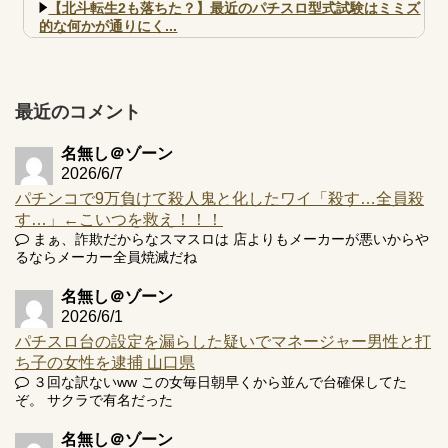
【北斗転生2も落ちた？】最近のパチスロ型式試験はミミズ
的な何かが通りにく...
【実戦報告】e黄門ちゃま寿限無 初日の評判まとめ！コン
プ報告あり！弱予告...
アズールレーン スロット評価はコイン持ちの悪い疑似ボ天
最近のコメント
井の軽い絆？
名無し＠ゾーン
2026/6/7
パチンコで9万負けて殺人鬼と化したワイ「殺す…全員殺
す…」←こいつを救え！！！
Powered by livedoor 相互RSS
まぁ、詐欺だからなスマスロは 店よりもメーカーが悪いからや
るならメーカー全員焼滅だね
名無し＠ゾーン
2026/6/1
パチスロ台の設定を漏らした疑いでマネージャー男性と打
ち子の女性を逮捕 山口県
３回な訳ないww この女毎日朝早くから並んで台確保してた
ぞ。 サクラで有名だった
名無し＠ゾーン