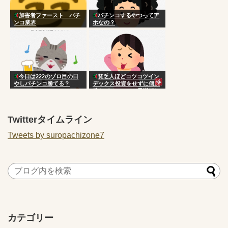
加害者ファースト パチ
パチンコするやつってア
ンコ業界
ホなの？
今日は222のゾロ目の日
貧乏人ほどコツコツイン
やしパチンコ勝てる？
デックス投資をせずに個別
株やパチンコで一発逆転し
ようとする理由
Twitterタイムライン
Tweets by suropachizone7
カテゴリー