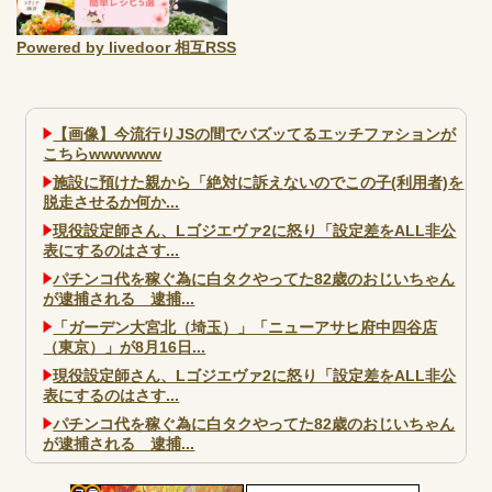
Powered by livedoor 相互RSS
【画像】今流行りJSの間でバズッてるエッチファションが
こちらwwwwww
施設に預けた親から「絶対に訴えないのでこの子(利用者)を
脱走させるか何か...
現役設定師さん、Lゴジエヴァ2に怒り「設定差をALL非公
表にするのはさす...
パチンコ代を稼ぐ為に白タクやってた82歳のおじいちゃん
が逮捕される 逮捕...
「ガーデン大宮北（埼玉）」「ニューアサヒ府中四谷店
（東京）」が8月16日...
現役設定師さん、Lゴジエヴァ2に怒り「設定差をALL非公
表にするのはさす...
パチンコ代を稼ぐ為に白タクやってた82歳のおじいちゃん
が逮捕される 逮捕...
大阪市宗右衛門町の違法パチスロ店「GOOD」が摘発