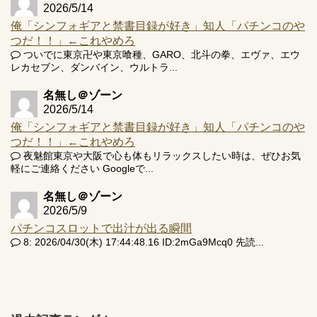
2026/5/14
俺「シンフォギアと禁書目録が好き」知人「パチンコのや
つだ！！」←これやめろ
ついでに東京卍や東京喰種、GARO、北斗の拳、エヴァ、エウ
レカセブン、ダンバイン、ウルトラ...
名無し＠ゾーン
2026/5/14
俺「シンフォギアと禁書目録が好き」知人「パチンコのや
つだ！！」←これやめろ
夜魅館東京や大阪で心も体もリラックスしたい時は、ぜひお気
軽にご連絡ください Googleで...
名無し＠ゾーン
2026/5/9
パチンコスロットで出汁が出る瞬間
8: 2026/04/30(木) 17:44:48.16 ID:2mGa9Mcq0 先読...