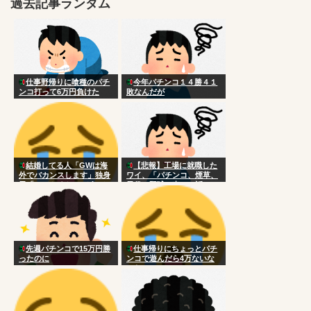
過去記事ランダム
仕事野帰りに喰種のパチ
今年パチンコ１４勝４１
ンコ打って6万円負けた
敗なんだが
結婚してる人「GWは海
【悲報】工場に就職した
外でバカンスします」独身
ワイ、「パチンコ、煙草、
男「GWはパチンコゲーム
風俗、野球、車」の話につ
YouTube釣りイオンいく
いて行けなくて詰む
ぞ」
先週パチンコで15万円勝
仕事帰りにちょっとパチ
ったのに
ンコで遊んだら4万ないな
った