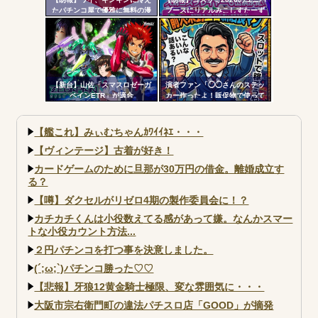
たパチンコ屋で優雅に無料の漫
ブースにリアルみこしすたーず
画を楽しむｗｗｗｗ
が降臨！！！電音部の実機も!？
【新台】山佐「スマスロゼーガ
演者ファン「◯◯さんのステッ
ペインETR」が適合
カー作ったよ！販促物で使って
いいよ」ﾎｲ ジャンバリ「勝手
にグッズ作ってタレントに渡さ
ないで」
【艦これ】みぃむちゃんｶﾜｲｲﾈｴ・・・
【ヴィンテージ】古着が好き！
カードゲームのために旦那が30万円の借金。離婚成立す
る？
【噂】ダクセルがリゼロ4期の製作委員会に！？
カチカチくんは小役数えてる感があって嫌。なんかスマー
トな小役カウント方法...
２円パチンコを打つ事を決意しました。
(´;ω;`)パチンコ勝った♡♡
【悲報】牙狼12黄金騎士極限、変な雰囲気に・・・
大阪市宗右衛門町の違法パチスロ店「GOOD」が摘発