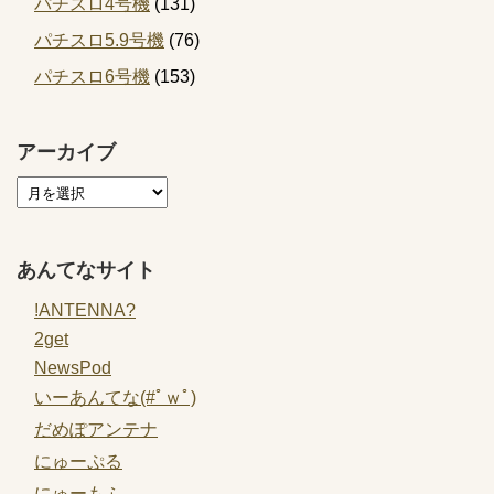
パチスロ4号機
(131)
パチスロ5.9号機
(76)
パチスロ6号機
(153)
アーカイブ
あんてなサイト
!ANTENNA?
2get
NewsPod
いーあんてな(#ﾟｗﾟ)
だめぽアンテナ
にゅーぷる
にゅーもふ