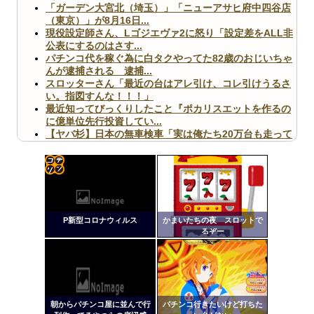
「ガーデン大宮北（埼玉）」「ニューアサヒ府中四谷店
（東京）」が8月16日...
現役設定師さん、Lゴジエヴァ2に怒り「設定差をALL非
公表にするのはさす...
パチンコ代を稼ぐ為に白タクやってた82歳のおじいちゃ
んが逮捕される 逮捕...
スロッターさん「最近の台はアレ引け、コレ引けうるさ
い。指図すんな！！！」
最近知ってびっくりしたこと『ポカリスエットを作るの
に億単位先行投資してい...
【ヤバ杉】日本の無車検車「実は俺たち20万台も走って
ますｗ」←これどうす...
【閲覧注意】俺が近くにいると機械が壊れるんだけどさ
【画像】ペプシコーラ社、「こういうのでいいんだよ」
な新商品を発売
コテ
リン
P新型コロナウィルス
かまいたちの夜 スロットで
- 固
るぞー
定リ
Powered by livedoor 相互RSS
ンク
自動
更新
朝からパチンコ屋に並んで行
パチンコ行きたいけど打ちた