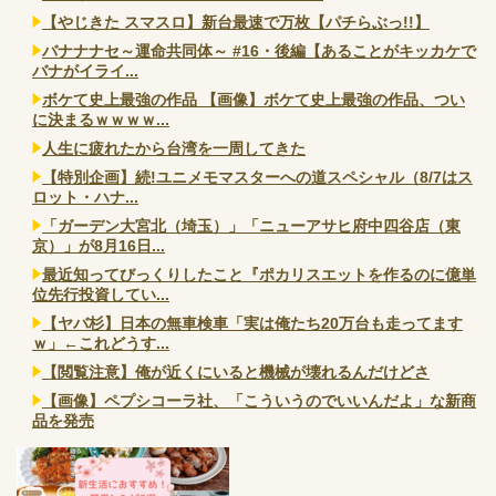
【やじきた スマスロ】新台最速で万枚【パチらぶっ!!】
バナナナセ～運命共同体～ #16・後編【あることがキッカケで
バナがイライ...
ボケて史上最強の作品 【画像】ボケて史上最強の作品、つい
に決まるｗｗｗｗ...
人生に疲れたから台湾を一周してきた
【特別企画】続!ユニメモマスターへの道スペシャル（8/7はス
ロット・ハナ...
「ガーデン大宮北（埼玉）」「ニューアサヒ府中四谷店（東
京）」が8月16日...
最近知ってびっくりしたこと『ポカリスエットを作るのに億単
位先行投資してい...
【ヤバ杉】日本の無車検車「実は俺たち20万台も走ってます
ｗ」←これどうす...
【閲覧注意】俺が近くにいると機械が壊れるんだけどさ
【画像】ペプシコーラ社、「こういうのでいいんだよ」な新商
品を発売