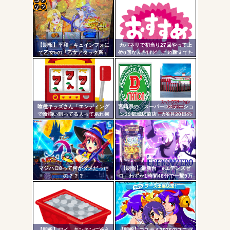
パチンコで人気のないキャラを青色担当にするのやめろや
ワイ、パチンコ屋店員の目の前で会員カードを握り潰し
コテ
「今までありがとう」と...
リン
無職のパチンコカス(22)なんやが、ワイの人生どれくらい
【朗報】平和・キュインフォに
カバネリで初当り27回やって上
- 固
ヤバいか教えて？...
て乙女5の「乙女アタック系」
位0回なんだけど…これ耐えてた
「繚乱の刻系」の連続演出信頼
らそのうち500枚勝ちとか出来る
定リ
AngelBeats!とかいうクソアニメの思い出ｗｗｗ
度が公開される！みんなの体感
の！？
ンク
と比べてどうよ？
自動
更新
喰種キッズさん「エンディング
宮崎県の「スーパーDステーショ
で喰揃い狙ってる人ってあれ何
ン39都城駅前店」が8月30日の
Powered by livedoor 相互RSS
ツー
の意味があるの？」
営業をもって閉店へ
ル
マジハロ8って何がダメだった
【朗報】最新台「eエデンズゼ
の？？？
ロ」わずか1時間48分で一撃9万
5000発コンプリートを達成して
しまうｗ 究極LT期待出玉2万発
超えの現行最強スペックは伊達
じゃないな…
【朗報】ワイ、キンキンに冷え
【朗報】コスサミ2026のユニバ