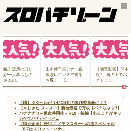
画像】近所の口リ
山本倖千恵アナ 直
【衝撃動画】熊本
乳が一人暮らしの
履きレギンスで走る
度7、橋の上でバ
じさんの...
お尻！！【...
とトラッ...
【噂】ダクセルがリゼロ4期の製作委員会に！？
【やじきた スマスロ】新台最速で万枚【パチらぶっ!!】
バナナナセ～運命共同体～ #16・後編【あることがキッ
カケでバナがイライ...
【特別企画】続!ユニメモマスターへの道スペシャル
（8/7はスロット・ハナ...