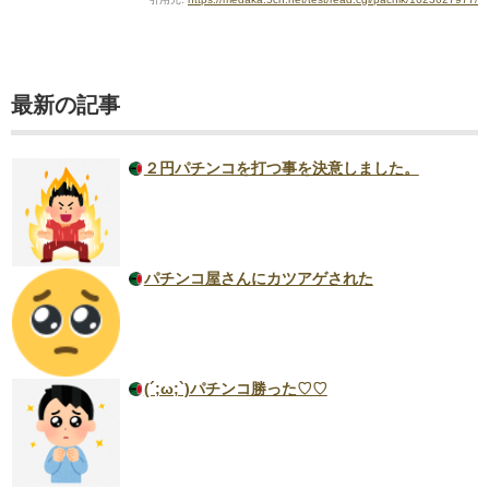
最新の記事
２円パチンコを打つ事を決意しました。
パチンコ屋さんにカツアゲされた
(´;ω;`)パチンコ勝った♡♡