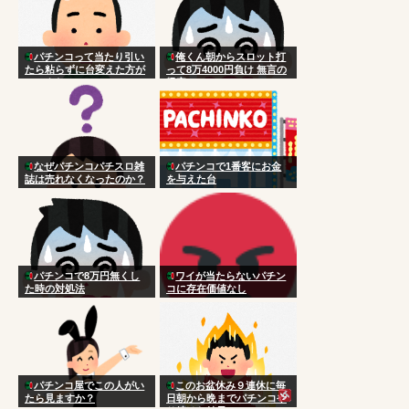
パチンコって当たり引い
俺くん朝からスロット打
たら粘らずに台変えた方が
って8万4000円負け 無言の
いいよな
帰宅
なぜパチンコパチスロ雑
パチンコで1番客にお金
誌は売れなくなったのか？
を与えた台
パチンコで8万円無くし
ワイが当たらないパチン
た時の対処法
コに存在価値なし
パチンコ屋でこの人がい
このお盆休み９連休に毎
たら見ますか？
日朝から晩までパチンコや