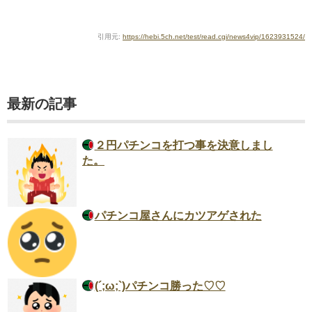
引用元:
https://hebi.5ch.net/test/read.cgi/news4vip/1623931524/
最新の記事
２円パチンコを打つ事を決意しまし
た。
パチンコ屋さんにカツアゲされた
(´;ω;`)パチンコ勝った♡♡