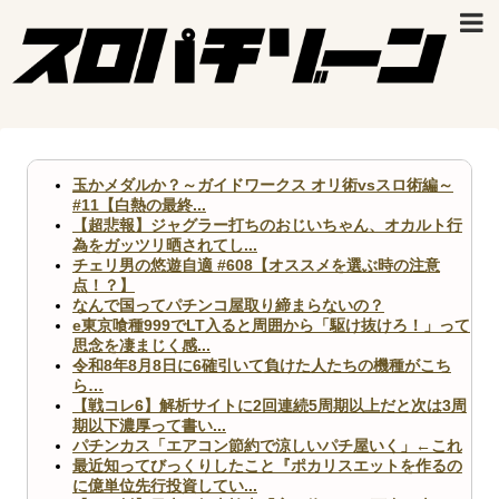
玉かメダルか？～ガイドワークス オリ術vsスロ術編～
#11【白熱の最終...
【超悲報】ジャグラー打ちのおじいちゃん、オカルト行
為をガッツリ晒されてし...
チェリ男の悠遊自適 #608【オススメを選ぶ時の注意
点！？】
なんで国ってパチンコ屋取り締まらないの？
e東京喰種999でLT入ると周囲から「駆け抜けろ！」って
思念を凄まじく感...
令和8年8月8日に6確引いて負けた人たちの機種がこち
ら…
【戦コレ6】解析サイトに2回連続5周期以上だと次は3周
期以下濃厚って書い...
パチンカス「エアコン節約で涼しいパチ屋いく」←これ
最近知ってびっくりしたこと『ポカリスエットを作るの
に億単位先行投資してい...