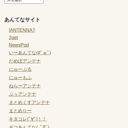
あんてなサイト
!ANTENNA?
2get
NewsPod
いーあんてな(#ﾟｗﾟ)
だめぽアンテナ
にゅーぷる
にゅーもふ
ねらーアンテナ
ぷぅアンテナ
まとめくすアンテナ
まとめりー
キタコレ(ﾟ∀ﾟ)！！
ギコあんてな(,,ﾟДﾟ)