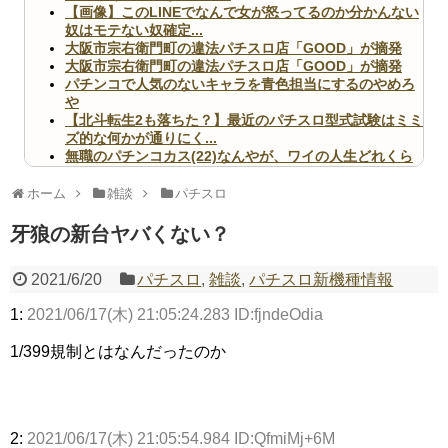
【画像】このLINEでなんで女が怒ってるのか分かんない
奴はモテない奴確定...
大阪市宗右衛門町の違法パチスロ店「GOOD」が摘発
大阪市宗右衛門町の違法パチスロ店「GOOD」が摘発
パチンコで人気のないキャラを青色担当にするのやめろ
や
【北斗転生2も落ちた？】最近のパチスロ型式試験はミミ
ズ的な何かが通りにく...
無職のパチンコカス(22)なんやが、ワイの人生どれくら
いヤバいか教えて？...
AngelBeats!とかいうクソアニメの思い出ｗｗｗ
ホーム
雑談
パチスロ
牙狼の新台ヤバくない？
2021/6/20
パチスロ
,
雑談
,
パチスロ新機種情報
Powered by livedoor 相互RSS
1:
2021/06/17(木) 21:05:24.283 ID:fjndeOdia
1/399規制とはなんだったのか
2:
2021/06/17(木) 21:05:54.984 ID:QfmiMj+6M