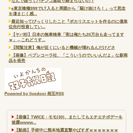
なんで国ってパチンコ屋取り締まらないの？
e東京喰種999でLT入ると周囲から「駆け抜けろ！」って思念
を凄まじく感...
最近知ってびっくりしたこと『ポカリスエットを作るのに億単
位先行投資してい...
【ヤバ杉】日本の無車検車「実は俺たち20万台も走ってます
ｗ」←これどうす...
【閲覧注意】俺が近くにいると機械が壊れるんだけどさ
【画像】ペプシコーラ社、「こういうのでいいんだよ」な新商
品を発売
Powered by livedoor 相互RSS
【画像】TWICE・モモ(30)、またしてもエチエチボデーを
披露wwww...
【動画】手術中に熊本地震直撃やばすぎｗｗｗｗｗｗｗ