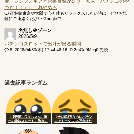
俺「シンフォギアと禁書目録が好き」知人「パチンコのや
つだ！！」←これやめろ
夜魅館東京や大阪で心も体もリラックスしたい時は、ぜひお気
軽にご連絡ください Googleで...
名無し＠ゾーン
2026/5/9
パチンコスロットで出汁が出る瞬間
8: 2026/04/30(木) 17:44:48.16 ID:2mGa9Mcq0 先読...
過去記事ランダム
【悲報】ワイちゃん、唯
全財産8万なのにパチン
一の趣味スロットに飽きて
コでトータス1.5万負けた
しまう
www