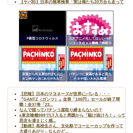
【ヤバ杉】日本の無車検車「実は俺たち20万台も走って
ますｗ」←これどうす...
【閲覧注意】俺が近くにいると機械が壊れるんだけどさ
【画像】ペプシコーラ社、「こういうのでいいんだよ」
な新商品を発売
コテ
リン
P新型コロナウィルス
三大アニメ化してほしいパチ
- 固
ンコ・スロット機種「地獄少
女」「リゼロ」
定リ
Powered by livedoor 相互RSS
ンク
自動
更新
京楽から出る新台Pぱちんこ
パチンコに遠隔があると言う
キン肉マン3にありがちなこ
とキチ扱いされる風潮
ツー
と
ル
【悲報】日本のマヨネーズが世界にバレる・・・
『GANTZ（ガンツ）』全巻「100円」セールが終了間
際！全37巻「23...
なんで国ってパチンコ屋取り締まらないの？
e東京喰種999でLT入ると周囲から「駆け抜けろ！」って
思念を凄まじく感...
【動画】高校生さん、文化祭でコーヒーカップを作って
大盛りあがり←なんかど...