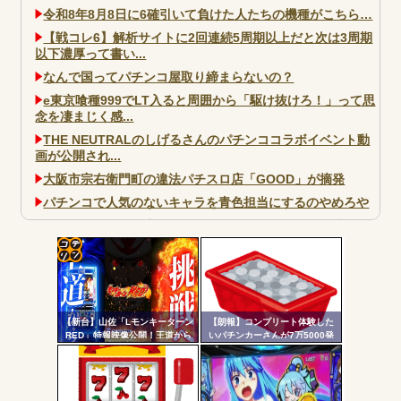
令和8年8月8日に6確引いて負けた人たちの機種がこちら…
【戦コレ6】解析サイトに2回連続5周期以上だと次は3周期
以下濃厚って書い...
なんで国ってパチンコ屋取り締まらないの？
e東京喰種999でLT入ると周囲から「駆け抜けろ！」って思
念を凄まじく感...
THE NEUTRALのしげるさんのパチンココラボイベント動
画が公開され...
大阪市宗右衛門町の違法パチスロ店「GOOD」が摘発
パチンコで人気のないキャラを青色担当にするのやめろや
ワイ、パチンコ屋店員の目の前で会員カードを握り潰し
「今までありがとう」と...
無職のパチンコカス(22)なんやが、ワイの人生どれくらい
コテ
ヤバいか教えて？...
リン
AngelBeats!とかいうクソアニメの思い出ｗｗｗ
【新台】山佐「Lモンキーターン
【朗報】コンプリート体験した
- 固
RED」特報映像公開！王道から
いパチンカーさんが7万5000発
挑戦へ
出ている台に着席した結果ｗｗ
定リ
ｗ
ンク
自動