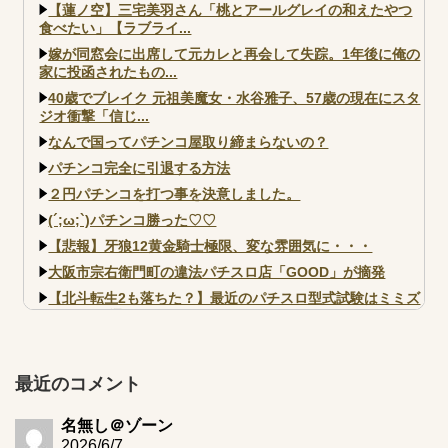
ンプリートデータも
【蓮ノ空】三宅美羽さん「桃とアールグレイの和えたやつ
食べたい」【ラブライ...
嫁が同窓会に出席して元カレと再会して失踪。1年後に俺の
家に投函されたもの...
40歳でブレイク 元祖美魔女・水谷雅子、57歳の現在にスタ
ジオ衝撃「信じ...
なんで国ってパチンコ屋取り締まらないの？
パチンコ完全に引退する方法
２円パチンコを打つ事を決意しました。
(´;ω;`)パチンコ勝った♡♡
【悲報】牙狼12黄金騎士極限、変な雰囲気に・・・
大阪市宗右衛門町の違法パチスロ店「GOOD」が摘発
【北斗転生2も落ちた？】最近のパチスロ型式試験はミミズ
的な何かが通りにく...
【実戦報告】e黄門ちゃま寿限無 初日の評判まとめ！コン
プ報告あり！弱予告...
最近のコメント
アズールレーン スロット評価はコイン持ちの悪い疑似ボ天
井の軽い絆？
名無し＠ゾーン
2026/6/7