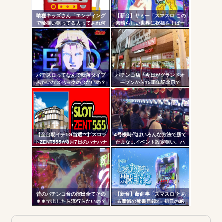
Powered by livedoor 相互RSS
更新
喰種キッズさん「エンディング
【新台】サミー「スマスロ この
で喰揃い狙ってる人ってあれ何
素晴らしい世界に祝福を！ぱー
ツー
の意味があるの？」
と2」筐体画像が公開される！こ
のすば10周年イベントの会場に
ル
展示されているらしいぞ！！！
パチスロってなんで転落タイプ
パチンコ店「今日がグランドオ
みたいなスペックの台ないの？
ープンから15周年記念日で
す！」←ワイ「五万負けてま
す」
【全台朝イチ1G当選!?】スロッ
4号機時代はいろんな方法で勝て
トZENT555が8月7日のハナハナ
たよな…イベント設定狙い、ハ
にモーニングを仕込んだらしい
イエナ、超技術介入機、新装狙
ｗｗｗｗ
い…
昔のパチンコ台の演出全てその
【新台】藤商事「スマスロ とあ
ままで出したら流行らないの？
る魔術の禁書目録2」初日の感
想・評判まとめ！噛み合った瞬
間はめっちゃおもろい。全6&コ