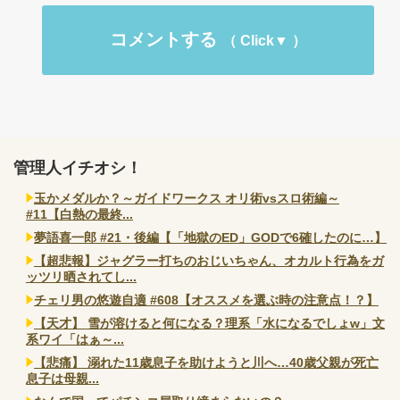
コメントする
管理人イチオシ！
玉かメダルか？～ガイドワークス オリ術vsスロ術編～
#11【白熱の最終...
夢語喜一郎 #21・後編【「地獄のED」GODで6確したのに…】
【超悲報】ジャグラー打ちのおじいちゃん、オカルト行為をガ
ッツリ晒されてし...
チェリ男の悠遊自適 #608【オススメを選ぶ時の注意点！？】
【天才】 雪が溶けると何になる？理系「水になるでしょw」文
系ワイ「はぁ～...
【悲痛】 溺れた11歳息子を助けようと川へ…40歳父親が死亡
息子は母親...