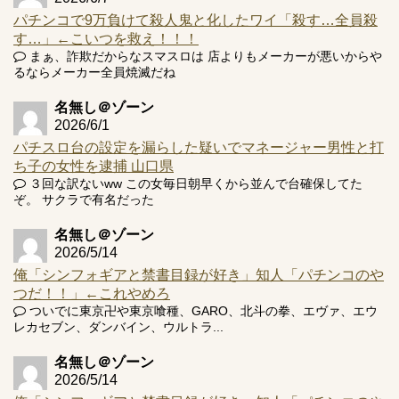
パチンコで9万負けて殺人鬼と化したワイ「殺す…全員殺
す…」←こいつを救え！！！
まぁ、詐欺だからなスマスロは 店よりもメーカーが悪いからや
Powered by livedoor 相互RSS
るならメーカー全員焼滅だね
名無し＠ゾーン
2026/6/1
パチスロ台の設定を漏らした疑いでマネージャー男性と打
ち子の女性を逮捕 山口県
３回な訳ないww この女毎日朝早くから並んで台確保してた
ぞ。 サクラで有名だった
名無し＠ゾーン
2026/5/14
俺「シンフォギアと禁書目録が好き」知人「パチンコのや
つだ！！」←これやめろ
ついでに東京卍や東京喰種、GARO、北斗の拳、エヴァ、エウ
レカセブン、ダンバイン、ウルトラ...
名無し＠ゾーン
2026/5/14