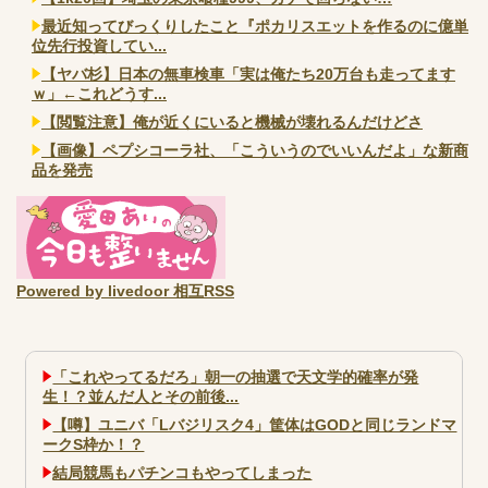
最近知ってびっくりしたこと『ポカリスエットを作るのに億単
位先行投資してい...
【ヤバ杉】日本の無車検車「実は俺たち20万台も走ってます
ｗ」←これどうす...
【閲覧注意】俺が近くにいると機械が壊れるんだけどさ
【画像】ペプシコーラ社、「こういうのでいいんだよ」な新商
品を発売
Powered by livedoor 相互RSS
「これやってるだろ」朝一の抽選で天文学的確率が発
生！？並んだ人とその前後...
【噂】ユニバ「Lバジリスク4」筐体はGODと同じランドマ
ークS枠か！？
結局競馬もパチンコもやってしまった