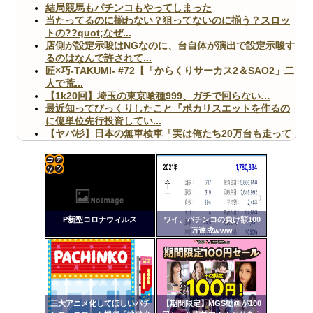
結局競馬もパチンコもやってしまった
当たってるのに揃わない？狙ってないのに揃う？スロッ
トの??quot;なぜ...
店側が設定示唆はNGなのに、台自体が演出で設定示唆す
るのはなんで許されて...
匠×巧-TAKUMI- #72【「からくりサーカス2＆SAO2」二
人で荒...
【1k20回】埼玉の東京喰種999、ガチで回らない…
最近知ってびっくりしたこと『ポカリスエットを作るの
に億単位先行投資してい...
【ヤバ杉】日本の無車検車「実は俺たち20万台も走って
ますｗ」←これどうす...
【閲覧注意】俺が近くにいると機械が壊れるんだけどさ
【画像】ペプシコーラ社、「こういうのでいいんだよ」
な新商品を発売
コテ
リン
P新型コロナウィルス
ワイ、パチンコの負け額100
- 固
万達成www
定リ
Powered by livedoor 相互RSS
ンク
自動
更新
三大アニメ化してほしいパチ
【期間限定】MGS動画が100