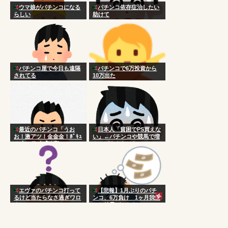
ウマ娘がパチンコになる
パチンコ依存症治したい
らしい
助けて
パチンコ屋で今日も遠隔
パチンコで6万投資から
されてる
10万出た
最近のパチンコ「うお
日本人「貧困でPS買えな
お！激アツ！金金金！ﾎﾟｷｭ
い」←パチンコや競馬で増
ｰﾝ！」ワイ「確変か？」
やせばええだけなのにアホ
エヴァのパチンコ打って
【悲報】1月ぶりのパチ
るけど当たらなさ過ぎワロ
ンコ、6万負け 1ヶ月我慢
タ
した結果がこれなのか？