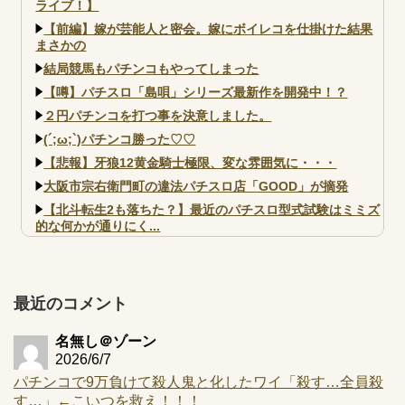
ライブ！】
【前編】嫁が芸能人と密会。嫁にボイレコを仕掛けた結果
まさかの
結局競馬もパチンコもやってしまった
【噂】パチスロ「島唄」シリーズ最新作を開発中！？
２円パチンコを打つ事を決意しました。
(´;ω;`)パチンコ勝った♡♡
【悲報】牙狼12黄金騎士極限、変な雰囲気に・・・
大阪市宗右衛門町の違法パチスロ店「GOOD」が摘発
【北斗転生2も落ちた？】最近のパチスロ型式試験はミミズ
的な何かが通りにく...
【実戦報告】e黄門ちゃま寿限無 初日の評判まとめ！コン
プ報告あり！弱予告...
アズールレーン スロット評価はコイン持ちの悪い疑似ボ天
最近のコメント
井の軽い絆？
名無し＠ゾーン
2026/6/7
パチンコで9万負けて殺人鬼と化したワイ「殺す…全員殺
す…」←こいつを救え！！！