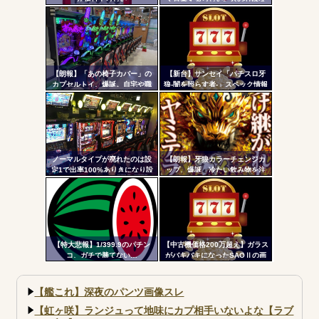
ツー
いのか」←なんでも自粛させた
がるヤツって害悪だよな
ル
【朗報】「あの椅子カバー」の
【新台】サンセイ「パチスロ牙
カプセルトイ、爆誕。自宅や職
狼-闇を照らす者-」スペック情報
場をパチンコ屋にしちゃおうｗ
判明！純増約9.1枚のAT機、疑似
ｗｗ
ボ突破型、究極魔戒RUSHは継続
率82.6%のバトルタイプAT
ノーマルタイプが廃れたのは設
【朗報】牙狼カラーチェンジカ
定1で出率100%ありきになり設
ップ、爆誕 冷たい飲み物を注
定1放置がデフォになったから
ぐと背景が浮かび上がる
【特大悲報】1/399.9のパチン
【中古機価格200万超え】ガラス
コ、ガチで勝てない…
がバキバキになったSAOⅡの画
像が話題に…
【艦これ】深夜のパンツ画像スレ
【虹ヶ咲】ランジュって地味にカプ相手いないよな【ラブ