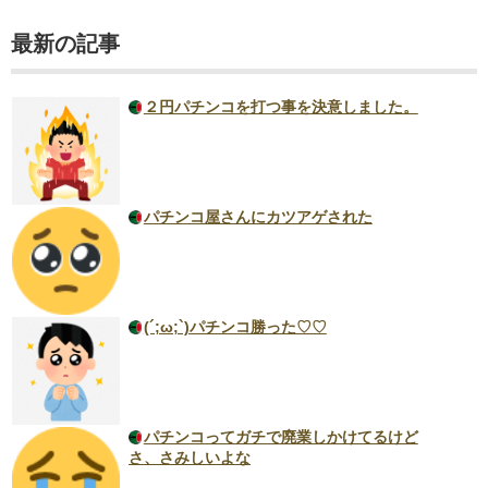
最新の記事
２円パチンコを打つ事を決意しました。
パチンコ屋さんにカツアゲされた
(´;ω;`)パチンコ勝った♡♡
パチンコってガチで廃業しかけてるけど
さ、さみしいよな