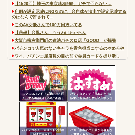
【1k20回】埼玉の東京喰種999、ガチで回らない…
店側が設定示唆はNGなのに、台自体が演出で設定示唆する
のはなんで許されて...
このAV女優さんで100万回抜いてる
【悲報】台風さん、もうわけわからん
大阪市宗右衛門町の違法パチスロ店「GOOD」が摘発
パチンコで人気のないキャラを青色担当にするのやめろや
ワイ、パチンコ屋店員の目の前で会員カードを握り潰し
「今までありがとう」と...
無職のパチンコカス(22)なんやが、ワイの人生どれくらい
ヤバいか教えて？...
コテ
AngelBeats!とかいうクソアニメの思い出ｗｗｗ
リン
スマスロバンドリ←謎にぶん回
パチンコアンチ「日本のどこの
- 固
されてる事多いけど何が面白く
駅前にも下品なデカイパチンコ
て打ってるの？？？
屋があって恥ずかしい」
定リ
ンク
Powered by livedoor 相互RSS
自動
更新
パチンコさん、スロット化計画
バカ「熊本のパチ屋が何事もな
が進行中らしい
く営業するらしい。人の心はな