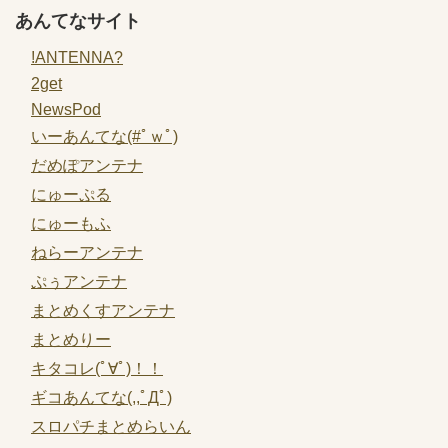
あんてなサイト
!ANTENNA?
2get
NewsPod
いーあんてな(#ﾟｗﾟ)
だめぽアンテナ
にゅーぷる
にゅーもふ
ねらーアンテナ
ぷぅアンテナ
まとめくすアンテナ
まとめりー
キタコレ(ﾟ∀ﾟ)！！
ギコあんてな(,,ﾟДﾟ)
スロパチまとめらいん