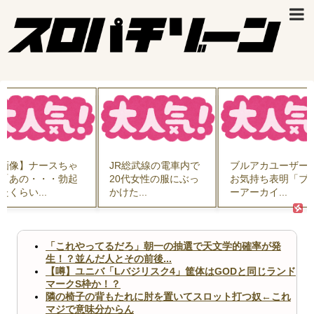
画像】ナースちゃ
JR総武線の電車内で
ブルアカユーザー
「あの・・・勃起
20代女性の服にぶっ
お気持ち表明「ブ
たくらい...
かけた...
ーアーカイ...
「これやってるだろ」朝一の抽選で天文学的確率が発
生！？並んだ人とその前後...
【噂】ユニバ「Lバジリスク4」筐体はGODと同じランド
マークS枠か！？
隣の椅子の背もたれに肘を置いてスロット打つ奴←これ
マジで意味分からん