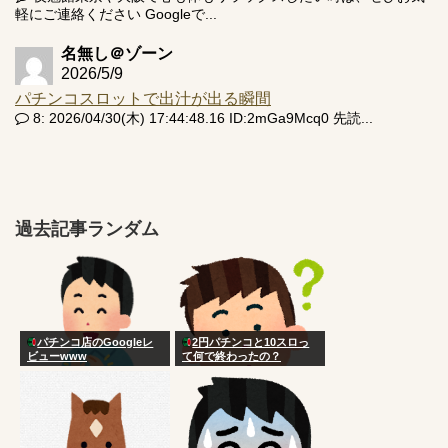
軽にご連絡ください Googleで...
名無し＠ゾーン
2026/5/9
パチンコスロットで出汁が出る瞬間
8: 2026/04/30(木) 17:44:48.16 ID:2mGa9Mcq0 先読...
過去記事ランダム
パチンコ店のGoogleレ
2円パチンコと10スロっ
ビューwww
て何で終わったの？