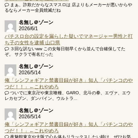
Powered by livedoor 相互RSS
まぁ、詐欺だからなスマスロは 店よりもメーカーが悪いからや
るならメーカー全員焼滅だね
名無し＠ゾーン
2026/6/1
パチスロ台の設定を漏らした疑いでマネージャー男性と打
ち子の女性を逮捕 山口県
３回な訳ないww この女毎日朝早くから並んで台確保してた
ぞ。 サクラで有名だった
名無し＠ゾーン
2026/5/14
俺「シンフォギアと禁書目録が好き」知人「パチンコのや
つだ！！」←これやめろ
ついでに東京卍や東京喰種、GARO、北斗の拳、エヴァ、エウ
レカセブン、ダンバイン、ウルトラ...
名無し＠ゾーン
2026/5/14
俺「シンフォギアと禁書目録が好き」知人「パチンコのや
つだ！！」←これやめろ
夜魅館東京や大阪で心も体もリラックスしたい時は、ぜひお気