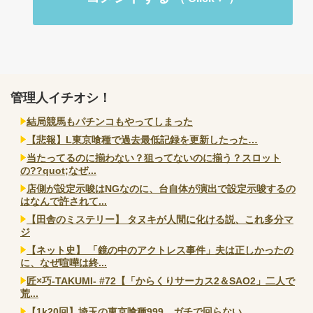
管理人イチオシ！
結局競馬もパチンコもやってしまった
【悲報】L東京喰種で過去最低記録を更新したった…
当たってるのに揃わない？狙ってないのに揃う？スロット
の??quot;なぜ...
店側が設定示唆はNGなのに、台自体が演出で設定示唆するの
はなんで許されて...
【田舎のミステリー】 タヌキが人間に化ける説、これ多分マ
ジ
【ネット史】 「鏡の中のアクトレス事件」夫は正しかったの
に、なぜ喧嘩は終...
匠×巧-TAKUMI- #72【「からくりサーカス2＆SAO2」二人で
荒...
【1k20回】埼玉の東京喰種999、ガチで回らない…