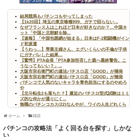
ンコ・スロット機種「地獄少
円セール実施中！！とりあえ
ツー
女」「リゼロ」
ず全部買うやろｗｗｗｗｗ
ル
結局競馬もパチンコもやってしまった
【1k20回】埼玉の東京喰種999、ガチで回らない…
なぜフランス人はこれほど日本が好きなのか？…中国ネ
ット「中国と北朝鮮を除...
【速報】「中国包囲網が始まる」日本はF-2戦闘機がイン
ド初派遣
【うわっ…】専業主婦さん、エグいくらいの不倫が子供
にガチバレした結果…
【驚愕】PTA会長「PTA参加拒否した親へ最終警告。こ
うなってもいい？」...
大阪市宗右衛門町の違法パチスロ店「GOOD」が摘発
大阪市宗右衛門町の違法パチスロ店「GOOD」が摘発
パチンコで人気のないキャラを青色担当にするのやめろ
や
【北斗転生2も落ちた？】最近のパチスロ型式試験はミミ
ズ的な何かが通りにく...
無職のパチンコカス(22)なんやが、ワイの人生どれくら
いヤバいか教えて？...
AngelBeats!とかいうクソアニメの思い出ｗｗｗ
ホーム
雑談
パチンコの攻略法「よく回る台を探す」しかな
い