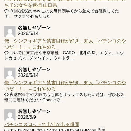
ち子の女性を逮捕 山口県
３回な訳ないww この女毎日朝早くから並んで台確保してた
ぞ。 サクラで有名だった
名無し＠ゾーン
2026/5/14
俺「シンフォギアと禁書目録が好き」知人「パチンコのや
つだ！！」←これやめろ
ついでに東京卍や東京喰種、GARO、北斗の拳、エヴァ、エウ
レカセブン、ダンバイン、ウルトラ...
名無し＠ゾーン
2026/5/14
俺「シンフォギアと禁書目録が好き」知人「パチンコのや
つだ！！」←これやめろ
夜魅館東京や大阪で心も体もリラックスしたい時は、ぜひお気
軽にご連絡ください Googleで...
名無し＠ゾーン
2026/5/9
パチンコスロットで出汁が出る瞬間
8: 2026/04/30(木) 17:44:48.16 ID:2mGa9Mcq0 先読...