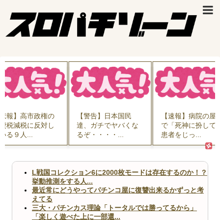
悲報】高市政権の
【警告】日本国民
【速報】病院の屋
費税減税に反対し
達、ガチでヤバくな
で「死神に扮して
いる９人...
るぞ・・・・...
患者をじっ...
L戦国コレクション6に2000枚モードは存在するのか！？
挙動推測をする人...
最近常にどうやってパチンコ屋に復讐出来るかずっと考
えてる
三大・パチンカス理論「トータルでは勝ってるから」
「楽しく遊べた上に一部還...