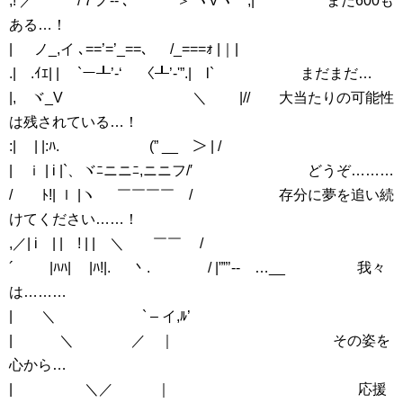
,! ／ /７ノ‐- ､ ＞’ヽVヽ ,| まだ600も
ある…！
| ノ_,イ ､==’=’_==､ /_===ｫ |｜|
.| .ｲｴ| | `ー┸’-‘ 〈┸’‐'”.| l` まだまだ…
|, ヾ_V ＼ |// 大当たりの可能性
は残されている…！
:| | |:ﾊ. (” __ ＞ | /
| ｉ | i |`、ヾﾆニニﾆ,ニニフ/′ どうぞ………
/ ﾄ!| ｌ |ヽ ￣￣￣￣ / 存分に夢を追い続
けてください……！
,／| i | | ! | | ＼ ￣￣ /
´ |ﾊﾊ| |ﾊ!|. 丶. / |””’‐- …__ 我々
は………
| ＼ ` – イ,ﾙ’
| ＼ ／ ｜ その姿を
心から…
| ＼／ ｜ 応援