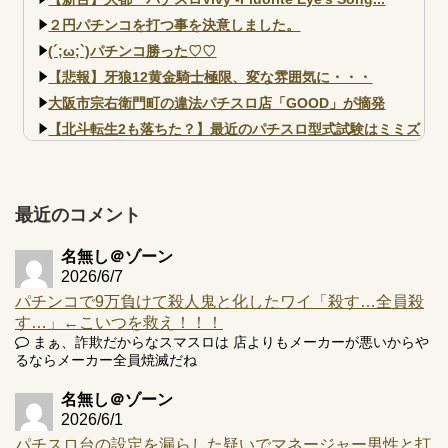
２円パチンコを打つ事を決意しました。
(´;ω;`)パチンコ勝った♡♡
【悲報】牙狼12黄金騎士極限、変な雰囲気に・・・
大阪市宗右衛門町の違法パチスロ店「GOOD」が摘発
【北斗転生2も落ちた？】最近のパチスロ型式試験はミミズ
的な何かが通りにく...
【実戦報告】e黄門ちゃま寿限無 初日の評判まとめ！コン
プ報告あり！弱予告...
最近のコメント
アズールレーン スロット評価はコイン持ちの悪い疑似ボ天
井の軽い絆？
名無し＠ゾーン
2026/6/7
パチンコで9万負けて殺人鬼と化したワイ「殺す…全員殺
す…」←こいつを救え！！！
まぁ、詐欺だからなスマスロは 店よりもメーカーが悪いからや
Powered by livedoor 相互RSS
るならメーカー全員焼滅だね
名無し＠ゾーン
2026/6/1
パチスロ台の設定を漏らした疑いでマネージャー男性と打