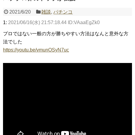
2021/6/20
雑談
,
パチンコ
Powered by livedoor 相互RSS
1:
2021/06/16(水) 21:57:18.44 ID:VAaaEgZk0
プロではない一般の方が勝ちやすい方法はなんと意外な方
法でした
https://youtu.be/vmunOSyN7uc