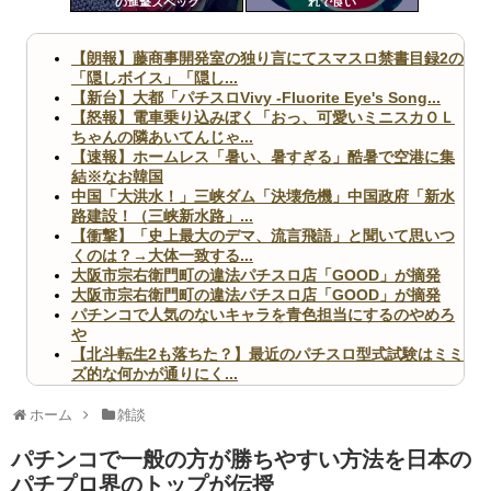
の進撃スペック
れで良い
ツー
ル
【朗報】藤商事開発室の独り言にてスマスロ禁書目録2の
「隠しボイス」「隠し...
【新台】大都「パチスロVivy -Fluorite Eye's Song...
【怒報】電車乗り込みぼく「おっ、可愛いミニスカＯＬ
ちゃんの隣あいてんじゃ...
【速報】ホームレス「暑い、暑すぎる」酷暑で空港に集
結※なお韓国
中国「大洪水！」三峡ダム「決壊危機」中国政府「新水
路建設！（三峡新水路」...
【衝撃】「史上最大のデマ、流言飛語」と聞いて思いつ
くのは？→大体一致する...
大阪市宗右衛門町の違法パチスロ店「GOOD」が摘発
大阪市宗右衛門町の違法パチスロ店「GOOD」が摘発
パチンコで人気のないキャラを青色担当にするのやめろ
や
【北斗転生2も落ちた？】最近のパチスロ型式試験はミミ
ズ的な何かが通りにく...
無職のパチンコカス(22)なんやが、ワイの人生どれくら
いヤバいか教えて？...
ホーム
雑談
AngelBeats!とかいうクソアニメの思い出ｗｗｗ
パチンコで一般の方が勝ちやすい方法を日本の
パチプロ界のトップが伝授