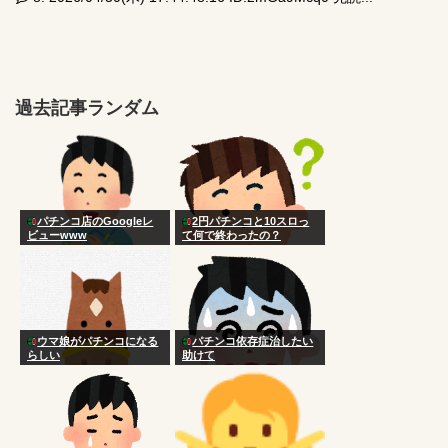
過去記事ランダム
パチンコ店のGoogleレ
2円パチンコと10スロっ
ビューwww
て何で終わったの？
ウマ娘がパチンコになる
パチンコ依存症治したい
らしい
助けて