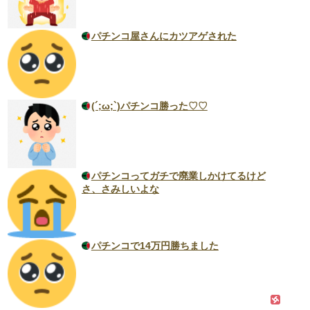
パチンコ屋さんにカツアゲされた
(´;ω;`)パチンコ勝った♡♡
パチンコってガチで廃業しかけてるけど
さ、さみしいよな
パチンコで14万円勝ちました