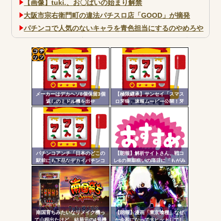
【画像】tuki.、お〇ぱいの始まり解禁
大阪市宗右衛門町の違法パチスロ店「GOOD」が摘発
パチンコで人気のないキャラを青色担当にするのやめろや
ワイ、パチンコ屋店員の目の前で会員カードを握り潰し
「今までありがとう」と...
無職のパチンコカス(22)なんやが、ワイの人生どれくらい
コテ
ヤバいか教えて？...
リン
AngelBeats!とかいうクソアニメの思い出ｗｗｗ
メーカーはデカヘソ8個保留3個
【極限継承】サンセイ「スマス
- 固
返しのミドル機を出せ
ロ牙狼」速報ムービー公開！牙
よ！！！！
狼の名に恥じぬ出玉性能がパチ
定リ
ンコからスロットへ
ンク
自動
Powered by livedoor 相互RSS
更新
パチンコアンチ「日本のどこの
【朗報】解析サイトさん、戦コ
駅前にも下品なデカイパチンコ
レ6の周期狙いの項目に「もがみ
ツー
屋があって恥ずかしい」
んの尻画像」を採用
ル
南国育ちみたいなリメイク機っ
【朗報】漫画「東京喰種」なぜ
て山程出たけど、結局元の4号機
か令和になって大ヒットしてし