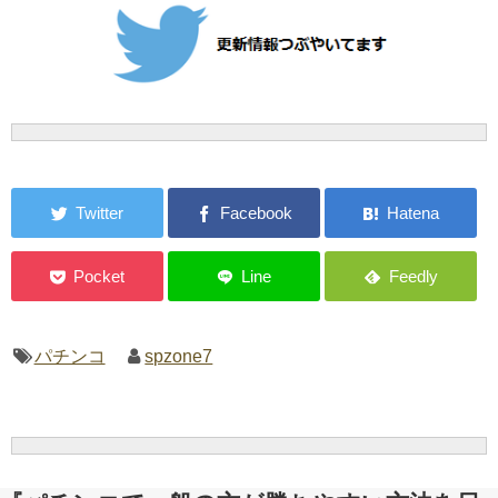
パチンコ
spzone7