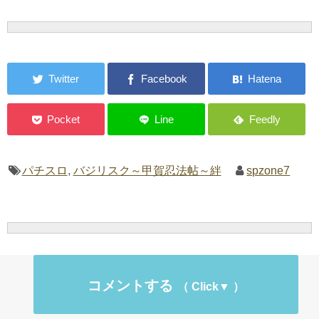
パチスロ
,
バジリスク～甲賀忍法帖～絆
spzone7
コメントする