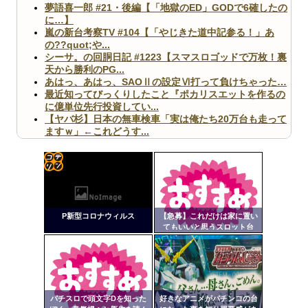
夢語喜一郎 #21・後編【「地獄のED」GODで6確したの
に…】
嵐の新台考察TV #104【「やじきた道中記参る！」あ
の??quot;や...
シーサ。の回胴日記 #1223【スマスロゴッドで万枚！裏
天から勝利のPG...
あはっ、あはっ、SAOⅡの設定Ⅵ打って負けちゃった…
最近知ってびっくりしたこと『ポカリスエットを作るの
に億単位先行投資してい...
【ヤバ杉】日本の無車検車「実は俺たち20万台も走って
ますｗ」←これどうす...
【閲覧注意】俺が近くにいると機械が壊れるんだけどさ
【画像】ペプシコーラ社、「こういうのでいいんだよ」
な新商品を発売
コテ
リン
P新型コロナウィルス
【急募】これだけは家に置い
- 固
てもいいと思うスロット台
定リ
Powered by livedoor 相互RSS
ンク
自動
更新
パチスロで頭文字Dを知った
好きなアニメがパチンコの台