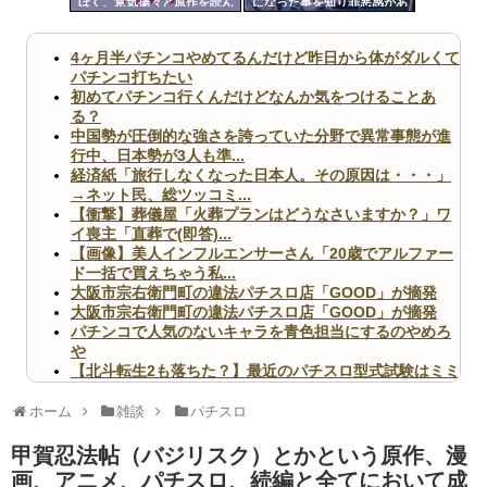
ぼく、意気揚々と原作を読ん
になった事を知り罪悪感があ
ツー
だら第一話からなつきがパパ
りつつもパチ屋に入るせつ菜
活してて困惑
ちゃん
ル
4ヶ月半パチンコやめてるんだけど昨日から体がダルくて
パチンコ打ちたい
初めてパチンコ行くんだけどなんか気をつけることあ
る？
中国勢が圧倒的な強さを誇っていた分野で異常事態が進
行中、日本勢が3人も準...
経済紙「旅行しなくなった日本人。その原因は・・・」
→ネット民、総ツッコミ...
【衝撃】葬儀屋「火葬プランはどうなさいますか？」ワ
イ喪主「直葬で(即答)...
【画像】美人インフルエンサーさん「20歳でアルファー
ド一括で買えちゃう私...
大阪市宗右衛門町の違法パチスロ店「GOOD」が摘発
大阪市宗右衛門町の違法パチスロ店「GOOD」が摘発
パチンコで人気のないキャラを青色担当にするのやめろ
や
【北斗転生2も落ちた？】最近のパチスロ型式試験はミミ
ズ的な何かが通りにく...
無職のパチンコカス(22)なんやが、ワイの人生どれくら
ホーム
雑談
パチスロ
いヤバいか教えて？...
AngelBeats!とかいうクソアニメの思い出ｗｗｗ
甲賀忍法帖（バジリスク）とかという原作、漫
画、アニメ、パチスロ、続編と全てにおいて成