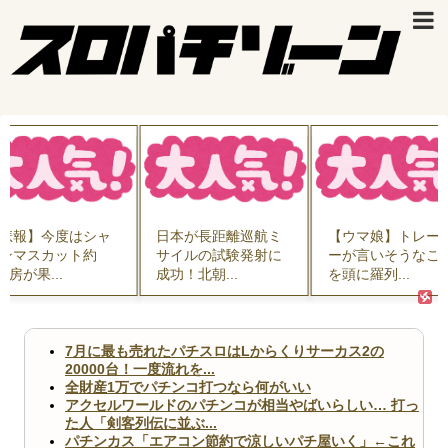
悲報】今度はシャ
日本が長距離巡航ミ
【ウマ娘】トレー
ンマスカット約
サイルの試験発射に
ーが言いそうなこ
00房が果...
成功！北朝...
を頭に羅列...
7月に最も売れたパチスロはLからくりサーカス2の
20000台！一度流れを...
全財産1万でパチンコ打つなら何がいい
アクセルワールドのパチンコが相当やばいらしい… 打っ
た人「剣客列伝に並ぶ...
パチンカス「エアコン節約で涼しいパチ屋いく」←これ