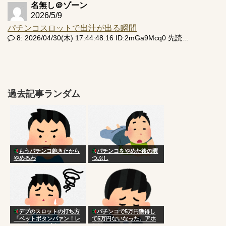
名無し＠ゾーン
2026/5/9
パチンコスロットで出汁が出る瞬間
8: 2026/04/30(木) 17:44:48.16 ID:2mGa9Mcq0 先読...
過去記事ランダム
もうパチンコ飽きたから
パチンコをやめた後の暇
やめるわ
つぶし
デブのスロットの打ち方
パチンコで5万円獲得し
「ベットボタンバァン！レ
て5万円ないなった。アホ
バーガァン！ボタンベシッ
らし