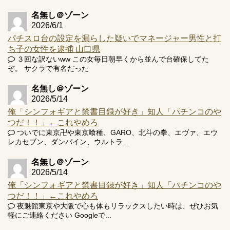
名無し＠ゾーン
2026/6/1
パチスロ台の設定を漏らした疑いでマネージャー男性と打
ち子の女性を逮捕 山口県
３回な訳ないww この女毎日朝早くから並んで台確保してた
ぞ。 サクラで有名だった
名無し＠ゾーン
2026/5/14
俺「シンフォギアと禁書目録が好き」知人「パチンコのや
つだ！！」←これやめろ
ついでに東京卍や東京喰種、GARO、北斗の拳、エヴァ、エウ
レカセブン、ダンバイン、ウルトラ...
名無し＠ゾーン
2026/5/14
俺「シンフォギアと禁書目録が好き」知人「パチンコのや
つだ！！」←これやめろ
夜魅館東京や大阪で心も体もリラックスしたい時は、ぜひお気
軽にご連絡ください Googleで...