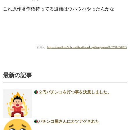
これ原作著作権持ってる遺族はウハウハやったんかな
引用元:
https://swallow.5ch.net/test/read.cgi/livejupiter/1623165945/
最新の記事
２円パチンコを打つ事を決意しました。
パチンコ屋さんにカツアゲされた