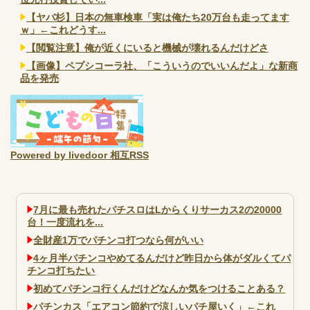
【ヤバ杉】日本の無車検車「実は俺たち20万台も走ってます
ｗ」←これどうす...
【閲覧注意】俺が近くにいると機械が壊れるんだけどさ
【画像】ペプシコーラ社、「こういうのでいいんだよ」な新商
品を発売
Powered by livedoor 相互RSS
7月に最も売れたパチスロはLからくりサーカス2の20000
台！一度流れを...
全財産1万でパチンコ打つなら何がいい
4ヶ月半パチンコやめてるんだけど昨日から体がダルくてパ
チンコ打ちたい
初めてパチンコ行くんだけどなんか気をつけることある？
パチンカス「エアコン節約で涼しいパチ屋いく」←これ