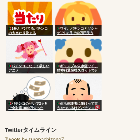
ベシッベシッ！」
1番ふざけてるパチンコ
ワイ、パチンコとソシャ
の大当たり決まる
ゲで1ヶ月で40万円失う
パチンコになって欲しい
ギャンブル依存症ワイ、
アニメ
精神科通院後スロットで5
万勝ち
パチンコのせいで2ヶ月
生活保護者に働けって言
で全財産1000万失った
うやついるけどパチンコに
行くなって言うのおかしく
ない？
Twitterタイムライン
Tweets by suropachizone7