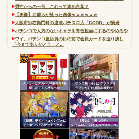
男性からの一言、これって褒め言葉？
【画像】お前らが笑った画像ｗｗｗｗｗｗ
大阪市宗右衛門町の違法パチスロ店「GOOD」が摘発
パチンコで人気のないキャラを青色担当にするのやめろや
ワイ、パチンコ屋店員の目の前で会員カードを握り潰し
「今までありがとう」と...
無職のパチンコカス(22)なんやが、ワイの人生どれくらい
ヤバいか教えて？...
AngelBeats!とかいうクソアニメの思い出ｗｗｗ
コテ
リン
メーカーはデカヘソ8個保留3個
パチンコ店「今日がグランドオ
- 固
返しのミドル機を出せ
ープンから15周年記念日で
よ！！！！
す！」←ワイ「五万負けてま
定リ
す」
Powered by livedoor 相互RSS
ンク
自動
更新
【朗報】平和・キュインフォに
【新台】「推しの子」
て乙女5の「乙女アタック系」
×「Fields」パチスロプロジェク
ツー
「繚乱の刻系」の連続演出信頼
ト特報ムービー公開！推しの子
度が公開される！みんなの体感
でBITESやれるんか！？_
ル