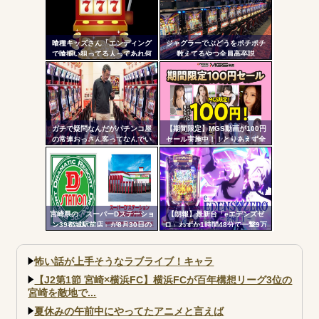
と比べてどうよ？
喰種キッズさん「エンディング
ジャグラーでぶどうをポチポチ
で喰揃い狙ってる人ってあれ何
数えてるやつ全員高卒説
の意味があるの？」
ガチで疑問なんだがパチンコ屋
【期間限定】MGS動画が100円
の常連おっさん客ってなんでい
セール実施中！！とりあえず全
つも同じ服着てるの？
部買うやろｗｗｗｗｗ
宮崎県の「スーパーDステーショ
【朗報】最新台「eエデンズゼ
ン39都城駅前店」が8月30日の
ロ」わずか1時間48分で一撃9万
営業をもって閉店へ
5000発コンプリートを達成して
しまうｗ 究極LT期待出玉2万発
超えの現行最強スペックは伊達
怖い話が上手そうなラブライブ！キャラ
じゃないな…
【J2第1節 宮崎×横浜FC】横浜FCが百年構想リーグ3位の
宮崎を敵地で...
夏休みの午前中にやってたアニメと言えば