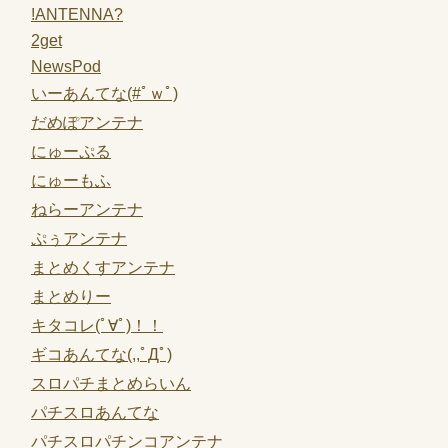
!ANTENNA?
2get
NewsPod
いーあんてな(#ﾟｗﾟ)
だめぽアンテナ
にゅーぷる
にゅーもふ
ねらーアンテナ
ぷぅアンテナ
まとめくすアンテナ
まとめりー
キタコレ(ﾟ∀ﾟ)！！
ギコあんてな(,,ﾟДﾟ)
スロパチまとめらいん
パチスロあんてな
パチスロパチンコアンテナ