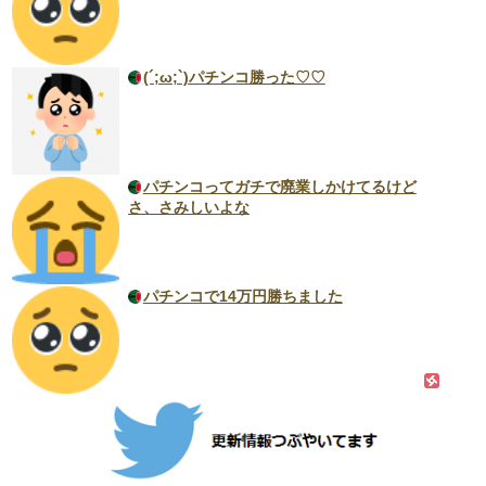
(´;ω;`)パチンコ勝った♡♡
パチンコってガチで廃業しかけてるけど
さ、さみしいよな
パチンコで14万円勝ちました