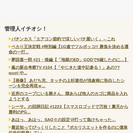
管理人イチオシ！
パチンカス「エアコン節約で涼しいパチ屋いく」←これ
ペカり王決定戦 #特別編【1G連でフルボッコ!! 勝負を決める運
命の一打...
夢語喜一郎 #21・後編【「地獄のED」GODで6確したのに…】
嵐の新台考察TV #104【「やじきた道中記参る！」あの??
quot;や...
【画像】 あだち充、タッチの上杉達也が浅倉南に告白したシ
ーンを完全再現ｗ...
近所のコープにいる爺さん、隙あらば他人のカゴに商品を入れ
ようとする
シーサ。の回胴日記 #1223【スマスロゴッドで万枚！裏天から
勝利のPG...
あはっ、あはっ、SAOⅡの設定Ⅵ打って負けちゃった…
最近知ってびっくりしたこと『ポカリスエットを作るのに億単
位先行投資してい...