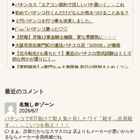
パチンカス「エアコン節約で涼しいパチ屋いく」←これ
初めてパチンコ行くんだけどなんか気をつけることある？
２円パチンコを打つ事を決意しました。
(´;ω;`)パチンコ勝った♡♡
【悲報】牙狼12黄金騎士極限、変な雰囲気に・・・
大阪市宗右衛門町の違法パチスロ店「GOOD」が摘発
【北斗転生2も落ちた？】最近のパチスロ型式試験はミミズ
的な何かが通りにく...
【実戦報告】e黄門ちゃま寿限無 初日の評判まとめ！コン
プ報告あり！弱予告...
アズールレーン スロット評価はコイン持ちの悪い疑似ボ天
井の軽い絆？
最近のコメント
名無し＠ゾーン
2026/6/7
パチンコで9万負けて殺人鬼と化したワイ「殺す…全員殺
Powered by livedoor 相互RSS
す…」←こいつを救え！！！
まぁ、詐欺だからなスマスロは 店よりもメーカーが悪いからや
るならメーカー全員焼滅だね