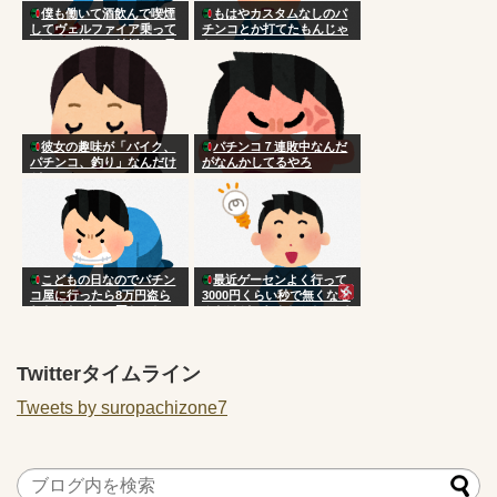
僕も働いて酒飲んで喫煙
もはやカスタムなしのパ
してヴェルファイア乗って
チンコとか打てたもんじゃ
パチンコ行って結婚して子
ないのよ
供いて家建てて親孝行した
かった
彼女の趣味が「バイク、
パチンコ７連敗中なんだ
パチンコ、釣り」なんだけ
がなんかしてるやろ
ど
こどもの日なのでパチン
最近ゲーセンよく行って
コ屋に行ったら8万円盗ら
3000円くらい秒で無くなる
れたんだがこの国おかしい
んだけどこれもしかしてパ
だろ
チンコ行ったほうがよく
ね？
Twitterタイムライン
Tweets by suropachizone7