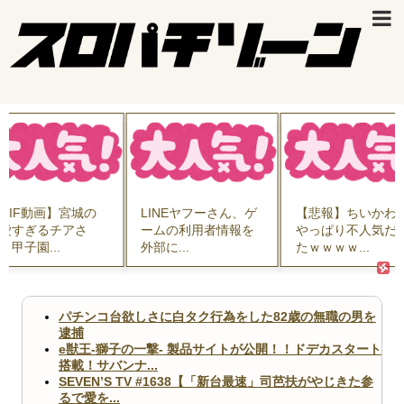
INEヤフーさん、ゲ
【悲報】ちいかわ、
【悲報】ゲーム配
ムの利用者情報を
やっぱり不人気だっ
ユーチューバー…
部に...
たｗｗｗｗ...
賃8万円の...
パチンコ台欲しさに白タク行為をした82歳の無職の男を
逮捕
e獣王-獅子の一撃- 製品サイトが公開！！ドデカスタート
搭載！サバンナ...
SEVEN’S TV #1638【「新台最速」司芭扶がやじきた参
るで愛を...