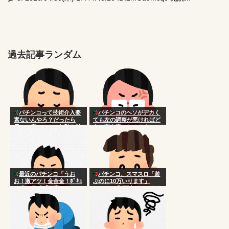
過去記事ランダム
パチンコって技術介入要
パチンコのヘソがデカく
素ないんやろ？だったら
ても左の調整が悪ければど
長々と座ってるの無駄な時
うと言う事はねんだよ
間じゃね
最近のパチンコ「うお
パチンコ、スマスロ「遊
お！激アツ！金金金！ﾎﾟｷｭ
ぶのに10万いります」
ｰﾝ！」ワイ「確変か？」
Switch2「5万出してくれた
らずっと遊べます」