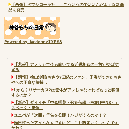
【画像】ペプシコーラ社、「こういうのでいいんだよ」な新商
品を発売
Powered by livedoor 相互RSS
【悲報】アメリカで今も続いてる近親相姦の一族がやばす
ぎる
【朗報】檜山沙耶(おさや)伝説のファン、子供ができたおさ
やへの正直な気持...
Lからくりサーカス2は筐体がアレじゃなければもっと稼働
するのか？
【新台】ダイイチ「中森明菜・歌姫伝説～FOR FANS～」
スペック・筐体...
ユニバが「次回」予告を公開！バジがくるのか！？
昨日打ったアイムなんですけど…これ設定いくつなんです
かね？