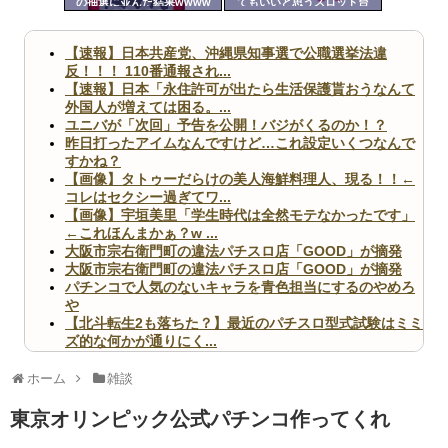
の抽選に並んだ結果wwww
てもいいと思うスロット台
ツー
ル
【速報】日本共産党、沖縄県知事選で公職選挙法違
反！！！ 110番通報され...
【速報】日本「永住許可が出たら生活保護貰おうなんて
外国人が増えては困る。...
ユニバが「次回」予告を公開！バジがくるのか！？
昨日打ったアイムなんですけど…これ設定いくつなんで
すかね？
【画像】タトゥーだらけの美人海鮮料理人、現る！！←
コレはセクシー過ぎてワ...
【画像】宇垣美里「学生時代は全然モテなかったです」
←これほんまかぁ？w ...
大阪市宗右衛門町の違法パチスロ店「GOOD」が摘発
大阪市宗右衛門町の違法パチスロ店「GOOD」が摘発
パチンコで人気のないキャラを青色担当にするのやめろ
や
【北斗転生2も落ちた？】最近のパチスロ型式試験はミミ
ズ的な何かが通りにく...
無職のパチンコカス(22)なんやが、ワイの人生どれくら
いヤバいか教えて？...
ホーム
雑談
AngelBeats!とかいうクソアニメの思い出ｗｗｗ
東京オリンピック公式パチンコ作ってくれ