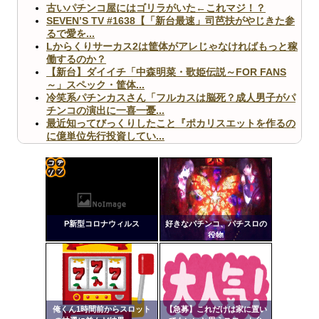
古いパチンコ屋にはゴリラがいた←これマジ！？
SEVEN’S TV #1638【「新台最速」司芭扶がやじきた参
るで愛を...
Lからくりサーカス2は筐体がアレじゃなければもっと稼
働するのか？
【新台】ダイイチ「中森明菜・歌姫伝説～FOR FANS
～」スペック・筐体...
冷笑系パチンカスさん「フルカスは脳死？成人男子がパ
チンコの演出に一喜一憂...
最近知ってびっくりしたこと『ポカリスエットを作るの
に億単位先行投資してい...
【ヤバ杉】日本の無車検車「実は俺たち20万台も走って
ますｗ」←これどうす...
【閲覧注意】俺が近くにいると機械が壊れるんだけどさ
【画像】ペプシコーラ社、「こういうのでいいんだよ」
コテ
な新商品を発売
リン
P新型コロナウィルス
好きなパチンコ、パチスロの
- 固
役物
定リ
ンク
Powered by livedoor 相互RSS
自動
更新
俺くん1時間前からスロット
【急募】これだけは家に置い