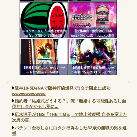
打動画公開！演出の作り込みい
クアッパーさん達から落胆の声
いなｗｗｗ
スロッターさん「BT機は意図的
【設置48台・推定全6】日本
に出ない区間付けて試験対策し
No.1パチンコ店「マルハン新宿
てそうな気がする」
東宝ビル店」のマイジャグラ
ー、とんでもない事になるｗｗ
ｗｗｗ
【悲報】強打マン、からくりサ
【朗報】漫画「東京喰種」なぜ
ーカス2のレバーを破壊…
か令和になって大ヒットしてし
まうｗｗｗ
阪神10-5DeNAで阪神打線爆発で3タテ阻止に成功
wwwwwwwwww
婚約者「結婚式どうする？」俺「離婚する可能性あるし面
倒だし金かかるし別に...
広末涼子がTBS「THE TIME,」で地上波復帰 自身を変えた
次男の言...
パチンコ台欲しさに白タク行為をした82歳の無職の男を逮
捕