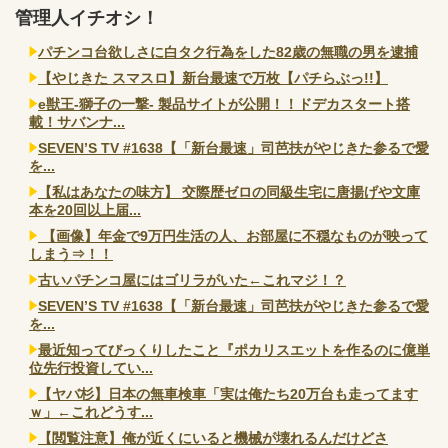
管理人イチオシ！
パチンコ台欲しさに白タク行為をした82歳の無職の男を逮捕
【やじきた スマスロ】新台最速で万枚【パチらぶっ!!】
e獣王-獅子の一撃- 製品サイトが公開！！ドデカスタート搭
載！サバンナ...
SEVEN’S TV #1638【「新台最速」司芭扶がやじきた参るで愛
を...
【私はあなたの味方】 交際歴ゼロの同級生宅に唐揚げや文庫
本を20回以上届...
【画像】年金で9万円生活の人、お部屋に不穏なものが映って
しまう⇒！！
古いパチンコ屋にはゴリラがいた←これマジ！？
SEVEN’S TV #1638【「新台最速」司芭扶がやじきた参るで愛
を...
最近知ってびっくりしたこと『ポカリスエットを作るのに億単
位先行投資してい...
【ヤバ杉】日本の無車検車「実は俺たち20万台も走ってます
ｗ」←これどうす...
【閲覧注意】俺が近くにいると機械が壊れるんだけどさ