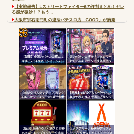
【実戦報告】Lストリートファイター6の評判まとめ！ヤレ
る感が微妙！？もう...
大阪市宗右衛門町の違法パチスロ店「GOOD」が摘発
パチンコで人気のないキャラを青色担当にするのやめろや
ワイ、パチンコ屋店員の目の前で会員カードを握り潰し
「今までありがとう」と...
コテ
無職のパチンコカス(22)なんやが、ワイの人生どれくらい
リン
ヤバいか教えて？...
【朗報】全国のパチンコ店にて
謎のパチンコ演者「フォロワー
- 固
AngelBeats!とかいうクソアニメの思い出ｗｗｗ
京楽「e SAOアリシゼーション
欲しいからパチンカス適当にフ
夜空」のデモ機プレミアム展示
ォローしよう」「フォロー返し
定リ
が始まる！SAOファンは急
て来ないやつリムろ」←これで
ンク
げ！！！
何回もフォローしてくるのウザ
がられてますよ
自動
更新
「eSAO オルタナティブ ガンゲ
【朗報】eSAOアリシゼーション
Powered by livedoor 相互RSS
イル・オンライン」が8週で指数
夜空の先行導入で沸く「サンシ
ツー
割れ
ャインKYORAKU平針」2日連続
で総差枚10万枚超えの祭りを開
ル
催中ｗｗｗｗ
【新台】SANYO「パチスロ邪神
エクスアリーナ松戸がディスク
ちゃんドロップキック」公式試
アップ2を撤去したらしくディス