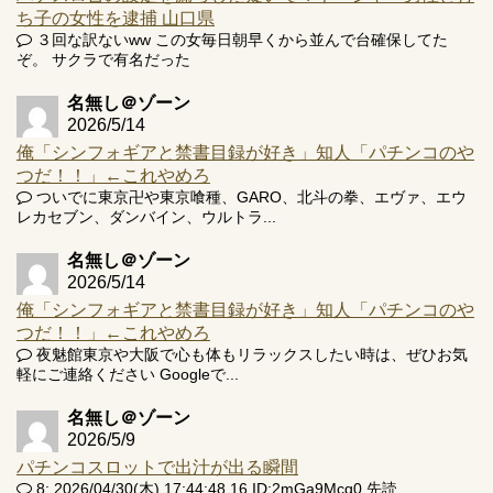
ち子の女性を逮捕 山口県
３回な訳ないww この女毎日朝早くから並んで台確保してた
ぞ。 サクラで有名だった
名無し＠ゾーン
2026/5/14
俺「シンフォギアと禁書目録が好き」知人「パチンコのや
つだ！！」←これやめろ
ついでに東京卍や東京喰種、GARO、北斗の拳、エヴァ、エウ
レカセブン、ダンバイン、ウルトラ...
名無し＠ゾーン
2026/5/14
俺「シンフォギアと禁書目録が好き」知人「パチンコのや
つだ！！」←これやめろ
夜魅館東京や大阪で心も体もリラックスしたい時は、ぜひお気
軽にご連絡ください Googleで...
名無し＠ゾーン
2026/5/9
パチンコスロットで出汁が出る瞬間
8: 2026/04/30(木) 17:44:48.16 ID:2mGa9Mcq0 先読...