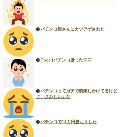
パチンコ屋さんにカツアゲされた
(´;ω;`)パチンコ勝った♡♡
パチンコってガチで廃業しかけてるけど
さ、さみしいよな
パチンコで14万円勝ちました