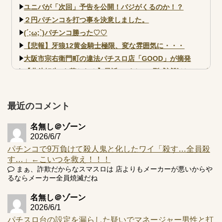
ユニバが「次回」予告を公開！バジがくるのか！？
２円パチンコを打つ事を決意しました。
(´;ω;`)パチンコ勝った♡♡
【悲報】牙狼12黄金騎士極限、変な雰囲気に・・・
大阪市宗右衛門町の違法パチスロ店「GOOD」が摘発
【北斗転生2も落ちた？】最近のパチスロ型式試験はミミズ
的な何かが通りにく...
【実戦報告】e黄門ちゃま寿限無 初日の評判まとめ！コン
プ報告あり！弱予告...
最近のコメント
アズールレーン スロット評価はコイン持ちの悪い疑似ボ天
井の軽い絆？
名無し＠ゾーン
2026/6/7
パチンコで9万負けて殺人鬼と化したワイ「殺す…全員殺
す…」←こいつを救え！！！
まぁ、詐欺だからなスマスロは 店よりもメーカーが悪いからや
るならメーカー全員焼滅だね
Powered by livedoor 相互RSS
名無し＠ゾーン
2026/6/1
パチスロ台の設定を漏らした疑いでマネージャー男性と打