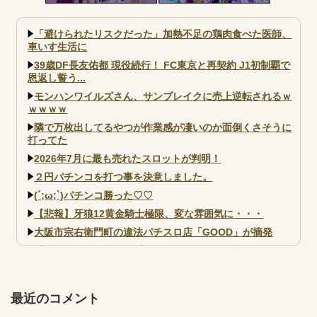
部買うやろｗｗｗｗｗ
まうｗｗｗ
「避けられたリスクだった」加熱不足の鶏肉食べた医師、
車いす生活に
39歳DF長友佑都 現役続行！ FC東京と再契約 J1初制覇で
恩返し誓う...
モンハンワイルズさん、サンブレイクに売上逆転されるｗ
ｗｗｗｗ
隣で万枚出してるやつが作業感が凄いのか面倒くさそうに
打ってた
2026年7月に最も売れたスロットが判明！
２円パチンコを打つ事を決意しました。
(´;ω;`)パチンコ勝った♡♡
【悲報】牙狼12黄金騎士極限、変な雰囲気に・・・
大阪市宗右衛門町の違法パチスロ店「GOOD」が摘発
【北斗転生2も落ちた？】最近のパチスロ型式試験はミミズ
的な何かが通りにく...
【実戦報告】e黄門ちゃま寿限無 初日の評判まとめ！コン
プ報告あり！弱予告...
最近のコメント
アズールレーン スロット評価はコイン持ちの悪い疑似ボ天