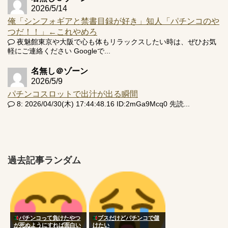
2026/5/14
俺「シンフォギアと禁書目録が好き」知人「パチンコのや
つだ！！」←これやめろ
夜魅館東京や大阪で心も体もリラックスしたい時は、ぜひお気
軽にご連絡ください Googleで...
名無し＠ゾーン
2026/5/9
パチンコスロットで出汁が出る瞬間
8: 2026/04/30(木) 17:44:48.16 ID:2mGa9Mcq0 先読...
過去記事ランダム
パチンコって負けたやつ
ブスだけどパチンコで儲
が死ぬようにすれば面白い
けたい