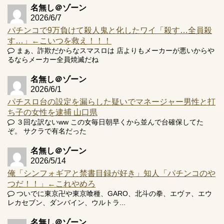
井の軽い絆？
名無し＠ゾーン
2026/6/7
パチンコで9万負けて殺人鬼と化したワイ「殺す…全員殺
す…」←こいつを救え！！！
まぁ、詐欺だからなスマスロは 店よりもメーカーが悪いからや
るならメーカー全員焼滅だね
Powered by livedoor 相互RSS
名無し＠ゾーン
2026/6/1
パチスロ台の設定を漏らした疑いでマネージャー男性と打
ち子の女性を逮捕 山口県
３回な訳ないww この女毎日朝早くから並んで台確保してた
ぞ。 サクラで有名だった
名無し＠ゾーン
2026/5/14
俺「シンフォギアと禁書目録が好き」知人「パチンコのや
つだ！！」←これやめろ
ついでに東京卍や東京喰種、GARO、北斗の拳、エヴァ、エウ
レカセブン、ダンバイン、ウルトラ...
名無し＠ゾーン