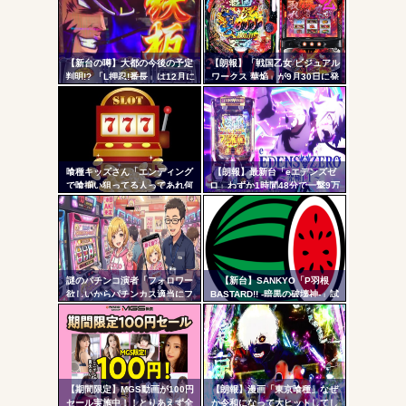
ンク
ｗｗｗ
自動
Powered by livedoor 相互RSS
更新
【新台の噂】大都の今後の予定
【朗報】「戦国乙女 ビジュアル
判明!? 「L押忍!番長」は12月に
ワークス 華焔」が9月30日に発
ツー
登場か
売決定！定価3980円、P戦国乙
女7・L戦国乙女5・グッズなどの
ル
アートワーク集
喰種キッズさん「エンディング
【朗報】最新台「eエデンズゼ
で喰揃い狙ってる人ってあれ何
ロ」わずか1時間48分で一撃9万
の意味があるの？」
5000発コンプリートを達成して
しまうｗ 究極LT期待出玉2万発
超えの現行最強スペックは伊達
じゃないな…
謎のパチンコ演者「フォロワー
【新台】SANKYO「P羽根
欲しいからパチンカス適当にフ
BASTARD!! -暗黒の破壊神-」試
ォローしよう」「フォロー返し
打動画公開後の反応まとめ！ポ
て来ないやつリムろ」←これで
チーズっぽい役物で間違いなく
何回もフォローしてくるのウザ
面白いし、月2万円...
がられてますよ
【期間限定】MGS動画が100円
【朗報】漫画「東京喰種」なぜ
セール実施中！！とりあえず全
か令和になって大ヒットしてし