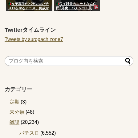
女子高生がパチンコパチ
ワイ以外のニートなんG
スロをやるアニメ、何故か
民｢外食！パチンコ！風
ない
俗！｣←バイタリティ凄い
よな
Twitterタイムライン
Tweets by suropachizone7
カテゴリー
定期
(3)
未分類
(48)
雑談
(20,234)
パチスロ
(6,552)