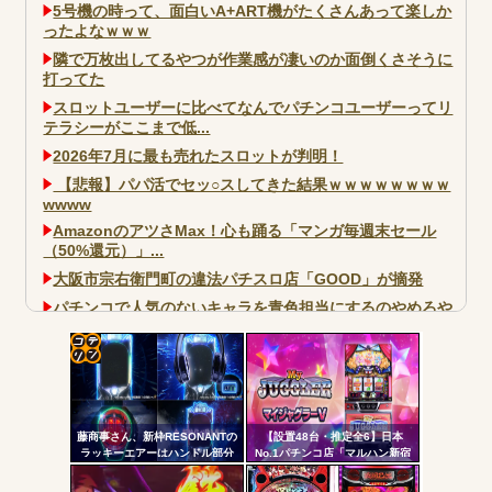
5号機の時って、面白いA+ART機がたくさんあって楽しか
ったよなｗｗｗ
隣で万枚出してるやつが作業感が凄いのか面倒くさそうに
打ってた
スロットユーザーに比べてなんでパチンコユーザーってリ
テラシーがここまで低...
2026年7月に最も売れたスロットが判明！
【悲報】パパ活でセッ○スしてきた結果ｗｗｗｗｗｗｗｗ
wwww
AmazonのアツさMax！心も踊る「マンガ毎週末セール
（50%還元）」...
大阪市宗右衛門町の違法パチスロ店「GOOD」が摘発
パチンコで人気のないキャラを青色担当にするのやめろや
ワイ、パチンコ屋店員の目の前で会員カードを握り潰し
「今までありがとう」と...
コテ
無職のパチンコカス(22)なんやが、ワイの人生どれくらい
ヤバいか教えて？...
リン
AngelBeats!とかいうクソアニメの思い出ｗｗｗ
藤商事さん、新枠RESONANTの
【設置48台・推定全6】日本
- 固
ラッキーエアーはハンドル部分
No.1パチンコ店「マルハン新宿
からのみで枠上部からの風は無
東宝ビル店」のマイジャグラ
定リ
い模様。ヅラに配慮したか？
ー、とんでもない事になるｗｗ