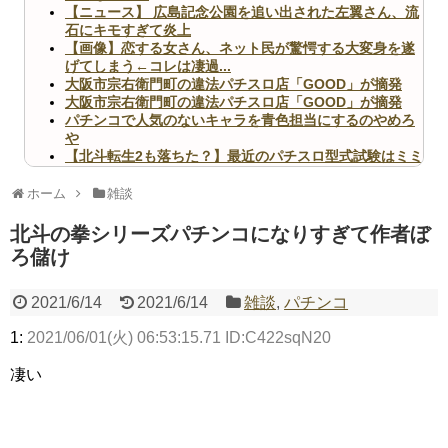
【ニュース】 広島記念公園を追い出された左翼さん、流
石にキモすぎて炎上
【画像】恋する女さん、ネット民が驚愕する大変身を遂
げてしまう←コレは凄過...
大阪市宗右衛門町の違法パチスロ店「GOOD」が摘発
大阪市宗右衛門町の違法パチスロ店「GOOD」が摘発
パチンコで人気のないキャラを青色担当にするのやめろ
や
【北斗転生2も落ちた？】最近のパチスロ型式試験はミミ
ズ的な何かが通りにく...
無職のパチンコカス(22)なんやが、ワイの人生どれくら
ホーム
雑談
いヤバいか教えて？...
AngelBeats!とかいうクソアニメの思い出ｗｗｗ
北斗の拳シリーズパチンコになりすぎて作者ぼ
ろ儲け
2021/6/14
2021/6/14
雑談
,
パチンコ
1:
2021/06/01(火) 06:53:15.71 ID:C422sqN20
Powered by livedoor 相互RSS
凄い