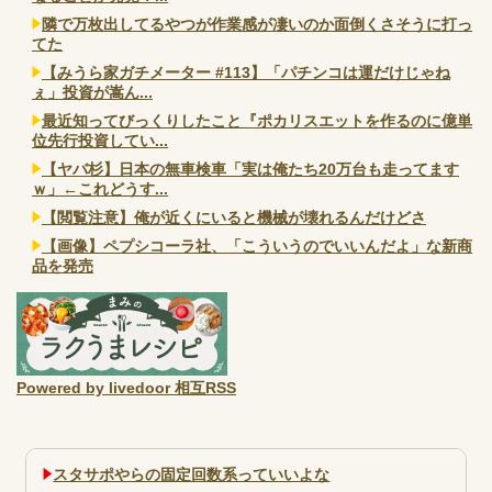
隣で万枚出してるやつが作業感が凄いのか面倒くさそうに打っ
てた
【みうら家ガチメーター #113】「パチンコは運だけじゃね
ぇ」投資が嵩ん...
最近知ってびっくりしたこと『ポカリスエットを作るのに億単
位先行投資してい...
【ヤバ杉】日本の無車検車「実は俺たち20万台も走ってます
ｗ」←これどうす...
【閲覧注意】俺が近くにいると機械が壊れるんだけどさ
【画像】ペプシコーラ社、「こういうのでいいんだよ」な新商
品を発売
Powered by livedoor 相互RSS
スタサポやらの固定回数系っていいよな