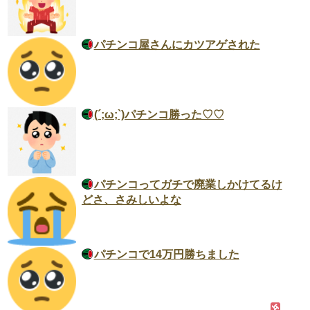
パチンコ屋さんにカツアゲされた
(´;ω;`)パチンコ勝った♡♡
パチンコってガチで廃業しかけてるけ
どさ、さみしいよな
パチンコで14万円勝ちました