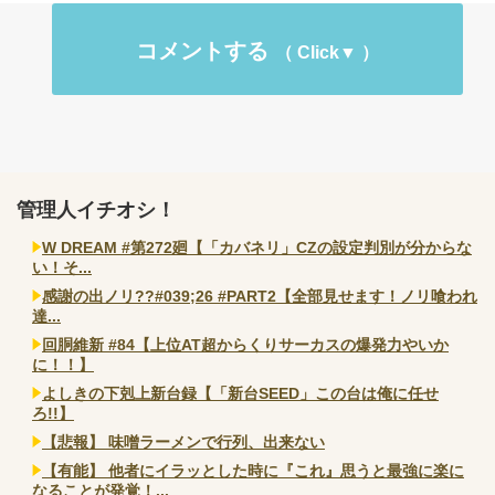
コメントする
管理人イチオシ！
W DREAM #第272廻【「カバネリ」CZの設定判別が分からな
い！そ...
感謝の出ノリ??#039;26 #PART2【全部見せます！ノリ喰われ
達...
回胴維新 #84【上位AT超からくりサーカスの爆発力やいか
に！！】
よしきの下剋上新台録【「新台SEED」この台は俺に任せ
ろ!!】
【悲報】 味噌ラーメンで行列、出来ない
【有能】 他者にイラッとした時に『これ』思うと最強に楽に
なることが発覚！...