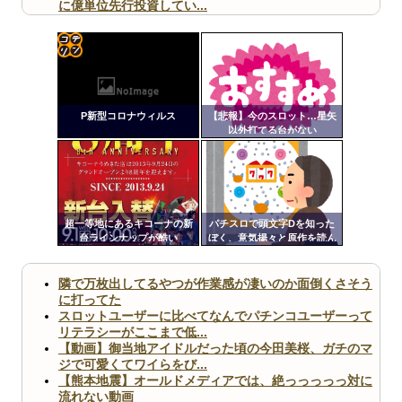
に億単位先行投資してい...
【ヤバ杉】日本の無車検車「実は俺たち20万台も走って
ますｗ」←これどうす...
【閲覧注意】俺が近くにいると機械が壊れるんだけどさ
【画像】ペプシコーラ社、「こういうのでいいんだよ」
コテ
な新商品を発売
リン
P新型コロナウィルス
【悲報】今のスロット…星矢
- 固
以外打てる台がない
定リ
ンク
Powered by livedoor 相互RSS
自動
更新
超一等地にあるキコーナの新
パチスロで頭文字Dを知った
台ラインナップが酷い
ぼく、意気揚々と原作を読ん
ツー
だら第一話からなつきがパパ
活してて困惑
ル
隣で万枚出してるやつが作業感が凄いのか面倒くさそう
に打ってた
スロットユーザーに比べてなんでパチンコユーザーって
リテラシーがここまで低...
【動画】御当地アイドルだった頃の今田美桜、ガチのマ
ジで可愛くてワイらをび...
【熊本地震】オールドメディアでは、絶っっっっっ対に
流れない動画