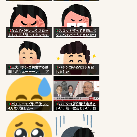
と思うんだが
なんでパチンコやスロッ
スロット打ってる時にボ
トしてる人達ってキレやす
タンバチバチうるさいやつ
いんだろ
死ねよ
三大パチンコ興奮する瞬
パチンコやめて1ヶ月経
間「ポキューーーン」「プ
ちました
チュン！！！！…」
パチンコで7万5千使って
パチンコ店公選法違反と
4万取り返したw
いい、統一教会といい、自
民ってどこまで韓国に侵食
されてんだよｗｗｗｗｗｗ
ｗｗｗ