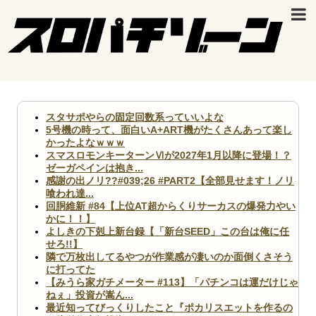
スタサポやらの固定回数系っていいよな
5号機の時って、面白いA+ART機がたくさんあって楽し
かったよなｗｗｗ
スマスロモンキーターンⅥが2027年1月以降に登場！？
ゼーガペインは抱き...
感謝の出ノリ??#039;26 #PART2【全部見せます！ノリ
喰われ達...
回胴維新 #84【上位AT超からくりサーカスの爆発力やい
かに！！】
よしきの下剋上新台録【「新台SEED」この台は俺に任
せろ!!】
隣で万枚出してるやつが作業感が凄いのか面倒くさそう
に打ってた
【みうら家ガチメーター #113】「パチンコは運だけじゃ
ねぇ」投資が嵩ん...
最近知ってびっくりしたこと『ポカリスエットを作るの