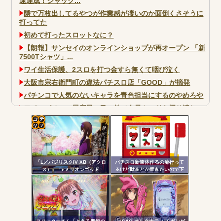
速達成！ジャック...
隣で万枚出してるやつが作業感が凄いのか面倒くさそうに
打ってた
初めて打ったスロットなに？
【朗報】サンセイのオンラインショップが再オープン 「新
7500Tシャツ」...
ワイ生活保護、2スロを打つ金すら無くて咽び泣く
大阪市宗右衛門町の違法パチスロ店「GOOD」が摘発
パチンコで人気のないキャラを青色担当にするのやめろや
ワイ、パチンコ屋店員の目の前で会員カードを握り潰し
「今までありがとう」と...
無職のパチンコカス(22)なんやが、ワイの人生どれくらい
コテ
ヤバいか教えて？...
リン
AngelBeats!とかいうクソアニメの思い出ｗｗｗ
「L／バジリスクIV XB（アクロ
パチスロ新筐体作るの流行って
- 固
ス）」「eミリオンゴッド
るけど財布とか置きたいので下
3CHB（メーシー）」「L／Vivy
皿とか今まで通りがいいわ
定リ
／A5（大都）」が検定通過
ンク
Powered by livedoor 相互RSS
自動
更新