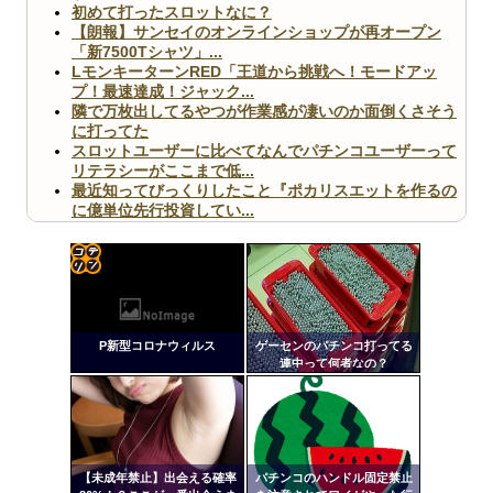
初めて打ったスロットなに？
【朗報】サンセイのオンラインショップが再オープン
「新7500Tシャツ」...
LモンキーターンRED「王道から挑戦へ！モードアッ
プ！最速達成！ジャック...
隣で万枚出してるやつが作業感が凄いのか面倒くさそう
に打ってた
スロットユーザーに比べてなんでパチンコユーザーって
リテラシーがここまで低...
最近知ってびっくりしたこと『ポカリスエットを作るの
に億単位先行投資してい...
【ヤバ杉】日本の無車検車「実は俺たち20万台も走って
ますｗ」←これどうす...
【閲覧注意】俺が近くにいると機械が壊れるんだけどさ
【画像】ペプシコーラ社、「こういうのでいいんだよ」
コテ
な新商品を発売
リン
P新型コロナウィルス
ゲーセンのパチンコ打ってる
- 固
連中って何者なの？
定リ
ンク
Powered by livedoor 相互RSS
自動
更新
【未成年禁止】出会える確率
パチンコのハンドル固定禁止