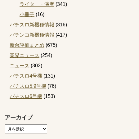
ライター・演者
(341)
小冊子
(16)
パチスロ新機種情報
(316)
パチンコ新機種情報
(417)
新台評価まとめ
(675)
業界ニュース
(254)
ニュース
(302)
パチスロ4号機
(131)
パチスロ5.9号機
(76)
パチスロ6号機
(153)
アーカイブ