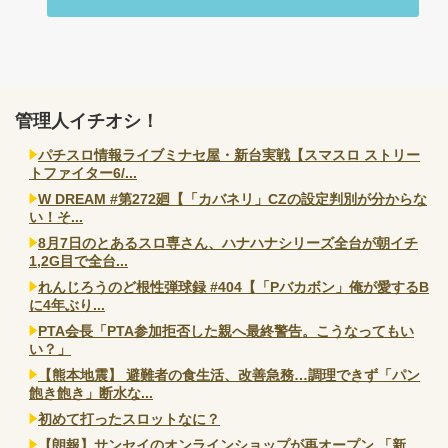
管理人イチオシ！
パチスロ情報ライブミナセ屋・新台実戦【スマスロ ストリー
トファイター6/...
W DREAM #第272廻【「カバネリ」CZの設定判別が分からな
い！そ...
8月7日のとあるスロ専さん、ハナハナシリーズ全台が朝イチ
1,2G目で全台...
れんじろうのど根性弾球録 #404【「Pバカボン」俺が愛するB
に4年ぶり...
PTA会長「PTA参加拒否した親へ最終警告。こうなってもい
い？」
【熊本地震】 避難者の食生活、改善急務…調理できず「パン
飽き飽き」断水な...
初めて打ったスロットなに？
【朗報】サンセイのオンラインショップが再オープン 「新