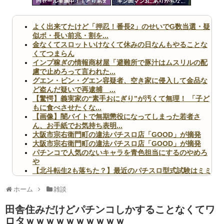
円セール実施中！！とりあえ
キン肉マン3にありがちなこ
ツー
ず全部買うやろｗｗｗｗｗ
と
ル
よく出来てたけど「押忍！番長2」のせいでG数当選・疑
似ボ・長い前兆・割を...
金なくてスロットいけなくて休みの日なんもやることな
くてつまらん
インプ稼ぎの情報商材屋「避難所で豚汁はムスリルの配
慮で止めろって言われた...
グエン・ビン・グエン容疑者、空き家に侵入して金品な
ど盗んだ疑いで再逮捕 ...
【驚愕】義実家の“素手おにぎり”が汚くて無理！ 「子ど
もに食べさせたくな...
【画像】闇バイトで無期懲役になってしまった若者さ
ん、お手紙でお気持ち表明...
大阪市宗右衛門町の違法パチスロ店「GOOD」が摘発
大阪市宗右衛門町の違法パチスロ店「GOOD」が摘発
パチンコで人気のないキャラを青色担当にするのやめろ
や
【北斗転生2も落ちた？】最近のパチスロ型式試験はミミ
ズ的な何かが通りにく...
無職のパチンコカス(22)なんやが、ワイの人生どれくら
ホーム
雑談
いヤバいか教えて？...
AngelBeats!とかいうクソアニメの思い出ｗｗｗ
田舎住みだけどパチンコしかすることなくてワ
ロタｗｗｗｗｗｗｗｗｗｗ