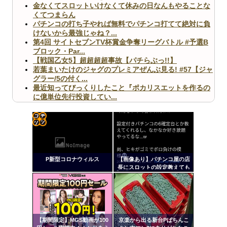
金なくてスロットいけなくて休みの日なんもやることな
くてつまらん
パチンコの打ち子やれば無料でパチンコ打てて絶対に負
けないから最強じゃね？...
第4回 サイトセブンTV杯賞金争奪リーグバトル #予選B
ブロック・Par...
【戦国乙女5】超超超超事故【パチらぶっ!!】
若葉まいたけのジャグのプレミアぜんぶ見る! #57【ジャ
グラー/5の付く...
最近知ってびっくりしたこと『ポカリスエットを作るの
に億単位先行投資してい...
【ヤバ杉】日本の無車検車「実は俺たち20万台も走って
ますｗ」←これどうす...
【閲覧注意】俺が近くにいると機械が壊れるんだけどさ
【画像】ペプシコーラ社、「こういうのでいいんだよ」
コテ
な新商品を発売
リン
P新型コロナウィルス
【画像あり】パチンコ屋の店
- 固
長にスロットの設定教えても
らってるって言ってるTwitter
定リ
あるんだけど犯罪じゃない
ンク
の？
Powered by livedoor 相互RSS
自動
更新
【期間限定】MGS動画が100
京楽から出る新台Pぱちんこ