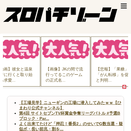
【画像】JKの間で流
【悲報】「果糖」が
報ステの気象予
行ってるこのゲーム
「がん転移」を促す
さん、こういう
の正式名...
と判明...
いいんだよ...
【工場見学】ニューギンの工場に潜入してみたｗｗ【ひ
まわり公式チャンネル】
第4回 サイトセブンTV杯賞金争奪リーグバトル #予選B
ブロック・Par...
よく出来てたけど「押忍！番長2」のせいでG数当選・疑
似ボ・長い前兆・割を...