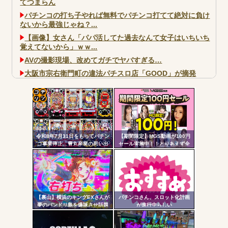
てつまらん
パチンコの打ち子やれば無料でパチンコ打てて絶対に負け
ないから最強じゃね？...
【画像】女さん「パパ活してた過去なんて女子はいちいち
覚えてないから」ｗｗ...
AVの撮影現場、改めてガチでヤバすぎる…
大阪市宗右衛門町の違法パチスロ店「GOOD」が摘発
パチンコで人気のないキャラを青色担当にするのやめろや
ワイ、パチンコ屋店員の目の前で会員カードを握り潰し
「今までありがとう」と...
コテ
無職のパチンコカス(22)なんやが、ワイの人生どれくらい
リン
ヤバいか教えて？...
令和8年7月31日をもってパチン
【期間限定】MGS動画が100円
- 固
AngelBeats!とかいうクソアニメの思い出ｗｗｗ
コ事業停止…豊丸産業の思い出
セール実施中！！とりあえず全
部買うやろｗｗｗｗｗ
定リ
ンク
自動
更新
【裏山】横浜のキングEXさんが
パチンコさん、スロット化計画
Powered by livedoor 相互RSS
夢のバンドリ島を爆誕させ話題
が進行中らしい
ツー
にｗｗｗｗ
ル