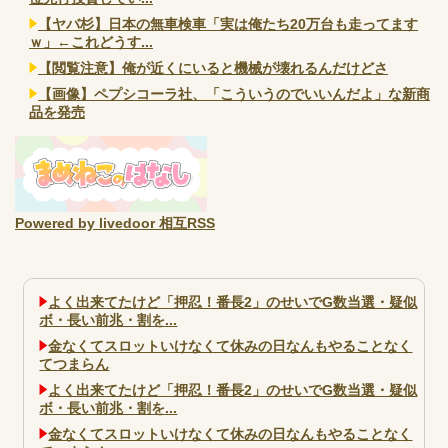
【ヤバ杉】日本の無車検車「実は俺たち20万台も走ってます
ｗ」←これどうす...
【閲覧注意】俺が近くにいると機械が壊れるんだけどさ
【画像】ペプシコーラ社、「こういうのでいいんだよ」な新商
品を発売
Powered by livedoor 相互RSS
よく出来てたけど「押忍！番長2」のせいでG数当選・疑似
ボ・長い前兆・割を...
金なくてスロットいけなくて休みの日なんもやることなく
てつまらん
よく出来てたけど「押忍！番長2」のせいでG数当選・疑似
ボ・長い前兆・割を...
金なくてスロットいけなくて休みの日なんもやることなく