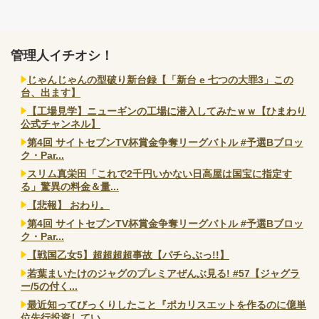
管理人イチオシ！
じゃんじゃんの型破り新台録【「新台 e 七つの大罪3」この
台、出ます】
【工場見学】ニューギンの工場に潜入してみたｗｗ【ひまわり
公式チャンネル】
第4回 サイトセブンTV杯賞金争奪リーグバトル #予選Bブロッ
ク・Par...
スリム真栄田「これで2千円いかない日高屋は国宝に指定す
る」驚異の料金＆量...
【悲報】 おわり。
第4回 サイトセブンTV杯賞金争奪リーグバトル #予選Bブロッ
ク・Par...
【戦国乙女5】超超超超事故【パチらぶっ!!】
若葉まいたけのジャグのプレミアぜんぶ見る! #57【ジャグラ
ー/5の付く...
最近知ってびっくりしたこと『ポカリスエットを作るのに億単
位先行投資してい...