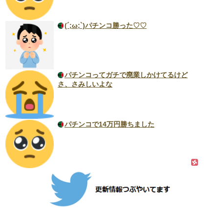
(´;ω;`)パチンコ勝った♡♡
パチンコってガチで廃業しかけてるけど
さ、さみしいよな
パチンコで14万円勝ちました