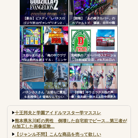
【新台】ビスティ「Lパチスロ
【朗報】「あの椅子カバー」の
ゴジラ対エヴァンゲリオン2」
カプセルトイ、爆誕。自宅や職
PV第一弾公開！Gの衝撃再
場をパチンコ屋にしちゃおうｗ
来！！！
ｗｗ
スロッターさん「俺の中でヴヴ
宮崎県の「スーパーDステーショ
ヴ2は初代を超えてる」「ニンヤ
ン39都城駅前店」が8月30日の
メで状況が一変するのも良いス
営業をもって閉店へ
パイスになってる」
パチンカスさん「お前らに豊丸
【朗報】キラとラクス役の声
を名残惜しむ資格なんてない
優・保志総一朗さん&田中理恵さ
よ。お前らが打たなかったせい
ん、eF機動戦士ガンダムSEED
で豊丸はパチンコ事業をやめ
クライマックスを打つｗｗｗｗ
た」
十王邦夫と学園アイドルマスター学マススレ
熊本県氷川町の男性 倒壊した自宅前でピース…第三者が
AI加工した画像拡散...
【ジャンル不問】こんな商品を売って欲しい