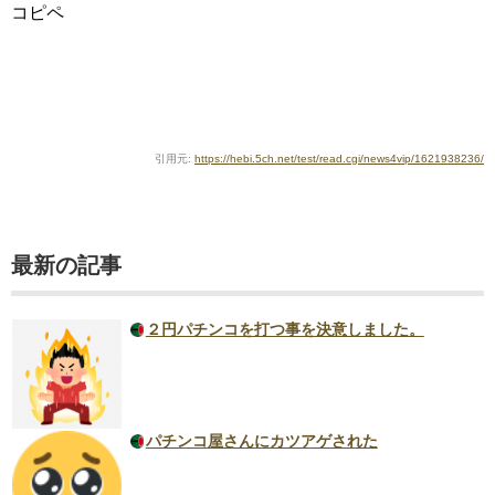
コピペ
引用元:
https://hebi.5ch.net/test/read.cgi/news4vip/1621938236/
最新の記事
２円パチンコを打つ事を決意しました。
パチンコ屋さんにカツアゲされた