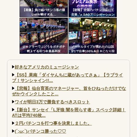
【画像】負け組パチンコ客の腹
【朗報】全国のパチンコ店にて
いせが酷すぎる…
京楽「e SAOアリシゼーション
夜空」のデモ機プレミアム展示
が始まる！SAOファンは急
げ！！！
ジャグラーでぶどうをポチポチ
ノーマルタイプが廃れたのは設
数えてるやつ全員高卒説
定1で出率100%ありきになり設
定1放置がデフォになったから
好きなアメリカのミュージシャン
【SS】果南「ダイヤんちに蔵があってさぁ」【ラブライ
ブ！サンシャイン!!...
【悲報】仙台育英のマネージャー、首をひねっただけでな
ぜかウインクしたこと...
ワイが明日3万で勝負するべきスロット
【新台】サンセイ「L牙狼 闇を照らす者」スペック詳細！
ATは平均740枚...
２円パチンコを打つ事を決意しました。
(´;ω;`)パチンコ勝った♡♡