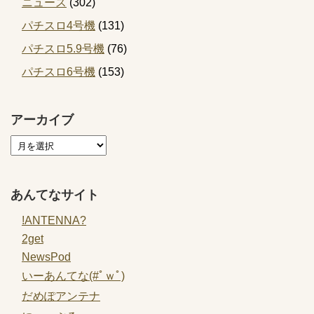
ニュース
(302)
パチスロ4号機
(131)
パチスロ5.9号機
(76)
パチスロ6号機
(153)
アーカイブ
あんてなサイト
!ANTENNA?
2get
NewsPod
いーあんてな(#ﾟｗﾟ)
だめぽアンテナ