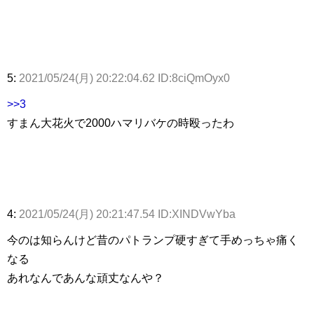
5:
2021/05/24(月) 20:22:04.62 ID:8ciQmOyx0
>>3
すまん大花火で2000ハマリバケの時殴ったわ
4:
2021/05/24(月) 20:21:47.54 ID:XINDVwYba
今のは知らんけど昔のパトランプ硬すぎて手めっちゃ痛く
なる
あれなんであんな頑丈なんや？