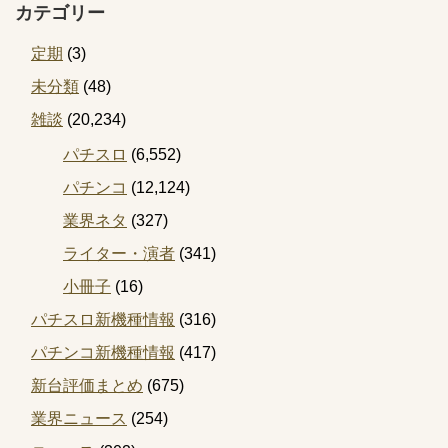
カテゴリー
定期
(3)
未分類
(48)
雑談
(20,234)
パチスロ
(6,552)
パチンコ
(12,124)
業界ネタ
(327)
ライター・演者
(341)
小冊子
(16)
パチスロ新機種情報
(316)
パチンコ新機種情報
(417)
新台評価まとめ
(675)
業界ニュース
(254)