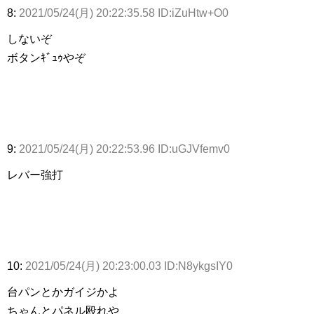
8:
2021/05/24(月) 20:22:35.58 ID:iZuHtw+O0
しないぞ
ボタンｷﾞｭｩやぞ
9:
2021/05/24(月) 20:22:53.96 ID:uGJVfemv0
レバー強打
10:
2021/05/24(月) 20:23:00.03 ID:N8ykgsIY0
台パンとかガイジかよ
ちゃんとパネル殴れや