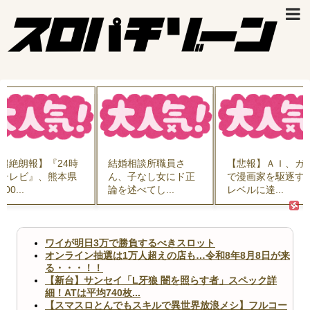
超絶朗報】『24時
結婚相談所職員さ
【悲報】ＡＩ、ガ
テレビ』、熊本県
ん、子なし女にド正
で漫画家を駆逐す
00...
論を述べてし...
レベルに達...
ワイが明日3万で勝負するべきスロット
オンライン抽選は1万人超えの店も…令和8年8月8日が来
る・・・！！
【新台】サンセイ「L牙狼 闇を照らす者」スペック詳
細！ATは平均740枚...
【スマスロとんでもスキルで異世界放浪メシ】フルコー