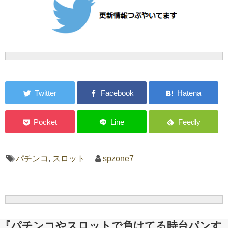
パチンコ
,
スロット
spzone7
『パチンコやスロットで負けてる時台パンす