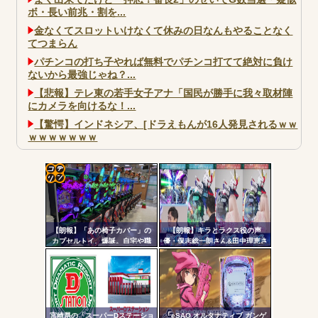
ボ・長い前兆・割を...
金なくてスロットいけなくて休みの日なんもやることなく
てつまらん
パチンコの打ち子やれば無料でパチンコ打てて絶対に負け
ないから最強じゃね？...
【悲報】テレ東の若手女子アナ「国民が勝手に我々取材陣
にカメラを向けるな！...
【驚愕】インドネシア、[ドラえもんが16人発見されるｗｗ
ｗｗｗｗｗｗｗ
大阪市宗右衛門町の違法パチスロ店「GOOD」が摘発
パチンコで人気のないキャラを青色担当にするのやめろや
ワイ、パチンコ屋店員の目の前で会員カードを握り潰し
コテ
「今までありがとう」と...
リン
無職のパチンコカス(22)なんやが、ワイの人生どれくらい
【朗報】「あの椅子カバー」の
【朗報】キラとラクス役の声
- 固
ヤバいか教えて？...
カプセルトイ、爆誕。自宅や職
優・保志総一朗さん&田中理恵さ
場をパチンコ屋にしちゃおうｗ
ん、eF機動戦士ガンダムSEED
定リ
AngelBeats!とかいうクソアニメの思い出ｗｗｗ
ｗｗ
クライマックスを打つｗｗｗｗ
ンク
自動
更新
宮崎県の「スーパーDステーショ
「eSAO オルタナティブ ガンゲ