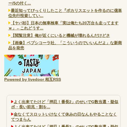
ー/5の付く...
最近知ってびっくりしたこと『ポカリスエットを作るのに億単
位先行投資してい...
【ヤバ杉】日本の無車検車「実は俺たち20万台も走ってます
ｗ」←これどうす...
【閲覧注意】俺が近くにいると機械が壊れるんだけどさ
【画像】ペプシコーラ社、「こういうのでいいんだよ」な新商
品を発売
Powered by livedoor 相互RSS
よく出来てたけど「押忍！番長2」のせいでG数当選・疑似
ボ・長い前兆・割を...
金なくてスロットいけなくて休みの日なんもやることなく
てつまらん
よく出来てたけど「押忍！番長2」のせいでG数当選・疑似