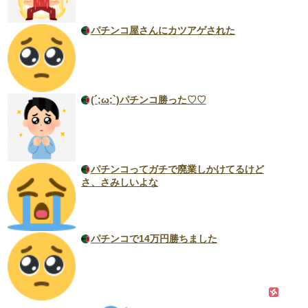
パチンコ屋さんにカツアゲされた
(´;ω;`)パチンコ勝った♡♡
パチンコってガチで廃業しかけてるけど
さ、さみしいよな
パチンコで14万円勝ちました