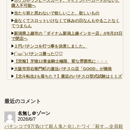
ポケカやワンピースカード、マイナンバーカードがないと
購入不可能へ
当たり前と思わないで欲しいこと、欲しいもの
金なくてスロットいけなくて休みの日なんもやることなく
てつまらん
新潟県上越市の「ダイナム新潟上越インター店」が8月23日
で閉店へ
２円パチンコを打つ事を決意しました。
(´;ω;`)パチンコ勝った♡♡
【悲報】牙狼12黄金騎士極限、変な雰囲気に・・・
大阪市宗右衛門町の違法パチスロ店「GOOD」が摘発
【北斗転生2も落ちた？】最近のパチスロ型式試験はミミズ
的な何かが通りにく...
【実戦報告】e黄門ちゃま寿限無 初日の評判まとめ！コン
プ報告あり！弱予告...
最近のコメント
アズールレーン スロット評価はコイン持ちの悪い疑似ボ天
井の軽い絆？
名無し＠ゾーン
2026/6/7
パチンコで9万負けて殺人鬼と化したワイ「殺す…全員殺