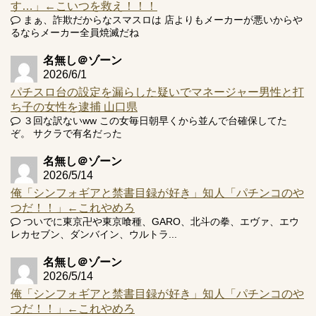
す…」←こいつを救え！！！
まぁ、詐欺だからなスマスロは 店よりもメーカーが悪いからや
Powered by livedoor 相互RSS
るならメーカー全員焼滅だね
名無し＠ゾーン
2026/6/1
パチスロ台の設定を漏らした疑いでマネージャー男性と打
ち子の女性を逮捕 山口県
３回な訳ないww この女毎日朝早くから並んで台確保してた
ぞ。 サクラで有名だった
名無し＠ゾーン
2026/5/14
俺「シンフォギアと禁書目録が好き」知人「パチンコのや
つだ！！」←これやめろ
ついでに東京卍や東京喰種、GARO、北斗の拳、エヴァ、エウ
レカセブン、ダンバイン、ウルトラ...
名無し＠ゾーン
2026/5/14
俺「シンフォギアと禁書目録が好き」知人「パチンコのや
つだ！！」←これやめろ