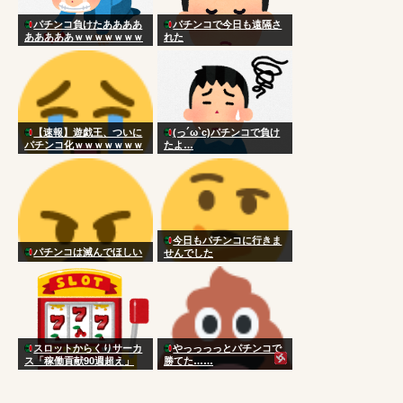
パチンコ負けたああああ
パチンコで今日も遠隔さ
あああああｗｗｗｗｗｗｗ
れた
【速報】遊戯王、ついに
(っ´ω`c)パチンコで負け
パチンコ化ｗｗｗｗｗｗｗ
たよ…
ｗｗｗｗｗｗｗｗｗw
今日もパチンコに行きま
パチンコは滅んでほしい
せんでした
スロットからくりサーカ
やっっっっとパチンコで
ス「稼働貢献90週超え」
勝てた……