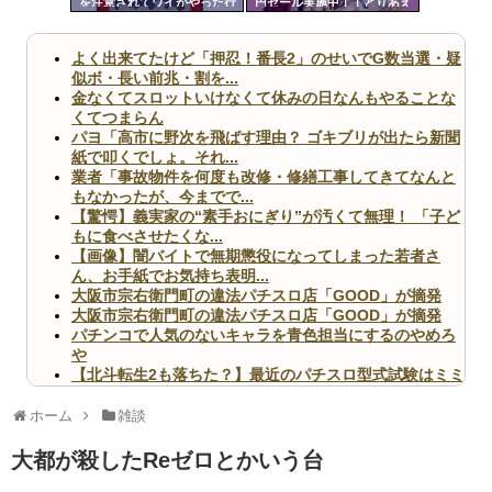
を注意されてワイがやった行
円セール実施中！！とりあえ
ツー
為
ず全部買うやろｗｗｗｗｗ
ル
よく出来てたけど「押忍！番長2」のせいでG数当選・疑
似ボ・長い前兆・割を...
金なくてスロットいけなくて休みの日なんもやることな
くてつまらん
パヨ「高市に野次を飛ばす理由？ ゴキブリが出たら新聞
紙で叩くでしょ。それ...
業者「事故物件を何度も改修・修繕工事してきてなんと
もなかったが、今までで...
【驚愕】義実家の“素手おにぎり”が汚くて無理！ 「子ど
もに食べさせたくな...
【画像】闇バイトで無期懲役になってしまった若者さ
ん、お手紙でお気持ち表明...
大阪市宗右衛門町の違法パチスロ店「GOOD」が摘発
大阪市宗右衛門町の違法パチスロ店「GOOD」が摘発
パチンコで人気のないキャラを青色担当にするのやめろ
や
【北斗転生2も落ちた？】最近のパチスロ型式試験はミミ
ズ的な何かが通りにく...
無職のパチンコカス(22)なんやが、ワイの人生どれくら
ホーム
雑談
いヤバいか教えて？...
AngelBeats!とかいうクソアニメの思い出ｗｗｗ
大都が殺したReゼロとかいう台