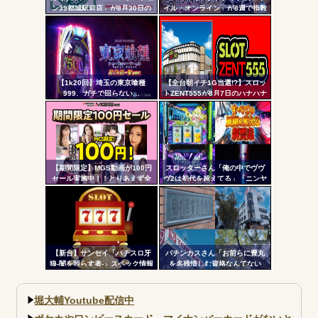
ン39都城駅前店」が8月30日の
イル・オンライン」が8週で指数
Powered by livedoor 相互RSS
ツー
営業をもって閉店へ
割れ
ル
【1k20回】埼玉の東京喰種
【全台朝イチ1G当選!?】スロッ
999、ガチで回らない…
トZENT555が8月7日のハナハナ
にモーニングを仕込んだらしい
ｗｗｗｗ
【期間限定】MGS動画が100円
スロッターさん「俺の中でヴヴ
セール実施中！！とりあえず全
ヴ2は初代を超えてる」「ニンヤ
部買うやろｗｗｗｗｗ
メで状況が一変するのも良いス
パイスになってる」
【新台】サンセイ「パチスロ牙
パチンカスさん「お前らに豊丸
狼-闇を照らす者-」スペック情報
を名残惜しむ資格なんてない
判明！純増約9.1枚のAT機、疑似
よ。お前らが打たなかったせい
ボ突破型、究極魔戒RUSHは継続
で豊丸はパチンコ事業をやめ
率82.6%のバトルタイプAT
た」
堀大輔Youtube配信中