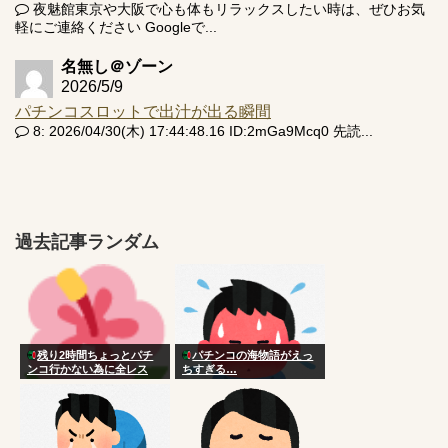
夜魅館東京や大阪で心も体もリラックスしたい時は、ぜひお気
軽にご連絡ください Googleで...
名無し＠ゾーン
2026/5/9
パチンコスロットで出汁が出る瞬間
8: 2026/04/30(木) 17:44:48.16 ID:2mGa9Mcq0 先読...
過去記事ランダム
残り2時間ちょっとパチ
パチンコの海物語がえっ
ンコ行かない為に全レス
ちすぎる…