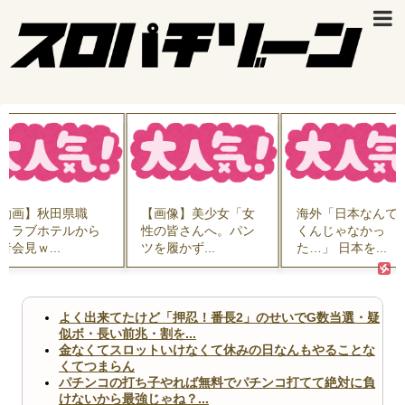
動画】秋田県職
【画像】美少女「女
海外「日本なんて
、ラブホテルから
性の皆さんへ。パン
くんじゃなかっ
者会見ｗ...
ツを履かず...
た…」 日本を...
よく出来てたけど「押忍！番長2」のせいでG数当選・疑
似ボ・長い前兆・割を...
金なくてスロットいけなくて休みの日なんもやることな
くてつまらん
パチンコの打ち子やれば無料でパチンコ打てて絶対に負
けないから最強じゃね？...