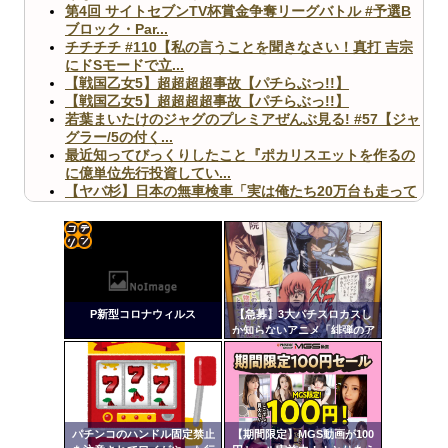
第4回 サイトセブンTV杯賞金争奪リーグバトル #予選B
ブロック・Par...
チチチチ #110【私の言うことを聞きなさい！真打 吉宗
にドSモードで立...
【戦国乙女5】超超超超事故【パチらぶっ!!】
【戦国乙女5】超超超超事故【パチらぶっ!!】
若葉まいたけのジャグのプレミアぜんぶ見る! #57【ジャ
グラー/5の付く...
最近知ってびっくりしたこと『ポカリスエットを作るの
に億単位先行投資してい...
【ヤバ杉】日本の無車検車「実は俺たち20万台も走って
ますｗ」←これどうす...
【閲覧注意】俺が近くにいると機械が壊れるんだけどさ
【画像】ペプシコーラ社、「こういうのでいいんだよ」
な新商品を発売
コテ
リン
P新型コロナウィルス
【急募】3大パチスロカスし
- 固
か知らないアニメ「緋弾のア
リア」「百花繚乱サムライガ
定リ
ールズ」
Powered by livedoor 相互RSS
ンク
自動
更新
パチンコのハンドル固定禁止
【期間限定】MGS動画が100