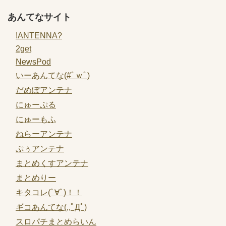
あんてなサイト
!ANTENNA?
2get
NewsPod
いーあんてな(#ﾟｗﾟ)
だめぽアンテナ
にゅーぷる
にゅーもふ
ねらーアンテナ
ぷぅアンテナ
まとめくすアンテナ
まとめりー
キタコレ(ﾟ∀ﾟ)！！
ギコあんてな(,,ﾟДﾟ)
スロパチまとめらいん