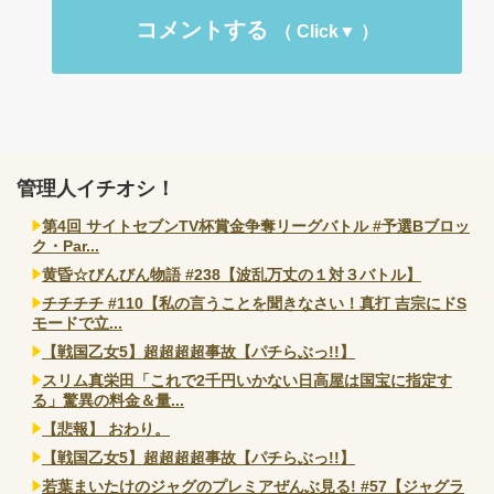
コメントする
管理人イチオシ！
第4回 サイトセブンTV杯賞金争奪リーグバトル #予選Bブロッ
ク・Par...
黄昏☆びんびん物語 #238【波乱万丈の１対３バトル】
チチチチ #110【私の言うことを聞きなさい！真打 吉宗にドS
モードで立...
【戦国乙女5】超超超超事故【パチらぶっ!!】
スリム真栄田「これで2千円いかない日高屋は国宝に指定す
る」驚異の料金＆量...
【悲報】 おわり。
【戦国乙女5】超超超超事故【パチらぶっ!!】
若葉まいたけのジャグのプレミアぜんぶ見る! #57【ジャグラ