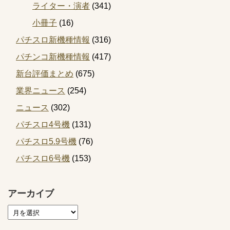
ライター・演者
(341)
小冊子
(16)
パチスロ新機種情報
(316)
パチンコ新機種情報
(417)
新台評価まとめ
(675)
業界ニュース
(254)
ニュース
(302)
パチスロ4号機
(131)
パチスロ5.9号機
(76)
パチスロ6号機
(153)
アーカイブ