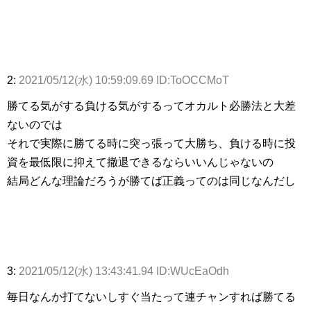
2:
2021/05/12(水) 10:59:09.69 ID:ToOCCMoT
勝てる気がする負ける気がするってオカルト必勝法と大差
ないのでは
それで実際に勝てる時に突っ張って大勝ち、負ける時に投
資を最低限に抑えて撤退できるならいいんじゃないの
結局どんな理論だろうが勝てば正義ってのは同じなんだし
3:
2021/05/12(水) 13:43:41.94 ID:WUcEaOdh
毎日なんか打てないしすぐ当たって連チャンすれば勝てる