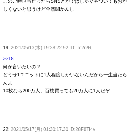
このご時世当たったらSNSとかではしゃぐやついてもおか
しくないと思うけど全然聞かんし
19:
2021/05/13(木) 19:38:22.92 ID:iTc2n/Rj
>>18
何が言いたいの？
どうせ1ユニットに1人程度しかいないんだから一生当たら
んよ
10枚なら200万人、百枚買っても20万人に1人だぞ
22:
2021/05/17(月) 01:30:17.30 ID:28F8Ti4v