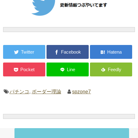
パチンコ
,
ボーダー理論
spzone7