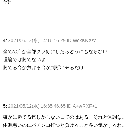
だけ。
4:
2021/05/12(水) 14:16:56.29 ID:WckKKXsa
全ての店が全部クソ釘にしたらどうにもならない
理論では勝てないよ
勝てる台か負ける台か判断出来るだけ
5:
2021/05/12(水) 16:35:46.65 ID:A+wRXF+1
確かに勝てる気しかしない日てのはある。それと体調な。
体調悪いのにパチンコ打つと負けること多い気がするわ。