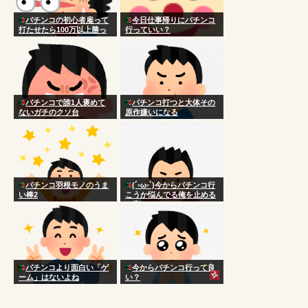
パチンコの初心者雇って
今日仕事帰りにパチンコ
打たせたら100万以上勝っ
行っていい？
てるんだが
パチンコで誰1人褒めて
パチンコ打つと大体その
ないガチのクソ台
原作嫌いになる
パチンコ羽根モノのうま
(´◦ω◦`)今からパチンコ行
い棒2
こうか悩んでる俺を止める
一言
パチンコより面白い「ゲ
今からパチンコ行って良
ーム」はないよね
い？