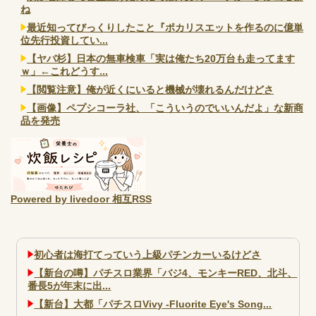
ね
最近知ってびっくりしたこと『ポカリスエットを作るのに億単
位先行投資してい...
【ヤバ杉】日本の無車検車「実は俺たち20万台も走ってます
ｗ」←これどうす...
【閲覧注意】俺が近くにいると機械が壊れるんだけどさ
【画像】ペプシコーラ社、「こういうのでいいんだよ」な新商
品を発売
Powered by livedoor 相互RSS
初心者は海打てっていう上級パチンカーいるけどさ
【新台の噂】パチスロ業界「バジ4、モンキーRED、北斗、
番長5が年末に出...
【新台】大都「パチスロVivy -Fluorite Eye's Song...