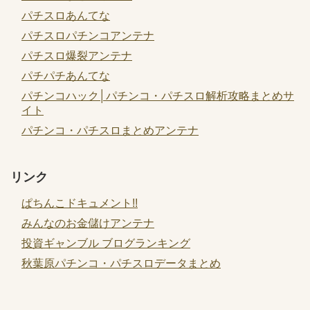
パチスロあんてな
パチスロパチンコアンテナ
パチスロ爆裂アンテナ
パチパチあんてな
パチンコハック│パチンコ・パチスロ解析攻略まとめサ
イト
パチンコ・パチスロまとめアンテナ
リンク
ぱちんこドキュメント!!
みんなのお金儲けアンテナ
投資ギャンブル ブログランキング
秋葉原パチンコ・パチスロデータまとめ