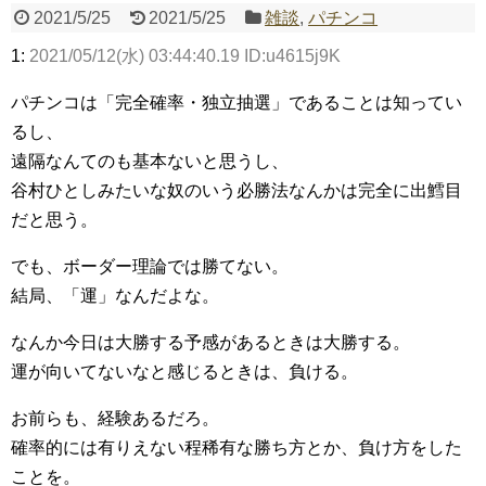
2021/5/25
2021/5/25
雑談
,
パチンコ
1:
2021/05/12(水) 03:44:40.19 ID:u4615j9K
Powered by livedoor 相互RSS
パチンコは「完全確率・独立抽選」であることは知ってい
るし、
遠隔なんてのも基本ないと思うし、
谷村ひとしみたいな奴のいう必勝法なんかは完全に出鱈目
だと思う。
でも、ボーダー理論では勝てない。
結局、「運」なんだよな。
なんか今日は大勝する予感があるときは大勝する。
運が向いてないなと感じるときは、負ける。
お前らも、経験あるだろ。
確率的には有りえない程稀有な勝ち方とか、負け方をした
ことを。