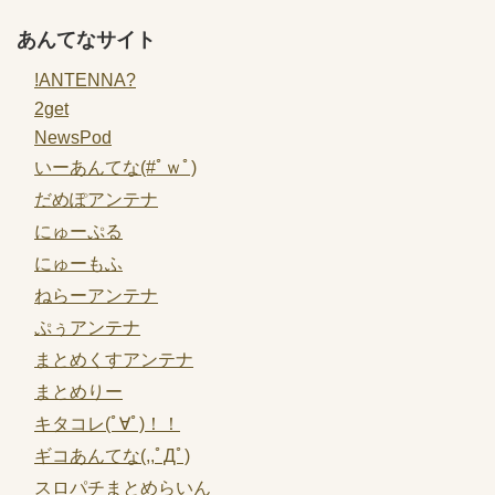
あんてなサイト
!ANTENNA?
2get
NewsPod
いーあんてな(#ﾟｗﾟ)
だめぽアンテナ
にゅーぷる
にゅーもふ
ねらーアンテナ
ぷぅアンテナ
まとめくすアンテナ
まとめりー
キタコレ(ﾟ∀ﾟ)！！
ギコあんてな(,,ﾟДﾟ)
スロパチまとめらいん