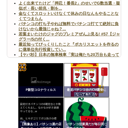
よく出来てたけど「押忍！番長2」のせいでG数当選・疑
似ボ・長い前兆・割を...
金なくてスロットいけなくて休みの日なんもやることな
くてつまらん
パチンコの打ち子やれば無料でパチンコ打てて絶対に負
けないから最強じゃね？...
若葉まいたけのジャグのプレミアぜんぶ見る! #57【ジャ
グラー/5の付く...
最近知ってびっくりしたこと『ポカリスエットを作るの
に億単位先行投資してい...
【ヤバ杉】日本の無車検車「実は俺たち20万台も走って
ますｗ」←これどうす...
【閲覧注意】俺が近くにいると機械が壊れるんだけどさ
【画像】ペプシコーラ社、「こういうのでいいんだよ」
な新商品を発売
コテ
リン
P新型コロナウィルス
最近パチンコ台のCM露骨に
- 固
なってきたよな
定リ
Powered by livedoor 相互RSS
ンク
自動
更新
【画像あり】パチンコ屋の店
パチンコ従業員だが毎日同じ