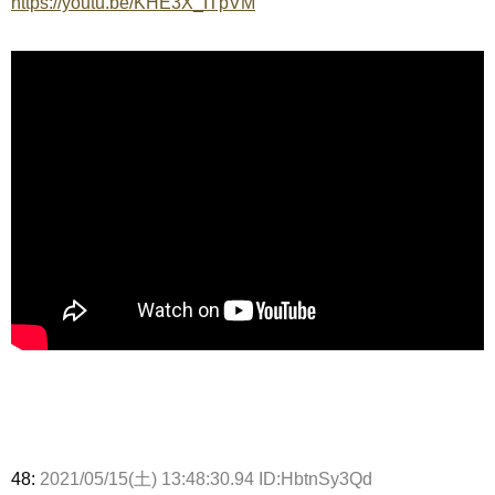
https://youtu.be/KHE3X_ITpVM
48:
2021/05/15(土) 13:48:30.94 ID:HbtnSy3Qd