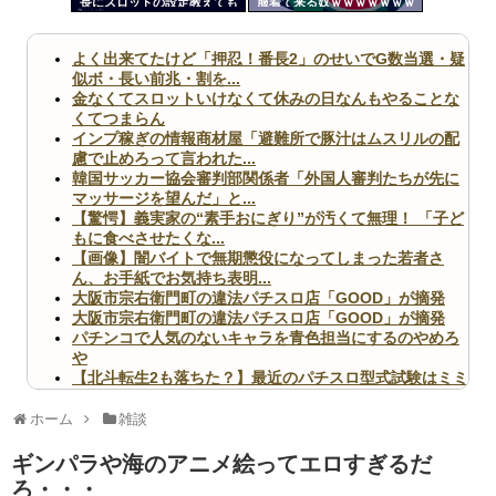
長にスロットの設定教えても
服着て来る奴ｗｗｗｗｗｗｗ
ツー
らってるって言ってるTwitter
ｗｗｗｗｗ
あるんだけど犯罪じゃない
ル
の？
よく出来てたけど「押忍！番長2」のせいでG数当選・疑
似ボ・長い前兆・割を...
金なくてスロットいけなくて休みの日なんもやることな
くてつまらん
インプ稼ぎの情報商材屋「避難所で豚汁はムスリルの配
慮で止めろって言われた...
韓国サッカー協会審判部関係者「外国人審判たちが先に
マッサージを望んだ」と...
【驚愕】義実家の“素手おにぎり”が汚くて無理！ 「子ど
もに食べさせたくな...
【画像】闇バイトで無期懲役になってしまった若者さ
ん、お手紙でお気持ち表明...
大阪市宗右衛門町の違法パチスロ店「GOOD」が摘発
大阪市宗右衛門町の違法パチスロ店「GOOD」が摘発
パチンコで人気のないキャラを青色担当にするのやめろ
や
【北斗転生2も落ちた？】最近のパチスロ型式試験はミミ
ズ的な何かが通りにく...
無職のパチンコカス(22)なんやが、ワイの人生どれくら
ホーム
雑談
いヤバいか教えて？...
AngelBeats!とかいうクソアニメの思い出ｗｗｗ
ギンパラや海のアニメ絵ってエロすぎるだ
ろ・・・