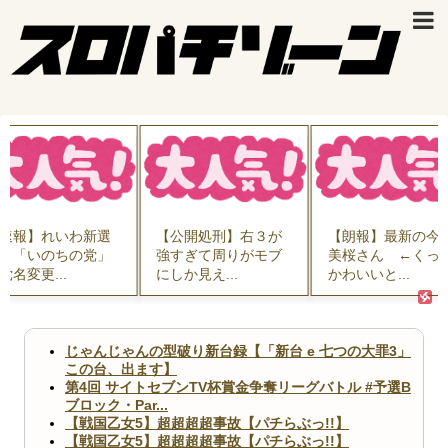
速報】れいわ新選
【公開処刑】右３が
【朗報】最新の今
、「いのちの党」
強すぎて周りがモブ
美桜さん ←くっ
党名変更...
にしか見え...
かわいいと...
じゃんじゃんの型破り新台録【「新台 e 七つの大罪3」
この台、出ます】
第4回 サイトセブンTV杯賞金争奪リーグバトル #予選B
ブロック・Par...
【戦国乙女5】超超超超事故【パチらぶっ!!】
【戦国乙女5】超超超超事故【パチらぶっ!!】