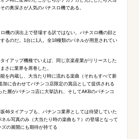
こその奥深さが人気のパチスロ機である。
用
スロ機の演出上で登場する訳ではない。パチスロ機の顔と
するのだ。1台に1人。全18種類のパネルが用意されてい
のタイアップ機種でいえば、同じ京楽産業がリリースした
はまさに業界を席巻した。
機能を内蔵し、大当たり時に流れる楽曲（それもすべて新
追加に合わせてパチンコ店限定の賞品として提供される
った層がパチンコ店に大挙訪れ、そしてAKBのパチンコ
坂46タイアップも、パチンコ業界としては待望していた
パネル写真のみ（大当たり時の楽曲も？）の登場となって
ーズの展開にも期待が持てる