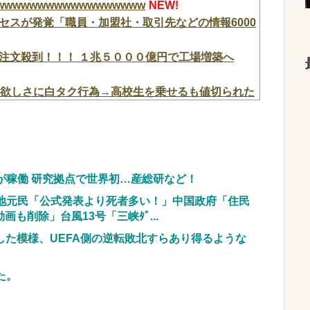
wwwwwwwwwwwwwwww
NEW!
セスが発覚「職員・加盟社・取引先などの情報6000
注文殺到！！！ １兆５０００億円で工場増築へ
代欲しさに白タク行為→高校生を乗せるも値切られた
2の公式スマホゲームアプリが配信開始！アプリ独自の
EW!
た・・・」
NEW!
プでも下皿はガッチガチがデフォ」←マジで無駄な事
が稼働 研究拠点で世界初…産総研など！
地元民「公式発表より死者多い！」中国政府「住民
は何人いるか推定してください」 俺「188人で
も削除」台風13号「三峡ﾀﾞ...
したか？」 俺「知ってました」→この後『こう』
化した模様、UEFA側の逆転敗北すらあり得るような
！！！！
NEW!
w w w w w w w w w w
NEW!
た。
、チェンソーで竹を切るだけで600万再生を突破してし
w w w w w w w
NEW!