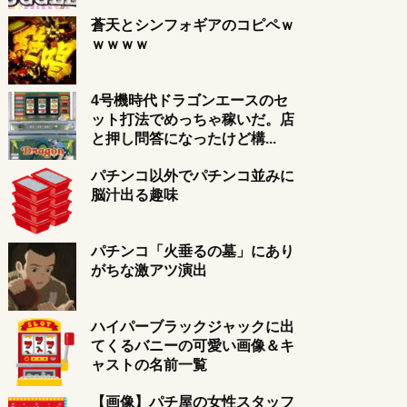
蒼天とシンフォギアのコピペｗ
ｗｗｗｗ
4号機時代ドラゴンエースのセ
ット打法でめっちゃ稼いだ。店
と押し問答になったけど構...
パチンコ以外でパチンコ並みに
脳汁出る趣味
パチンコ「火垂るの墓」にあり
がちな激アツ演出
ハイパーブラックジャックに出
てくるバニーの可愛い画像＆キ
ャストの名前一覧
【画像】パチ屋の女性スタッフ