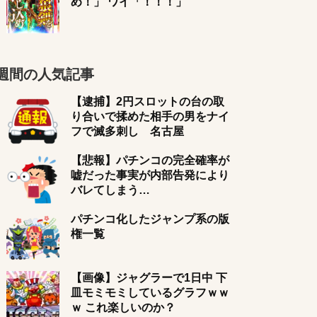
め！」 ワイ「！！！」
週間の人気記事
【逮捕】2円スロットの台の取
り合いで揉めた相手の男をナイ
フで滅多刺し 名古屋
【悲報】パチンコの完全確率が
嘘だった事実が内部告発により
バレてしまう…
パチンコ化したジャンプ系の版
権一覧
【画像】ジャグラーで1日中 下
皿モミモミしているグラフｗｗ
ｗ これ楽しいのか？