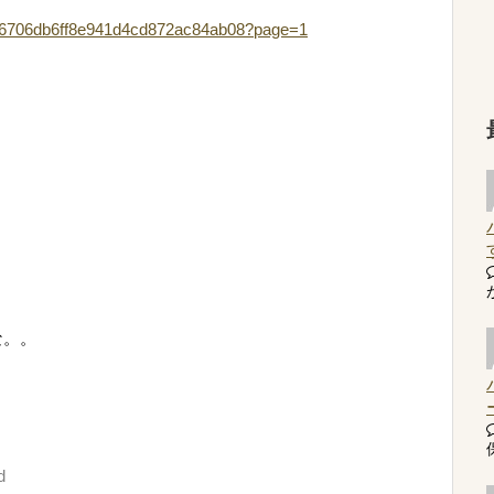
23346706db6ff8e941d4cd872ac84ab08?page=1
な。。
d