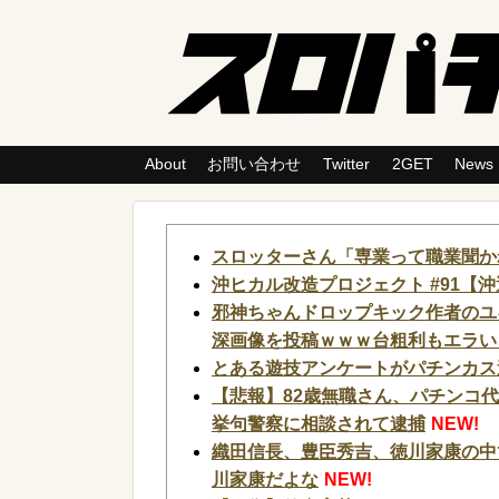
About
お問い合わせ
Twitter
2GET
News
スロッターさん「専業って職業聞か
沖ヒカル改造プロジェクト #91【沖
邪神ちゃんドロップキック作者のユ
深画像を投稿ｗｗｗ台粗利もエラい
とある遊技アンケートがパチンカス
【悲報】82歳無職さん、パチンコ
挙句警察に相談されて逮捕
NEW!
織田信長、豊臣秀吉、徳川家康の中
川家康だよな
NEW!