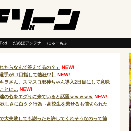
 Pod
だめぽアンテナ
にゅーもふ
れたらなんて答えてるの？」
NEW!
選手がLT目指して熱狂!?】
NEW!
キヲさん、スマスロ邪神ちゃん導入2日目にして意味
ことに…
NEW!
達の心をエグりに来ていると話題ｗｗｗｗｗ
NEW!
代欲しさに白タク行為→高校生を乗せるも値切られた
で大失敗しても謝ったら許してくれそうなのって徳