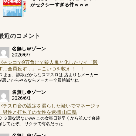
がセクシーすぎる件ｗｗｗ
最近のコメント
名無し＠ゾーン
2026/6/7
パチンコで9万負けて殺人鬼と化したワイ「殺
す…全員殺す…」←こいつを救え！！！
まぁ、詐欺だからなスマスロは 店よりもメーカー
が悪いからやるならメーカー全員焼滅だね
名無し＠ゾーン
2026/6/1
パチスロ台の設定を漏らした疑いでマネージャ
ー男性と打ち子の女性を逮捕 山口県
３回な訳ないww この女毎日朝早くから並んで台確
保してたぞ。 サクラで有名だった
名無し＠ゾーン