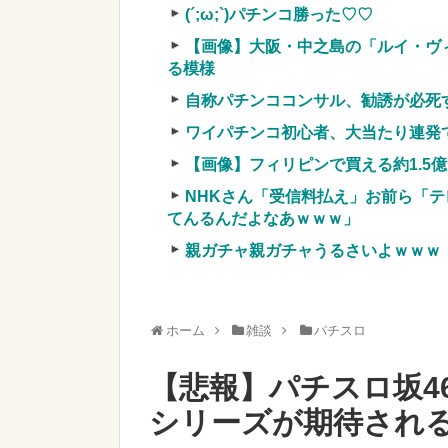
【超絶悲報】婚活女子さん、残酷な
(´;ω;`)パチンコ勝った♡♡
実質確率という罠
【画像】大阪・中之島の「ルイ・ヴ
車上のテントでキャンプ 民泊施設が
る模様
【競馬・難解】6/30(水)第44回帝王賞(
自称パチンココンサル、勧誘が必死
名機が生まれなかった悲しい枠
ワイパチンコ初心者、大当たり連発
【画像】フィリピンで買える約1.5
NHKさん「受信料払え」お前ら「テ
てんるんだよなあｗｗｗ」
Powered by livedoor 相互RSS
親ガチャ親ガチャうるさいよｗｗｗ
ホーム
雑談
パチスロ
【悲報】パチスロ坂4
シリーズが期待され