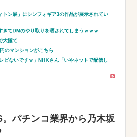
現実に気付いてしまった結果…
NEW!
ィトン展」にシンフォギア3の作品が展示されてい
車のレンタル 五所川原 青森
JpnI) Part6 みんなの予想
すぎてDMのやり取りを晒されてしまうｗｗｗ
で大慌て
億円のマンションがこちら
レビないですｗ」NHKさん「いやネットで配信し
6。パチンコ業界から乃木坂
る