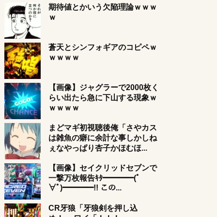
期待値とかいう欠陥理論ｗｗｗ
ｗ
蒼天とシンフォギアのコピペｗ
ｗｗｗｗ
【画像】ジャグラーで2000枚く
らい出たら急に下山する現象ｗ
ｗｗｗｗ
まどマギ初視聴後俺「さやカス
は雑魚の癖に余計な事しかしね
ぇなやっぱり杏子かほむほ...
【画像】セイクリッドセブンで
一撃万枚報告ｷﾀ━━━━(ﾟ
∀ﾟ)━━━━!! この...
CR牙狼「牙狼剣を押し込