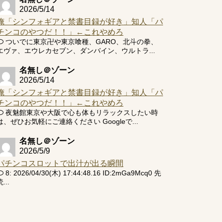
2026/5/14
俺「シンフォギアと禁書目録が好き」知人「パ
チンコのやつだ！！」←これやめろ
ついでに東京卍や東京喰種、GARO、北斗の拳、
エヴァ、エウレカセブン、ダンバイン、ウルトラ...
名無し＠ゾーン
2026/5/14
俺「シンフォギアと禁書目録が好き」知人「パ
チンコのやつだ！！」←これやめろ
夜魅館東京や大阪で心も体もリラックスしたい時
は、ぜひお気軽にご連絡ください Googleで...
名無し＠ゾーン
2026/5/9
パチンコスロットで出汁が出る瞬間
8: 2026/04/30(木) 17:44:48.16 ID:2mGa9Mcq0 先
...