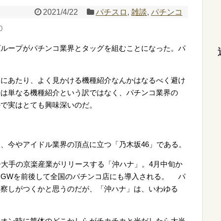
2021/4/22
パチスロ
,
雑談
,
パチンコ
0
グループがパチンコ業界とタッグを組むことになった。パ
るにあたり、よく見かける機種紹介なんかはなるべく避け
場は単なる機種紹介という訳ではなく、パチンコ業界の
ので実はとても興味深いのだ。
、今やアイドル業界の頂点に立つ「乃木坂46」である。
ー大手の京楽産業がリリースする「沖ハナ」。4月中旬か
るGWを前後して全国のパチンコ店にも導入される。 パ
体察しがつくかと思うのだが、「沖ハナ」は、いわゆる
。
ーオン時に筐体のどこかしらがチカチカと光だしたら大当