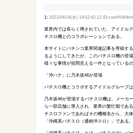
1:
2021/04/14(水) 14:52:42.12 ID:cunHVW4m
業界内では長らく噂されていた、アイドル
チスロ機とのコラボレーションである。
本サイトにパチンコ業界関連記事を寄稿す
るようにしてきたが、このパチスロ機の登
様々な事情が垣間見える一件となっている
「沖ハナ」に乃木坂46が登場
パチスロ機とコラボするアイドルグループは
乃木坂46が登場するパチスロ機は、メーカ
ら一部店舗に導入され、業界の繁忙期であ
チスロファンであればその機種名から、大
「沖縄系パチスロ（通称沖スロ）」である
「沖縄系パチスロ」とは、パチスロのレバ