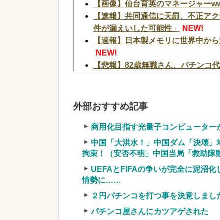
【画像】仙台育英のマネージャーwww
【速報】共同通信に天罰、不正アク
件が漏えいした可能性」
NEW!
【速報】日本製メモリに世界中から
NEW!
【悲報】82歳無職さん、パチンコ
挙句警察に相談されて逮捕
NEW!
Lパチスロ 革命機ヴァルヴレイヴ
ミニゲームも搭載されている模様
N
外部おすすめ記事
邪神ちゃん作者「打たなきゃ良かっ
4号機ジジイ「どんなノーマルタイ
商用化目指す光量子コンピューター
やってるよな
NEW!
中国「大洪水！」中国ダム「決壊」
【ファ！？】面接官「日本に刀鍛冶
拘束！（安否不明」中国当局「救助隊動画
す」 面接官「どういう風に考えま
UEFAとFIFAの争いが完全に泥沼
なったんだがマジで納得いかない！
情勢に……
【画像】アイドルのオフ会の光景、レベチw 
２円パチンコを打つ事を決意しまし
【衝撃】YouTuber山口達也さん
パチンコ屋さんにカツアゲされた
まう←正直、こう言うのでいいんだよなw 