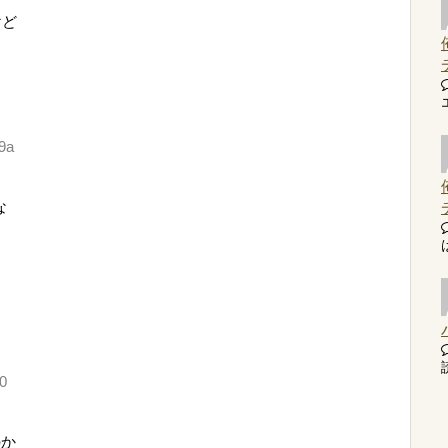
けど
9a
な
読
0
のか