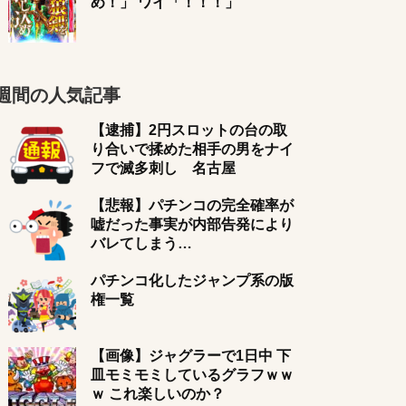
め！」 ワイ「！！！」
週間の人気記事
【逮捕】2円スロットの台の取
り合いで揉めた相手の男をナイ
フで滅多刺し 名古屋
【悲報】パチンコの完全確率が
嘘だった事実が内部告発により
バレてしまう…
パチンコ化したジャンプ系の版
権一覧
【画像】ジャグラーで1日中 下
皿モミモミしているグラフｗｗ
ｗ これ楽しいのか？