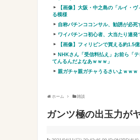
ｗ」←まさかコレ本気にしてる奴なんておら
【画像】大阪・中之島の「ルイ・ヴ
w
NEW!
る模様
【画像】ワイ「アルファードいいな
自称パチンココンサル、勧誘が必死
イ「金額おかしくね？」←お前らも
実質確率という罠
ワイパチンコ初心者、大当たり連発
車上のテントでキャンプ 民泊施設が
【画像】フィリピンで買える約1.5
【競馬・難解】6/30(水)第44回帝王賞(
NHKさん「受信料払え」お前ら「テ
名機が生まれなかった悲しい枠
てんるんだよなあｗｗｗ」
親ガチャ親ガチャうるさいよｗｗｗ
Powered by livedoor 相互RSS
ホーム
雑談
ガンツ極の出玉力がヤ