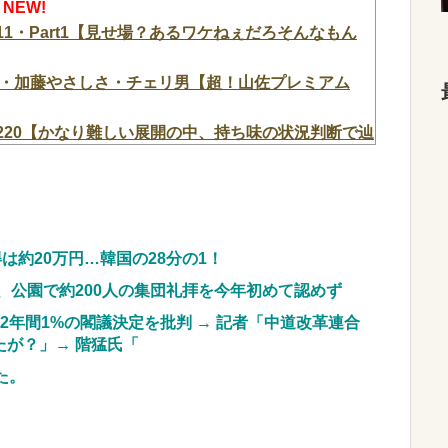
NEW!
1・Part1【見せ場？あるワケねぇだろそんなもん
・加藤やさしさ・チェリ男【超！山佐プレミアム
220【かなり難しい展開の中、持ち味の状況判断で辿
3つ持ってきました」警察「！？」自衛隊「！？」→
難する人間は、一体誰の命を守りたいのか」
NEW!
言します」
NEW!
は約20万円…韓国の28分の1！
注文殺到！！！ １兆５０００億円で工場増築へ
、公園で約200人の集団礼拝を今年初めて認めず
税2年間1%の閣議決定を批判 → 記者「中道改革連合
ループだったメンバー、突然暴露をしだす
が？」→ 階猛氏「
た。
ン人が激怒｢子供に見せる内容じゃない｡悪影響は計
 w
NEW!
うから、この高級時計も車もぜ～んぶ経費でタダ！