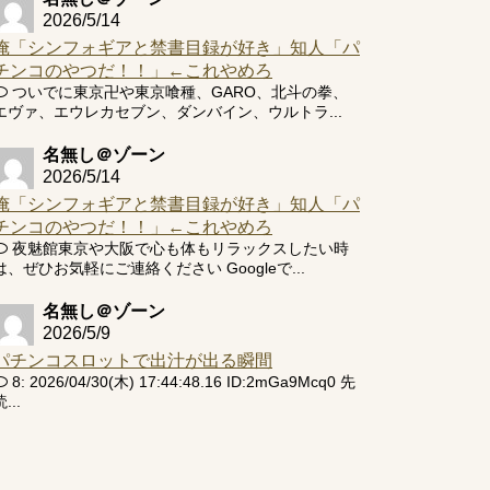
2026/5/14
俺「シンフォギアと禁書目録が好き」知人「パ
チンコのやつだ！！」←これやめろ
ついでに東京卍や東京喰種、GARO、北斗の拳、
エヴァ、エウレカセブン、ダンバイン、ウルトラ...
名無し＠ゾーン
2026/5/14
俺「シンフォギアと禁書目録が好き」知人「パ
チンコのやつだ！！」←これやめろ
夜魅館東京や大阪で心も体もリラックスしたい時
は、ぜひお気軽にご連絡ください Googleで...
名無し＠ゾーン
2026/5/9
パチンコスロットで出汁が出る瞬間
8: 2026/04/30(木) 17:44:48.16 ID:2mGa9Mcq0 先
...