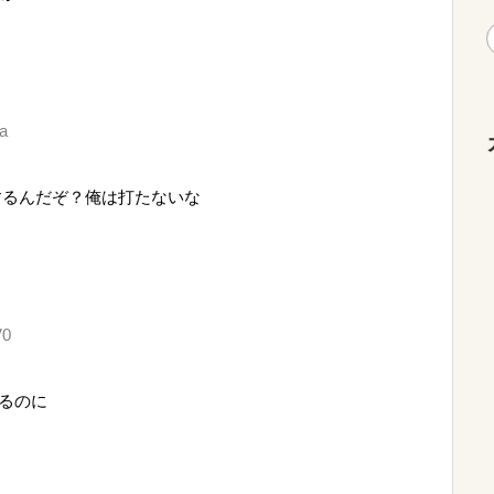
a
するんだぞ？俺は打たないな
V0
あるのに