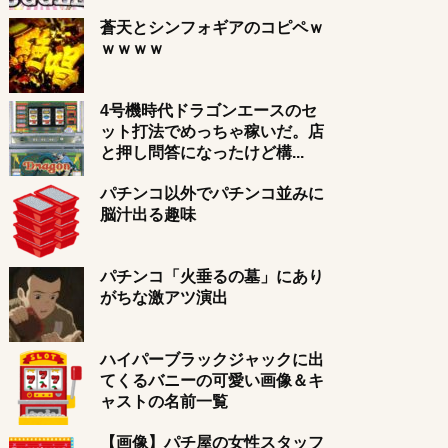
蒼天とシンフォギアのコピペｗ
ｗｗｗｗ
4号機時代ドラゴンエースのセ
ット打法でめっちゃ稼いだ。店
と押し問答になったけど構...
パチンコ以外でパチンコ並みに
脳汁出る趣味
パチンコ「火垂るの墓」にあり
がちな激アツ演出
ハイパーブラックジャックに出
てくるバニーの可愛い画像＆キ
ャストの名前一覧
【画像】パチ屋の女性スタッフ