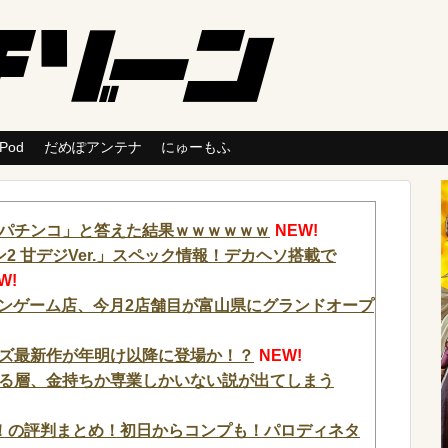
 Pod
だめぽアンテナ
にゅーもふ
パチンコ」と答えた結果ｗｗｗｗｗｗ
NEW!
2 甘デジVer.」スペック情報！デカヘソ搭載で
W!
ーンゲーム店、今月2店舗目が富山県にグランドオープ
ズ最新作が年明け以降に登場か！？
NEW!
る層、金持ちか専業しかいない説が出てしまう
！の評判まとめ！初日からコンプも！パロディネタ