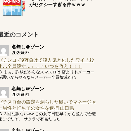
がセクシーすぎる件ｗｗｗ
最近のコメント
名無し＠ゾーン
2026/6/7
パチンコで9万負けて殺人鬼と化したワイ「殺
す…全員殺す…」←こいつを救え！！！
まぁ、詐欺だからなスマスロは 店よりもメーカー
が悪いからやるならメーカー全員焼滅だね
名無し＠ゾーン
2026/6/1
パチスロ台の設定を漏らした疑いでマネージャ
ー男性と打ち子の女性を逮捕 山口県
３回な訳ないww この女毎日朝早くから並んで台確
保してたぞ。 サクラで有名だった
名無し＠ゾーン