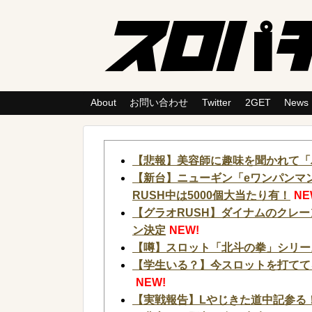
About
お問い合わせ
Twitter
2GET
News
【悲報】美容師に趣味を聞かれて「
【新台】ニューギン「eワンパンマン
RUSH中は5000個大当たり有！
NE
【グラオRUSH】ダイナムのクレ
ン決定
NEW!
【噂】スロット「北斗の拳」シリー
【学生いる？】今スロットを打てて
NEW!
【実戦報告】Lやじきた道中記参る