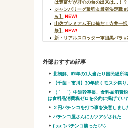
は豊富だが肝心の台の出来は…！？
ジャンバリーグ最強＆最弱決定戦 #1
ｗ】
NEW!
山佐プレミアム王は俺だ！寺井一択
祭】
NEW!
新・リアルスロッター軍団黒バラ #
り着いた正解!!】
NEW!
【緊急】爆美女「すみません。砲弾
結果w w w w w w w w
NEW!
外部おすすめ記事
【物議】倉田真由美さん「警官を非
フェミさん「女性視点の避難所を提
北朝鮮、昨年の1人当たり国民総所得
【速報】日本製メモリに世界中から
【千葉・市川】30年続くモスク祭り
NEW!
（ ´_ゝ`）中道幹事長、食料品消費
【悲報】橋本環奈と同じアイドルグ
は食料品消費税ゼロを公約に掲げていた
【Pickup05153422】
NEW!
２円パチンコを打つ事を決意しまし
【悲報】ちいかわの映画を見たイラ
り知れない｣←これw w w w w w w w
パチンコ屋さんにカツアゲされた
【驚愕】ユーチューバー「撮影で使
(´;ω;`)パチンコ勝った♡♡