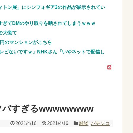
んよな？よな？w w w w w w w w w w
ィトン展」にシンフォギア3の作品が展示されてい
あ。買いに行くか」店員「ほいっ見積もりな！」ワ
すぎてDMのやり取りを晒されてしまうｗｗｗ
そう思うよな？？？？？
NEW!
で大慌て
車のレンタル 五所川原 青森
億円のマンションがこちら
JpnI) Part6 みんなの予想
レビないですｗ」NHKさん「いやネットで配信し
バすぎるwwwwwwww
2021/4/16
2021/4/16
雑談
,
パチンコ