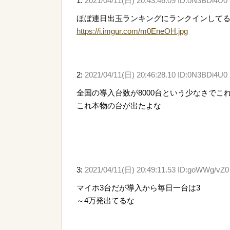
1:
2021/04/11(日) 20:43:46.09 ID:0N3BDi4U0
ほぼ連日出玉ランキングにランクインして
https://i.imgur.com/m0EneOH.jpg
2:
2021/04/11(日) 20:46:28.10 ID:0N3BDi4U0
全国の導入台数が8000台という少なさでこ
これ本物の台が出たよな
3:
2021/04/11(日) 20:49:11.53 ID:goWWg/vZ0
マイホ3台だが導入から毎日一台は3
～4万発出てるな