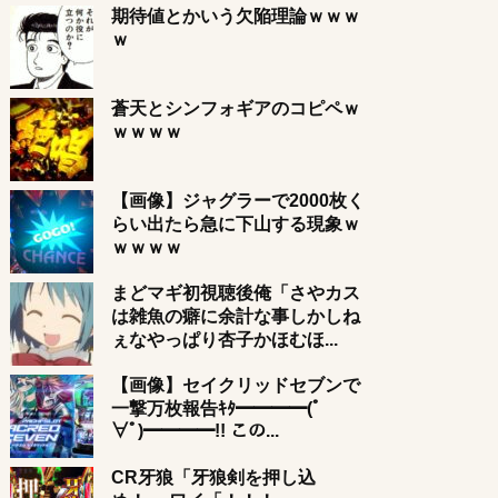
期待値とかいう欠陥理論ｗｗｗ
ｗ
蒼天とシンフォギアのコピペｗ
ｗｗｗｗ
【画像】ジャグラーで2000枚く
らい出たら急に下山する現象ｗ
ｗｗｗｗ
まどマギ初視聴後俺「さやカス
は雑魚の癖に余計な事しかしね
ぇなやっぱり杏子かほむほ...
【画像】セイクリッドセブンで
一撃万枚報告ｷﾀ━━━━(ﾟ
∀ﾟ)━━━━!! この...
CR牙狼「牙狼剣を押し込