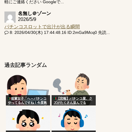
軽にご連絡ください Googleで...
名無し＠ゾーン
2026/5/9
パチンコスロットで出汁が出る瞬間
8: 2026/04/30(木) 17:44:48.16 ID:2mGa9Mcq0 先読...
過去記事ランダム
後輩女子「へ～パチンコ
【悲報】パチンコ屋、ク
やってるんですね！今度教
ズがたくさん並んでる
えてくださいよ～ｗ」 俺
「あははｗまぁコツとかな
いけど台選びかなやっぱ
ｗ」