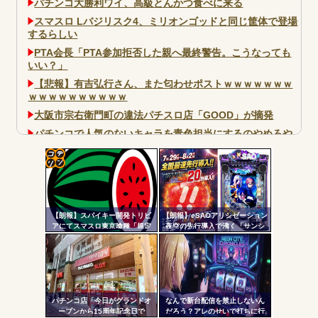
パチンコ大勝利ワイ、高級とんかつ食べに来る
スマスロ Lバジリスク4、ミリオンゴッドと同じ筐体で登場
するらしい
PTA会長「PTA参加拒否した親へ最終警告。こうなっても
いい？」
【悲報】有吉弘行さん、また匂わせポストｗｗｗｗｗｗｗ
ｗｗｗｗｗｗｗｗｗｗ
大阪市宗右衛門町の違法パチスロ店「GOOD」が摘発
パチンコで人気のないキャラを青色担当にするのやめろや
ワイ、パチンコ屋店員の目の前で会員カードを握り潰し
「今までありがとう」と...
コテ
無職のパチンコカス(22)なんやが、ワイの人生どれくらい
ヤバいか教えて？...
リン
AngelBeats!とかいうクソアニメの思い出ｗｗｗ
【朗報】スパイキー開発トリビ
【朗報】eSAOアリシゼーション
- 固
アにてスマスロ東京喰種「規定
夜空の先行導入で沸く「サンシ
ゲーム数による当せんと裏AT突
ャインKYORAKU平針」2日連続
定リ
入率」が公開される。100G・
で総差枚10万枚超えの祭りを開
ンク
200G以内に到達で裏AT突入が優
催中ｗｗｗｗ
遇
自動
Powered by livedoor 相互RSS
更新
パチンコ店「今日がグランドオ
なんで新台配信を禁止しないん
ープンから15周年記念日で
だろう？アレのせいで打ちに行
ツー