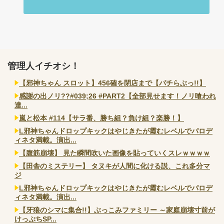
管理人イチオシ！
【邪神ちゃん スロット】456確を閉店まで【パチらぶっ!!】
感謝の出ノリ??#039;26 #PART2【全部見せます！ノリ喰われ
達...
嵐と松本 #114【サラ番、勝ち組？負け組？楽勝！】
L邪神ちゃんドロップキックはやじきたが霞むレベルでパロデ
ィネタ満載。演出...
【腹筋崩壊】 見た瞬間吹いた画像を貼っていくスレｗｗｗｗ
【田舎のミステリー】 タヌキが人間に化ける説、これ多分マ
ジ
L邪神ちゃんドロップキックはやじきたが霞むレベルでパロデ
ィネタ満載。演出...
【牙狼のシマに集合!!】ぶっこみファミリー ～家庭崩壊寸前が
けっぷちSP...