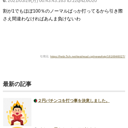
6:
2021/03/29(月) 00:43:43.163 ID:zzqNZ6Uz0
割が1でもほぼ100％のノーマルばっか打ってるから引き際
さえ間違わなければあんま負けないわ
引用元:
https://hebi.5ch.net/test/read.cgi/news4vip/1616946027/
最新の記事
２円パチンコを打つ事を決意しました。