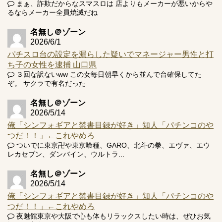
まぁ、詐欺だからなスマスロは 店よりもメーカーが悪いからや
るならメーカー全員焼滅だね
名無し＠ゾーン
2026/6/1
パチスロ台の設定を漏らした疑いでマネージャー男性と打
ち子の女性を逮捕 山口県
３回な訳ないww この女毎日朝早くから並んで台確保してた
ぞ。 サクラで有名だった
名無し＠ゾーン
2026/5/14
俺「シンフォギアと禁書目録が好き」知人「パチンコのや
つだ！！」←これやめろ
ついでに東京卍や東京喰種、GARO、北斗の拳、エヴァ、エウ
レカセブン、ダンバイン、ウルトラ...
名無し＠ゾーン
2026/5/14
俺「シンフォギアと禁書目録が好き」知人「パチンコのや
つだ！！」←これやめろ
夜魅館東京や大阪で心も体もリラックスしたい時は、ぜひお気