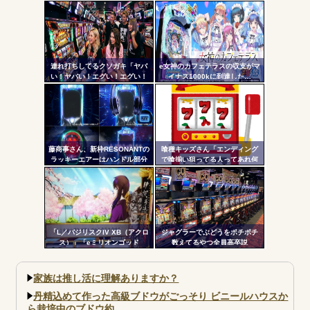
す！」←ワイ「五万負けてま
かない層が一定数いそうだが
す」
ル
連れ打ちしてるクソガキ「ヤバ
e女神のカフェテラスの収支がマ
い！ヤバい！エグい！エグい！
イナス1000kに到達した…
アツい！アツい！」←語彙力無
さすぎだろｗｗｗ
藤商事さん、新枠RESONANTの
喰種キッズさん「エンディング
ラッキーエアーはハンドル部分
で喰揃い狙ってる人ってあれ何
からのみで枠上部からの風は無
の意味があるの？」
い模様。ヅラに配慮したか？
「L／バジリスクIV XB（アクロ
ジャグラーでぶどうをポチポチ
ス）」「eミリオンゴッド
数えてるやつ全員高卒説
3CHB（メーシー）」「L／Vivy
／A5（大都）」が検定通過
家族は推し活に理解ありますか？
丹精込めて作った高級ブドウがごっそり ビニールハウスか
ら栽培中のブドウ約...