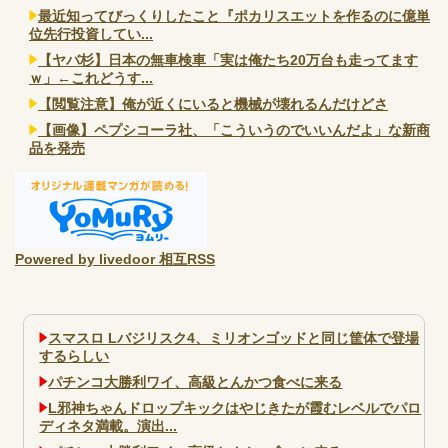
最近知ってびっくりしたこと『ポカリスエットを作るのに億単
位先行投資してい...
【ヤバ杉】日本の無車検車「実は俺たち20万台も走ってます
ｗ」←これどうす...
【閲覧注意】俺が近くにいると機械が壊れるんだけどさ
【画像】ペプシコーラ社、「こういうのでいいんだよ」な新商
品を発売
Powered by livedoor 相互RSS
スマスロ Lバジリスク4、ミリオンゴッドと同じ筐体で登場
するらしい
パチンコ大勝利ワイ、高級とんかつ食べに来る
L邪神ちゃんドロップキックはやじきたが霞むレベルでパロ
ディネタ満載。演出...