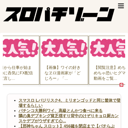
日から仕事が始ま
【画像】ワイの好き
【閲覧注意】めち
のに呑気にFX配信
なヱロ漫画家が「ど
めちゃ恐いヒグマ
宣言し...
じろー」「...
動画をご覧...
スマスロ Lバジリスク4、ミリオンゴッドと同じ筐体で登
場するらしい
パチンコ大勝利ワイ、高級とんかつ食べに来る
隣の臭デブキング貧乏揺すり背中のけぞりキョロ厨カン
スケデブがウザすぎて心...
【邪神ちゃん スロット】456確を閉店まで【パチらぶ