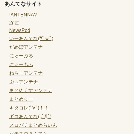
あんてなサイト
!ANTENNA?
2get
NewsPod
いーあんてな(#ﾟｗﾟ)
だめぽアンテナ
にゅーぷる
にゅーもふ
ねらーアンテナ
ぷぅアンテナ
まとめくすアンテナ
まとめりー
キタコレ(ﾟ∀ﾟ)！！
ギコあんてな(,,ﾟДﾟ)
スロパチまとめらいん
パチスロあんてな