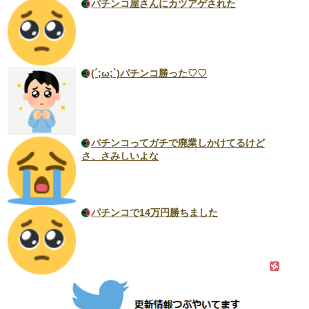
パチンコ屋さんにカツアゲされた
(´;ω;`)パチンコ勝った♡♡
パチンコってガチで廃業しかけてるけど
さ、さみしいよな
パチンコで14万円勝ちました