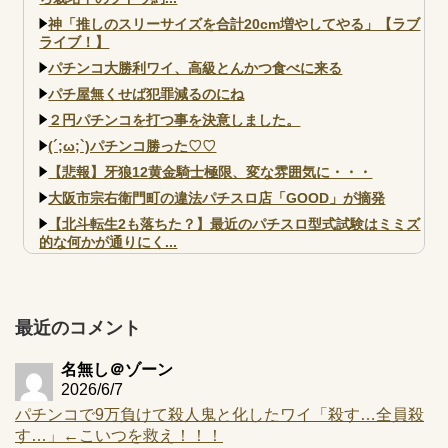
神「推しのスリーサイズを合計20cm増やしてやる」【ラブ
ライブ！】
パチンコ大勝利ワイ、高級とんかつ食べに来る
パチ屋無くせば犯罪減るのにね
２円パチンコを打つ事を決意しました。
(´;ω;`)パチンコ勝った♡♡
【悲報】牙狼12黄金騎士極限、変な雰囲気に・・・
大阪市宗右衛門町の違法パチスロ店「GOOD」が摘発
【北斗転生2も落ちた？】最近のパチスロ型式試験はミミズ
的な何かが通りにく...
【実戦報告】e黄門ちゃま寿限無 初日の評判まとめ！コン
プ報告あり！弱予告...
アズールレーン スロット評価はコイン持ちの悪い疑似ボ天
最近のコメント
井の軽い絆？
名無し＠ゾーン
2026/6/7
パチンコで9万負けて殺人鬼と化したワイ「殺す…全員殺
す…」←こいつを救え！！！
Powered by livedoor 相互RSS