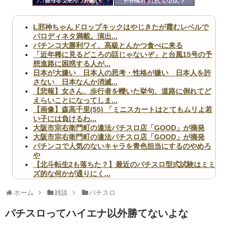
台ラインナップが酷い
だが何打てばいいのん？
ツー
ル
L邪神ちゃんドロップキックはやじきたが霞むレベルで
パロディネタ満載。演出...
パチンコ大勝利ワイ、高級とんかつ食べに来る
「近年稀に見るどころの話じゃないぞ」と台風15号の予
想進路に困惑する人が...
日本が大嫌い 日本人の思考・性格が嫌い 日本人を許
さない 日本なんか消滅...
【悲報】女さん、歩行者を轢いた挙句、道路に倒れてど
えらいことになってしま...
【画像】森高千里(55) 「ミニスカートはとてもムリよ若
い子には負けるわ...
大阪市宗右衛門町の違法パチスロ店「GOOD」が摘発
大阪市宗右衛門町の違法パチスロ店「GOOD」が摘発
パチンコで人気のないキャラを青色担当にするのやめろ
や
【北斗転生2も落ちた？】最近のパチスロ型式試験はミミ
ズ的な何かが通りにく...
無職のパチンコカス(22)なんやが、ワイの人生どれくら
いヤバいか教えて？...
ホーム
雑談
パチスロ
AngelBeats!とかいうクソアニメの思い出ｗｗｗ
パチスロってハイエナ以外勝てないよな