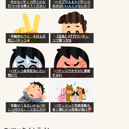
今からパチンコ行くから
ハロプロもまたパチンコ
打つべき台教えてください
出せばいいんじゃないか？
手帳持ちワイ、今日も元
【至急】4千円でパチン
気にパチンコ
コで勝つ方法
パチンコ依存症治したい
パチンコでさすがに通報
助けて
するわ
母親がうるさいからパチ
パチンコって失敗体験を
ンコ行けないこどおじだけ
多く積むから性格が負け犬
ど質問ある？
になってくよね