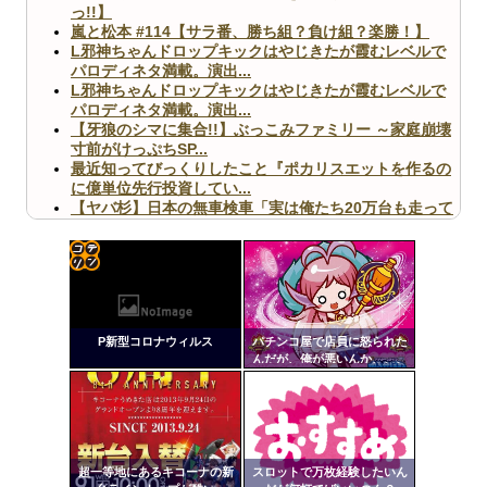
っ!!】
嵐と松本 #114【サラ番、勝ち組？負け組？楽勝！】
L邪神ちゃんドロップキックはやじきたが霞むレベルで
パロディネタ満載。演出...
L邪神ちゃんドロップキックはやじきたが霞むレベルで
パロディネタ満載。演出...
【牙狼のシマに集合!!】ぶっこみファミリー ～家庭崩壊
寸前がけっぷちSP...
最近知ってびっくりしたこと『ポカリスエットを作るの
に億単位先行投資してい...
【ヤバ杉】日本の無車検車「実は俺たち20万台も走って
ますｗ」←これどうす...
【閲覧注意】俺が近くにいると機械が壊れるんだけどさ
【画像】ペプシコーラ社、「こういうのでいいんだよ」
な新商品を発売
コテ
リン
P新型コロナウィルス
パチンコ屋で店員に怒られた
- 固
んだが、俺が悪いんか、、、
定リ
Powered by livedoor 相互RSS
ンク
自動
更新
超一等地にあるキコーナの新
スロットで万枚経験したいん