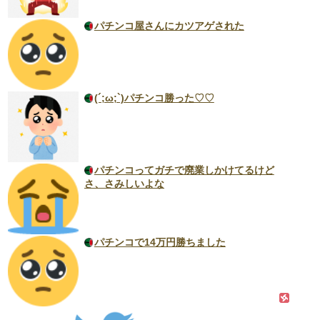
パチンコ屋さんにカツアゲされた
(´;ω;`)パチンコ勝った♡♡
パチンコってガチで廃業しかけてるけど
さ、さみしいよな
パチンコで14万円勝ちました