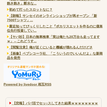
飽き飽き」断水な...
初めて打ったスロットなに？
【朗報】サンセイのオンラインショップが再オープン 「新
7500Tシャツ」...
最近知ってびっくりしたこと『ポカリスエットを作るのに億単
位先行投資してい...
【ヤバ杉】日本の無車検車「実は俺たち20万台も走ってます
ｗ」←これどうす...
【閲覧注意】俺が近くにいると機械が壊れるんだけどさ
【画像】ペプシコーラ社、「こういうのでいいんだよ」な新商
品を発売
Powered by livedoor 相互RSS
【悲報】パパ活でセッ○スしてきた結果ｗｗｗｗｗｗｗｗ