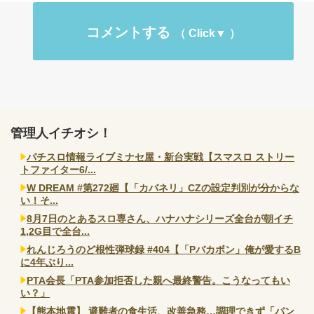
コメントする
管理人イチオシ！
パチスロ情報ライブミナセ屋・新台実戦【スマスロ ストリー
トファイター6/...
W DREAM #第272廻【「カバネリ」CZの設定判別が分からな
い！そ...
8月7日のとあるスロ専さん、ハナハナシリーズ全台が朝イチ
1,2G目で全台...
れんじろうのど根性弾球録 #404【「Pバカボン」俺が愛するB
に4年ぶり...
PTA会長「PTA参加拒否した親へ最終警告。こうなってもい
い？」
【熊本地震】 避難者の食生活、改善急務…調理できず「パン