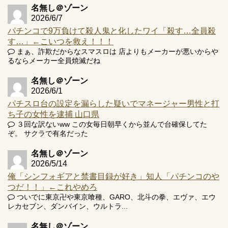
名無し＠ゾーン
2026/6/7
パチンコで9万負けて殺人鬼と化したワイ「殺す…全員殺
す…」←こいつを救え！！！
Powered by livedoor 相互RSS
まぁ、詐欺だからなスマスロは 店よりもメーカーが悪いからや
るならメーカー全員焼滅だね
名無し＠ゾーン
2026/6/1
パチスロ台の設定を漏らした疑いでマネージャー男性と打
ち子の女性を逮捕 山口県
３回な訳ないww この女毎日朝早くから並んで台確保してた
ぞ。 サクラで有名だった
名無し＠ゾーン
2026/5/14
俺「シンフォギアと禁書目録が好き」知人「パチンコのや
つだ！！」←これやめろ
ついでに東京卍や東京喰種、GARO、北斗の拳、エヴァ、エウ
レカセブン、ダンバイン、ウルトラ...
名無し＠ゾーン