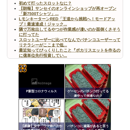
初めて打ったスロットなに？
【朗報】サンセイのオンラインショップが再オープン
「新7500Tシャツ」...
LモンキーターンRED「王道から挑戦へ！モードアッ
プ！最速達成！ジャック...
隣で万枚出してるやつが作業感が凄いのか面倒くさそう
に打ってた
スロットユーザーに比べてなんでパチンコユーザーって
リテラシーがここまで低...
最近知ってびっくりしたこと『ポカリスエットを作るの
に億単位先行投資してい...
【ヤバ杉】日本の無車検車「実は俺たち20万台も走って
ますｗ」←これどうす...
【閲覧注意】俺が近くにいると機械が壊れるんだけどさ
【画像】ペプシコーラ社、「こういうのでいいんだよ」
コテ
な新商品を発売
リン
P新型コロナウィルス
ゲーセンのパチンコ打ってる
- 固
連中って何者なの？
定リ
ンク
Powered by livedoor 相互RSS
自動
更新
【画像】女子「ウマ娘のおか
パチンコに遠隔があると言う