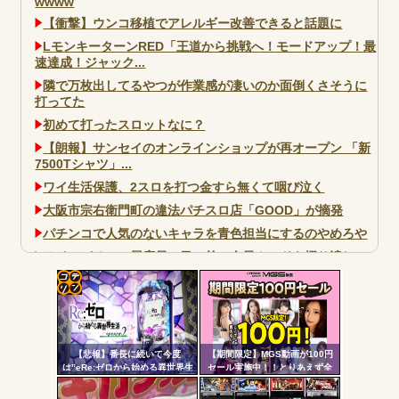
wwww
【衝撃】ウンコ移植でアレルギー改善できると話題に
LモンキーターンRED「王道から挑戦へ！モードアップ！最
速達成！ジャック...
隣で万枚出してるやつが作業感が凄いのか面倒くさそうに
打ってた
初めて打ったスロットなに？
【朗報】サンセイのオンラインショップが再オープン 「新
7500Tシャツ」...
ワイ生活保護、2スロを打つ金すら無くて咽び泣く
大阪市宗右衛門町の違法パチスロ店「GOOD」が摘発
パチンコで人気のないキャラを青色担当にするのやめろや
ワイ、パチンコ屋店員の目の前で会員カードを握り潰し
「今までありがとう」と...
無職のパチンコカス(22)なんやが、ワイの人生どれくらい
コテ
ヤバいか教えて？...
リン
AngelBeats!とかいうクソアニメの思い出ｗｗｗ
【悲報】番長に続いて今度
【期間限定】MGS動画が100円
- 固
は”eRe:ゼロから始める異世界生
セール実施中！！とりあえず全
活2”で不正基板が発見された模
部買うやろｗｗｗｗｗ
定リ
様…関係者さん「中古購入は控