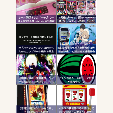
ンク
えた方がいいと思います」
Powered by livedoor 相互RSS
自動
更新
ホール関係者さん「一ヶ月で一
5号機の時って、面白いA+ART
度も設定6を使わないお店は存在
機がたくさんあって楽しかった
ツー
しないと思っています。6使った
よなｗｗｗ
事がない店長も存在しないと思
ル
う」←これガチ?！
神「パチンコかパチスロのどち
Daiichi開発ラボ「虚構推理は天
らかのコンプリート機能を廃止
井100G以内に当たると虚構真偽
して出し放題にします！」←ど
が2回当選するまで転落しない状
っち選ぶ？？？
態に突入するぞ。300G・700G
の天井も一緒」
【朗報】漫画「東京喰種」なぜ
パチンコさん、スロット化計画
か令和になって大ヒットしてし
が進行中らしい
まうｗｗｗ
【悲報】強打マン、からくりサ
パチスロ新筐体作るの流行って
ーカス2のレバーを破壊…
るけど財布とか置きたいので下