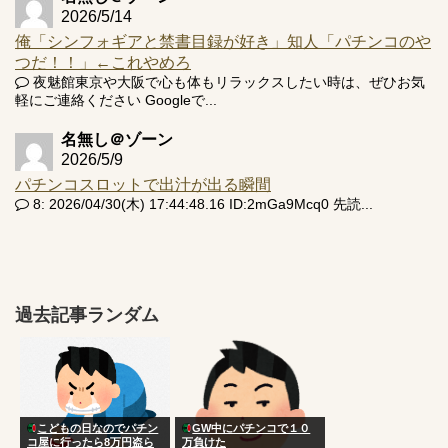
2026/5/14
俺「シンフォギアと禁書目録が好き」知人「パチンコのや
つだ！！」←これやめろ
夜魅館東京や大阪で心も体もリラックスしたい時は、ぜひお気
軽にご連絡ください Googleで...
名無し＠ゾーン
2026/5/9
パチンコスロットで出汁が出る瞬間
8: 2026/04/30(木) 17:44:48.16 ID:2mGa9Mcq0 先読...
過去記事ランダム
こどもの日なのでパチン
GW中にパチンコで１０
コ屋に行ったら8万円盗ら
万負けた