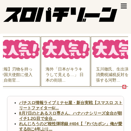
速報】刃物を持っ
海外「日本がキラキ
玉川徹氏、生出演
中国大使館に侵入
ラして見える…」 日
消費税減税反対を
た自衛官...
本の街頭...
張する河野...
パチスロ情報ライブミナセ屋・新台実戦【スマスロ スト
リートファイター6/...
8月7日のとあるスロ専さん、ハナハナシリーズ全台が朝
イチ1,2G目で全台...
れんじろうのど根性弾球録 #404【「Pバカボン」俺が愛
するBに4年ぶり...