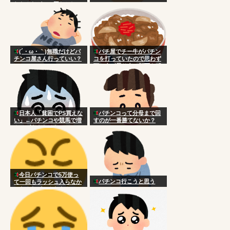
れたんだがこの国おかしい
だろ
(´・ω・｀)無職だけどパ
パチ屋でチー牛がパチン
チンコ屋さん行っていい？
コを打っていたので思わず
頭に血が昇り台に顔面を叩
きつけた
日本人「貧困でPS買えな
パチンコって分母まで回
い」←パチンコや競馬で増
すのが一番勝てないか？
やせばええだけなのにアホ
今日パチンコで5万使っ
パチンコ行こうと思う
て一回もラッシュ入らなか
ったんだがこんなもん？