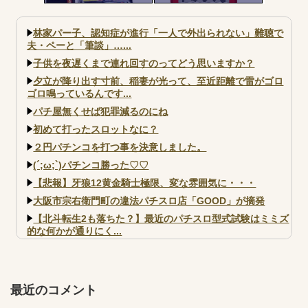
皿とか今まで通りがいいわ
林家パー子、認知症が進行「一人で外出られない」難聴で
夫・ペーと「筆談」…...
子供を夜遅くまで連れ回すのってどう思いますか？
夕立が降り出す寸前、稲妻が光って、至近距離で雷がゴロ
ゴロ鳴っているんです...
パチ屋無くせば犯罪減るのにね
初めて打ったスロットなに？
２円パチンコを打つ事を決意しました。
(´;ω;`)パチンコ勝った♡♡
【悲報】牙狼12黄金騎士極限、変な雰囲気に・・・
大阪市宗右衛門町の違法パチスロ店「GOOD」が摘発
【北斗転生2も落ちた？】最近のパチスロ型式試験はミミズ
的な何かが通りにく...
【実戦報告】e黄門ちゃま寿限無 初日の評判まとめ！コン
プ報告あり！弱予告...
アズールレーン スロット評価はコイン持ちの悪い疑似ボ天
最近のコメント
井の軽い絆？