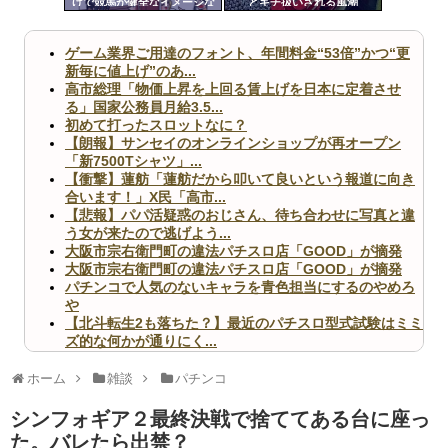
げで競馬が健全なイメージな
とキチ扱いされる風潮
ツー
のはおかしい！パチンコ
は？」
ル
ゲーム業界ご用達のフォント、年間料金“53倍”かつ“更
新毎に値上げ”のあ...
高市総理「物価上昇を上回る賃上げを日本に定着させ
る」国家公務員月給3.5...
初めて打ったスロットなに？
【朗報】サンセイのオンラインショップが再オープン
「新7500Tシャツ」...
【衝撃】蓮舫「蓮舫だから叩いて良いという報道に向き
合います！」X民「高市...
【悲報】パパ活疑惑のおじさん、待ち合わせに写真と違
う女が来たので逃げよう...
大阪市宗右衛門町の違法パチスロ店「GOOD」が摘発
大阪市宗右衛門町の違法パチスロ店「GOOD」が摘発
パチンコで人気のないキャラを青色担当にするのやめろ
や
【北斗転生2も落ちた？】最近のパチスロ型式試験はミミ
ズ的な何かが通りにく...
無職のパチンコカス(22)なんやが、ワイの人生どれくら
いヤバいか教えて？...
ホーム
雑談
パチンコ
AngelBeats!とかいうクソアニメの思い出ｗｗｗ
シンフォギア２最終決戦で捨ててある台に座っ
た。バレたら出禁？