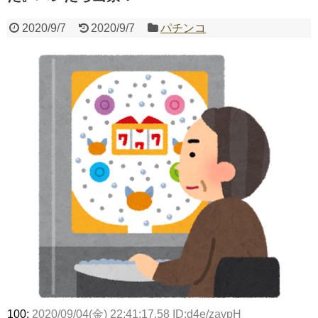
2020/9/7
2020/9/7
パチンコ
Powered by livedoor 相互RSS
100:
2020/09/04(金) 22:41:17.58 ID:d4e/zavpH