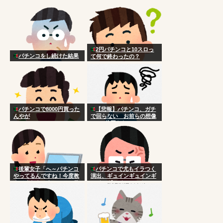
2円パチンコと10スロっ
パチンコをし続けた結果
て何で終わったの？
パチンコで8000円買った
【悲報】パチンコ、ガチ
んやが
で回らない お前らの想像
の100倍回らない
後輩女子「へ～パチンコ
パチンコで尤もイラつく
やってるんですね！今度教
演出、ギュインギュインギ
えてくださいよ～ｗ」 俺
ュインギュイン…スカッ！
「あははｗまぁコツとかな
ｗに決まる
いけど台選びかなやっぱ
ｗ」