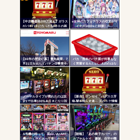
コテ
無職のパチンコカス(22)なんやが、ワイの人生どれくらい
ヤバいか教えて？...
リン
AngelBeats!とかいうクソアニメの思い出ｗｗｗ
【中古機価格200万超え】ガラス
e女神のカフェテラスの収支がマ
- 固
がバキバキになったSAOⅡの画
イナス1000kに到達した…
像が話題に…
定リ
ンク
自動
Powered by livedoor 相互RSS
更新
【66年の歴史に幕】豊丸産業、7
バカ「熊本のパチ屋が何事もな
月31日をもってパチンコ事業を
く営業するらしい。人の心はな
ツー
停止へ ナナシーやコマコマ倶
いのか」←なんでも自粛させた
楽部マやウィッチブレイド…た
がるヤツって害悪だよな
ル
くさんの名機をありがとう
ノーマルタイプが廃れたのは設
【新台】サンセイ「パチスロ牙
定1で出率100%ありきになり設
狼-闇を照らす者-」スペック情報
定1放置がデフォになったから
判明！純増約9.1枚のAT機、疑似
ボ突破型、究極魔戒RUSHは継続
率82.6%のバトルタイプAT
5号機の時って、面白いA+ART
【朗報】「あの椅子カバー」の
機がたくさんあって楽しかった
カプセルトイ、爆誕。自宅や職