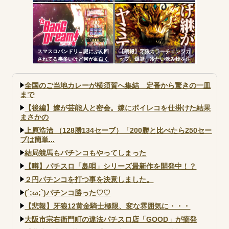
よなｗｗｗ
場をパチンコ屋にしちゃおうｗ
ｗｗ
スマスロバンドリ←謎にぶん回
【朗報】牙狼カラーチェンジカ
されてる事多いけど何が面白く
ップ、爆誕 冷たい飲み物を注
て打ってるの？？？
ぐと背景が浮かび上がる
全国のご当地カレーが横須賀へ集結 定番から驚きの一皿
まで
【後編】嫁が芸能人と密会。嫁にボイレコを仕掛けた結果
まさかの
上原浩治 （128勝134セーブ）「200勝と比べたら250セー
ブは簡単...
結局競馬もパチンコもやってしまった
【噂】パチスロ「島唄」シリーズ最新作を開発中！？
２円パチンコを打つ事を決意しました。
(´;ω;`)パチンコ勝った♡♡
【悲報】牙狼12黄金騎士極限、変な雰囲気に・・・
大阪市宗右衛門町の違法パチスロ店「GOOD」が摘発