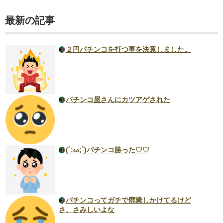
最新の記事
２円パチンコを打つ事を決意しました。
パチンコ屋さんにカツアゲされた
(´;ω;`)パチンコ勝った♡♡
パチンコってガチで廃業しかけてるけど
さ、さみしいよな