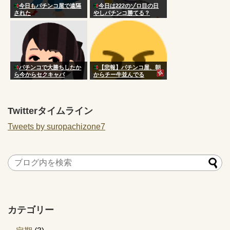
今日もパチンコ屋で遠隔
今日は222のゾロ目の日
された
やしパチンコ勝てる？
パチンコで大勝ちしたか
【悲報】パチンコ屋、朝
ら今からセクキャバ
からチー牛並んでる
Twitterタイムライン
Tweets by suropachizone7
カテゴリー