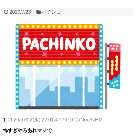
2020/7/23
パチンコ
Powered by livedoor 相互RSS
1:
2020/07/22(水) 22:01:47.70 ID:CxNocAzHM
怖すぎやろあれマジで