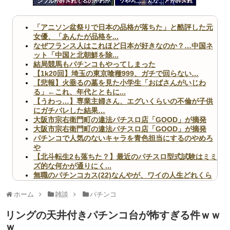
ンブルが許されてるのかわか
ソやろ…こんなことが許され
ツー
らん
ていいのか！？」って思った
こと
ル
「アニソン盆祭りで日本の品格が落ちた」と酷評した元
女優、「あんたが品格を...
なぜフランス人はこれほど日本が好きなのか？…中国ネ
ット「中国と北朝鮮を除...
結局競馬もパチンコもやってしまった
【1k20回】埼玉の東京喰種999、ガチで回らない…
【悲報】火垂るの墓を見た小学生「おばさんがいじわ
る」←これ、年代とともに...
【うわっ…】専業主婦さん、エグいくらいの不倫が子供
にガチバレした結果…
大阪市宗右衛門町の違法パチスロ店「GOOD」が摘発
大阪市宗右衛門町の違法パチスロ店「GOOD」が摘発
パチンコで人気のないキャラを青色担当にするのやめろ
や
【北斗転生2も落ちた？】最近のパチスロ型式試験はミミ
ズ的な何かが通りにく...
無職のパチンコカス(22)なんやが、ワイの人生どれくら
いヤバいか教えて？...
AngelBeats!とかいうクソアニメの思い出ｗｗｗ
ホーム
雑談
パチンコ
リングの天井付きパチンコ台が怖すぎる件ｗｗ
ｗ