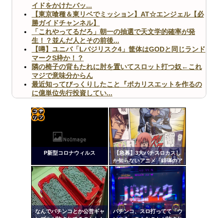
イドをかけたバッ...
【東京喰種＆東リベでミッション】AT☆エンジェル【必
勝ガイドチャンネル】
「これやってるだろ」朝一の抽選で天文学的確率が発
生！？並んだ人とその前後...
【噂】ユニバ「Lバジリスク4」筐体はGODと同じランド
マークS枠か！？
隣の椅子の背もたれに肘を置いてスロット打つ奴←これ
マジで意味分からん
最近知ってびっくりしたこと『ポカリスエットを作るの
に億単位先行投資してい...
【ヤバ杉】日本の無車検車「実は俺たち20万台も走って
ますｗ」←これどうす...
【閲覧注意】俺が近くにいると機械が壊れるんだけどさ
【画像】ペプシコーラ社、「こういうのでいいんだよ」
コテ
な新商品を発売
リン
P新型コロナウィルス
【急募】3大パチスロカスし
- 固
か知らないアニメ「緋弾のア
リア」「百花繚乱サムライガ
定リ
ールズ」
ンク
Powered by livedoor 相互RSS
自動
更新
なんでパチンコとか公営ギャ
パチンコ、スロ打ってて「ウ