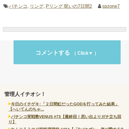
パチンコ
,
リング
,
Pリング 呪いの7日間2
spzone7
コメントする
管理人イチオシ！
今日のイチゲキ↑「２日間虹だったGODを打ってみた結果」
【へいてんのちゃ...
パチンコ実戦塾VENUS #73【最終回！思い出よりガチ立ち回
り】