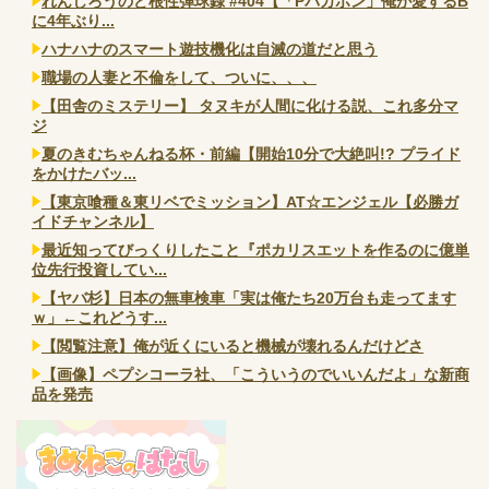
れんじろうのど根性弾球録 #404【「Pバカボン」俺が愛するB
に4年ぶり...
ハナハナのスマート遊技機化は自滅の道だと思う
職場の人妻と不倫をして、ついに、、、
【田舎のミステリー】 タヌキが人間に化ける説、これ多分マ
ジ
夏のきむちゃんねる杯・前編【開始10分で大絶叫!? プライド
をかけたバッ...
【東京喰種＆東リベでミッション】AT☆エンジェル【必勝ガ
イドチャンネル】
最近知ってびっくりしたこと『ポカリスエットを作るのに億単
位先行投資してい...
【ヤバ杉】日本の無車検車「実は俺たち20万台も走ってます
ｗ」←これどうす...
【閲覧注意】俺が近くにいると機械が壊れるんだけどさ
【画像】ペプシコーラ社、「こういうのでいいんだよ」な新商
品を発売