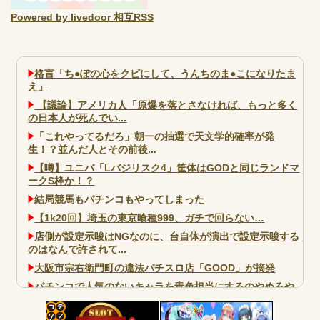
Powered by livedoor 相互RSS
格言「ち●ぽの心をクビにして、うんちのま●こになりたま
え」
【議論】アメリカ人「原爆を落とさなければ、もっと多く
の日本人が死んでい...
「これやってるだろ」朝一の抽選で天文学的確率が発
生！？並んだ人とその前後...
【噂】ユニバ「Lバジリスク4」筐体はGODと同じランドマ
ークS枠か！？
結局競馬もパチンコもやってしまった
【1k20回】埼玉の東京喰種999、ガチで回らない…
店側が設定示唆はNGなのに、台自体が演出で設定示唆する
のはなんで許されて...
大阪市宗右衛門町の違法パチスロ店「GOOD」が摘発
パチンコで人気のないキャラを青色担当にするのやめろや
ワイ、パチンコ屋店員の目の前で会員カードを握り潰し
「今までありがとう」と...