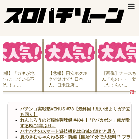
速報】「ガキが地
【悲報】円安ホクホ
【画像】ナースち
ごっこしている不
クで儲けてた日本
ん「あの・・・勃
慎だ！」...
人、日米政府...
したくらい...
パチンコ実戦塾VENUS #73【最終回！思い出よりガチ立
ち回り】
れんじろうのど根性弾球録 #404【「Pバカボン」俺が愛
するBに4年ぶり...
ハナハナのスマート遊技機化は自滅の道だと思う
夏のきむちゃんねる杯・前編【開始10分で大絶叫!? プラ