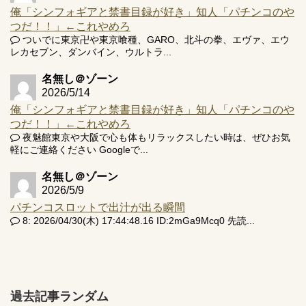
俺「シンフォギアと禁書目録が好き」知人「パチンコのや
つだ！！」←これやめろ
ついでに東京卍や東京喰種、GARO、北斗の拳、エヴァ、エウ
レカセブン、ダンバイン、ウルトラ...
名無し＠ゾーン
2026/5/14
俺「シンフォギアと禁書目録が好き」知人「パチンコのや
つだ！！」←これやめろ
夜魅館東京や大阪で心も体もリラックスしたい時は、ぜひお気
軽にご連絡ください Googleで...
名無し＠ゾーン
2026/5/9
パチンコスロットで出汁が出る瞬間
8: 2026/04/30(木) 17:44:48.16 ID:2mGa9Mcq0 先読...
過去記事ランダム