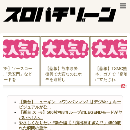
ガチ】ソースコー
【悲報】熊本県警、
【悲報】TSMC熊
に「天安門」など
復興で大変なのにホ
本、ガチで『窮地
ワードを...
モを逮捕し...
に立たされ...
【新台】ニューギン「eワンパンマン2 甘デジVer.」キー
ビジュアルが公...
【新台 スト6】500枚×88％ループのLEGENDモードがヤ
バいらしい...
やさしくなりたい #新台編【「演出神すぎん!?」4500取
れた瞬間の脳汁...