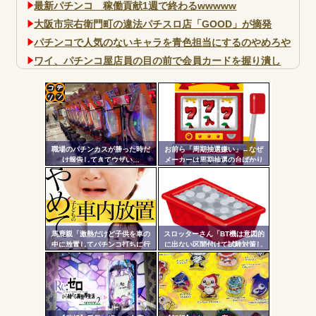
最新パチンコ 稼働貢献1週で終わるwwwww
大阪市宗右衛門町の違法パチスロ店「GOOD」が摘発
パチンコで人気のないキャラを青色担当にするのやめろや
ワイ、パチンコ屋店員の目の前で会員カードを握り潰し
「今までありがとう」と...
無職のパチンコカス(22)なんやが、ワイの人生どれくらい
ヤバいか教えて？...
コテ
AngelBeats!とかいうクソアニメの思い出ｗｗｗ
リン
職場のパチンカスが勝った時だ
お前ら「周期抽選嫌い」←なぜ
- 固
け報告してきてウザい…
メーカーは周期抽選の台ばかり
出すんだ？
定リ
ンク
Powered by livedoor 相互RSS
自動
更新
馬鹿親「激熱だけど子供を車の
スロッターさん「BT機は意図的
中に放置してパチンコ打ちに行
に出ない区間付けて試験対策し
ツー
きます」←これさぁ…
てそうな気がする」
ル