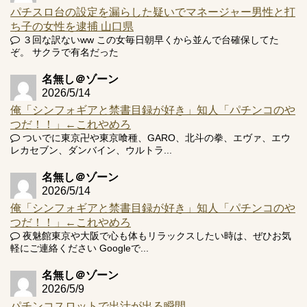
パチスロ台の設定を漏らした疑いでマネージャー男性と打
ち子の女性を逮捕 山口県
３回な訳ないww この女毎日朝早くから並んで台確保してた
ぞ。 サクラで有名だった
名無し＠ゾーン
2026/5/14
俺「シンフォギアと禁書目録が好き」知人「パチンコのや
つだ！！」←これやめろ
ついでに東京卍や東京喰種、GARO、北斗の拳、エヴァ、エウ
レカセブン、ダンバイン、ウルトラ...
名無し＠ゾーン
2026/5/14
俺「シンフォギアと禁書目録が好き」知人「パチンコのや
つだ！！」←これやめろ
夜魅館東京や大阪で心も体もリラックスしたい時は、ぜひお気
軽にご連絡ください Googleで...
名無し＠ゾーン
2026/5/9
パチンコスロットで出汁が出る瞬間