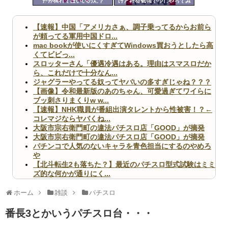
だが何打てばいいのん？
けど社会勉強で少しやってみ
ツー
るか」←これが全ての始まり
だった
ル
【速報】中国「アメリカさぁ、調子乗ってるからお前ら
が頼ってる軍用中国ドロ...
mac bookが使いにくすぎてWindows買おうとしたら高
くてビビっ...
スロッターさん「優遇冷遇はある。理由はスマスロだか
ら、これだけで十分なん...
ジャグラーやってる奴ってヤバいの多すぎじゃね？？？
【画像】令和最新版のあのちゃん、可愛過ぎてワイらに
ブッ刺さりまくりw w...
【速報】NHK職員が番組出演タレントから性被害！？←
コレマジならヤバくね...
大阪市宗右衛門町の違法パチスロ店「GOOD」が摘発
大阪市宗右衛門町の違法パチスロ店「GOOD」が摘発
パチンコで人気のないキャラを青色担当にするのやめろ
や
【北斗転生2も落ちた？】最近のパチスロ型式試験はミミ
ズ的な何かが通りにく...
無職のパチンコカス(22)なんやが、ワイの人生どれくら
いヤバいか教えて？...
ホーム
雑談
パチスロ
AngelBeats!とかいうクソアニメの思い出ｗｗｗ
番長3とかいうパチスロ台・・・