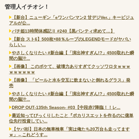
管理人イチオシ！
【新台】ニューギン「eワンパンマン2 甘デジVer.」キービジュ
アルが公...
パチ姫13時間体感記Ⅱ #240【黒パンティ求めて…】
【新台 スト6】500枚×88％ループのLEGENDモードがヤバい
らしい...
やさしくなりたい #新台編【「演出神すぎん!?」4500取れた瞬
間の脳汁...
【画像】 このボケて、破壊力ありすぎてクッソワロタｗｗｗ
ｗｗｗｗｗｗ
【画像】 「ビールと水を交互に飲まないと倒れるグラス」発
売
やさしくなりたい #新台編【「演出神すぎん!?」4500取れた瞬
間の脳汁...
DROP OUT-135th Season- #03【中段赤7降臨！！レ...
最近知ってびっくりしたこと『ポカリスエットを作るのに億単
位先行投資してい...
【ヤバ杉】日本の無車検車「実は俺たち20万台も走ってます
ｗ」←これどうす...