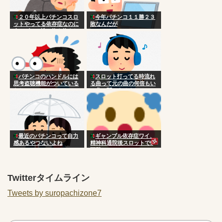
２０年以上パチンコスロ
今年パチンコ１１勝２３
ットやってる依存症なのに
敗なんだが
今のゲーム性に飽き飽きし
てきた。
パチンコのハンドルには
スロット打ってる時流れ
思考盗聴機能がついている
る曲って元の曲の何倍もい
らしい
い曲に聞こえるよね
最近のパチンコって自力
ギャンブル依存症ワイ、
感あるやつないよね
精神科通院後スロットで5
万勝ち
Twitterタイムライン
Tweets by suropachizone7