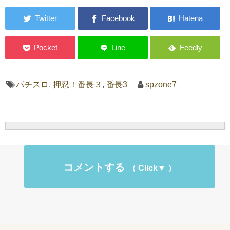
パチスロ
,
押忍！番長３
,
番長3
spzone7
コメントする