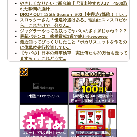
やさしくなりたい #新台編【「演出神すぎん!?」4500取
れた瞬間の脳汁...
DROP OUT-135th Season- #03【中段赤7降臨！！レ...
スロッターさん「優遇冷遇はある。理由はスマスロだか
ら、これだけで十分なん...
ジャグラーやってる奴ってヤバいの多すぎじゃね？？？
最新パチンコ 稼働貢献1週で終わるwwwww
最近知ってびっくりしたこと『ポカリスエットを作るの
に億単位先行投資してい...
【ヤバ杉】日本の無車検車「実は俺たち20万台も走って
ますｗ」←これどうす...
【閲覧注意】俺が近くにいると機械が壊れるんだけどさ
【画像】ペプシコーラ社、「こういうのでいいんだよ」
な新商品を発売
コテ
リン
P新型コロナウィルス
【期間限定】MGS動画が100
- 固
円セール実施中！！とりあえ
ず全部買うやろｗｗｗｗｗ
定リ
Powered by livedoor 相互RSS
ンク
自動
更新
スロットで万枚経験したいん
俺「パチンコかぁ。興味ない