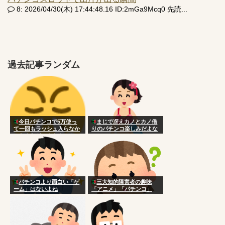
8: 2026/04/30(木) 17:44:48.16 ID:2mGa9Mcq0 先読...
過去記事ランダム
今日パチンコで5万使っ
まじで冴えカノとカノ借
て一回もラッシュ入らなか
りのパチンコ楽しみだよな
ったんだがこんなもん？
パチンコより面白い「ゲ
三大知的障害者の趣味
ーム」はないよね
「アニメ」「パチンコ」