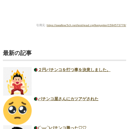
引用元:
https://swallow.5ch.net/test/read.cgi/livejupiter/1594573778/
最新の記事
２円パチンコを打つ事を決意しました。
パチンコ屋さんにカツアゲされた
(´;ω;`)パチンコ勝った♡♡