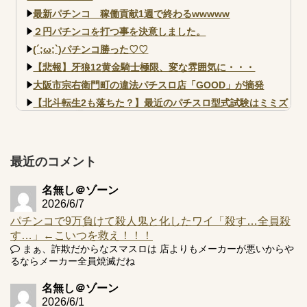
最新パチンコ 稼働貢献1週で終わるwwwww
２円パチンコを打つ事を決意しました。
(´;ω;`)パチンコ勝った♡♡
【悲報】牙狼12黄金騎士極限、変な雰囲気に・・・
大阪市宗右衛門町の違法パチスロ店「GOOD」が摘発
【北斗転生2も落ちた？】最近のパチスロ型式試験はミミズ
的な何かが通りにく...
【実戦報告】e黄門ちゃま寿限無 初日の評判まとめ！コン
プ報告あり！弱予告...
最近のコメント
アズールレーン スロット評価はコイン持ちの悪い疑似ボ天
井の軽い絆？
名無し＠ゾーン
2026/6/7
パチンコで9万負けて殺人鬼と化したワイ「殺す…全員殺
す…」←こいつを救え！！！
まぁ、詐欺だからなスマスロは 店よりもメーカーが悪いからや
Powered by livedoor 相互RSS
るならメーカー全員焼滅だね
名無し＠ゾーン
2026/6/1