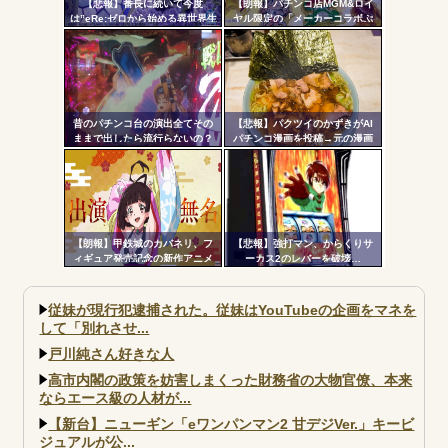
【悲報】番長に続いて今度
【朗報】パチンコ店MGM&ロイ
は”eRe:ゼロから始める異世界生
ヤル限定の「メーカーコラボぷ
活2”で不正基板が発見された模
っくり3Dシール」が可愛いと話
様…関係者さん「中古購入は控
題に！限定生産3000枚らしい
えた方がいいと思います」
昔のパチンコ台の演出全てその
【悲報】パクツイのかずきがAI
ままで出したら流行らないの？
パチンコ漫画を投稿→元の漫画
を描いた原作者が降臨してしま
う
【朗報】甲鉄城のカバネリ、フ
【悲報】強打マン、からくりサ
ィギュア発売記念の新作アニメ
ーカス2のレバーを破壊…
が公開される！無名ちゃんでっ
っっっっっっっっかｗｗｗ
従妹が現行犯逮捕された。従妹はYouTubeの企画をマネを
して「別れさせ...
戸川純さん好きな人
高市内閣の政策を妨害しまくった財務省の大物官僚、本来
ならエース級の人材が...
【新台】ニューギン「eワンパンマン2 甘デジVer.」キービ
ジュアルが公...