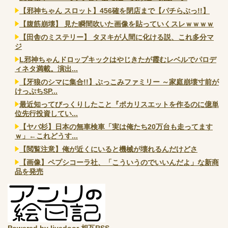
【邪神ちゃん スロット】456確を閉店まで【パチらぶっ!!】
【腹筋崩壊】 見た瞬間吹いた画像を貼っていくスレｗｗｗｗ
【田舎のミステリー】 タヌキが人間に化ける説、これ多分マ
ジ
L邪神ちゃんドロップキックはやじきたが霞むレベルでパロデ
ィネタ満載。演出...
【牙狼のシマに集合!!】ぶっこみファミリー ～家庭崩壊寸前が
けっぷちSP...
最近知ってびっくりしたこと『ポカリスエットを作るのに億単
位先行投資してい...
【ヤバ杉】日本の無車検車「実は俺たち20万台も走ってます
ｗ」←これどうす...
【閲覧注意】俺が近くにいると機械が壊れるんだけどさ
【画像】ペプシコーラ社、「こういうのでいいんだよ」な新商
品を発売
Powered by livedoor 相互RSS