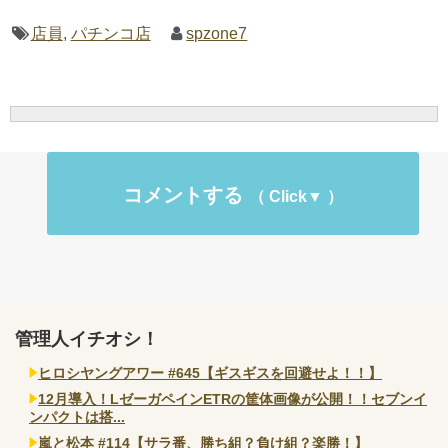
店員
,
パチンコ店
spzone7
コメントする
管理人イチオシ！
ヒロシヤングアワー #645【ギスギスを回避せよ！！】
12月導入！LゼーガペインETRの筐体画像が公開！！セブンイ
ンパクトは搭...
嵐と松本 #114【サラ番、勝ち組？負け組？楽勝！】