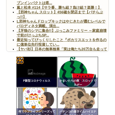
ブンインパクトは搭...
嵐と松本 #114【サラ番、勝ち組？負け組？楽勝！】
【邪神ちゃん スロット】456確を閉店まで【パチらぶ
っ!!】
L邪神ちゃんドロップキックはやじきたが霞むレベルで
パロディネタ満載。演出...
【牙狼のシマに集合!!】ぶっこみファミリー ～家庭崩壊
寸前がけっぷちSP...
最近知ってびっくりしたこと『ポカリスエットを作るの
に億単位先行投資してい...
【ヤバ杉】日本の無車検車「実は俺たち20万台も走って
ますｗ」←これどうす...
【閲覧注意】俺が近くにいると機械が壊れるんだけどさ
【画像】ペプシコーラ社、「こういうのでいいんだよ」
な新商品を発売
コテ
リン
P新型コロナウィルス
かまいたちの夜 スロットで
- 固
るぞー
定リ
Powered by livedoor 相互RSS
ンク
自動
更新
何でラブライブシリーズって
パチンコの遊タイムハイエナ