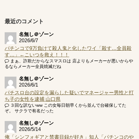
アズールレーン スロット評価はコイン持ちの悪い疑似ボ天
井の軽い絆？
最近のコメント
名無し＠ゾーン
2026/6/7
Powered by livedoor 相互RSS
パチンコで9万負けて殺人鬼と化したワイ「殺す…全員殺
す…」←こいつを救え！！！
まぁ、詐欺だからなスマスロは 店よりもメーカーが悪いからや
るならメーカー全員焼滅だね
名無し＠ゾーン
2026/6/1
パチスロ台の設定を漏らした疑いでマネージャー男性と打
ち子の女性を逮捕 山口県
３回な訳ないww この女毎日朝早くから並んで台確保してた
ぞ。 サクラで有名だった
名無し＠ゾーン
2026/5/14
俺「シンフォギアと禁書目録が好き」知人「パチンコのや