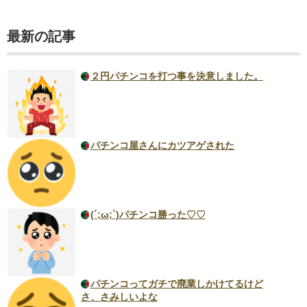
最新の記事
２円パチンコを打つ事を決意しました。
パチンコ屋さんにカツアゲされた
(´;ω;`)パチンコ勝った♡♡
パチンコってガチで廃業しかけてるけど
さ、さみしいよな