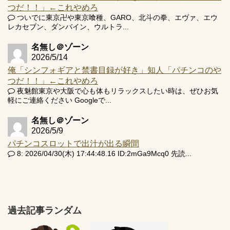
つだ！！」←これやめろ
ついでに東京卍や東京喰種、GARO、北斗の拳、エヴァ、エウ
レカセブン、ダンバイン、ウルトラ...
名無し＠ゾーン
2026/5/14
俺「シンフォギアと禁書目録が好き」知人「パチンコのや
つだ！！」←これやめろ
夜魅館東京や大阪で心も体もリラックスしたい時は、ぜひお気
軽にご連絡ください Googleで...
名無し＠ゾーン
2026/5/9
パチンコスロットで出汁が出る瞬間
8: 2026/04/30(木) 17:44:48.16 ID:2mGa9Mcq0 先読...
過去記事ランダム