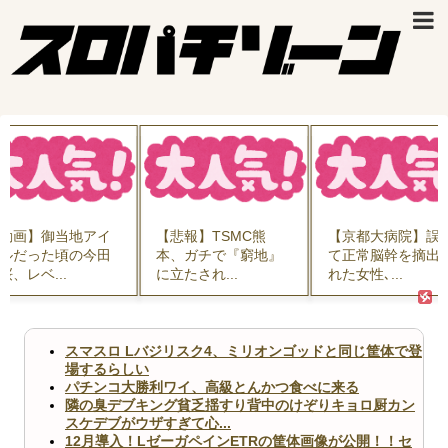
動画】御当地アイ
【悲報】TSMC熊
【京都大病院】誤っ
ルだった頃の今田
本、ガチで『窮地』
て正常脳幹を摘出さ
、レベ...
に立たされ...
れた女性､...
スマスロ Lバジリスク4、ミリオンゴッドと同じ筐体で登
場するらしい
パチンコ大勝利ワイ、高級とんかつ食べに来る
隣の臭デブキング貧乏揺すり背中のけぞりキョロ厨カン
スケデブがウザすぎて心...
12月導入！LゼーガペインETRの筐体画像が公開！！セ