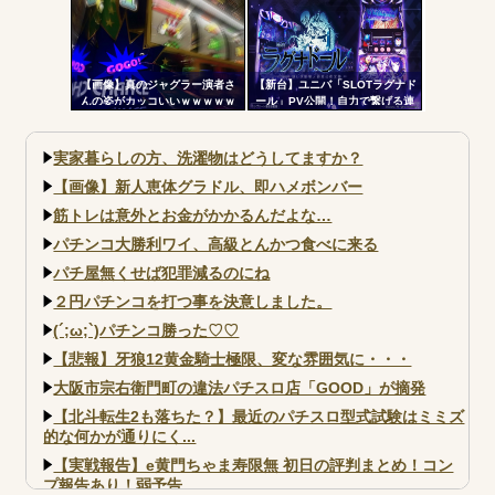
【画像】真のジャグラー演者さ
【新台】ユニバ「SLOTラグナド
んの姿がカッコいいｗｗｗｗｗ
ール」PV公開！自力で繋げる連
鎖の爽怪感！！！
実家暮らしの方、洗濯物はどうしてますか？
【画像】新人恵体グラドル、即ハメボンバー
筋トレは意外とお金がかかるんだよな…
パチンコ大勝利ワイ、高級とんかつ食べに来る
パチ屋無くせば犯罪減るのにね
２円パチンコを打つ事を決意しました。
(´;ω;`)パチンコ勝った♡♡
【悲報】牙狼12黄金騎士極限、変な雰囲気に・・・
大阪市宗右衛門町の違法パチスロ店「GOOD」が摘発
【北斗転生2も落ちた？】最近のパチスロ型式試験はミミズ
的な何かが通りにく...
【実戦報告】e黄門ちゃま寿限無 初日の評判まとめ！コン
プ報告あり！弱予告...