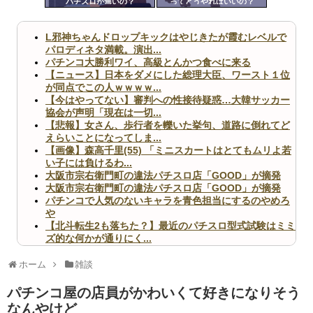
パチスロが無いの？
ってどうやればいいの？
ツー
ル
L邪神ちゃんドロップキックはやじきたが霞むレベルで
パロディネタ満載。演出...
パチンコ大勝利ワイ、高級とんかつ食べに来る
【ニュース】日本をダメにした総理大臣、ワースト１位
が同点でこの人ｗｗｗｗ...
【今はやってない】審判への性接待疑惑…大韓サッカー
協会が声明「現在は一切...
【悲報】女さん、歩行者を轢いた挙句、道路に倒れてど
えらいことになってしま...
【画像】森高千里(55) 「ミニスカートはとてもムリよ若
い子には負けるわ...
大阪市宗右衛門町の違法パチスロ店「GOOD」が摘発
大阪市宗右衛門町の違法パチスロ店「GOOD」が摘発
パチンコで人気のないキャラを青色担当にするのやめろ
や
【北斗転生2も落ちた？】最近のパチスロ型式試験はミミ
ズ的な何かが通りにく...
無職のパチンコカス(22)なんやが、ワイの人生どれくら
いヤバいか教えて？...
ホーム
雑談
AngelBeats!とかいうクソアニメの思い出ｗｗｗ
パチンコ屋の店員がかわいくて好きになりそう
なんやけど