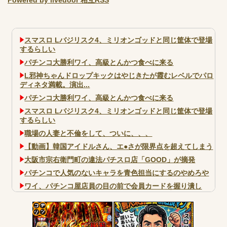
スマスロ Lバジリスク4、ミリオンゴッドと同じ筐体で登場
するらしい
パチンコ大勝利ワイ、高級とんかつ食べに来る
L邪神ちゃんドロップキックはやじきたが霞むレベルでパロ
ディネタ満載。演出...
パチンコ大勝利ワイ、高級とんかつ食べに来る
スマスロ Lバジリスク4、ミリオンゴッドと同じ筐体で登場
するらしい
職場の人妻と不倫をして、ついに、、、
【動画】韓国アイドルさん、エ●さが限界点を超えてしまう
大阪市宗右衛門町の違法パチスロ店「GOOD」が摘発
パチンコで人気のないキャラを青色担当にするのやめろや
ワイ、パチンコ屋店員の目の前で会員カードを握り潰し
「今までありがとう」と...
無職のパチンコカス(22)なんやが、ワイの人生どれくらい
ヤバいか教えて？...
コテ