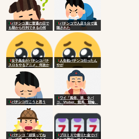
パチンコ屋に普通の日で
パチンコで入店５分で遠
も朝から行列できるの何
隔された
で？
女子高生がパチンコパチ
人生初パチンコ行ったん
スロをやるアニメ、何故か
やが
ない
ワイ「風俗、酒、タバ
パチンコ行こうと思う
コ、Vtuber、競馬、競輪、
競艇、パチンコ、宝くじ一
切やりません興味ありませ
ん」
パチンコ「頑張ってね
プロミスで借りた金でパ