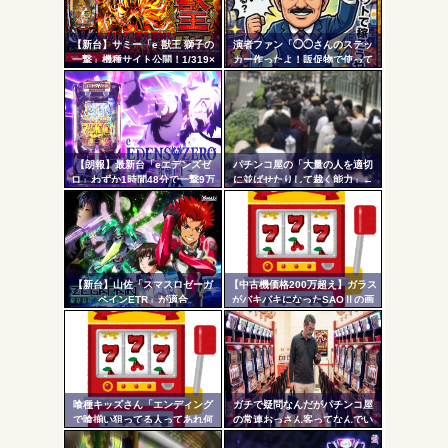
AngelBeats!とかいうクソアニメの思い出ｗｗｗ
リン
【新台】サミー「e 獣王 獅子の
演者ファン「◯◯さんのステッ
- 固
一撃」機種サイト公開！1/319×
カー作ったよ！販促物で使って
ドデカSTRAIGHT、右の1/2で平
いいよ」ﾎｲ ジャンバリ「勝手
定リ
均9,800個のサバチャンに突入
にグッズ作ってタレントに渡さ
ンク
ないで」
Powered by livedoor 相互RSS
自動
更新
【朗報】最新台「eエデンズゼ
パチンコ屋の「大量の人を適切
ロ」わずか1時間48分で一撃9万
に並ばせたりして裁く能力」←
ツー
5000発コンプリートを達成して
これガチで凄いよなｗｗｗ
しまうｗ 究極LT期待出玉2万発
ル
超えの現行最強スペックは伊達
じゃないな…
【新台】山佐「スマスロゼーガ
【中古機価格200万超え】ガラス
ペインETR」が適合
がバキバキになったSAOⅡの画
像が話題に…
喰種キッズさん「エンディング
ガチで疑問なんだがパチンコ屋
で喰揃い狙ってる人ってあれ何
の常連おっさん客ってなんでい
の意味があるの？」
つも同じ服着てるの？