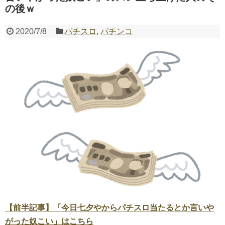
の後ｗ
Powered by livedoor 相互RSS
2020/7/8
パチスロ
,
パチンコ
【前半記事】「今日七夕やからパチスロ当たるとか言いや
がった奴こい」はこちら