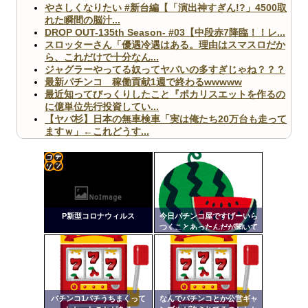
やさしくなりたい #新台編【「演出神すぎん!?」4500取
れた瞬間の脳汁...
DROP OUT-135th Season- #03【中段赤7降臨！！レ...
スロッターさん「優遇冷遇はある。理由はスマスロだか
ら、これだけで十分なん...
ジャグラーやってる奴ってヤバいの多すぎじゃね？？？
最新パチンコ 稼働貢献1週で終わるwwwww
最近知ってびっくりしたこと『ポカリスエットを作るの
に億単位先行投資してい...
【ヤバ杉】日本の無車検車「実は俺たち20万台も走って
ますｗ」←これどうす...
【閲覧注意】俺が近くにいると機械が壊れるんだけどさ
【画像】ペプシコーラ社、「こういうのでいいんだよ」
な新商品を発売
コテ
リン
P新型コロナウィルス
今日パチンコ屋ですげーいら
- 固
つくことあったんだが聞いて
くれ
定リ
Powered by livedoor 相互RSS
ンク
自動
更新
パチンコ1パチうちまくって
なんでパチンコとか公営ギャ