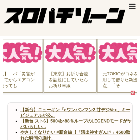
【東京】お祈り合流
元TOKIOがコネを活
【画像】全盛期
を話題にしていたら
用して借りた新拠
本奈々未可愛す
お祈り車線...
点、「そ...
ロタｗｗｗ...
【新台】ニューギン「eワンパンマン2 甘デジVer.」キー
ビジュアルが公...
【新台 スト6】500枚×88％ループのLEGENDモードがヤ
バいらしい...
やさしくなりたい #新台編【「演出神すぎん!?」4500取
れた瞬間の脳汁...