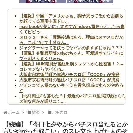
わかったことがある
ンブルが許されてるのかわか
ツー
らん
ル
【速報】中国「アメリカさぁ、調子乗ってるからお前ら
が頼ってる軍用中国ドロ...
mac bookが使いにくすぎてWindows買おうとしたら高
くてビビっ...
スロッターさん「優遇冷遇はある。理由はスマスロだか
ら、これだけで十分なん...
ジャグラーやってる奴ってヤバいの多すぎじゃね？？？
【画像】令和最新版のあのちゃん、可愛過ぎてワイらに
ブッ刺さりまくりw w...
【速報】NHK職員が番組出演タレントから性被害！？←
コレマジならヤバくね...
大阪市宗右衛門町の違法パチスロ店「GOOD」が摘発
大阪市宗右衛門町の違法パチスロ店「GOOD」が摘発
パチンコで人気のないキャラを青色担当にするのやめろ
や
【北斗転生2も落ちた？】最近のパチスロ型式試験はミミ
ズ的な何かが通りにく...
無職のパチンコカス(22)なんやが、ワイの人生どれくら
いヤバいか教えて？...
ホーム
雑談
パチスロ
AngelBeats!とかいうクソアニメの思い出ｗｗｗ
【続編】「今日七夕やからパチスロ当たるとか
言いやがった奴こい」のスレ立ち上げた人のそ