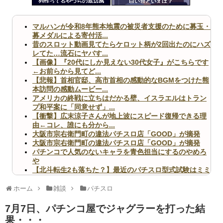
列作ってるやつらの底辺感
白い台といえば？
ツー
ww
ル
マルハンが令和8年熊本地震の被災者支援のために募玉・
募メダルによる寄付活...
昔のスロット動画見てたらケロット柄が2回出たのにハズ
レてた…流石にヤバす...
【画像】『20代にしか見えない30代女子』がこちらです
←お前らから見てど...
【悲報】首相官邸、高市首相の感動的なBGMをつけた熊
本訪問の感動ムービー...
アメリカの終戦に立ちはだかる壁、イスラエルはトラン
プ和平案に「同意せず」...
【衝撃】広末涼子さんが地上波にスピード復帰できる理
由←コレ、誰にも分から...
大阪市宗右衛門町の違法パチスロ店「GOOD」が摘発
大阪市宗右衛門町の違法パチスロ店「GOOD」が摘発
パチンコで人気のないキャラを青色担当にするのやめろ
や
【北斗転生2も落ちた？】最近のパチスロ型式試験はミミ
ズ的な何かが通りにく...
無職のパチンコカス(22)なんやが、ワイの人生どれくら
ホーム
雑談
パチスロ
いヤバいか教えて？...
AngelBeats!とかいうクソアニメの思い出ｗｗｗ
7月7日、パチンコ屋でジャグラーを打った結
果・・・