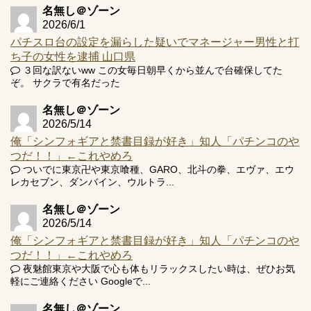
名無し＠ゾーン
2026/6/1
パチスロ台の設定を漏らした疑いでマネージャー男性と打
ち子の女性を逮捕 山口県
３回な訳ないww この女毎日朝早くから並んで台確保してた
ぞ。 サクラで有名だった
名無し＠ゾーン
2026/5/14
俺「シンフォギアと禁書目録が好き」知人「パチンコのや
つだ！！」←これやめろ
ついでに東京卍や東京喰種、GARO、北斗の拳、エヴァ、エウ
レカセブン、ダンバイン、ウルトラ...
名無し＠ゾーン
2026/5/14
俺「シンフォギアと禁書目録が好き」知人「パチンコのや
つだ！！」←これやめろ
夜魅館東京や大阪で心も体もリラックスしたい時は、ぜひお気
軽にご連絡ください Googleで...
名無し＠ゾーン