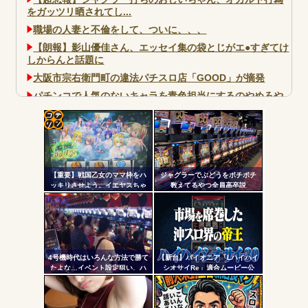
をガッツリ晒されてし...
職場の人妻と不倫をして、ついに、、、
【朗報】影山優佳さん、エッセイ集の袋とじがエ●すぎてけ
しからんと話題に
大阪市宗右衛門町の違法パチスロ店「GOOD」が摘発
パチンコで人気のないキャラを青色担当にするのやめろや
ワイ、パチンコ屋店員の目の前で会員カードを握り潰し
「今までありがとう」と...
コテ
無職のパチンコカス(22)なんやが、ワイの人生どれくらい
ヤバいか教えて？...
リン
AngelBeats!とかいうクソアニメの思い出ｗｗｗ
【重要】戦国乙女のママ枠をハ
ジャグラーでぶどうをポチポチ
- 固
ッキリさせよう。イエヤスちゃ
数えてるやつ全員高卒説
んやヒデヨシちゃんはママなの
定リ
か。ノブ様はママではないのか
ンク
を
自動
Powered by livedoor 相互RSS
更新
4号機時代はいろんな方法で勝て
【新台】パイオニア「Lハイハイ
たよな…イベント設定狙い、ハ
シオサイRe」適合ムービー公
ツー
イエナ、超技術介入機、新装狙
開！沖スロ界の帝王がスマスロ
い…
ATで復活
ル