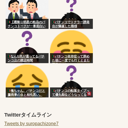
【霜降り明星の粗品のパ
パチンコでトナラー誘発
チンコトークが一番面白い
台が爆誕した模様
★1】
なんG民が通ってるパチ
パチンコ依存症って辞め
ンコ店の開店時間
た後に一度でも行くとまた
再発するらしいな
俺ちゃん、パチンコだと
パチンコの転落タイプっ
藤商事の台と相性悪い。
て優先順位どうなってる
の？
Twitterタイムライン
Tweets by suropachizone7