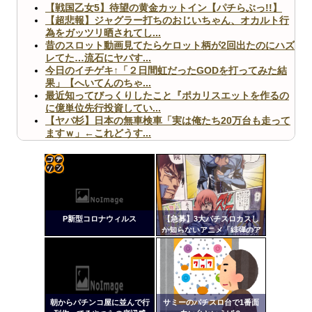
【戦国乙女5】待望の黄金カットイン【パチらぶっ!!】
【超悲報】ジャグラー打ちのおじいちゃん、オカルト行
為をガッツリ晒されてし...
昔のスロット動画見てたらケロット柄が2回出たのにハズ
レてた…流石にヤバす...
今日のイチゲキ↑「２日間虹だったGODを打ってみた結
果」【へいてんのちゃ...
最近知ってびっくりしたこと『ポカリスエットを作るの
に億単位先行投資してい...
【ヤバ杉】日本の無車検車「実は俺たち20万台も走って
ますｗ」←これどうす...
【閲覧注意】俺が近くにいると機械が壊れるんだけどさ
【画像】ペプシコーラ社、「こういうのでいいんだよ」
な新商品を発売
コテ
リン
P新型コロナウィルス
【急募】3大パチスロカスし
- 固
か知らないアニメ「緋弾のア
リア」「百花繚乱サムライガ
定リ
Powered by livedoor 相互RSS
ールズ」
ンク
自動
更新
朝からパチンコ屋に並んで行
サミーのパチスロ台で1番面