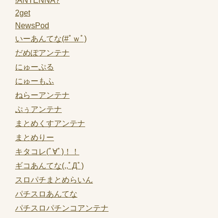
!ANTENNA?
2get
NewsPod
いーあんてな(#ﾟｗﾟ)
だめぽアンテナ
にゅーぷる
にゅーもふ
ねらーアンテナ
ぷぅアンテナ
まとめくすアンテナ
まとめりー
キタコレ(ﾟ∀ﾟ)！！
ギコあんてな(,,ﾟДﾟ)
スロパチまとめらいん
パチスロあんてな
パチスロパチンコアンテナ