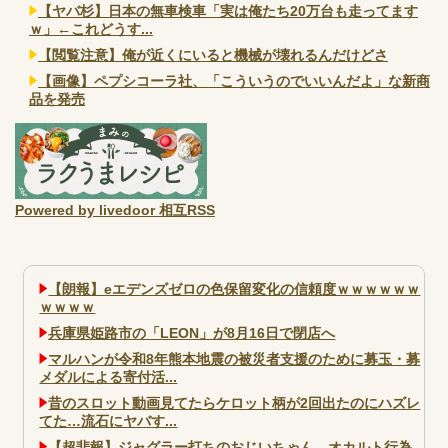
【ヤバ杉】日本の無車検車「実は俺たち20万台も走ってます
ｗ」←これどうす...
【閲覧注意】俺が近くにいると機械が壊れるんだけどさ
【画像】ペプシコーラ社、「こういうのでいいんだよ」な新商
品を発売
Powered by livedoor 相互RSS
【朗報】eエデンズゼロの色保留変化の信頼度ｗｗｗｗｗｗ
ｗｗｗｗ
兵庫県姫路市の「LEON」が8月16日で閉店へ
マルハンが令和8年熊本地震の被災者支援のために募玉・募
メダルによる寄付活...
昔のスロット動画見てたらケロット柄が2回出たのにハズレ
てた…流石にヤバす...
【超悲報】ジャグラー打ちのおじいちゃん、オカルト行為