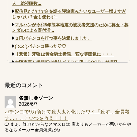
人 総視聴数...
配信見ただけで台を語る評論家みたいなユーザー増えすぎ
じゃない？金も使わず...
マルハンが令和8年熊本地震の被災者支援のために募玉・募
メダルによる寄付活...
２円パチンコを打つ事を決意しました。
(´;ω;`)パチンコ勝った♡♡
【悲報】牙狼12黄金騎士極限、変な雰囲気に・・・
大阪市宗右衛門町の違法パチスロ店「GOOD」が摘発
【北斗転生2も落ちた？】最近のパチスロ型式試験はミミズ
的な何かが通りにく...
【実戦報告】e黄門ちゃま寿限無 初日の評判まとめ！コン
最近のコメント
プ報告あり！弱予告...
アズールレーン スロット評価はコイン持ちの悪い疑似ボ天
名無し＠ゾーン
井の軽い絆？
2026/6/7
パチンコで9万負けて殺人鬼と化したワイ「殺す…全員殺
す…」←こいつを救え！！！
まぁ、詐欺だからなスマスロは 店よりもメーカーが悪いからや
るならメーカー全員焼滅だね
Powered by livedoor 相互RSS