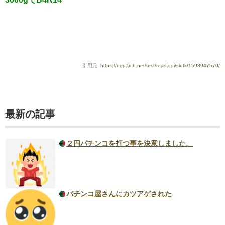
引用元:
https://egg.5ch.net/test/read.cgi/slotk/1593947570/
最新の記事
２円パチンコを打つ事を決意しました。
パチンコ屋さんにカツアゲされた