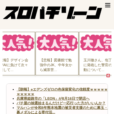
悲報】デザイン会
【悲報】図書館で勉
玉川徹さん、包丁
がAIに負けて次々
強中のJK、中年女か
に発砲した警官の
産して...
ら滅茶苦...
動について...
【朗報】eエデンズゼロの色保留変化の信頼度ｗｗｗｗｗ
ｗｗｗｗｗ
兵庫県姫路市の「LEON」が8月16日で閉店へ
パチ屋の抽選始まるんだけど一応行った方がいいんか？
マルハンが令和8年熊本地震の被災者支援のために募玉・
募メダルによる寄付活...