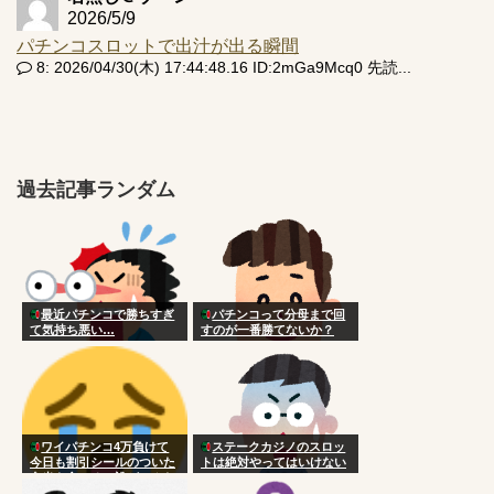
2026/5/9
パチンコスロットで出汁が出る瞬間
8: 2026/04/30(木) 17:44:48.16 ID:2mGa9Mcq0 先読...
過去記事ランダム
最近パチンコで勝ちすぎ
パチンコって分母まで回
て気持ち悪い…
すのが一番勝てないか？
ワイパチンコ4万負けて
ステークカジノのスロッ
今日も割引シールのついた
トは絶対やってはいけない
弁当を食べる 誰がこんな
国にした