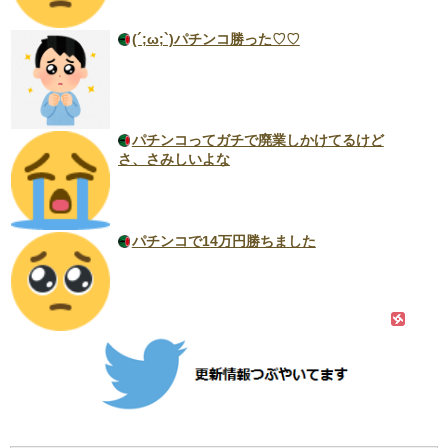
(´;ω;`)パチンコ勝った♡♡
パチンコってガチで廃業しかけてるけど
さ、さみしいよな
パチンコで14万円勝ちました