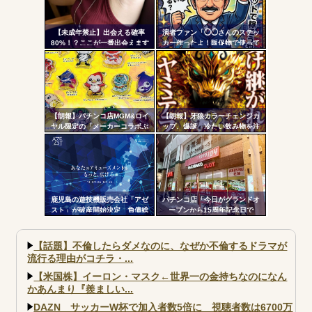
【未成年禁止】出会える確率
演者ファン「◯◯さんのステッ
80%！？ここが一番出会えます
カー作ったよ！販促物で使って
いいよ」ﾎｲ ジャンバリ「勝手
にグッズ作ってタレントに渡さ
ないで」
【朗報】パチンコ店MGM&ロイ
【朗報】牙狼カラーチェンジカ
ヤル限定の「メーカーコラボぷ
ップ、爆誕 冷たい飲み物を注
っくり3Dシール」が可愛いと話
ぐと背景が浮かび上がる
題に！限定生産3000枚らしい
鹿児島の遊技機販売会社「アゼ
パチンコ店「今日がグランドオ
スト」が破産開始決定 負債総
ープンから15周年記念日で
額は約3500万円
す！」←ワイ「五万負けてま
す」
【話題】不倫したらダメなのに、なぜか不倫するドラマが
流行る理由がコチラ・...
【米国株】イーロン・マスク←世界一の金持ちなのになん
かあんまり『羨ましい...
DAZN サッカーW杯で加入者数5倍に 視聴者数は6700万