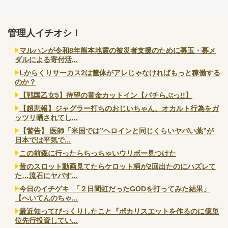
管理人イチオシ！
マルハンが令和8年熊本地震の被災者支援のために募玉・募メ
ダルによる寄付活...
Lからくりサーカス2は筐体がアレじゃなければもっと稼働する
のか？
【戦国乙女5】待望の黄金カットイン【パチらぶっ!!】
【超悲報】ジャグラー打ちのおじいちゃん、オカルト行為をガ
ッツリ晒されてし...
【警告】 医師「米国では”ヘロインと同じくらいヤバい薬”が
日本では平気で...
この前森に行ったらちっちゃいウリボー見つけた
昔のスロット動画見てたらケロット柄が2回出たのにハズレて
た…流石にヤバす...
今日のイチゲキ↑「２日間虹だったGODを打ってみた結果」
【へいてんのちゃ...
最近知ってびっくりしたこと『ポカリスエットを作るのに億単
位先行投資してい...