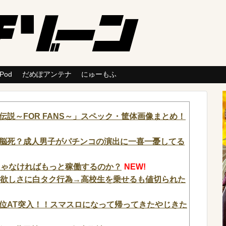
 Pod
だめぽアンテナ
にゅーもふ
説～FOR FANS～」スペック・筐体画像まとめ！
脳死？成人男子がパチンコの演出に一喜一憂してる
じゃなければもっと稼働するのか？
NEW!
代欲しさに白タク行為→高校生を乗せるも値切られた
位AT突入！！スマスロになって帰ってきたやじきた