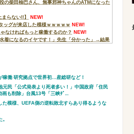
役の柴田柚巴さん、無事邪神ちゃんのATMになった
止まらない!!】
NEW!
のタッグが来店した模様ｗｗｗｗｗ
NEW!
じゃなければもっと稼働するのか？
NEW!
水着になるのイヤです！」先生「分かった」→結果
w w w w
NEW!
て」患者をじっと見つめていた男性を逮捕
NEW!
で公職選挙法違反！！！ 110番通報されても辞全く
事実』が判明する・・・・・
NEW!
が稼働 研究拠点で世界初…産総研など！
り巻きが、声を上げる被災地のおばちゃんに詰め寄
地元民「公式発表より死者多い！」中国政府「住民
バいことを言っていると話題に…
NEW!
も削除」台風13号「三峡ﾀﾞ...
は何人いるか推定してください」 俺「188人で
化した模様、UEFA側の逆転敗北すらあり得るような
したか？」 俺「知ってました」→この後『こう』
！！！！
NEW!
た。
w w w w w w w w w w
NEW!
、チェンソーで竹を切るだけで600万再生を突破してし