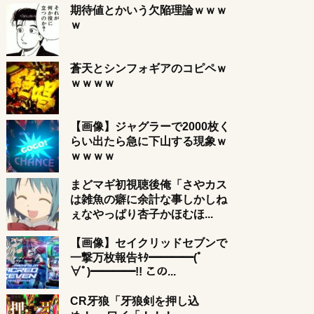
期待値とかいう欠陥理論ｗｗｗ
ｗ
蒼天とシンフォギアのコピペｗ
ｗｗｗｗ
【画像】ジャグラーで2000枚く
らい出たら急に下山する現象ｗ
ｗｗｗｗ
まどマギ初視聴後俺「さやカス
は雑魚の癖に余計な事しかしね
ぇなやっぱり杏子かほむほ...
【画像】セイクリッドセブンで
一撃万枚報告ｷﾀ━━━━(ﾟ
∀ﾟ)━━━━!! この...
CR牙狼「牙狼剣を押し込