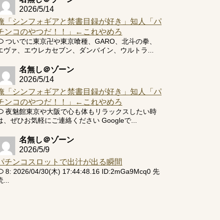
2026/5/14
俺「シンフォギアと禁書目録が好き」知人「パ
チンコのやつだ！！」←これやめろ
ついでに東京卍や東京喰種、GARO、北斗の拳、
エヴァ、エウレカセブン、ダンバイン、ウルトラ...
名無し＠ゾーン
2026/5/14
俺「シンフォギアと禁書目録が好き」知人「パ
チンコのやつだ！！」←これやめろ
夜魅館東京や大阪で心も体もリラックスしたい時
は、ぜひお気軽にご連絡ください Googleで...
名無し＠ゾーン
2026/5/9
パチンコスロットで出汁が出る瞬間
8: 2026/04/30(木) 17:44:48.16 ID:2mGa9Mcq0 先
...