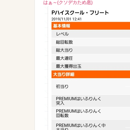
はぁ～(クソデカため息)