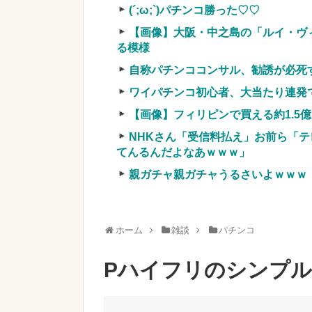
まう←正直、こう言うのでいいんだよなw 
(´;ω;`)パチンコ勝った♡♡
実質確率という罠
【画像】大阪・中之島の「ルイ・ヴ
車上のテントでキャンプ 民泊施設が
る模様
【競馬・難解】6/30(水)第44回帝王賞(
自称パチンココンサル、勧誘が必死
名機が生まれなかった悲しい枠
ワイパチンコ初心者、大当たり連発
【画像】フィリピンで買える約1.5
NHKさん「受信料払え」お前ら「テ
てんるんだよなあｗｗｗ」
Powered by livedoor 相互RSS
親ガチャ親ガチャうるさいよｗｗｗ
ホーム
雑談
パチンコ
Pハイフリのシンプ