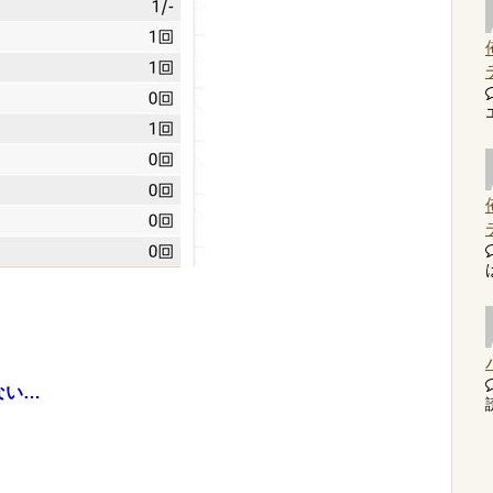
ない…
読