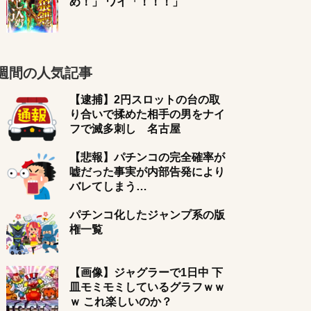
め！」 ワイ「！！！」
週間の人気記事
【逮捕】2円スロットの台の取
り合いで揉めた相手の男をナイ
フで滅多刺し 名古屋
【悲報】パチンコの完全確率が
嘘だった事実が内部告発により
バレてしまう…
パチンコ化したジャンプ系の版
権一覧
【画像】ジャグラーで1日中 下
皿モミモミしているグラフｗｗ
ｗ これ楽しいのか？