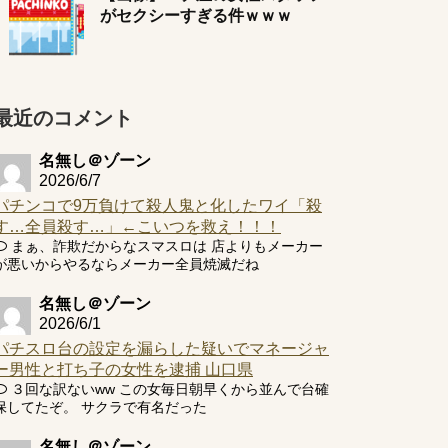
がセクシーすぎる件ｗｗｗ
最近のコメント
名無し＠ゾーン
2026/6/7
パチンコで9万負けて殺人鬼と化したワイ「殺
す…全員殺す…」←こいつを救え！！！
まぁ、詐欺だからなスマスロは 店よりもメーカー
が悪いからやるならメーカー全員焼滅だね
名無し＠ゾーン
2026/6/1
パチスロ台の設定を漏らした疑いでマネージャ
ー男性と打ち子の女性を逮捕 山口県
３回な訳ないww この女毎日朝早くから並んで台確
保してたぞ。 サクラで有名だった
名無し＠ゾーン