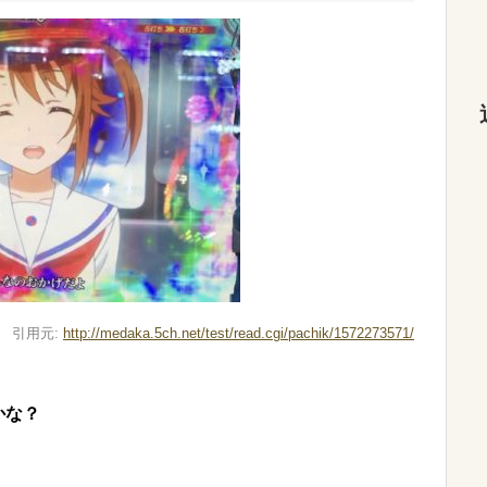
引用元:
http://medaka.5ch.net/test/read.cgi/pachik/1572273571/
かな？