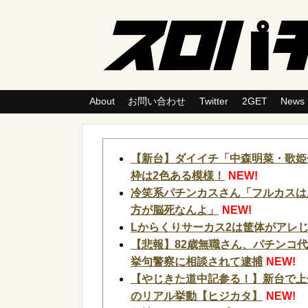
About
お問い合わせ
Twitter
2GET
News
【新台】ダイイチ「中森明菜・歌姫伝
枠は2色ある模様！
NEW!
冷笑系パチンカスさん「フルカスは
方が脳死なんよ」
NEW!
Lからくりサーカス2は筐体がアレ
【悲報】82歳無職さん、パチンコ
挙句警察に相談されて逮捕
NEW!
【やじきた道中記参る！】新台で上
のリアル挙動【ヒジカタ】
NEW!