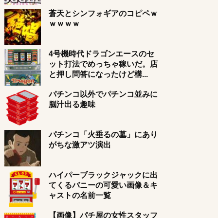
蒼天とシンフォギアのコピペｗ
ｗｗｗｗ
4号機時代ドラゴンエースのセ
ット打法でめっちゃ稼いだ。店
と押し問答になったけど構...
パチンコ以外でパチンコ並みに
脳汁出る趣味
パチンコ「火垂るの墓」にあり
がちな激アツ演出
ハイパーブラックジャックに出
てくるバニーの可愛い画像＆キ
ャストの名前一覧
【画像】パチ屋の女性スタッフ