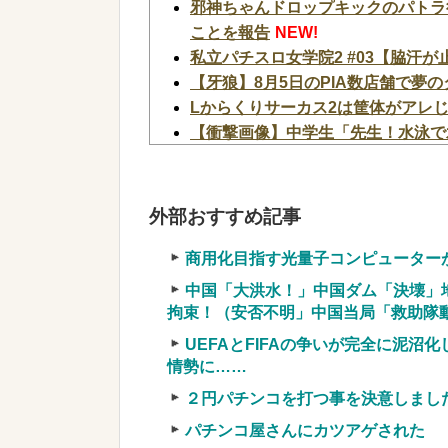
邪神ちゃんドロップキックのパトラ
ことを報告
NEW!
私立パチスロ女学院2 #03【脇汗が
【牙狼】8月5日のPIA数店舗で夢
Lからくりサーカス2は筐体がアレ
【衝撃画像】中学生「先生！水泳で
まさかの『こう』なってしまうw w w 
【速報】病院の屋上で「死神に扮し
【速報】日本共産党、沖縄県知事選
外部おすすめ記事
めない件
NEW!
【悲報】NHK、ガチで『恐ろしい
商用化目指す光量子コンピューター
【恐怖動画】反高市界隈「高市の取
中国「大洪水！」中国ダム「決壊」
ってるぅ！」→よく聞くと何やらヤ
拘束！（安否不明」中国当局「救助隊動画
【ファ！？】面接官「日本に刀鍛冶
UEFAとFIFAの争いが完全に泥沼
す」 面接官「どういう風に考えま
情勢に……
なったんだがマジで納得いかない！
２円パチンコを打つ事を決意しまし
【画像】アイドルのオフ会の光景、レベチw 
パチンコ屋さんにカツアゲされた
【衝撃】YouTuber山口達也さん