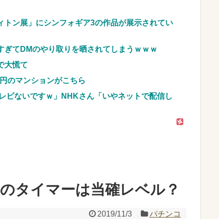
w w w w w w w
NEW!
ィトン展」にシンフォギア3の作品が展示されてい
車のレンタル 五所川原 青森
JpnI) Part6 みんなの予想
すぎてDMのやり取りを晒されてしまうｗｗｗ
で大慌て
億円のマンションがこちら
レビないですｗ」NHKさん「いやネットで配信し
ルのタイマーは当確レベル？
2019/11/3
パチンコ